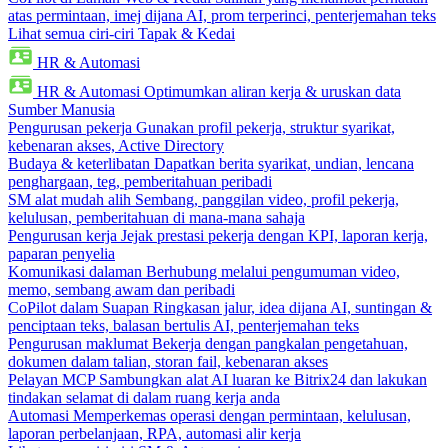
atas permintaan, imej dijana AI, prom terperinci, penterjemahan teks
Lihat semua ciri-ciri Tapak & Kedai
HR & Automasi
HR & Automasi
Optimumkan aliran kerja & uruskan data
Sumber Manusia
Pengurusan pekerja
Gunakan profil pekerja, struktur syarikat,
kebenaran akses, Active Directory
Budaya & keterlibatan
Dapatkan berita syarikat, undian, lencana
penghargaan, teg, pemberitahuan peribadi
SM alat mudah alih
Sembang, panggilan video, profil pekerja,
kelulusan, pemberitahuan di mana-mana sahaja
Pengurusan kerja
Jejak prestasi pekerja dengan KPI, laporan kerja,
paparan penyelia
Komunikasi dalaman
Berhubung melalui pengumuman video,
memo, sembang awam dan peribadi
CoPilot dalam Suapan
Ringkasan jalur, idea dijana AI, suntingan &
penciptaan teks, balasan bertulis AI, penterjemahan teks
Pengurusan maklumat
Bekerja dengan pangkalan pengetahuan,
dokumen dalam talian, storan fail, kebenaran akses
Pelayan MCP
Sambungkan alat AI luaran ke Bitrix24 dan lakukan
tindakan selamat di dalam ruang kerja anda
Automasi
Memperkemas operasi dengan permintaan, kelulusan,
laporan perbelanjaan, RPA, automasi alir kerja