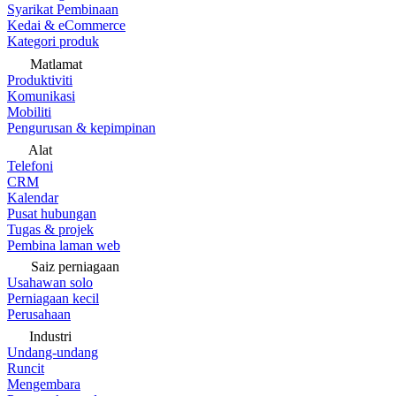
Syarikat Pembinaan
Kedai & eCommerce
Kategori produk
Matlamat
Produktiviti
Komunikasi
Mobiliti
Pengurusan & kepimpinan
Alat
Telefoni
CRM
Kalendar
Pusat hubungan
Tugas & projek
Pembina laman web
Saiz perniagaan
Usahawan solo
Perniagaan kecil
Perusahaan
Industri
Undang-undang
Runcit
Mengembara