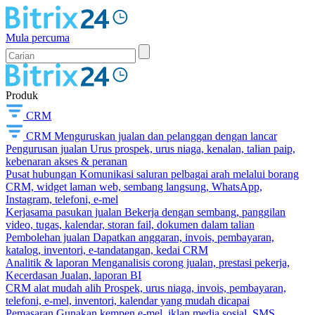
Mula percuma
Produk
CRM
CRM
Menguruskan jualan dan pelanggan dengan lancar
Pengurusan jualan
Urus prospek, urus niaga, kenalan, talian paip,
kebenaran akses & peranan
Pusat hubungan
Komunikasi saluran pelbagai arah melalui borang
CRM, widget laman web, sembang langsung, WhatsApp,
Instagram, telefoni, e-mel
Kerjasama pasukan jualan
Bekerja dengan sembang, panggilan
video, tugas, kalendar, storan fail, dokumen dalam talian
Pembolehan jualan
Dapatkan anggaran, invois, pembayaran,
katalog, inventori, e-tandatangan, kedai CRM
Analitik & laporan
Menganalisis corong jualan, prestasi pekerja,
Kecerdasan Jualan, laporan BI
CRM alat mudah alih
Prospek, urus niaga, invois, pembayaran,
telefoni, e-mel, inventori, kalendar yang mudah dicapai
Pemasaran
Gunakan kempen e-mel, iklan media sosial, SMS,