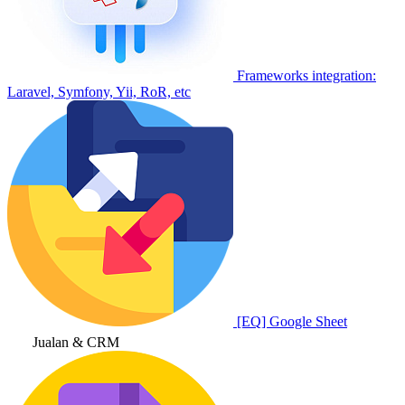
Frameworks integration:
Laravel, Symfony, Yii, RoR, etc
[EQ] Google Sheet
Jualan & CRM