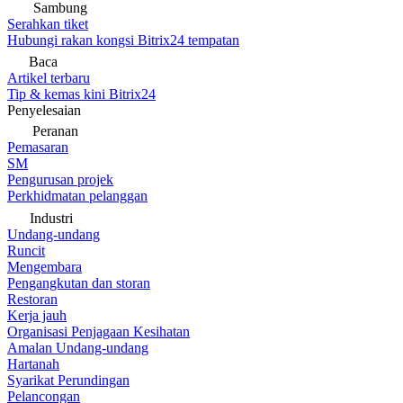
Sambung
Serahkan tiket
Hubungi rakan kongsi Bitrix24 tempatan
Baca
Artikel terbaru
Tip & kemas kini Bitrix24
Penyelesaian
Peranan
Pemasaran
SM
Pengurusan projek
Perkhidmatan pelanggan
Industri
Undang-undang
Runcit
Mengembara
Pengangkutan dan storan
Restoran
Kerja jauh
Organisasi Penjagaan Kesihatan
Amalan Undang-undang
Hartanah
Syarikat Perundingan
Pelancongan