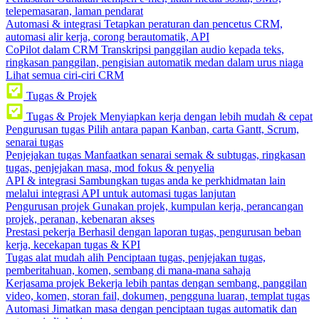
telepemasaran, laman pendarat
Automasi & integrasi
Tetapkan peraturan dan pencetus CRM,
automasi alir kerja, corong berautomatik, API
CoPilot dalam CRM
Transkripsi panggilan audio kepada teks,
ringkasan panggilan, pengisian automatik medan dalam urus niaga
Lihat semua ciri-ciri CRM
Tugas & Projek
Tugas & Projek
Menyiapkan kerja dengan lebih mudah & cepat
Pengurusan tugas
Pilih antara papan Kanban, carta Gantt, Scrum,
senarai tugas
Penjejakan tugas
Manfaatkan senarai semak & subtugas, ringkasan
tugas, penjejakan masa, mod fokus & penyelia
API & integrasi
Sambungkan tugas anda ke perkhidmatan lain
melalui integrasi API untuk automasi tugas lanjutan
Pengurusan projek
Gunakan projek, kumpulan kerja, perancangan
projek, peranan, kebenaran akses
Prestasi pekerja
Berhasil dengan laporan tugas, pengurusan beban
kerja, kecekapan tugas & KPI
Tugas alat mudah alih
Penciptaan tugas, penjejakan tugas,
pemberitahuan, komen, sembang di mana-mana sahaja
Kerjasama projek
Bekerja lebih pantas dengan sembang, panggilan
video, komen, storan fail, dokumen, pengguna luaran, templat tugas
Automasi
Jimatkan masa dengan penciptaan tugas automatik dan