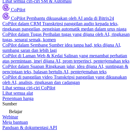
Lihat semua ciri-ciri SM & Automasi
CoPilot
CoPilot
Pembantu dikuasakan oleh AI anda di Bitrix24
CoPilot dalam CRM
Transkripsi panggilan audio kepada teks,
ringkasan panggilan, pengisian automatik medan dalam urus niaga
CoPilot dalam Tugas
Perihalan tugas yang dijana oleh AI, ringkasan
tugas, senarai semak, komen
CoPilot dalam Sembang
Sumber idea tanpa had, teks dijana AI,
sumbang saran dan lebih lagi
CoPilot di Laman Web & Kedai
Salinan yang menambat perhatian
atas permintaan, imej dijana AI, prom terperinci, penterjemahan teks
CoPilot dalam Suapan
Ringkasan jalur, idea dijana AI, suntingan &
penciptaan teks, balasan bertulis AI, penterjemahan teks
CoPilot di panggilan video
Transkripsi panggilan yang dikuasakan
oleh AI, analisis, ringkasan dan cadangan
Lihat semua ciri-ciri CoPilot
Lihat semua alat
Penentuan harga
Sumber
Belajar
Webinar
Meja bantuan
Panduan & dokumentasi API