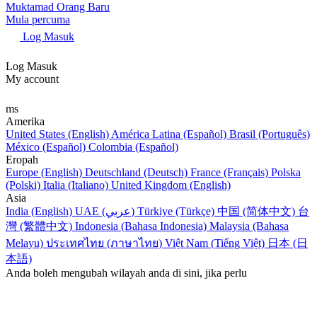
Muktamad Orang Baru
Mula percuma
Log Masuk
Log Masuk
My account
ms
Amerika
United States (English)
América Latina (Español)
Brasil (Português)
México (Español)
Colombia (Español)
Eropah
Europe (English)
Deutschland (Deutsch)
France (Français)
Polska
(Polski)
Italia (Italiano)
United Kingdom (English)
Asia
India (English)
UAE (عربي)
Türkiye (Türkçe)
中国 (简体中文)
台
灣 (繁體中文)
Indonesia (Bahasa Indonesia)
Malaysia (Bahasa
Melayu)
ประเทศไทย (ภาษาไทย)
Việt Nam (Tiếng Việt)
日本 (日
本語)
Anda boleh mengubah wilayah anda di sini, jika perlu