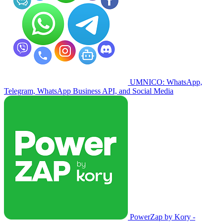
UMNICO: WhatsApp,
Telegram, WhatsApp Business API, and Social Media
PowerZap by Kory -