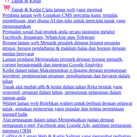
Tapak & Kedai
Tapak & Kedai
Cipta laman web yang menjual
Pembina laman web
Gunakan CMS percuma kami, templat,
pengehosan, imej dijana AI dan teks untuk mencipta tapak yang
mengagumkan
Penjualan sosial
Jual produk anda secara langsung melalui
Facebook, Instagram, WhatsApp atau Telegram
Borang laman web
Menarik prospek dengan borang pesanan
tersuai, borang pendaftaran & maklum balas dan borang dengan
medan bersyarat
Laman pendarat
Menjanakan prospek dengan borang menarik,
corong berautomatik dan integrasi Google Analytics
Kedai dalam talian
Maksimumkan e-dagang dengan pengurusan
inventori, pemprosesan pesanan, penghantaran dan bayaran dalam
talian
Tapak alat mudah alih & kedai dalam talian
Reka bentuk yang
responsif, pesanan dalam talian, pengurusan pelanggan dalam
tangan anda
Widget laman web
Bolehkan widget untuk berbual dengan pelawat
tapak, gunakan pemesejan yang popular dan terima permintaan
panggil balik
Alat pemasaran dalam talian
Meningkatkan jualan dengan
pemasaran e-mel, Facebook atau Google Ads, automasi pemasaran,
integrasi CRM
CoPilot di Laman Web & Kedai
Salinan yang menambat perhatian