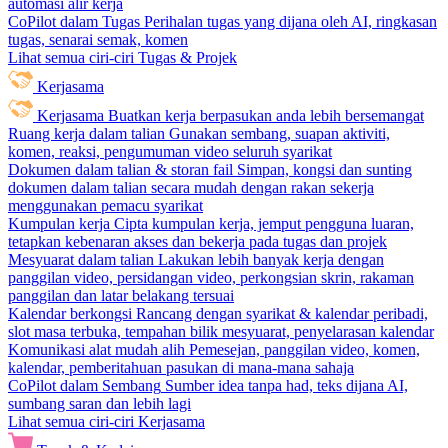
automasi alir kerja
CoPilot dalam Tugas
Perihalan tugas yang dijana oleh AI, ringkasan
tugas, senarai semak, komen
Lihat semua ciri-ciri Tugas & Projek
Kerjasama
Kerjasama
Buatkan kerja berpasukan anda lebih bersemangat
Ruang kerja dalam talian
Gunakan sembang, suapan aktiviti,
komen, reaksi, pengumuman video seluruh syarikat
Dokumen dalam talian & storan fail
Simpan, kongsi dan sunting
dokumen dalam talian secara mudah dengan rakan sekerja
menggunakan pemacu syarikat
Kumpulan kerja
Cipta kumpulan kerja, jemput pengguna luaran,
tetapkan kebenaran akses dan bekerja pada tugas dan projek
Mesyuarat dalam talian
Lakukan lebih banyak kerja dengan
panggilan video, persidangan video, perkongsian skrin, rakaman
panggilan dan latar belakang tersuai
Kalendar berkongsi
Rancang dengan syarikat & kalendar peribadi,
slot masa terbuka, tempahan bilik mesyuarat, penyelarasan kalendar
Komunikasi alat mudah alih
Pemesejan, panggilan video, komen,
kalendar, pemberitahuan pasukan di mana-mana sahaja
CoPilot dalam Sembang
Sumber idea tanpa had, teks dijana AI,
sumbang saran dan lebih lagi
Lihat semua ciri-ciri Kerjasama