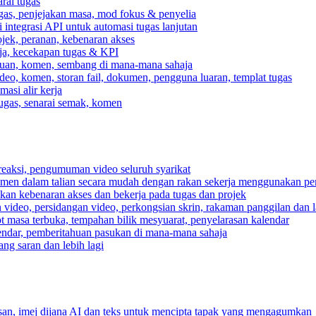
rai tugas
gas, penjejakan masa, mod fokus & penyelia
integrasi API untuk automasi tugas lanjutan
jek, peranan, kebenaran akses
rja, kecekapan tugas & KPI
ahuan, komen, sembang di mana-mana sahaja
deo, komen, storan fail, dokumen, pengguna luaran, templat tugas
asi alir kerja
tugas, senarai semak, komen
reaksi, pengumuman video seluruh syarikat
umen dalam talian secara mudah dengan rakan sekerja menggunakan pe
pkan kebenaran akses dan bekerja pada tugas dan projek
video, persidangan video, perkongsian skrin, rakaman panggilan dan la
ot masa terbuka, tempahan bilik mesyuarat, penyelarasan kalendar
endar, pemberitahuan pasukan di mana-mana sahaja
ng saran dan lebih lagi
n, imej dijana AI dan teks untuk mencipta tapak yang mengagumkan