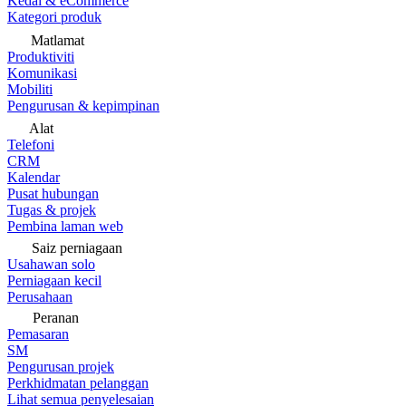
Kedai & eCommerce
Kategori produk
Matlamat
Produktiviti
Komunikasi
Mobiliti
Pengurusan & kepimpinan
Alat
Telefoni
CRM
Kalendar
Pusat hubungan
Tugas & projek
Pembina laman web
Saiz perniagaan
Usahawan solo
Perniagaan kecil
Perusahaan
Peranan
Pemasaran
SM
Pengurusan projek
Perkhidmatan pelanggan
Lihat semua penyelesaian