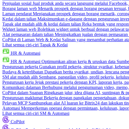
Penjualan sosial
Jual produk anda secara langsung melalui Facebook
Borang laman web
Menarik prospek dengan borang pesanan tersuai,
Laman pendarat
Menjanakan prospek dengan borang menarik, corong 
Kedai dalam talian
Maksimumkan e-dagang dengan pengurusan invento
Tapak alat mudah alih & kedai dalam talian
Reka bentuk yang respons
Widget laman web
Bolehkan widget untuk berbual dengan pelawat ta
Alat pemasaran dalam talian
Meningkatkan jualan dengan pemasaran 
CoPilot di Laman Web & Kedai
Salinan yang menambat perhatian atas
Lihat semua ciri-ciri Tapak & Kedai
HR & Automasi
HR & Automasi
Optimumkan aliran kerja & uruskan data Sumb
Pengurusan pekerja
Gunakan profil pekerja, struktur syarikat, kebena
Budaya & keterlibatan
Dapatkan berita syarikat, undian, lencana pen
SM alat mudah alih
Sembang, panggilan video, profil pekerja, kelul
Pengurusan kerja
Jejak prestasi pekerja dengan KPI, laporan kerja, p
Komunikasi dalaman
Berhubung melalui pengumuman video, memo,
CoPilot dalam Suapan
Ringkasan jalur, idea dijana AI, suntingan & p
Pengurusan maklumat
Bekerja dengan pangkalan pengetahuan, dokume
Pelayan MCP
Sambungkan alat AI luaran ke Bitrix24 dan lakukan tin
Automasi
Memperkemas operasi dengan permintaan, kelulusan, lapora
Lihat semua ciri-ciri SM & Automasi
CoPilot