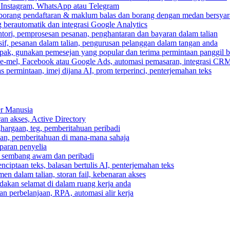
, Instagram, WhatsApp atau Telegram
 borang pendaftaran & maklum balas dan borang dengan medan bersyar
berautomatik dan integrasi Google Analytics
ri, pemprosesan pesanan, penghantaran dan bayaran dalam talian
if, pesanan dalam talian, pengurusan pelanggan dalam tangan anda
pak, gunakan pemesejan yang popular dan terima permintaan panggil b
e-mel, Facebook atau Google Ads, automasi pemasaran, integrasi CR
 permintaan, imej dijana AI, prom terperinci, penterjemahan teks
er Manusia
ran akses, Active Directory
ghargaan, teg, pemberitahuan peribadi
usan, pemberitahuan di mana-mana sahaja
aparan penyelia
 sembang awam dan peribadi
enciptaan teks, balasan bertulis AI, penterjemahan teks
n dalam talian, storan fail, kebenaran akses
dakan selamat di dalam ruang kerja anda
n perbelanjaan, RPA, automasi alir kerja