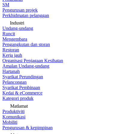
SM
Pengurusan projek
Perkhidmatan pelanggan
Industri
Undang-undang
Runcit
Mengembara
Pengangkutan dan storan
Restoran
Kerja jauh
Organisasi Penjagaan Kesihatan
Amalan Undang-undang
Hartanah
Syarikat Perundingan
Pelancongan
Syarikat Pembinaan
Kedai & eCommerce
Kategori produk
Matlamat
Produktiviti
Komunikasi
Mobiliti
Pengurusan & kepimpinan