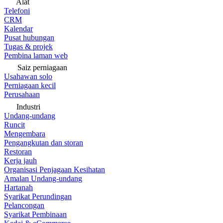
Alat
Telefoni
CRM
Kalendar
Pusat hubungan
Tugas & projek
Pembina laman web
Saiz perniagaan
Usahawan solo
Perniagaan kecil
Perusahaan
Industri
Undang-undang
Runcit
Mengembara
Pengangkutan dan storan
Restoran
Kerja jauh
Organisasi Penjagaan Kesihatan
Amalan Undang-undang
Hartanah
Syarikat Perundingan
Pelancongan
Syarikat Pembinaan