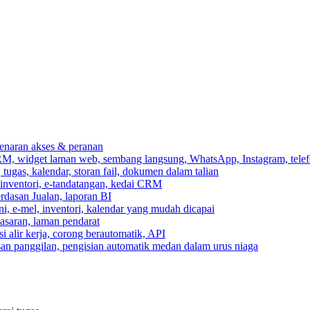
ebenaran akses & peranan
RM, widget laman web, sembang langsung, WhatsApp, Instagram, telef
ugas, kalendar, storan fail, dokumen dalam talian
 inventori, e-tandatangan, kedai CRM
erdasan Jualan, laporan BI
ni, e-mel, inventori, kalendar yang mudah dicapai
asaran, laman pendarat
 alir kerja, corong berautomatik, API
asan panggilan, pengisian automatik medan dalam urus niaga