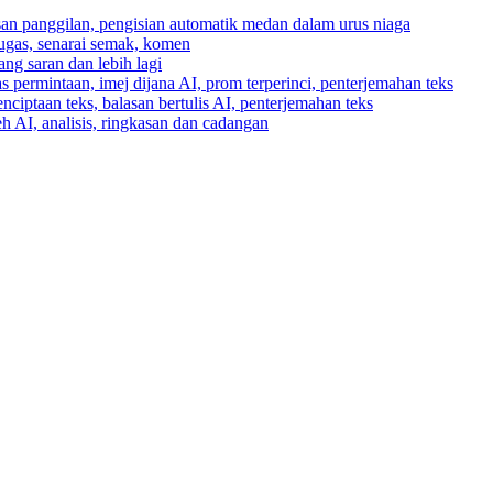
asan panggilan, pengisian automatik medan dalam urus niaga
tugas, senarai semak, komen
ng saran dan lebih lagi
 permintaan, imej dijana AI, prom terperinci, penterjemahan teks
enciptaan teks, balasan bertulis AI, penterjemahan teks
h AI, analisis, ringkasan dan cadangan