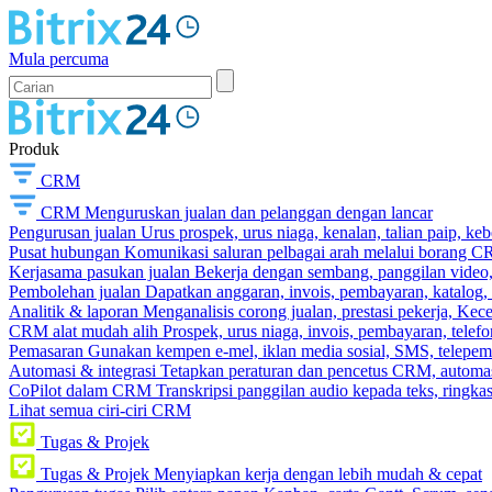
Mula percuma
Produk
CRM
CRM
Menguruskan jualan dan pelanggan dengan lancar
Pengurusan jualan
Urus prospek, urus niaga, kenalan, talian paip, k
Pusat hubungan
Komunikasi saluran pelbagai arah melalui borang C
Kerjasama pasukan jualan
Bekerja dengan sembang, panggilan video, t
Pembolehan jualan
Dapatkan anggaran, invois, pembayaran, katalog,
Analitik & laporan
Menganalisis corong jualan, prestasi pekerja, Kec
CRM alat mudah alih
Prospek, urus niaga, invois, pembayaran, telefo
Pemasaran
Gunakan kempen e-mel, iklan media sosial, SMS, telepem
Automasi & integrasi
Tetapkan peraturan dan pencetus CRM, automasi
CoPilot dalam CRM
Transkripsi panggilan audio kepada teks, ringk
Lihat semua ciri-ciri CRM
Tugas & Projek
Tugas & Projek
Menyiapkan kerja dengan lebih mudah & cepat