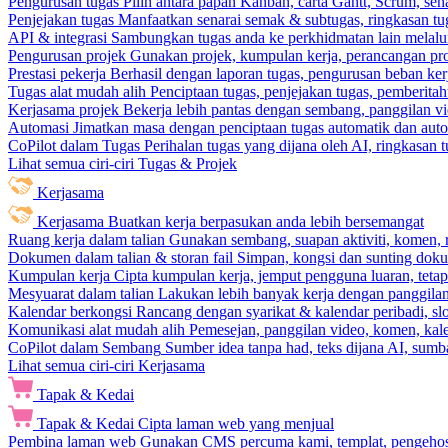
Pengurusan tugas
Pilih antara papan Kanban, carta Gantt, Scrum, sena
Penjejakan tugas
Manfaatkan senarai semak & subtugas, ringkasan tu
API & integrasi
Sambungkan tugas anda ke perkhidmatan lain melalui 
Pengurusan projek
Gunakan projek, kumpulan kerja, perancangan pro
Prestasi pekerja
Berhasil dengan laporan tugas, pengurusan beban ke
Tugas alat mudah alih
Penciptaan tugas, penjejakan tugas, pemberit
Kerjasama projek
Bekerja lebih pantas dengan sembang, panggilan vi
Automasi
Jimatkan masa dengan penciptaan tugas automatik dan autom
CoPilot dalam Tugas
Perihalan tugas yang dijana oleh AI, ringkasan 
Lihat semua ciri-ciri Tugas & Projek
Kerjasama
Kerjasama
Buatkan kerja berpasukan anda lebih bersemangat
Ruang kerja dalam talian
Gunakan sembang, suapan aktiviti, komen, 
Dokumen dalam talian & storan fail
Simpan, kongsi dan sunting dok
Kumpulan kerja
Cipta kumpulan kerja, jemput pengguna luaran, teta
Mesyuarat dalam talian
Lakukan lebih banyak kerja dengan panggilan 
Kalendar berkongsi
Rancang dengan syarikat & kalendar peribadi, sl
Komunikasi alat mudah alih
Pemesejan, panggilan video, komen, kal
CoPilot dalam Sembang
Sumber idea tanpa had, teks dijana AI, sumba
Lihat semua ciri-ciri Kerjasama
Tapak & Kedai
Tapak & Kedai
Cipta laman web yang menjual
Pembina laman web
Gunakan CMS percuma kami, templat, pengehosa