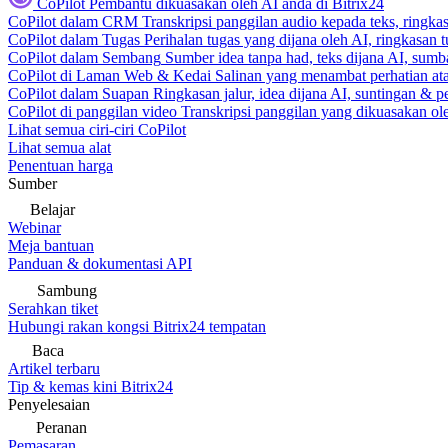
CoPilot
Pembantu dikuasakan oleh AI anda di Bitrix24
CoPilot dalam CRM
Transkripsi panggilan audio kepada teks, ringk
CoPilot dalam Tugas
Perihalan tugas yang dijana oleh AI, ringkasan 
CoPilot dalam Sembang
Sumber idea tanpa had, teks dijana AI, sumba
CoPilot di Laman Web & Kedai
Salinan yang menambat perhatian atas
CoPilot dalam Suapan
Ringkasan jalur, idea dijana AI, suntingan & p
CoPilot di panggilan video
Transkripsi panggilan yang dikuasakan ole
Lihat semua ciri-ciri CoPilot
Lihat semua alat
Penentuan harga
Sumber
Belajar
Webinar
Meja bantuan
Panduan & dokumentasi API
Sambung
Serahkan tiket
Hubungi rakan kongsi Bitrix24 tempatan
Baca
Artikel terbaru
Tip & kemas kini Bitrix24
Penyelesaian
Peranan
Pemasaran