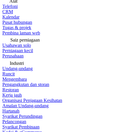
Alat
Telefoni
CRM
Kalendar
Pusat hubungan
Tugas & projek
Pembina laman web
Saiz perniagaan
Usahawan solo
Perniagaan kecil
Perusahaan
Industri
Undang-undang
Runcit
Mengembara
Pengangkutan dan storan
Restoran
Kerja jauh
Organisasi Penjagaan Kesihatan
Amalan Undang-undang
Hartanah
Syarikat Perundingan
Pelancongan
Syarikat Pembinaan