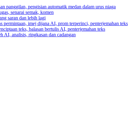
asan panggilan, pengisian automatik medan dalam urus niaga
tugas, senarai semak, komen
ng saran dan lebih lagi
 permintaan, imej dijana AI, prom terperinci, penterjemahan teks
enciptaan teks, balasan bertulis AI, penterjemahan teks
h AI, analisis, ringkasan dan cadangan