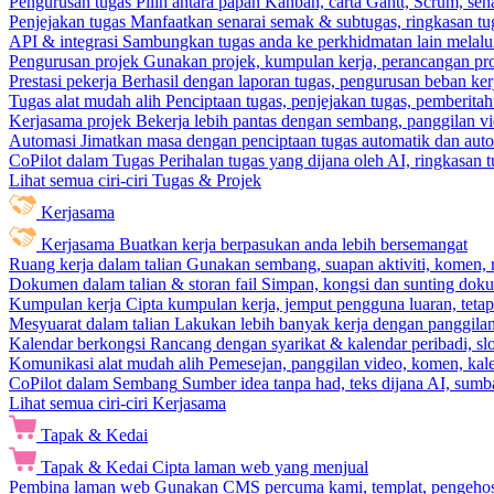
Pengurusan tugas
Pilih antara papan Kanban, carta Gantt, Scrum, sena
Penjejakan tugas
Manfaatkan senarai semak & subtugas, ringkasan tu
API & integrasi
Sambungkan tugas anda ke perkhidmatan lain melalui 
Pengurusan projek
Gunakan projek, kumpulan kerja, perancangan pro
Prestasi pekerja
Berhasil dengan laporan tugas, pengurusan beban ke
Tugas alat mudah alih
Penciptaan tugas, penjejakan tugas, pemberit
Kerjasama projek
Bekerja lebih pantas dengan sembang, panggilan vi
Automasi
Jimatkan masa dengan penciptaan tugas automatik dan autom
CoPilot dalam Tugas
Perihalan tugas yang dijana oleh AI, ringkasan 
Lihat semua ciri-ciri Tugas & Projek
Kerjasama
Kerjasama
Buatkan kerja berpasukan anda lebih bersemangat
Ruang kerja dalam talian
Gunakan sembang, suapan aktiviti, komen, 
Dokumen dalam talian & storan fail
Simpan, kongsi dan sunting dok
Kumpulan kerja
Cipta kumpulan kerja, jemput pengguna luaran, teta
Mesyuarat dalam talian
Lakukan lebih banyak kerja dengan panggilan 
Kalendar berkongsi
Rancang dengan syarikat & kalendar peribadi, sl
Komunikasi alat mudah alih
Pemesejan, panggilan video, komen, kal
CoPilot dalam Sembang
Sumber idea tanpa had, teks dijana AI, sumba
Lihat semua ciri-ciri Kerjasama
Tapak & Kedai
Tapak & Kedai
Cipta laman web yang menjual
Pembina laman web
Gunakan CMS percuma kami, templat, pengehosa