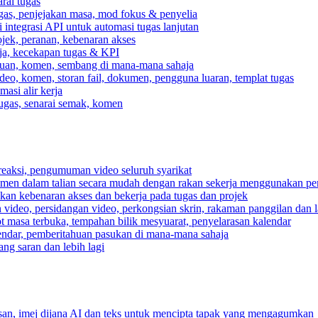
rai tugas
gas, penjejakan masa, mod fokus & penyelia
integrasi API untuk automasi tugas lanjutan
jek, peranan, kebenaran akses
rja, kecekapan tugas & KPI
ahuan, komen, sembang di mana-mana sahaja
deo, komen, storan fail, dokumen, pengguna luaran, templat tugas
asi alir kerja
tugas, senarai semak, komen
reaksi, pengumuman video seluruh syarikat
umen dalam talian secara mudah dengan rakan sekerja menggunakan pe
pkan kebenaran akses dan bekerja pada tugas dan projek
video, persidangan video, perkongsian skrin, rakaman panggilan dan la
ot masa terbuka, tempahan bilik mesyuarat, penyelarasan kalendar
endar, pemberitahuan pasukan di mana-mana sahaja
ng saran dan lebih lagi
n, imej dijana AI dan teks untuk mencipta tapak yang mengagumkan