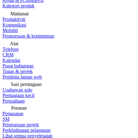
Kedai & eCommerce
Kategori produk
Matlamat
Produktiviti
Komunikasi
Mobiliti
Pengurusan & kepimpinan
Alat
Telefoni
CRM
Kalendar
Pusat hubungan
Tugas & projek
Pembina laman web
Saiz perniagaan
Usahawan solo
Perniagaan kecil
Perusahaan
Peranan
Pemasaran
SM
Pengurusan projek
Perkhidmatan pelanggan
Lihat semua penyelesaian