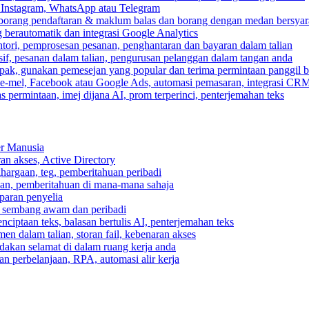
, Instagram, WhatsApp atau Telegram
 borang pendaftaran & maklum balas dan borang dengan medan bersyar
berautomatik dan integrasi Google Analytics
ri, pemprosesan pesanan, penghantaran dan bayaran dalam talian
if, pesanan dalam talian, pengurusan pelanggan dalam tangan anda
pak, gunakan pemesejan yang popular dan terima permintaan panggil b
e-mel, Facebook atau Google Ads, automasi pemasaran, integrasi CR
 permintaan, imej dijana AI, prom terperinci, penterjemahan teks
er Manusia
ran akses, Active Directory
ghargaan, teg, pemberitahuan peribadi
usan, pemberitahuan di mana-mana sahaja
aparan penyelia
 sembang awam dan peribadi
enciptaan teks, balasan bertulis AI, penterjemahan teks
n dalam talian, storan fail, kebenaran akses
dakan selamat di dalam ruang kerja anda
n perbelanjaan, RPA, automasi alir kerja