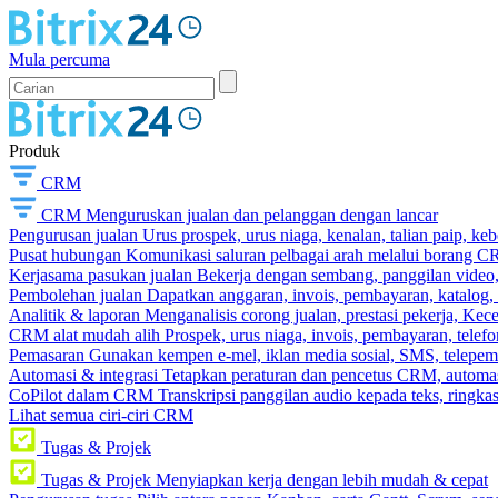
Mula percuma
Produk
CRM
CRM
Menguruskan jualan dan pelanggan dengan lancar
Pengurusan jualan
Urus prospek, urus niaga, kenalan, talian paip, k
Pusat hubungan
Komunikasi saluran pelbagai arah melalui borang C
Kerjasama pasukan jualan
Bekerja dengan sembang, panggilan video, t
Pembolehan jualan
Dapatkan anggaran, invois, pembayaran, katalog,
Analitik & laporan
Menganalisis corong jualan, prestasi pekerja, Kec
CRM alat mudah alih
Prospek, urus niaga, invois, pembayaran, telefo
Pemasaran
Gunakan kempen e-mel, iklan media sosial, SMS, telepem
Automasi & integrasi
Tetapkan peraturan dan pencetus CRM, automasi
CoPilot dalam CRM
Transkripsi panggilan audio kepada teks, ringk
Lihat semua ciri-ciri CRM
Tugas & Projek
Tugas & Projek
Menyiapkan kerja dengan lebih mudah & cepat