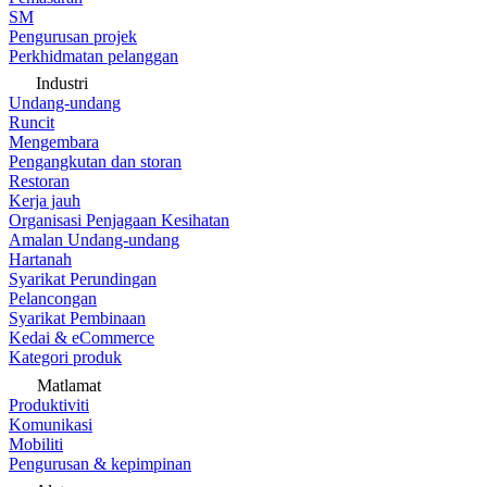
SM
Pengurusan projek
Perkhidmatan pelanggan
Industri
Undang-undang
Runcit
Mengembara
Pengangkutan dan storan
Restoran
Kerja jauh
Organisasi Penjagaan Kesihatan
Amalan Undang-undang
Hartanah
Syarikat Perundingan
Pelancongan
Syarikat Pembinaan
Kedai & eCommerce
Kategori produk
Matlamat
Produktiviti
Komunikasi
Mobiliti
Pengurusan & kepimpinan