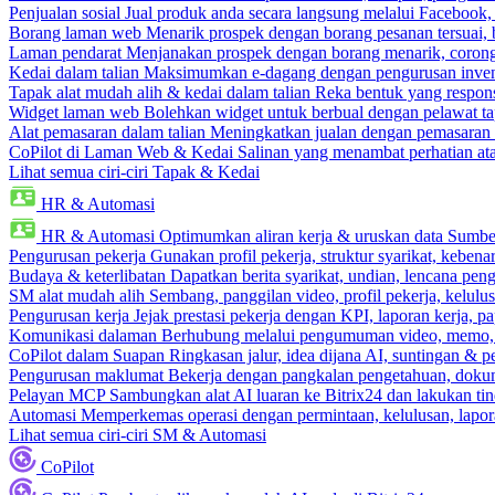
Penjualan sosial
Jual produk anda secara langsung melalui Facebook
Borang laman web
Menarik prospek dengan borang pesanan tersuai,
Laman pendarat
Menjanakan prospek dengan borang menarik, corong 
Kedai dalam talian
Maksimumkan e-dagang dengan pengurusan invento
Tapak alat mudah alih & kedai dalam talian
Reka bentuk yang respons
Widget laman web
Bolehkan widget untuk berbual dengan pelawat ta
Alat pemasaran dalam talian
Meningkatkan jualan dengan pemasaran 
CoPilot di Laman Web & Kedai
Salinan yang menambat perhatian atas
Lihat semua ciri-ciri Tapak & Kedai
HR & Automasi
HR & Automasi
Optimumkan aliran kerja & uruskan data Sumb
Pengurusan pekerja
Gunakan profil pekerja, struktur syarikat, kebena
Budaya & keterlibatan
Dapatkan berita syarikat, undian, lencana pen
SM alat mudah alih
Sembang, panggilan video, profil pekerja, kelul
Pengurusan kerja
Jejak prestasi pekerja dengan KPI, laporan kerja, p
Komunikasi dalaman
Berhubung melalui pengumuman video, memo,
CoPilot dalam Suapan
Ringkasan jalur, idea dijana AI, suntingan & p
Pengurusan maklumat
Bekerja dengan pangkalan pengetahuan, dokume
Pelayan MCP
Sambungkan alat AI luaran ke Bitrix24 dan lakukan tin
Automasi
Memperkemas operasi dengan permintaan, kelulusan, lapora
Lihat semua ciri-ciri SM & Automasi
CoPilot