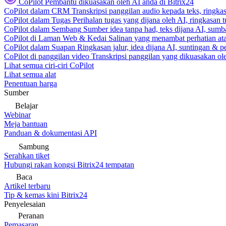
CoPilot
Pembantu dikuasakan oleh AI anda di Bitrix24
CoPilot dalam CRM
Transkripsi panggilan audio kepada teks, ringk
CoPilot dalam Tugas
Perihalan tugas yang dijana oleh AI, ringkasan 
CoPilot dalam Sembang
Sumber idea tanpa had, teks dijana AI, sumba
CoPilot di Laman Web & Kedai
Salinan yang menambat perhatian atas
CoPilot dalam Suapan
Ringkasan jalur, idea dijana AI, suntingan & p
CoPilot di panggilan video
Transkripsi panggilan yang dikuasakan ole
Lihat semua ciri-ciri CoPilot
Lihat semua alat
Penentuan harga
Sumber
Belajar
Webinar
Meja bantuan
Panduan & dokumentasi API
Sambung
Serahkan tiket
Hubungi rakan kongsi Bitrix24 tempatan
Baca
Artikel terbaru
Tip & kemas kini Bitrix24
Penyelesaian
Peranan
Pemasaran