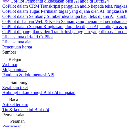
CoPilot
Pembantu dikuasakan oleh AI anda di Bitrix24
CoPilot dalam CRM
Transkripsi panggilan audio kepada teks, ringk
CoPilot dalam Tugas
Perihalan tugas yang dijana oleh AI, ringkasan 
CoPilot dalam Sembang
Sumber idea tanpa had, teks dijana AI, sumba
CoPilot di Laman Web & Kedai
Salinan yang menambat perhatian atas
CoPilot dalam Suapan
Ringkasan jalur, idea dijana AI, suntingan & p
CoPilot di panggilan video
Transkripsi panggilan yang dikuasakan ole
Lihat semua ciri-ciri CoPilot
Lihat semua alat
Penentuan harga
Sumber
Belajar
Webinar
Meja bantuan
Panduan & dokumentasi API
Sambung
Serahkan tiket
Hubungi rakan kongsi Bitrix24 tempatan
Baca
Artikel terbaru
Tip & kemas kini Bitrix24
Penyelesaian
Peranan
Pemasaran