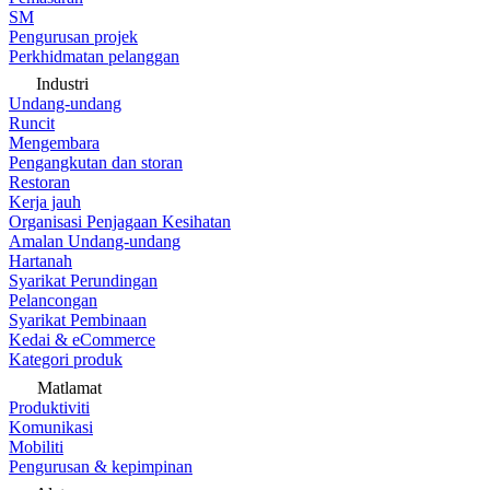
SM
Pengurusan projek
Perkhidmatan pelanggan
Industri
Undang-undang
Runcit
Mengembara
Pengangkutan dan storan
Restoran
Kerja jauh
Organisasi Penjagaan Kesihatan
Amalan Undang-undang
Hartanah
Syarikat Perundingan
Pelancongan
Syarikat Pembinaan
Kedai & eCommerce
Kategori produk
Matlamat
Produktiviti
Komunikasi
Mobiliti
Pengurusan & kepimpinan