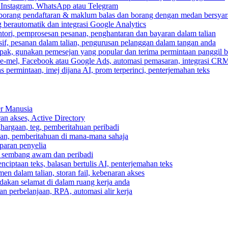
, Instagram, WhatsApp atau Telegram
 borang pendaftaran & maklum balas dan borang dengan medan bersyar
berautomatik dan integrasi Google Analytics
ri, pemprosesan pesanan, penghantaran dan bayaran dalam talian
if, pesanan dalam talian, pengurusan pelanggan dalam tangan anda
pak, gunakan pemesejan yang popular dan terima permintaan panggil b
e-mel, Facebook atau Google Ads, automasi pemasaran, integrasi CR
 permintaan, imej dijana AI, prom terperinci, penterjemahan teks
er Manusia
ran akses, Active Directory
ghargaan, teg, pemberitahuan peribadi
usan, pemberitahuan di mana-mana sahaja
aparan penyelia
 sembang awam dan peribadi
enciptaan teks, balasan bertulis AI, penterjemahan teks
n dalam talian, storan fail, kebenaran akses
dakan selamat di dalam ruang kerja anda
n perbelanjaan, RPA, automasi alir kerja