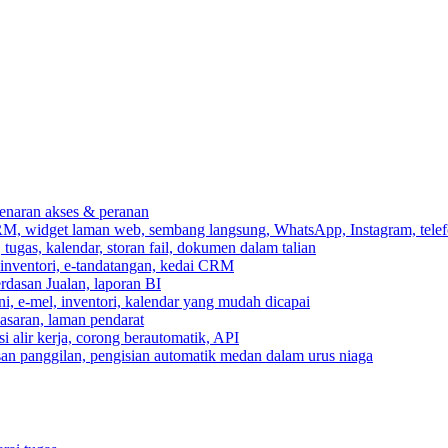
ebenaran akses & peranan
RM, widget laman web, sembang langsung, WhatsApp, Instagram, telef
ugas, kalendar, storan fail, dokumen dalam talian
 inventori, e-tandatangan, kedai CRM
erdasan Jualan, laporan BI
ni, e-mel, inventori, kalendar yang mudah dicapai
asaran, laman pendarat
 alir kerja, corong berautomatik, API
asan panggilan, pengisian automatik medan dalam urus niaga