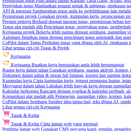
Pengurusan tugas
Pilih antara papan Kanban, carta Gantt, Scrum, sena
Penjejakan tugas
Manfaatkan senarai semak & subtugas, ringkasan tu
API & integrasi
Sambungkan tugas anda ke perkhidmatan lain melalui 
Pengurusan projek
Gunakan projek, kumpulan kerja, perancangan pro
Prestasi pekerja
Berhasil dengan laporan tugas, pengurusan beban ke
Tugas alat mudah alih
Penciptaan tugas, penjejakan tugas, pemberit
Kerjasama projek
Bekerja lebih pantas dengan sembang, panggilan vi
Automasi
Jimatkan masa dengan penciptaan tugas automatik dan autom
CoPilot dalam Tugas
Perihalan tugas yang dijana oleh AI, ringkasan 
Lihat semua ciri-ciri Tugas & Projek
Kerjasama
Kerjasama
Buatkan kerja berpasukan anda lebih bersemangat
Ruang kerja dalam talian
Gunakan sembang, suapan aktiviti, komen, 
Dokumen dalam talian & storan fail
Simpan, kongsi dan sunting dok
Kumpulan kerja
Cipta kumpulan kerja, jemput pengguna luaran, teta
Mesyuarat dalam talian
Lakukan lebih banyak kerja dengan panggilan 
Kalendar berkongsi
Rancang dengan syarikat & kalendar peribadi, sl
Komunikasi alat mudah alih
Pemesejan, panggilan video, komen, kal
CoPilot dalam Sembang
Sumber idea tanpa had, teks dijana AI, sumba
Lihat semua ciri-ciri Kerjasama
Tapak & Kedai
Tapak & Kedai
Cipta laman web yang menjual
Pembina laman web
Gunakan CMS percuma kami, templat, pengehosa