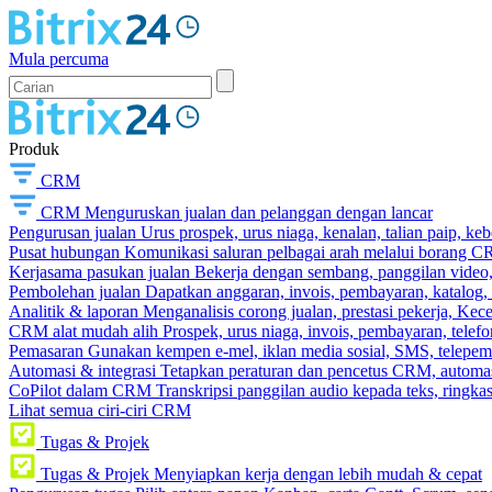
Mula percuma
Produk
CRM
CRM
Menguruskan jualan dan pelanggan dengan lancar
Pengurusan jualan
Urus prospek, urus niaga, kenalan, talian paip, k
Pusat hubungan
Komunikasi saluran pelbagai arah melalui borang C
Kerjasama pasukan jualan
Bekerja dengan sembang, panggilan video, t
Pembolehan jualan
Dapatkan anggaran, invois, pembayaran, katalog,
Analitik & laporan
Menganalisis corong jualan, prestasi pekerja, Kec
CRM alat mudah alih
Prospek, urus niaga, invois, pembayaran, telefo
Pemasaran
Gunakan kempen e-mel, iklan media sosial, SMS, telepem
Automasi & integrasi
Tetapkan peraturan dan pencetus CRM, automasi
CoPilot dalam CRM
Transkripsi panggilan audio kepada teks, ringk
Lihat semua ciri-ciri CRM
Tugas & Projek
Tugas & Projek
Menyiapkan kerja dengan lebih mudah & cepat