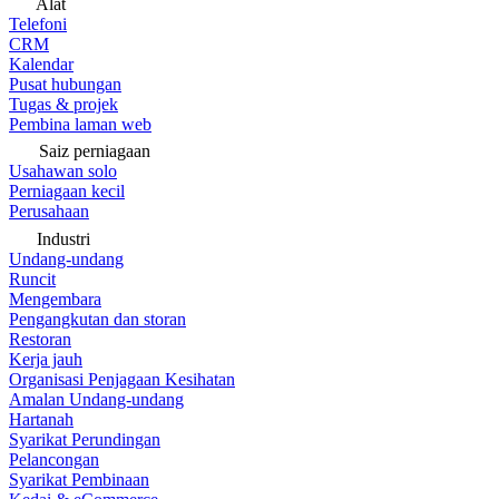
Alat
Telefoni
CRM
Kalendar
Pusat hubungan
Tugas & projek
Pembina laman web
Saiz perniagaan
Usahawan solo
Perniagaan kecil
Perusahaan
Industri
Undang-undang
Runcit
Mengembara
Pengangkutan dan storan
Restoran
Kerja jauh
Organisasi Penjagaan Kesihatan
Amalan Undang-undang
Hartanah
Syarikat Perundingan
Pelancongan
Syarikat Pembinaan