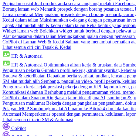
Penjualan sosial
Jual produk anda secara langsung melalui Facebook
Borang laman web
Menarik prospek dengan borang pesanan tersuai,
Laman pendarat
Menjanakan prospek dengan borang menarik, corong 
Kedai dalam talian
Maksimumkan e-dagang dengan pengurusan invento
Tapak alat mudah alih & kedai dalam talian
Reka bentuk yang respons
Widget laman web
Bolehkan widget untuk berbual dengan pelawat ta
Alat pemasaran dalam talian
Meningkatkan jualan dengan pemasaran 
CoPilot di Laman Web & Kedai
Salinan yang menambat perhatian atas
Lihat semua ciri-ciri Tapak & Kedai
HR & Automasi
HR & Automasi
Optimumkan aliran kerja & uruskan data Sumb
Pengurusan pekerja
Gunakan profil pekerja, struktur syarikat, kebena
Budaya & keterlibatan
Dapatkan berita syarikat, undian, lencana pen
SM alat mudah alih
Sembang, panggilan video, profil pekerja, kelul
Pengurusan kerja
Jejak prestasi pekerja dengan KPI, laporan kerja, p
Komunikasi dalaman
Berhubung melalui pengumuman video, memo,
CoPilot dalam Suapan
Ringkasan jalur, idea dijana AI, suntingan & p
Pengurusan maklumat
Bekerja dengan pangkalan pengetahuan, dokume
Pelayan MCP
Sambungkan alat AI luaran ke Bitrix24 dan lakukan tin
Automasi
Memperkemas operasi dengan permintaan, kelulusan, lapora
Lihat semua ciri-ciri SM & Automasi
CoPilot