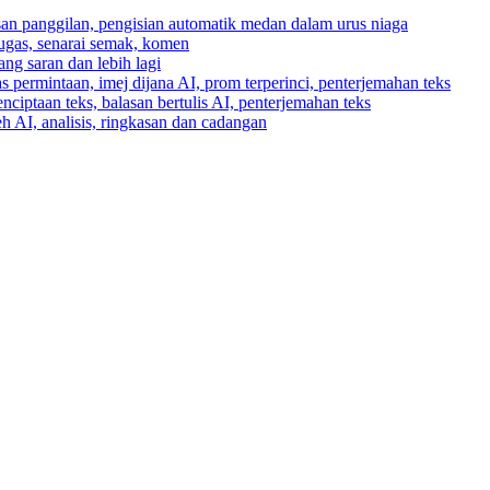
asan panggilan, pengisian automatik medan dalam urus niaga
tugas, senarai semak, komen
ng saran dan lebih lagi
 permintaan, imej dijana AI, prom terperinci, penterjemahan teks
enciptaan teks, balasan bertulis AI, penterjemahan teks
h AI, analisis, ringkasan dan cadangan