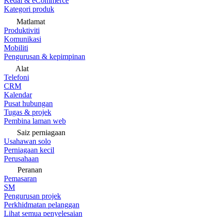
Kedai & eCommerce
Kategori produk
Matlamat
Produktiviti
Komunikasi
Mobiliti
Pengurusan & kepimpinan
Alat
Telefoni
CRM
Kalendar
Pusat hubungan
Tugas & projek
Pembina laman web
Saiz perniagaan
Usahawan solo
Perniagaan kecil
Perusahaan
Peranan
Pemasaran
SM
Pengurusan projek
Perkhidmatan pelanggan
Lihat semua penyelesaian