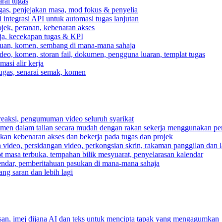
rai tugas
gas, penjejakan masa, mod fokus & penyelia
integrasi API untuk automasi tugas lanjutan
jek, peranan, kebenaran akses
rja, kecekapan tugas & KPI
ahuan, komen, sembang di mana-mana sahaja
deo, komen, storan fail, dokumen, pengguna luaran, templat tugas
asi alir kerja
tugas, senarai semak, komen
reaksi, pengumuman video seluruh syarikat
umen dalam talian secara mudah dengan rakan sekerja menggunakan pe
pkan kebenaran akses dan bekerja pada tugas dan projek
video, persidangan video, perkongsian skrin, rakaman panggilan dan la
ot masa terbuka, tempahan bilik mesyuarat, penyelarasan kalendar
endar, pemberitahuan pasukan di mana-mana sahaja
ng saran dan lebih lagi
n, imej dijana AI dan teks untuk mencipta tapak yang mengagumkan