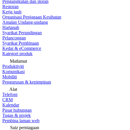
Pengangkutan dan storan
Restoran
Kerja jauh
Organisasi Penjagaan Kesihatan
Amalan Undang-undang
Hartanah
Syarikat Perundingan
Pelancongan
Syarikat Pembinaan
Kedai & eCommerce
Kategori produk
Matlamat
Produktiviti
Komunikasi
Mobiliti
Pengurusan & kepimpinan
Alat
Telefoni
CRM
Kalendar
Pusat hubungan
Tugas & projek
Pembina laman web
Saiz perniagaan