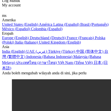
Log Masuk
My account
ms
Amerika
United States (English)
América Latina (Español)
Brasil (Português)
México (Español)
Colombia (Español)
Eropah
Europe (English)
Deutschland (Deutsch)
France (Français)
Polska
(Polski)
Italia (Italiano)
United Kingdom (English)
Asia
India (English)
UAE (عربي)
Türkiye (Türkçe)
中国 (简体中文)
台
灣 (繁體中文)
Indonesia (Bahasa Indonesia)
Malaysia (Bahasa
Melayu)
ประเทศไทย (ภาษาไทย)
Việt Nam (Tiếng Việt)
日本 (日
本語)
Anda boleh mengubah wilayah anda di sini, jika perlu