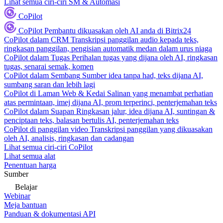
Lihat semua ciri-ciri SM & Automasi
CoPilot
CoPilot
Pembantu dikuasakan oleh AI anda di Bitrix24
CoPilot dalam CRM
Transkripsi panggilan audio kepada teks,
ringkasan panggilan, pengisian automatik medan dalam urus niaga
CoPilot dalam Tugas
Perihalan tugas yang dijana oleh AI, ringkasan
tugas, senarai semak, komen
CoPilot dalam Sembang
Sumber idea tanpa had, teks dijana AI,
sumbang saran dan lebih lagi
CoPilot di Laman Web & Kedai
Salinan yang menambat perhatian
atas permintaan, imej dijana AI, prom terperinci, penterjemahan teks
CoPilot dalam Suapan
Ringkasan jalur, idea dijana AI, suntingan &
penciptaan teks, balasan bertulis AI, penterjemahan teks
CoPilot di panggilan video
Transkripsi panggilan yang dikuasakan
oleh AI, analisis, ringkasan dan cadangan
Lihat semua ciri-ciri CoPilot
Lihat semua alat
Penentuan harga
Sumber
Belajar
Webinar
Meja bantuan
Panduan & dokumentasi API