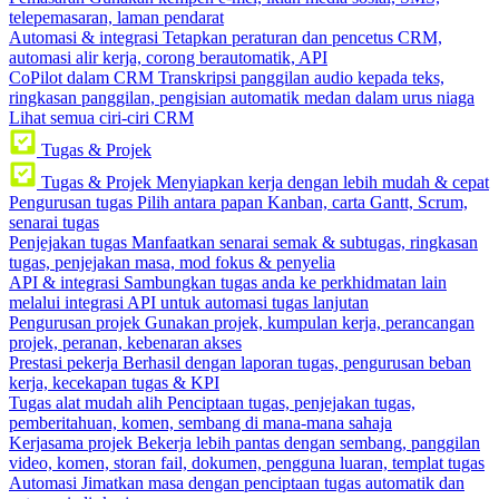
telepemasaran, laman pendarat
Automasi & integrasi
Tetapkan peraturan dan pencetus CRM,
automasi alir kerja, corong berautomatik, API
CoPilot dalam CRM
Transkripsi panggilan audio kepada teks,
ringkasan panggilan, pengisian automatik medan dalam urus niaga
Lihat semua ciri-ciri CRM
Tugas & Projek
Tugas & Projek
Menyiapkan kerja dengan lebih mudah & cepat
Pengurusan tugas
Pilih antara papan Kanban, carta Gantt, Scrum,
senarai tugas
Penjejakan tugas
Manfaatkan senarai semak & subtugas, ringkasan
tugas, penjejakan masa, mod fokus & penyelia
API & integrasi
Sambungkan tugas anda ke perkhidmatan lain
melalui integrasi API untuk automasi tugas lanjutan
Pengurusan projek
Gunakan projek, kumpulan kerja, perancangan
projek, peranan, kebenaran akses
Prestasi pekerja
Berhasil dengan laporan tugas, pengurusan beban
kerja, kecekapan tugas & KPI
Tugas alat mudah alih
Penciptaan tugas, penjejakan tugas,
pemberitahuan, komen, sembang di mana-mana sahaja
Kerjasama projek
Bekerja lebih pantas dengan sembang, panggilan
video, komen, storan fail, dokumen, pengguna luaran, templat tugas
Automasi
Jimatkan masa dengan penciptaan tugas automatik dan