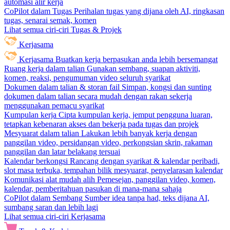
automasi alir kerja
CoPilot dalam Tugas
Perihalan tugas yang dijana oleh AI, ringkasan
tugas, senarai semak, komen
Lihat semua ciri-ciri Tugas & Projek
Kerjasama
Kerjasama
Buatkan kerja berpasukan anda lebih bersemangat
Ruang kerja dalam talian
Gunakan sembang, suapan aktiviti,
komen, reaksi, pengumuman video seluruh syarikat
Dokumen dalam talian & storan fail
Simpan, kongsi dan sunting
dokumen dalam talian secara mudah dengan rakan sekerja
menggunakan pemacu syarikat
Kumpulan kerja
Cipta kumpulan kerja, jemput pengguna luaran,
tetapkan kebenaran akses dan bekerja pada tugas dan projek
Mesyuarat dalam talian
Lakukan lebih banyak kerja dengan
panggilan video, persidangan video, perkongsian skrin, rakaman
panggilan dan latar belakang tersuai
Kalendar berkongsi
Rancang dengan syarikat & kalendar peribadi,
slot masa terbuka, tempahan bilik mesyuarat, penyelarasan kalendar
Komunikasi alat mudah alih
Pemesejan, panggilan video, komen,
kalendar, pemberitahuan pasukan di mana-mana sahaja
CoPilot dalam Sembang
Sumber idea tanpa had, teks dijana AI,
sumbang saran dan lebih lagi
Lihat semua ciri-ciri Kerjasama