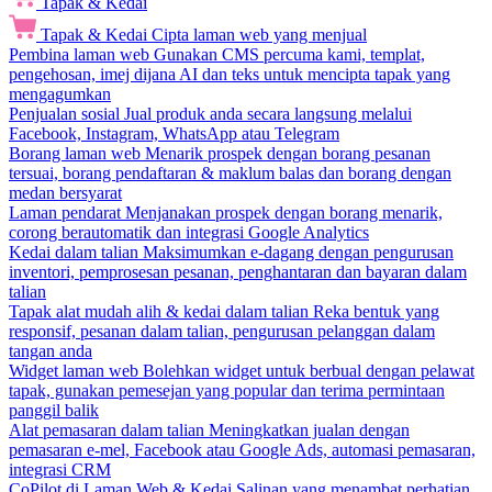
Tapak & Kedai
Tapak & Kedai
Cipta laman web yang menjual
Pembina laman web
Gunakan CMS percuma kami, templat,
pengehosan, imej dijana AI dan teks untuk mencipta tapak yang
mengagumkan
Penjualan sosial
Jual produk anda secara langsung melalui
Facebook, Instagram, WhatsApp atau Telegram
Borang laman web
Menarik prospek dengan borang pesanan
tersuai, borang pendaftaran & maklum balas dan borang dengan
medan bersyarat
Laman pendarat
Menjanakan prospek dengan borang menarik,
corong berautomatik dan integrasi Google Analytics
Kedai dalam talian
Maksimumkan e-dagang dengan pengurusan
inventori, pemprosesan pesanan, penghantaran dan bayaran dalam
talian
Tapak alat mudah alih & kedai dalam talian
Reka bentuk yang
responsif, pesanan dalam talian, pengurusan pelanggan dalam
tangan anda
Widget laman web
Bolehkan widget untuk berbual dengan pelawat
tapak, gunakan pemesejan yang popular dan terima permintaan
panggil balik
Alat pemasaran dalam talian
Meningkatkan jualan dengan
pemasaran e-mel, Facebook atau Google Ads, automasi pemasaran,
integrasi CRM
CoPilot di Laman Web & Kedai
Salinan yang menambat perhatian