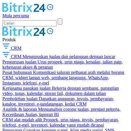
Mula percuma
Produk
CRM
CRM
Menguruskan jualan dan pelanggan dengan lancar
Pengurusan jualan
Urus prospek, urus niaga, kenalan, talian paip,
kebenaran akses & peranan
Pusat hubungan
Komunikasi saluran pelbagai arah melalui borang
CRM, widget laman web, sembang langsung, WhatsApp,
Instagram, telefoni, e-mel
Kerjasama pasukan jualan
Bekerja dengan sembang, panggilan
video, tugas, kalendar, storan fail, dokumen dalam talian
Pembolehan jualan
Dapatkan anggaran, invois, pembayaran,
katalog, inventori, e-tandatangan, kedai CRM
Analitik & laporan
Menganalisis corong jualan, prestasi pekerja,
Kecerdasan Jualan, laporan BI
CRM alat mudah alih
Prospek, urus niaga, invois, pembayaran,
telefoni, e-mel, inventori, kalendar yang mudah dicapai
Pemasaran
Gunakan kempen e-mel, iklan media sosial, SMS,