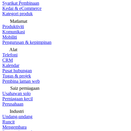
Syarikat Pembinaan
Kedai & eCommerce
Kategori produk
Matlamat
Produktiviti
Komunikasi
Mobiliti
Pengurusan & kepimpinan
Alat
Telefoni
CRM
Kalendar
Pusat hubungan
Tugas & projek
Pembina laman web
Saiz perniagaan
Usahawan solo
Perniagaan kecil
Perusahaan
Industri
Undang-undang
Runcit
Mengembara