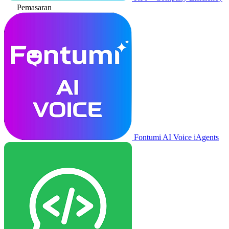
Pemasaran
Fontumi AI Voice iAgents