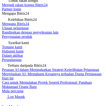
Untuk rakan kongsi
Menjadi rakan kongsi Bitrix24
Partner login
Mengapa Bitrix24
Kelebihan Bitrix24
Mengapa Bitrix24
Ulasan pelanggan
Bandingkan dengan penyelesaian lain
Penyesuaian produk
Syarikat kami
Tentang kami
Hubungi kami
Dalam akhbar
Perundangan
Terbaru daripada Bitrix24
Peranan AI dalam Meningkatkan Strategi Keterlibatan Pelanggan
Menjelaskan AI: Memahami Kesannya terhadap Dunia Perniagaan
Hari Ini
Cara untuk Memulakan Projek Seperti Profesional: Panduan
Muktamad Orang Baru
Mula percuma
Log Masuk