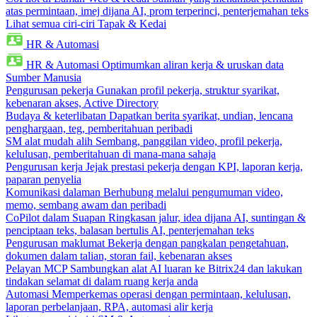
atas permintaan, imej dijana AI, prom terperinci, penterjemahan teks
Lihat semua ciri-ciri Tapak & Kedai
HR & Automasi
HR & Automasi
Optimumkan aliran kerja & uruskan data
Sumber Manusia
Pengurusan pekerja
Gunakan profil pekerja, struktur syarikat,
kebenaran akses, Active Directory
Budaya & keterlibatan
Dapatkan berita syarikat, undian, lencana
penghargaan, teg, pemberitahuan peribadi
SM alat mudah alih
Sembang, panggilan video, profil pekerja,
kelulusan, pemberitahuan di mana-mana sahaja
Pengurusan kerja
Jejak prestasi pekerja dengan KPI, laporan kerja,
paparan penyelia
Komunikasi dalaman
Berhubung melalui pengumuman video,
memo, sembang awam dan peribadi
CoPilot dalam Suapan
Ringkasan jalur, idea dijana AI, suntingan &
penciptaan teks, balasan bertulis AI, penterjemahan teks
Pengurusan maklumat
Bekerja dengan pangkalan pengetahuan,
dokumen dalam talian, storan fail, kebenaran akses
Pelayan MCP
Sambungkan alat AI luaran ke Bitrix24 dan lakukan
tindakan selamat di dalam ruang kerja anda
Automasi
Memperkemas operasi dengan permintaan, kelulusan,
laporan perbelanjaan, RPA, automasi alir kerja