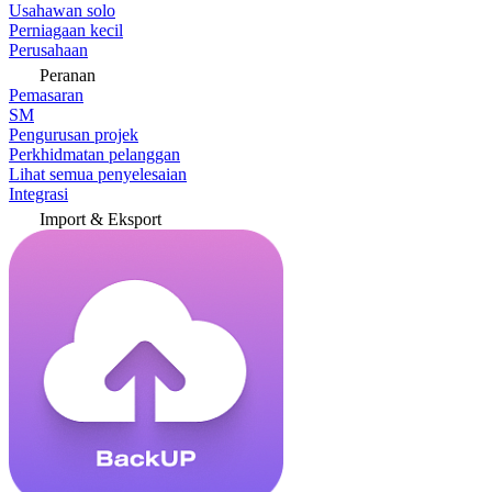
Usahawan solo
Perniagaan kecil
Perusahaan
Peranan
Pemasaran
SM
Pengurusan projek
Perkhidmatan pelanggan
Lihat semua penyelesaian
Integrasi
Import & Eksport