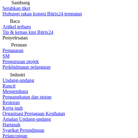
Sambung
Serahkan tiket
Hubungi rakan kongsi Bitrix24 tempatan
Baca
Artikel terbaru
Tip & kemas kini Bitrix24
Penyelesaian
Peranan
Pemasaran
SM
Pengurusan projek
Perkhidmatan pelanggan
Industri
Undang-undang
Runcit
Mengembara
Pengangkutan dan storan
Restoran
Kerja jauh
Organisasi Penjagaan Kesihatan
Amalan Undang-undang
Hartanah
Syarikat Perundingan
Pelancongan