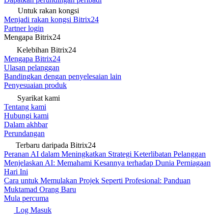
Untuk rakan kongsi
Menjadi rakan kongsi Bitrix24
Partner login
Mengapa Bitrix24
Kelebihan Bitrix24
Mengapa Bitrix24
Ulasan pelanggan
Bandingkan dengan penyelesaian lain
Penyesuaian produk
Syarikat kami
Tentang kami
Hubungi kami
Dalam akhbar
Perundangan
Terbaru daripada Bitrix24
Peranan AI dalam Meningkatkan Strategi Keterlibatan Pelanggan
Menjelaskan AI: Memahami Kesannya terhadap Dunia Perniagaan
Hari Ini
Cara untuk Memulakan Projek Seperti Profesional: Panduan
Muktamad Orang Baru
Mula percuma
Log Masuk