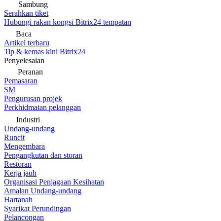
Sambung
Serahkan tiket
Hubungi rakan kongsi Bitrix24 tempatan
Baca
Artikel terbaru
Tip & kemas kini Bitrix24
Penyelesaian
Peranan
Pemasaran
SM
Pengurusan projek
Perkhidmatan pelanggan
Industri
Undang-undang
Runcit
Mengembara
Pengangkutan dan storan
Restoran
Kerja jauh
Organisasi Penjagaan Kesihatan
Amalan Undang-undang
Hartanah
Syarikat Perundingan
Pelancongan