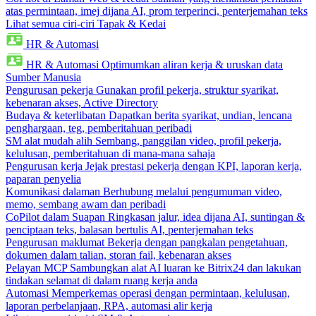
atas permintaan, imej dijana AI, prom terperinci, penterjemahan teks
Lihat semua ciri-ciri Tapak & Kedai
HR & Automasi
HR & Automasi
Optimumkan aliran kerja & uruskan data
Sumber Manusia
Pengurusan pekerja
Gunakan profil pekerja, struktur syarikat,
kebenaran akses, Active Directory
Budaya & keterlibatan
Dapatkan berita syarikat, undian, lencana
penghargaan, teg, pemberitahuan peribadi
SM alat mudah alih
Sembang, panggilan video, profil pekerja,
kelulusan, pemberitahuan di mana-mana sahaja
Pengurusan kerja
Jejak prestasi pekerja dengan KPI, laporan kerja,
paparan penyelia
Komunikasi dalaman
Berhubung melalui pengumuman video,
memo, sembang awam dan peribadi
CoPilot dalam Suapan
Ringkasan jalur, idea dijana AI, suntingan &
penciptaan teks, balasan bertulis AI, penterjemahan teks
Pengurusan maklumat
Bekerja dengan pangkalan pengetahuan,
dokumen dalam talian, storan fail, kebenaran akses
Pelayan MCP
Sambungkan alat AI luaran ke Bitrix24 dan lakukan
tindakan selamat di dalam ruang kerja anda
Automasi
Memperkemas operasi dengan permintaan, kelulusan,
laporan perbelanjaan, RPA, automasi alir kerja