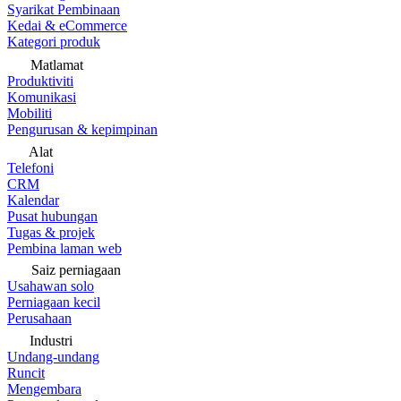
Syarikat Pembinaan
Kedai & eCommerce
Kategori produk
Matlamat
Produktiviti
Komunikasi
Mobiliti
Pengurusan & kepimpinan
Alat
Telefoni
CRM
Kalendar
Pusat hubungan
Tugas & projek
Pembina laman web
Saiz perniagaan
Usahawan solo
Perniagaan kecil
Perusahaan
Industri
Undang-undang
Runcit
Mengembara