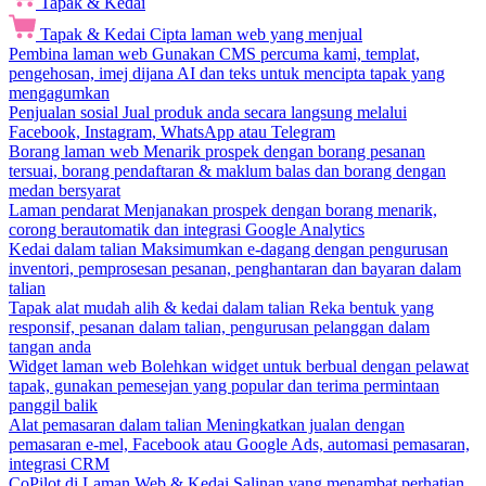
Tapak & Kedai
Tapak & Kedai
Cipta laman web yang menjual
Pembina laman web
Gunakan CMS percuma kami, templat,
pengehosan, imej dijana AI dan teks untuk mencipta tapak yang
mengagumkan
Penjualan sosial
Jual produk anda secara langsung melalui
Facebook, Instagram, WhatsApp atau Telegram
Borang laman web
Menarik prospek dengan borang pesanan
tersuai, borang pendaftaran & maklum balas dan borang dengan
medan bersyarat
Laman pendarat
Menjanakan prospek dengan borang menarik,
corong berautomatik dan integrasi Google Analytics
Kedai dalam talian
Maksimumkan e-dagang dengan pengurusan
inventori, pemprosesan pesanan, penghantaran dan bayaran dalam
talian
Tapak alat mudah alih & kedai dalam talian
Reka bentuk yang
responsif, pesanan dalam talian, pengurusan pelanggan dalam
tangan anda
Widget laman web
Bolehkan widget untuk berbual dengan pelawat
tapak, gunakan pemesejan yang popular dan terima permintaan
panggil balik
Alat pemasaran dalam talian
Meningkatkan jualan dengan
pemasaran e-mel, Facebook atau Google Ads, automasi pemasaran,
integrasi CRM
CoPilot di Laman Web & Kedai
Salinan yang menambat perhatian