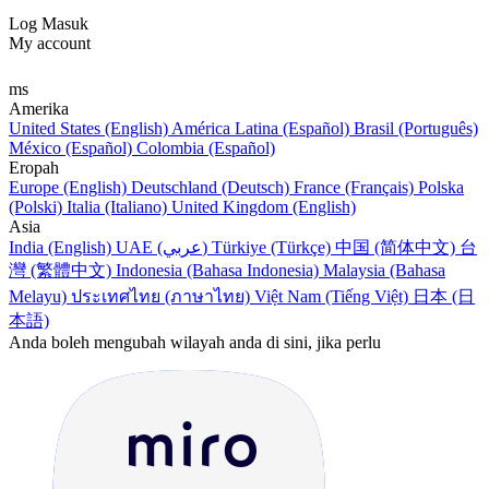
Log Masuk
My account
ms
Amerika
United States (English)
América Latina (Español)
Brasil (Português)
México (Español)
Colombia (Español)
Eropah
Europe (English)
Deutschland (Deutsch)
France (Français)
Polska
(Polski)
Italia (Italiano)
United Kingdom (English)
Asia
India (English)
UAE (عربي)
Türkiye (Türkçe)
中国 (简体中文)
台
灣 (繁體中文)
Indonesia (Bahasa Indonesia)
Malaysia (Bahasa
Melayu)
ประเทศไทย (ภาษาไทย)
Việt Nam (Tiếng Việt)
日本 (日
本語)
Anda boleh mengubah wilayah anda di sini, jika perlu