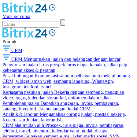
Mula percuma
Produk
CRM
CRM
Menguruskan jualan dan pelanggan dengan lancar
Pengurusan jualan
Urus prospek, urus niaga, kenalan, talian paip,
kebenaran akses & peranan
Pusat hubungan
Komunikasi saluran pelbagai arah melalui borang
CRM, widget laman web, sembang langsung, WhatsApp,
Instagram, telefoni, e-mel
Kerjasama pasukan jualan
Bekerja dengan sembang, panggilan
video, tugas, kalendar, storan fail, dokumen dalam talian
Pembolehan jualan
Dapatkan anggaran, invois, pembayaran,
katalog, inventori, e-tandatangan, kedai CRM
Analitik & laporan
Menganalisis corong jualan, prestasi pekerja,
Kecerdasan Jualan, laporan BI
CRM alat mudah alih
Prospek, urus niaga, invois, pembayaran,
telefoni, e-mel, inventori, kalendar yang mudah dicapai
Pemasaran
Gunakan kempen e-mel, iklan media sosial, SMS,