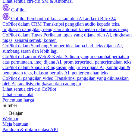
Lihat semua ciri-ciri SM & Automasi
CoPilot
CoPilot
Pembantu dikuasakan oleh AI anda di Bitrix24
CoPilot dalam CRM
Transkripsi panggilan audio kepada teks,
ringkasan panggilan, pengisian automatik medan dalam urus niaga
CoPilot dalam Tugas
Perihalan tugas yang dijana oleh AI, ringkasan
tugas, senarai semak, komen
CoPilot dalam Sembang
Sumber idea tanpa had, teks dijana AI,
sumbang saran dan lebih lagi
CoPilot di Laman Web & Kedai
Salinan yang menambat perhatian
atas permintaan, imej dijana AI, prom terperinci, penterjemahan teks
CoPilot dalam Suapan
Ringkasan jalur, idea dijana AI, suntingan &
penciptaan teks, balasan bertulis AI, penterjemahan teks
CoPilot di panggilan video
Transkripsi panggilan yang dikuasakan
oleh AI, analisis, ringkasan dan cadangan
Lihat semua ciri-ciri CoPilot
Lihat semua alat
Penentuan harga
Sumber
Belajar
Webinar
Meja bantuan
Panduan & dokumentasi API