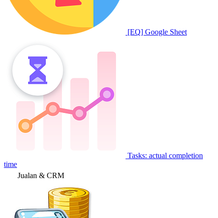
[EQ] Google Sheet
Tasks: actual completion
time
Jualan & CRM