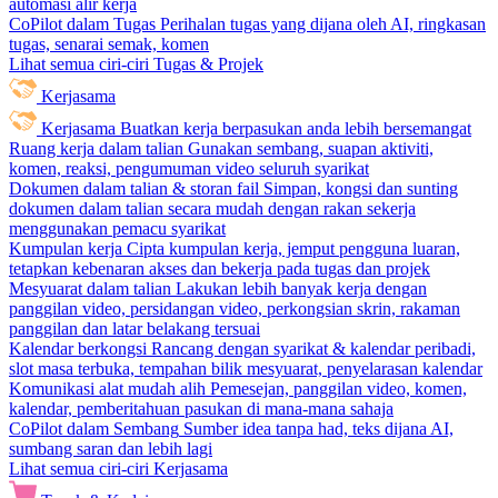
automasi alir kerja
CoPilot dalam Tugas
Perihalan tugas yang dijana oleh AI, ringkasan
tugas, senarai semak, komen
Lihat semua ciri-ciri Tugas & Projek
Kerjasama
Kerjasama
Buatkan kerja berpasukan anda lebih bersemangat
Ruang kerja dalam talian
Gunakan sembang, suapan aktiviti,
komen, reaksi, pengumuman video seluruh syarikat
Dokumen dalam talian & storan fail
Simpan, kongsi dan sunting
dokumen dalam talian secara mudah dengan rakan sekerja
menggunakan pemacu syarikat
Kumpulan kerja
Cipta kumpulan kerja, jemput pengguna luaran,
tetapkan kebenaran akses dan bekerja pada tugas dan projek
Mesyuarat dalam talian
Lakukan lebih banyak kerja dengan
panggilan video, persidangan video, perkongsian skrin, rakaman
panggilan dan latar belakang tersuai
Kalendar berkongsi
Rancang dengan syarikat & kalendar peribadi,
slot masa terbuka, tempahan bilik mesyuarat, penyelarasan kalendar
Komunikasi alat mudah alih
Pemesejan, panggilan video, komen,
kalendar, pemberitahuan pasukan di mana-mana sahaja
CoPilot dalam Sembang
Sumber idea tanpa had, teks dijana AI,
sumbang saran dan lebih lagi
Lihat semua ciri-ciri Kerjasama