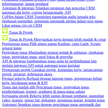
telepemasaran, laman pendarat
Automasi & integrasi
Tetapkan peraturan dan pencetus CRM,
automasi alir kerja, corong berautomatik, API
CoPilot dalam CRM
Transkripsi panggilan audio kepada teks,
ringkasan panggilan, pengisian automatik medan dalam urus niaga
Lihat semua ciri-ciri CRM
Tugas & Projek
Tugas & Projek
Menyiapkan kerja dengan lebih mudah & cepat
Pengurusan tugas
Pilih antara papan Kanban, carta Gantt, Scrum,
senarai tugas
Penjejakan tugas
Manfaatkan senarai semak & subtugas, ringkasan
tugas, penjejakan masa, mod fokus & penyelia
API & integrasi
Sambungkan tugas anda ke perkhidmatan lain
melalui integrasi API untuk automasi tugas lanjutan
Pengurusan projek
Gunakan projek, kumpulan kerja, perancangan
projek, peranan, kebenaran akses
Prestasi pekerja
Berhasil dengan laporan tugas, pengurusan beban
kerja, kecekapan tugas & KPI
Tugas alat mudah alih
Penciptaan tugas, penjejakan tugas,
pemberitahuan, komen, sembang di mana-mana sahaja
Kerjasama projek
Bekerja lebih pantas dengan sembang, panggilan
video, komen, storan fail, dokumen, pengguna luaran, templat tugas
Automasi
Jimatkan masa dengan penciptaan tugas automatik dan