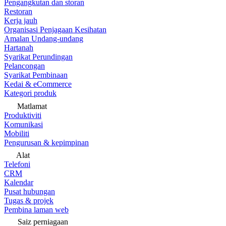
Pengangkutan dan storan
Restoran
Kerja jauh
Organisasi Penjagaan Kesihatan
Amalan Undang-undang
Hartanah
Syarikat Perundingan
Pelancongan
Syarikat Pembinaan
Kedai & eCommerce
Kategori produk
Matlamat
Produktiviti
Komunikasi
Mobiliti
Pengurusan & kepimpinan
Alat
Telefoni
CRM
Kalendar
Pusat hubungan
Tugas & projek
Pembina laman web
Saiz perniagaan