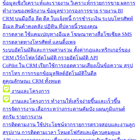
ข้อมูลเชิงวิเคราะห์และรายงาน
วิเคราะห์กรวยการขาย ผลการ
ทำงานของพนักงาน ข้อมูลข่าวกรองการขาย รายงาน BI
CRM บนมือถือ
ลีด ดีล ใบแจ้งหนี้ การชำระเงิน ระบบโทรศัพท์
อีเมล สินค้าคงคลัง ปฏิทิน ที่ปลายนิ้วของคุณ
การตลาด
ใช้แคมเปญทางอีเมล โฆษณาทางสื่อโซเชียล SMS
การตลาดทางโทรศัพท์ แลนดิ้งเพจ
ระบบอัตโนมัติและการผสานรวม
ตั้งค่ากฎและทริกเกอร์ของ
CRM เวิร์กโฟลว์อัตโนมัติ กรวยอัตโนมัติ API
CoPilot ใน CRM
เรียกใช้การถอดความเสียงเป็นข้อความ สรุป
การโทร การกรอกข้อมูลฟิลด์อัตโนมัติในดีล
ดูคุณลักษณะ CRM ทั้งหมด
งานและโครงการ
งานและโครงการ
ทำงานให้เสร็จง่ายขึ้นและเร็วขึ้น
การจัดการงาน
เลือกระหว่างกระดานคัมบัง แผนภูมิแกนต์
สกรัม รายการงาน
การติดตามงาน
ใช้ประโยชน์จากรายการตรวจสอบและงานลูก
สรุปงาน การติดตามเวลา โหมดโฟกัสและผู้ควบคุมดูแล