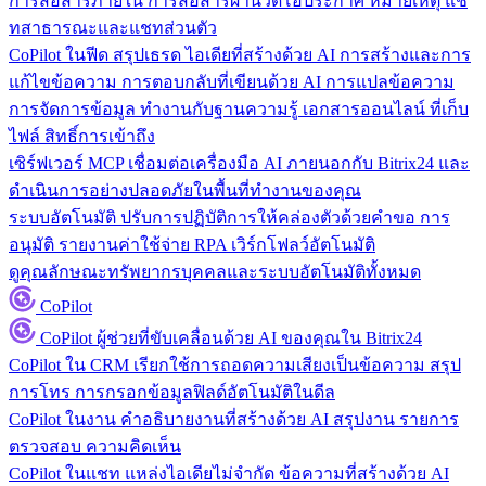
การสื่อสารภายใน
การสื่อสารผ่านวิดีโอประกาศ หมายเหตุ แช
ทสาธารณะและแชทส่วนตัว
CoPilot ในฟีด
สรุปเธรด ไอเดียที่สร้างด้วย AI การสร้างและการ
แก้ไขข้อความ การตอบกลับที่เขียนด้วย AI การแปลข้อความ
การจัดการข้อมูล
ทำงานกับฐานความรู้ เอกสารออนไลน์ ที่เก็บ
ไฟล์ สิทธิ์การเข้าถึง
เซิร์ฟเวอร์ MCP
เชื่อมต่อเครื่องมือ AI ภายนอกกับ Bitrix24 และ
ดำเนินการอย่างปลอดภัยในพื้นที่ทำงานของคุณ
ระบบอัตโนมัติ
ปรับการปฏิบัติการให้คล่องตัวด้วยคำขอ การ
อนุมัติ รายงานค่าใช้จ่าย RPA เวิร์กโฟลว์อัตโนมัติ
ดูคุณลักษณะทรัพยากรบุคคลและระบบอัตโนมัติทั้งหมด
CoPilot
CoPilot
ผู้ช่วยที่ขับเคลื่อนด้วย AI ของคุณใน Bitrix24
CoPilot ใน CRM
เรียกใช้การถอดความเสียงเป็นข้อความ สรุป
การโทร การกรอกข้อมูลฟิลด์อัตโนมัติในดีล
CoPilot ในงาน
คำอธิบายงานที่สร้างด้วย AI สรุปงาน รายการ
ตรวจสอบ ความคิดเห็น
CoPilot ในแชท
แหล่งไอเดียไม่จำกัด ข้อความที่สร้างด้วย AI