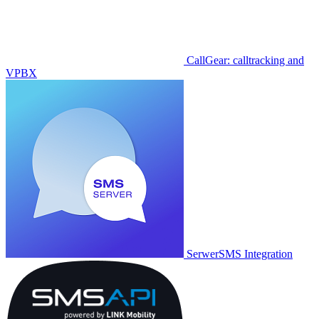
CallGear: calltracking and
VPBX
SerwerSMS Integration