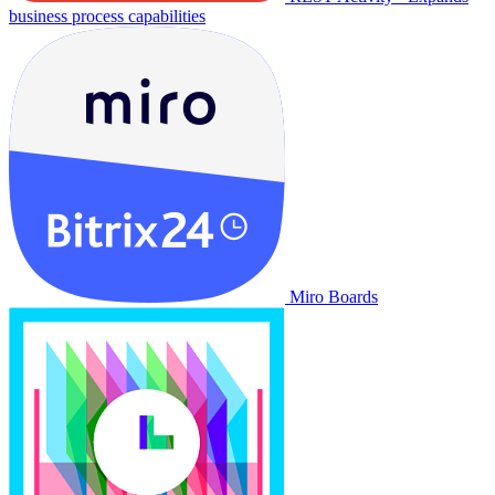
business process capabilities
Miro Boards