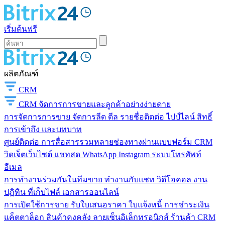
เริ่มต้นฟรี
ผลิตภัณฑ์
CRM
CRM
จัดการการขายและลูกค้าอย่างง่ายดาย
การจัดการการขาย
จัดการลีด ดีล รายชื่อติดต่อ ไปป์ไลน์ สิทธิ์
การเข้าถึง และบทบาท
ศูนย์ติดต่อ
การสื่อสารรวมหลายช่องทางผ่านแบบฟอร์ม CRM
วิดเจ็ตเว็บไซต์ แชทสด WhatsApp Instagram ระบบโทรศัพท์
อีเมล
การทำงานร่วมกันในทีมขาย
ทำงานกับแชท วิดีโอคอล งาน
ปฏิทิน ที่เก็บไฟล์ เอกสารออนไลน์
การเปิดใช้การขาย
รับใบเสนอราคา ใบแจ้งหนี้ การชำระเงิน
แค็ตตาล็อก สินค้าคงคลัง ลายเซ็นอิเล็กทรอนิกส์ ร้านค้า CRM