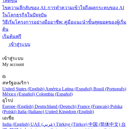
ให้ดีขึ้น
ไขความลึกลับของ AI: การทำความเข้าใจถึงผลกระทบของ AI
ในโลกธุรกิจในปัจจุบัน
วิธีเริ่มโครงการอย่างมืออาชีพ: คู่มือแนะนำขั้นสุดยอดของผู้เริ่ม
ต้น
เริ่มต้นฟรี
เข้าสู่ระบบ
เข้าสู่ระบบ
My account
th
สหรัฐอเมริกา
United States (English)
América Latina (Español)
Brasil (Português)
México (Español)
Colombia (Español)
ยุโรป
Europe (English)
Deutschland (Deutsch)
France (Français)
Polska
(Polski)
Italia (Italiano)
United Kingdom (English)
เอเชีย
India (English)
UAE (عربي)
Türkiye (Türkçe)
中国 (简体中文)
台