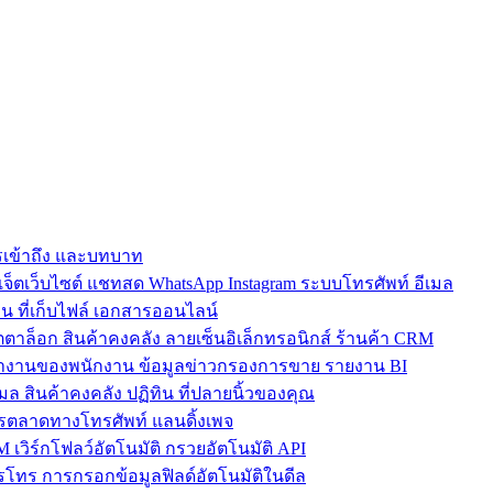
การเข้าถึง และบทบาท
ตเว็บไซต์ แชทสด WhatsApp Instagram ระบบโทรศัพท์ อีเมล
น ที่เก็บไฟล์ เอกสารออนไลน์
ตาล็อก สินค้าคงคลัง ลายเซ็นอิเล็กทรอนิกส์ ร้านค้า CRM
ำงานของพนักงาน ข้อมูลข่าวกรองการขาย รายงาน BI
เมล สินค้าคงคลัง ปฏิทิน ที่ปลายนิ้วของคุณ
ตลาดทางโทรศัพท์ แลนดิ้งเพจ
 เวิร์กโฟลว์อัตโนมัติ กรวยอัตโนมัติ API
โทร การกรอกข้อมูลฟิลด์อัตโนมัติในดีล