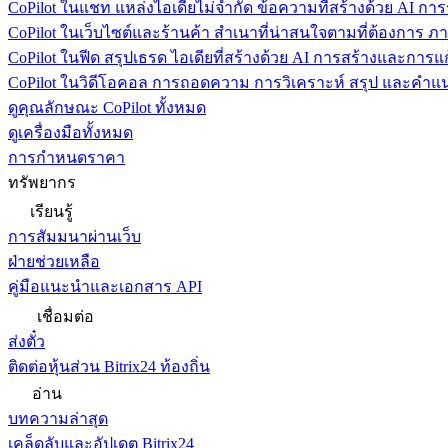
CoPilot ในแชท
แหล่งไอเดียไม่จำกัด ข้อความที่สร้างด้วย AI ก
CoPilot ในเว็บไซต์และร้านค้า
สำเนาที่น่าสนใจตามที่ต้องการ ภ
CoPilot ในฟีด
สรุปเธรด ไอเดียที่สร้างด้วย AI การสร้างและการ
CoPilot ในวิดีโอคอล
การถอดความ การวิเคราะห์ สรุป และคำแนะ
ดูคุณลักษณะ CoPilot ทั้งหมด
ดูเครื่องมือทั้งหมด
การกำหนดราคา
ทรัพยากร
เรียนรู้
การสัมมนาผ่านเว็บ
ฝ่ายช่วยเหลือ
คู่มือแนะนำและเอกสาร API
เชื่อมต่อ
ส่งตั๋ว
ติดต่อหุ้นส่วน Bitrix24 ท้องถิ่น
อ่าน
บทความล่าสุด
เคล็ดลับและอัปเดต Bitrix24