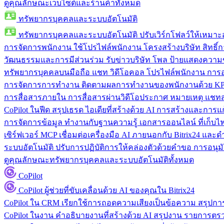
ดูคุณลักษณะเว็บไซต์และร้านค้าทั้งหมด
ทรัพยากรบุคคลและระบบอัตโนมัติ
ทรัพยากรบุคคลและระบบอัตโนมัติ
ปรับเวิร์กโฟลว์ให้เหมา
การจัดการพนักงาน
ใช้โปรไฟล์พนักงาน โครงสร้างบริษัท สิทธิ์กา
วัฒนธรรมและการมีส่วนร่วม
รับข่าวบริษัท โพล ป้ายแสดงความ
ทรัพยากรบุคคลบนมือถือ
แชท วิดีโอคอล โปรไฟล์พนักงาน การอน
การจัดการการทำงาน
ติดตามผลการทำงานของพนักงานด้วย KPI
การสื่อสารภายใน
การสื่อสารผ่านวิดีโอประกาศ หมายเหตุ แ
CoPilot ในฟีด
สรุปเธรด ไอเดียที่สร้างด้วย AI การสร้างและการ
การจัดการข้อมูล
ทำงานกับฐานความรู้ เอกสารออนไลน์ ที่เก็บไฟล์
เซิร์ฟเวอร์ MCP
เชื่อมต่อเครื่องมือ AI ภายนอกกับ Bitrix24 แล
ระบบอัตโนมัติ
ปรับการปฏิบัติการให้คล่องตัวด้วยคำขอ การอนุมัต
ดูคุณลักษณะทรัพยากรบุคคลและระบบอัตโนมัติทั้งหมด
CoPilot
CoPilot
ผู้ช่วยที่ขับเคลื่อนด้วย AI ของคุณใน Bitrix24
CoPilot ใน CRM
เรียกใช้การถอดความเสียงเป็นข้อความ สรุปการ
CoPilot ในงาน
คำอธิบายงานที่สร้างด้วย AI สรุปงาน รายการต