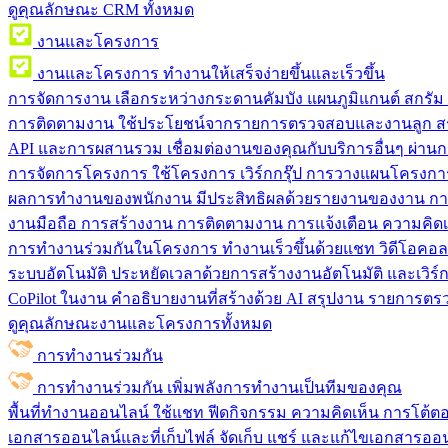
ดูคุณลักษณะ CRM ทั้งหมด
งานและโครงการ
งานและโครงการ
ทำงานให้เสร็จง่ายขึ้นและเร็วขึ้น
การจัดการงาน
เลือกระหว่างกระดานคัมบัง แผนภูมิแกนต์ สกรั
การติดตามงาน
ใช้ประโยชน์จากรายการตรวจสอบและงานลูก สร
API และการผสานรวม
เชื่อมต่องานของคุณกับบริการอื่นๆ ผ่าน
การจัดการโครงการ
ใช้โครงการ เวิร์กกรุ๊ป การวางแผนโครงการ
ผลการทำงานของพนักงาน
มีประสิทธิผลด้วยรายงานของงาน กา
งานมือถือ
การสร้างงาน การติดตามงาน การแจ้งเตือน ความคิดเ
การทำงานร่วมกันในโครงการ
ทํางานเร็วขึ้นด้วยแชท วิดีโอคอ
ระบบอัตโนมัติ
ประหยัดเวลาด้วยการสร้างงานอัตโนมัติ และเวิร์ก
CoPilot ในงาน
คำอธิบายงานที่สร้างด้วย AI สรุปงาน รายการต
ดูคุณลักษณะงานและโครงการทั้งหมด
การทำงานร่วมกัน
การทำงานร่วมกัน
เพิ่มพลังการทำงานเป็นทีมของคุณ
พื้นที่ทำงานออนไลน์
ใช้แชท ฟีดกิจกรรม ความคิดเห็น การโต้ตอบ 
เอกสารออนไลน์และที่เก็บไฟล์
จัดเก็บ แชร์ และแก้ไขเอกสารออน