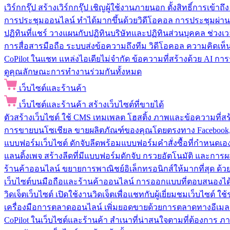
เวิร์กกรุ๊ป
สร้างเวิร์กกรุ๊ป เชิญผู้ใช้งานภายนอก ตั้งสิทธิ์การเ
การประชุมออนไลน์
ทำได้มากขึ้นด้วยวิดีโอคอล การประชุมผ่าน
ปฏิทินที่แชร์
วางแผนกับปฏิทินบริษัทและปฏิทินส่วนบุคคล ช่วงเ
การสื่อสารมือถือ
ระบบส่งข้อความถึงทีม วิดีโอคอล ความคิดเห็น ป
CoPilot ในแชท
แหล่งไอเดียไม่จำกัด ข้อความที่สร้างด้วย AI ก
ดูคุณลักษณะการทำงานร่วมกันทั้งหมด
เว็บไซต์และร้านค้า
เว็บไซต์และร้านค้า
สร้างเว็บไซต์ที่ขายได้
ตัวสร้างเว็บไซต์
ใช้ CMS เทมเพลต โฮสติ้ง ภาพและข้อความที่สร้า
การขายบนโซเชียล
ขายผลิตภัณฑ์ของคุณโดยตรงทาง Facebook, I
แบบฟอร์มเว็บไซต์
ดักจับลีดพร้อมแบบฟอร์มคำสั่งซื้อที่กำหนดเ
แลนดิ้งเพจ
สร้างลีดที่มีแบบฟอร์มดักจับ กรวยอัตโนมัติ และการผ
ร้านค้าออนไลน์
ขยายการพาณิชย์อิเล็กทรอนิกส์ให้มากที่สุด ด
เว็บไซต์บนมือถือและร้านค้าออนไลน์
การออกแบบที่ตอบสนองได้ด
วิดเจ็ตเว็บไซต์
เปิดใช้งานวิดเจ็ตเพื่อแชทกับผู้เยี่ยมชมเว็บไซ
เครื่องมือการตลาดออนไลน์
เพิ่มยอดขายด้วยการตลาดทางอีเมล
CoPilot ในเว็บไซต์และร้านค้า
สำเนาที่น่าสนใจตามที่ต้องการ ภ