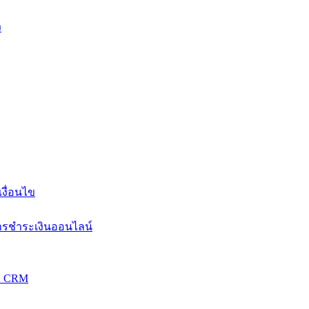
ง
งื่อนไข
การชำระเงินออนไลน์
วม CRM