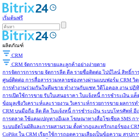
เริ่มต้นฟรี
ผลิตภัณฑ์
CRM
CRM
จัดการการขายและลูกค้าอย่างง่ายดาย
การจัดการการขาย
จัดการลีด ดีล รายชื่อติดต่อ ไปป์ไลน์ สิทธิ์
ศูนย์ติดต่อ
การสื่อสารรวมหลายช่องทางผ่านแบบฟอร์ม CRM วิดเจ็
การทำงานร่วมกันในทีมขาย
ทำงานกับแชท วิดีโอคอล งาน ปฏิทิ
การเปิดใช้การขาย
รับใบเสนอราคา ใบแจ้งหนี้ การชำระเงิน แค็ต
ข้อมูลเชิงวิเคราะห์และรายงาน
วิเคราะห์กรวยการขาย ผลการท
CRM บนมือถือ
ลีด ดีล ใบแจ้งหนี้ การชำระเงิน ระบบโทรศัพท์ อี
การตลาด
ใช้แคมเปญทางอีเมล โฆษณาทางสื่อโซเชียล SMS การ
ระบบอัตโนมัติและการผสานรวม
ตั้งค่ากฎและทริกเกอร์ของ CRM
CoPilot ใน CRM
เรียกใช้การถอดความเสียงเป็นข้อความ สรุปการ