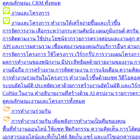
ดูคุณลักษณะ CRM ทั้งหมด
งานและโครงการ
งานและโครงการ
ทำงานให้เสร็จง่ายขึ้นและเร็วขึ้น
การจัดการงาน
เลือกระหว่างกระดานคัมบัง แผนภูมิแกนต์ สกรั
การติดตามงาน
ใช้ประโยชน์จากรายการตรวจสอบและงานลูก สร
API และการผสานรวม
เชื่อมต่องานของคุณกับบริการอื่นๆ ผ่าน
การจัดการโครงการ
ใช้โครงการ เวิร์กกรุ๊ป การวางแผนโครงการ
ผลการทำงานของพนักงาน
มีประสิทธิผลด้วยรายงานของงาน กา
งานมือถือ
การสร้างงาน การติดตามงาน การแจ้งเตือน ความคิดเ
การทำงานร่วมกันในโครงการ
ทํางานเร็วขึ้นด้วยแชท วิดีโอคอ
ระบบอัตโนมัติ
ประหยัดเวลาด้วยการสร้างงานอัตโนมัติ และเวิร์ก
CoPilot ในงาน
คำอธิบายงานที่สร้างด้วย AI สรุปงาน รายการต
ดูคุณลักษณะงานและโครงการทั้งหมด
การทำงานร่วมกัน
การทำงานร่วมกัน
เพิ่มพลังการทำงานเป็นทีมของคุณ
พื้นที่ทำงานออนไลน์
ใช้แชท ฟีดกิจกรรม ความคิดเห็น การโต้ตอบ 
เอกสารออนไลน์และที่เก็บไฟล์
จัดเก็บ แชร์ และแก้ไขเอกสารออน