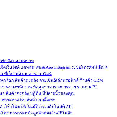
การเข้าถึง และบทบาท
ตเว็บไซต์ แชทสด WhatsApp Instagram ระบบโทรศัพท์ อีเมล
น ที่เก็บไฟล์ เอกสารออนไลน์
ตาล็อก สินค้าคงคลัง ลายเซ็นอิเล็กทรอนิกส์ ร้านค้า CRM
ำงานของพนักงาน ข้อมูลข่าวกรองการขาย รายงาน BI
เมล สินค้าคงคลัง ปฏิทิน ที่ปลายนิ้วของคุณ
ตลาดทางโทรศัพท์ แลนดิ้งเพจ
 เวิร์กโฟลว์อัตโนมัติ กรวยอัตโนมัติ API
โทร การกรอกข้อมูลฟิลด์อัตโนมัติในดีล