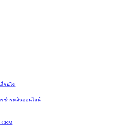
ง
งื่อนไข
การชำระเงินออนไลน์
วม CRM