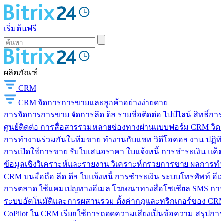
เริ่มต้นฟรี
ผลิตภัณฑ์
CRM
CRM
จัดการการขายและลูกค้าอย่างง่ายดาย
การจัดการการขาย
จัดการลีด ดีล รายชื่อติดต่อ ไปป์ไลน์ สิทธิ์
ศูนย์ติดต่อ
การสื่อสารรวมหลายช่องทางผ่านแบบฟอร์ม CRM วิดเจ็
การทำงานร่วมกันในทีมขาย
ทำงานกับแชท วิดีโอคอล งาน ปฏิทิ
การเปิดใช้การขาย
รับใบเสนอราคา ใบแจ้งหนี้ การชำระเงิน แค็ต
ข้อมูลเชิงวิเคราะห์และรายงาน
วิเคราะห์กรวยการขาย ผลการท
CRM บนมือถือ
ลีด ดีล ใบแจ้งหนี้ การชำระเงิน ระบบโทรศัพท์ อี
การตลาด
ใช้แคมเปญทางอีเมล โฆษณาทางสื่อโซเชียล SMS การ
ระบบอัตโนมัติและการผสานรวม
ตั้งค่ากฎและทริกเกอร์ของ CRM
CoPilot ใน CRM
เรียกใช้การถอดความเสียงเป็นข้อความ สรุปการ