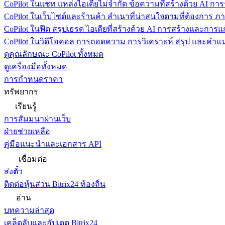
CoPilot ในแชท
แหล่งไอเดียไม่จำกัด ข้อความที่สร้างด้วย AI ก
CoPilot ในเว็บไซต์และร้านค้า
สำเนาที่น่าสนใจตามที่ต้องการ ภ
CoPilot ในฟีด
สรุปเธรด ไอเดียที่สร้างด้วย AI การสร้างและการ
CoPilot ในวิดีโอคอล
การถอดความ การวิเคราะห์ สรุป และคำแนะ
ดูคุณลักษณะ CoPilot ทั้งหมด
ดูเครื่องมือทั้งหมด
การกำหนดราคา
ทรัพยากร
เรียนรู้
การสัมมนาผ่านเว็บ
ฝ่ายช่วยเหลือ
คู่มือแนะนำและเอกสาร API
เชื่อมต่อ
ส่งตั๋ว
ติดต่อหุ้นส่วน Bitrix24 ท้องถิ่น
อ่าน
บทความล่าสุด
เคล็ดลับและอัปเดต Bitrix24