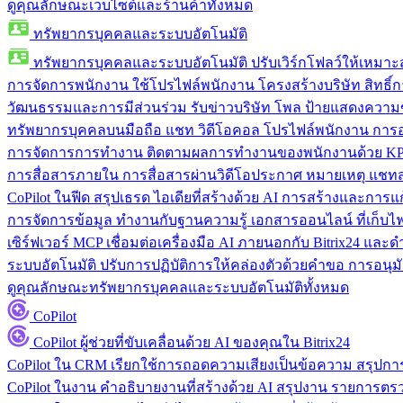
ดูคุณลักษณะเว็บไซต์และร้านค้าทั้งหมด
ทรัพยากรบุคคลและระบบอัตโนมัติ
ทรัพยากรบุคคลและระบบอัตโนมัติ
ปรับเวิร์กโฟลว์ให้เหมา
การจัดการพนักงาน
ใช้โปรไฟล์พนักงาน โครงสร้างบริษัท สิทธิ์กา
วัฒนธรรมและการมีส่วนร่วม
รับข่าวบริษัท โพล ป้ายแสดงความ
ทรัพยากรบุคคลบนมือถือ
แชท วิดีโอคอล โปรไฟล์พนักงาน การอน
การจัดการการทำงาน
ติดตามผลการทำงานของพนักงานด้วย KPI
การสื่อสารภายใน
การสื่อสารผ่านวิดีโอประกาศ หมายเหตุ แ
CoPilot ในฟีด
สรุปเธรด ไอเดียที่สร้างด้วย AI การสร้างและการ
การจัดการข้อมูล
ทำงานกับฐานความรู้ เอกสารออนไลน์ ที่เก็บไฟล์
เซิร์ฟเวอร์ MCP
เชื่อมต่อเครื่องมือ AI ภายนอกกับ Bitrix24 แล
ระบบอัตโนมัติ
ปรับการปฏิบัติการให้คล่องตัวด้วยคำขอ การอนุมัต
ดูคุณลักษณะทรัพยากรบุคคลและระบบอัตโนมัติทั้งหมด
CoPilot
CoPilot
ผู้ช่วยที่ขับเคลื่อนด้วย AI ของคุณใน Bitrix24
CoPilot ใน CRM
เรียกใช้การถอดความเสียงเป็นข้อความ สรุปการ
CoPilot ในงาน
คำอธิบายงานที่สร้างด้วย AI สรุปงาน รายการต