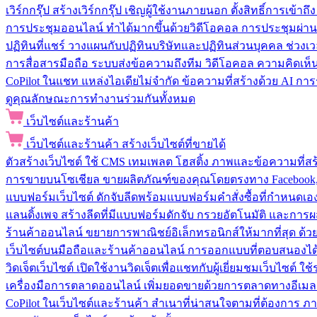
เวิร์กกรุ๊ป
สร้างเวิร์กกรุ๊ป เชิญผู้ใช้งานภายนอก ตั้งสิทธิ์การเ
การประชุมออนไลน์
ทำได้มากขึ้นด้วยวิดีโอคอล การประชุมผ่าน
ปฏิทินที่แชร์
วางแผนกับปฏิทินบริษัทและปฏิทินส่วนบุคคล ช่วงเ
การสื่อสารมือถือ
ระบบส่งข้อความถึงทีม วิดีโอคอล ความคิดเห็น ป
CoPilot ในแชท
แหล่งไอเดียไม่จำกัด ข้อความที่สร้างด้วย AI ก
ดูคุณลักษณะการทำงานร่วมกันทั้งหมด
เว็บไซต์และร้านค้า
เว็บไซต์และร้านค้า
สร้างเว็บไซต์ที่ขายได้
ตัวสร้างเว็บไซต์
ใช้ CMS เทมเพลต โฮสติ้ง ภาพและข้อความที่สร้า
การขายบนโซเชียล
ขายผลิตภัณฑ์ของคุณโดยตรงทาง Facebook, I
แบบฟอร์มเว็บไซต์
ดักจับลีดพร้อมแบบฟอร์มคำสั่งซื้อที่กำหนดเ
แลนดิ้งเพจ
สร้างลีดที่มีแบบฟอร์มดักจับ กรวยอัตโนมัติ และการผ
ร้านค้าออนไลน์
ขยายการพาณิชย์อิเล็กทรอนิกส์ให้มากที่สุด ด
เว็บไซต์บนมือถือและร้านค้าออนไลน์
การออกแบบที่ตอบสนองได้ด
วิดเจ็ตเว็บไซต์
เปิดใช้งานวิดเจ็ตเพื่อแชทกับผู้เยี่ยมชมเว็บไซ
เครื่องมือการตลาดออนไลน์
เพิ่มยอดขายด้วยการตลาดทางอีเมล
CoPilot ในเว็บไซต์และร้านค้า
สำเนาที่น่าสนใจตามที่ต้องการ ภ