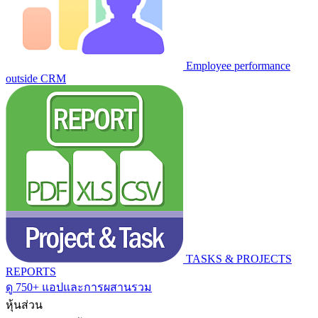
Employee performance
outside CRM
TASKS & PROJECTS
REPORTS
ดู 750+ แอปและการผสานรวม
หุ้นส่วน