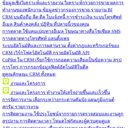
ข้อมูลเชิงวิเคราะห์และรายงาน
วิเคราะห์กรวยการขาย ผลการ
ทำงานของพนักงาน ข้อมูลข่าวกรองการขาย รายงาน BI
CRM บนมือถือ
ลีด ดีล ใบแจ้งหนี้ การชำระเงิน ระบบโทรศัพท์
อีเมล สินค้าคงคลัง ปฏิทิน ที่ปลายนิ้วของคุณ
การตลาด
ใช้แคมเปญทางอีเมล โฆษณาทางสื่อโซเชียล SMS
การตลาดทางโทรศัพท์ แลนดิ้งเพจ
ระบบอัตโนมัติและการผสานรวม
ตั้งค่ากฎและทริกเกอร์ของ
CRM เวิร์กโฟลว์อัตโนมัติ กรวยอัตโนมัติ API
CoPilot ใน CRM
เรียกใช้การถอดความเสียงเป็นข้อความ สรุป
การโทร การกรอกข้อมูลฟิลด์อัตโนมัติในดีล
ดูคุณลักษณะ CRM ทั้งหมด
งานและโครงการ
งานและโครงการ
ทำงานให้เสร็จง่ายขึ้นและเร็วขึ้น
การจัดการงาน
เลือกระหว่างกระดานคัมบัง แผนภูมิแกนต์
สกรัม รายการงาน
การติดตามงาน
ใช้ประโยชน์จากรายการตรวจสอบและงานลูก
สรุปงาน การติดตามเวลา โหมดโฟกัสและผู้ควบคุมดูแล