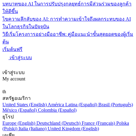
บทบาทของ AI ในการปรับปรุงกลยุทธ์การมีส่วนร่วมของลูกค้า
ให้ดีขึ้น
ไขความลึกลับของ AI: การทำความเข้าใจถึงผลกระทบของ AI
ในโลกธุรกิจในปัจจุบัน
วิธีเริ่มโครงการอย่างมืออาชีพ: คู่มือแนะนำขั้นสุดยอดของผู้เริ่ม
ต้น
เริ่มต้นฟรี
เข้าสู่ระบบ
เข้าสู่ระบบ
My account
th
สหรัฐอเมริกา
United States (English)
América Latina (Español)
Brasil (Português)
México (Español)
Colombia (Español)
ยุโรป
Europe (English)
Deutschland (Deutsch)
France (Français)
Polska
(Polski)
Italia (Italiano)
United Kingdom (English)
เอเชีย