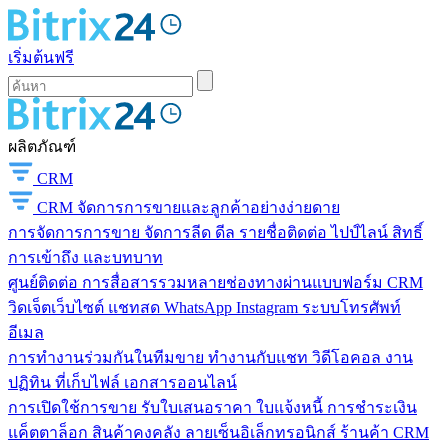
เริ่มต้นฟรี
ผลิตภัณฑ์
CRM
CRM
จัดการการขายและลูกค้าอย่างง่ายดาย
การจัดการการขาย
จัดการลีด ดีล รายชื่อติดต่อ ไปป์ไลน์ สิทธิ์
การเข้าถึง และบทบาท
ศูนย์ติดต่อ
การสื่อสารรวมหลายช่องทางผ่านแบบฟอร์ม CRM
วิดเจ็ตเว็บไซต์ แชทสด WhatsApp Instagram ระบบโทรศัพท์
อีเมล
การทำงานร่วมกันในทีมขาย
ทำงานกับแชท วิดีโอคอล งาน
ปฏิทิน ที่เก็บไฟล์ เอกสารออนไลน์
การเปิดใช้การขาย
รับใบเสนอราคา ใบแจ้งหนี้ การชำระเงิน
แค็ตตาล็อก สินค้าคงคลัง ลายเซ็นอิเล็กทรอนิกส์ ร้านค้า CRM