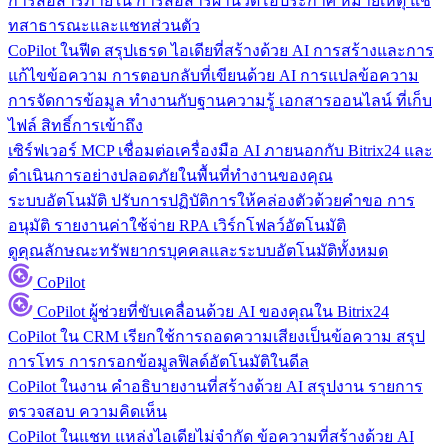
การสื่อสารภายใน
การสื่อสารผ่านวิดีโอประกาศ หมายเหตุ แช
ทสาธารณะและแชทส่วนตัว
CoPilot ในฟีด
สรุปเธรด ไอเดียที่สร้างด้วย AI การสร้างและการ
แก้ไขข้อความ การตอบกลับที่เขียนด้วย AI การแปลข้อความ
การจัดการข้อมูล
ทำงานกับฐานความรู้ เอกสารออนไลน์ ที่เก็บ
ไฟล์ สิทธิ์การเข้าถึง
เซิร์ฟเวอร์ MCP
เชื่อมต่อเครื่องมือ AI ภายนอกกับ Bitrix24 และ
ดำเนินการอย่างปลอดภัยในพื้นที่ทำงานของคุณ
ระบบอัตโนมัติ
ปรับการปฏิบัติการให้คล่องตัวด้วยคำขอ การ
อนุมัติ รายงานค่าใช้จ่าย RPA เวิร์กโฟลว์อัตโนมัติ
ดูคุณลักษณะทรัพยากรบุคคลและระบบอัตโนมัติทั้งหมด
CoPilot
CoPilot
ผู้ช่วยที่ขับเคลื่อนด้วย AI ของคุณใน Bitrix24
CoPilot ใน CRM
เรียกใช้การถอดความเสียงเป็นข้อความ สรุป
การโทร การกรอกข้อมูลฟิลด์อัตโนมัติในดีล
CoPilot ในงาน
คำอธิบายงานที่สร้างด้วย AI สรุปงาน รายการ
ตรวจสอบ ความคิดเห็น
CoPilot ในแชท
แหล่งไอเดียไม่จำกัด ข้อความที่สร้างด้วย AI