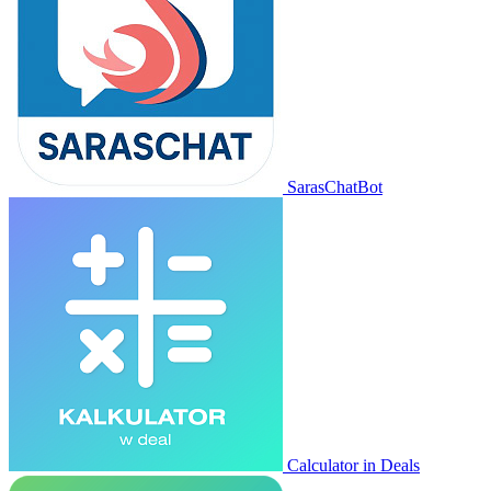
SarasChatBot
Calculator in Deals