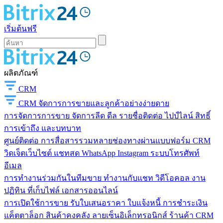
เริ่มต้นฟรี
ผลิตภัณฑ์
CRM
CRM
จัดการการขายและลูกค้าอย่างง่ายดาย
การจัดการการขาย
จัดการลีด ดีล รายชื่อติดต่อ ไปป์ไลน์ สิทธิ์
การเข้าถึง และบทบาท
ศูนย์ติดต่อ
การสื่อสารรวมหลายช่องทางผ่านแบบฟอร์ม CRM
วิดเจ็ตเว็บไซต์ แชทสด WhatsApp Instagram ระบบโทรศัพท์
อีเมล
การทำงานร่วมกันในทีมขาย
ทำงานกับแชท วิดีโอคอล งาน
ปฏิทิน ที่เก็บไฟล์ เอกสารออนไลน์
การเปิดใช้การขาย
รับใบเสนอราคา ใบแจ้งหนี้ การชำระเงิน
แค็ตตาล็อก สินค้าคงคลัง ลายเซ็นอิเล็กทรอนิกส์ ร้านค้า CRM