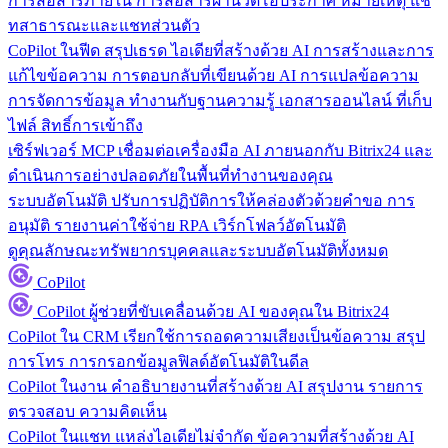
การสื่อสารภายใน
การสื่อสารผ่านวิดีโอประกาศ หมายเหตุ แช
ทสาธารณะและแชทส่วนตัว
CoPilot ในฟีด
สรุปเธรด ไอเดียที่สร้างด้วย AI การสร้างและการ
แก้ไขข้อความ การตอบกลับที่เขียนด้วย AI การแปลข้อความ
การจัดการข้อมูล
ทำงานกับฐานความรู้ เอกสารออนไลน์ ที่เก็บ
ไฟล์ สิทธิ์การเข้าถึง
เซิร์ฟเวอร์ MCP
เชื่อมต่อเครื่องมือ AI ภายนอกกับ Bitrix24 และ
ดำเนินการอย่างปลอดภัยในพื้นที่ทำงานของคุณ
ระบบอัตโนมัติ
ปรับการปฏิบัติการให้คล่องตัวด้วยคำขอ การ
อนุมัติ รายงานค่าใช้จ่าย RPA เวิร์กโฟลว์อัตโนมัติ
ดูคุณลักษณะทรัพยากรบุคคลและระบบอัตโนมัติทั้งหมด
CoPilot
CoPilot
ผู้ช่วยที่ขับเคลื่อนด้วย AI ของคุณใน Bitrix24
CoPilot ใน CRM
เรียกใช้การถอดความเสียงเป็นข้อความ สรุป
การโทร การกรอกข้อมูลฟิลด์อัตโนมัติในดีล
CoPilot ในงาน
คำอธิบายงานที่สร้างด้วย AI สรุปงาน รายการ
ตรวจสอบ ความคิดเห็น
CoPilot ในแชท
แหล่งไอเดียไม่จำกัด ข้อความที่สร้างด้วย AI