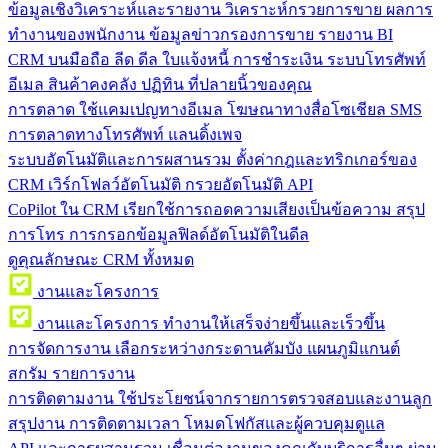
ข้อมูลเชิงวิเคราะห์และรายงาน
วิเคราะห์กรวยการขาย ผลการ
ทำงานของพนักงาน ข้อมูลข่าวกรองการขาย รายงาน BI
CRM บนมือถือ
ลีด ดีล ใบแจ้งหนี้ การชำระเงิน ระบบโทรศัพท์
อีเมล สินค้าคงคลัง ปฏิทิน ที่ปลายนิ้วของคุณ
การตลาด
ใช้แคมเปญทางอีเมล โฆษณาทางสื่อโซเชียล SMS
การตลาดทางโทรศัพท์ แลนดิ้งเพจ
ระบบอัตโนมัติและการผสานรวม
ตั้งค่ากฎและทริกเกอร์ของ
CRM เวิร์กโฟลว์อัตโนมัติ กรวยอัตโนมัติ API
CoPilot ใน CRM
เรียกใช้การถอดความเสียงเป็นข้อความ สรุป
การโทร การกรอกข้อมูลฟิลด์อัตโนมัติในดีล
ดูคุณลักษณะ CRM ทั้งหมด
งานและโครงการ
งานและโครงการ
ทำงานให้เสร็จง่ายขึ้นและเร็วขึ้น
การจัดการงาน
เลือกระหว่างกระดานคัมบัง แผนภูมิแกนต์
สกรัม รายการงาน
การติดตามงาน
ใช้ประโยชน์จากรายการตรวจสอบและงานลูก
สรุปงาน การติดตามเวลา โหมดโฟกัสและผู้ควบคุมดูแล