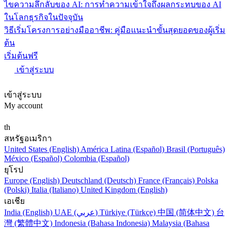
ไขความลึกลับของ AI: การทำความเข้าใจถึงผลกระทบของ AI
ในโลกธุรกิจในปัจจุบัน
วิธีเริ่มโครงการอย่างมืออาชีพ: คู่มือแนะนำขั้นสุดยอดของผู้เริ่ม
ต้น
เริ่มต้นฟรี
เข้าสู่ระบบ
เข้าสู่ระบบ
My account
th
สหรัฐอเมริกา
United States (English)
América Latina (Español)
Brasil (Português)
México (Español)
Colombia (Español)
ยุโรป
Europe (English)
Deutschland (Deutsch)
France (Français)
Polska
(Polski)
Italia (Italiano)
United Kingdom (English)
เอเชีย
India (English)
UAE (عربي)
Türkiye (Türkçe)
中国 (简体中文)
台
灣 (繁體中文)
Indonesia (Bahasa Indonesia)
Malaysia (Bahasa