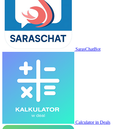
SarasChatBot
Calculator in Deals