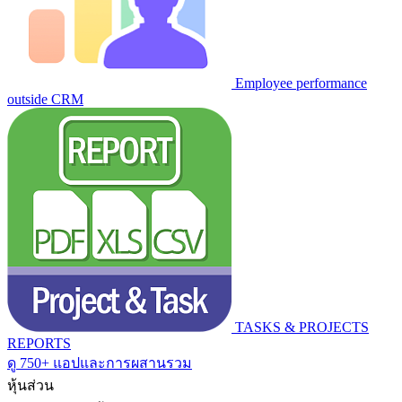
Employee performance
outside CRM
TASKS & PROJECTS
REPORTS
ดู 750+ แอปและการผสานรวม
หุ้นส่วน