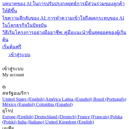
บทบาทของ AI ในการปรับปรุงกลยุทธ์การมีส่วนร่วมของลูกค้า
ให้ดีขึ้น
ไขความลึกลับของ AI: การทำความเข้าใจถึงผลกระทบของ AI
ในโลกธุรกิจในปัจจุบัน
วิธีเริ่มโครงการอย่างมืออาชีพ: คู่มือแนะนำขั้นสุดยอดของผู้เริ่ม
ต้น
เริ่มต้นฟรี
เข้าสู่ระบบ
เข้าสู่ระบบ
My account
th
สหรัฐอเมริกา
United States (English)
América Latina (Español)
Brasil (Português)
México (Español)
Colombia (Español)
ยุโรป
Europe (English)
Deutschland (Deutsch)
France (Français)
Polska
(Polski)
Italia (Italiano)
United Kingdom (English)
เอเชีย