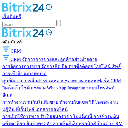
เริ่มต้นฟรี
ผลิตภัณฑ์
CRM
CRM
จัดการการขายและลูกค้าอย่างง่ายดาย
การจัดการการขาย
จัดการลีด ดีล รายชื่อติดต่อ ไปป์ไลน์ สิทธิ์
การเข้าถึง และบทบาท
ศูนย์ติดต่อ
การสื่อสารรวมหลายช่องทางผ่านแบบฟอร์ม CRM
วิดเจ็ตเว็บไซต์ แชทสด WhatsApp Instagram ระบบโทรศัพท์
อีเมล
การทำงานร่วมกันในทีมขาย
ทำงานกับแชท วิดีโอคอล งาน
ปฏิทิน ที่เก็บไฟล์ เอกสารออนไลน์
การเปิดใช้การขาย
รับใบเสนอราคา ใบแจ้งหนี้ การชำระเงิน
แค็ตตาล็อก สินค้าคงคลัง ลายเซ็นอิเล็กทรอนิกส์ ร้านค้า CRM