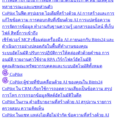
การสื่อสารภายใน
การสื่อสารผ่านวิดีโอประกาศ หมายเหตุ แช
ทสาธารณะและแชทส่วนตัว
CoPilot ในฟีด
สรุปเธรด ไอเดียที่สร้างด้วย AI การสร้างและการ
แก้ไขข้อความ การตอบกลับที่เขียนด้วย AI การแปลข้อความ
การจัดการข้อมูล
ทำงานกับฐานความรู้ เอกสารออนไลน์ ที่เก็บ
ไฟล์ สิทธิ์การเข้าถึง
เซิร์ฟเวอร์ MCP
เชื่อมต่อเครื่องมือ AI ภายนอกกับ Bitrix24 และ
ดำเนินการอย่างปลอดภัยในพื้นที่ทำงานของคุณ
ระบบอัตโนมัติ
ปรับการปฏิบัติการให้คล่องตัวด้วยคำขอ การ
อนุมัติ รายงานค่าใช้จ่าย RPA เวิร์กโฟลว์อัตโนมัติ
ดูคุณลักษณะทรัพยากรบุคคลและระบบอัตโนมัติทั้งหมด
CoPilot
CoPilot
ผู้ช่วยที่ขับเคลื่อนด้วย AI ของคุณใน Bitrix24
CoPilot ใน CRM
เรียกใช้การถอดความเสียงเป็นข้อความ สรุป
การโทร การกรอกข้อมูลฟิลด์อัตโนมัติในดีล
CoPilot ในงาน
คำอธิบายงานที่สร้างด้วย AI สรุปงาน รายการ
ตรวจสอบ ความคิดเห็น
CoPilot ในแชท
แหล่งไอเดียไม่จำกัด ข้อความที่สร้างด้วย AI