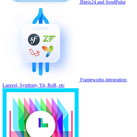
Bitrix24 and SendPulse
Frameworks integration:
Laravel, Symfony, Yii, RoR, etc