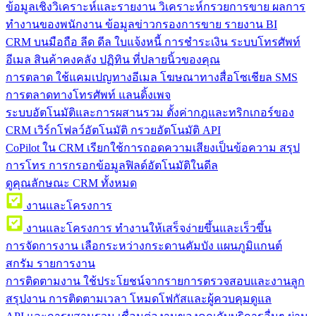
ข้อมูลเชิงวิเคราะห์และรายงาน
วิเคราะห์กรวยการขาย ผลการ
ทำงานของพนักงาน ข้อมูลข่าวกรองการขาย รายงาน BI
CRM บนมือถือ
ลีด ดีล ใบแจ้งหนี้ การชำระเงิน ระบบโทรศัพท์
อีเมล สินค้าคงคลัง ปฏิทิน ที่ปลายนิ้วของคุณ
การตลาด
ใช้แคมเปญทางอีเมล โฆษณาทางสื่อโซเชียล SMS
การตลาดทางโทรศัพท์ แลนดิ้งเพจ
ระบบอัตโนมัติและการผสานรวม
ตั้งค่ากฎและทริกเกอร์ของ
CRM เวิร์กโฟลว์อัตโนมัติ กรวยอัตโนมัติ API
CoPilot ใน CRM
เรียกใช้การถอดความเสียงเป็นข้อความ สรุป
การโทร การกรอกข้อมูลฟิลด์อัตโนมัติในดีล
ดูคุณลักษณะ CRM ทั้งหมด
งานและโครงการ
งานและโครงการ
ทำงานให้เสร็จง่ายขึ้นและเร็วขึ้น
การจัดการงาน
เลือกระหว่างกระดานคัมบัง แผนภูมิแกนต์
สกรัม รายการงาน
การติดตามงาน
ใช้ประโยชน์จากรายการตรวจสอบและงานลูก
สรุปงาน การติดตามเวลา โหมดโฟกัสและผู้ควบคุมดูแล