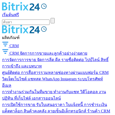
เริ่มต้นฟรี
ผลิตภัณฑ์
CRM
CRM
จัดการการขายและลูกค้าอย่างง่ายดาย
การจัดการการขาย
จัดการลีด ดีล รายชื่อติดต่อ ไปป์ไลน์ สิทธิ์
การเข้าถึง และบทบาท
ศูนย์ติดต่อ
การสื่อสารรวมหลายช่องทางผ่านแบบฟอร์ม CRM
วิดเจ็ตเว็บไซต์ แชทสด WhatsApp Instagram ระบบโทรศัพท์
อีเมล
การทำงานร่วมกันในทีมขาย
ทำงานกับแชท วิดีโอคอล งาน
ปฏิทิน ที่เก็บไฟล์ เอกสารออนไลน์
การเปิดใช้การขาย
รับใบเสนอราคา ใบแจ้งหนี้ การชำระเงิน
แค็ตตาล็อก สินค้าคงคลัง ลายเซ็นอิเล็กทรอนิกส์ ร้านค้า CRM