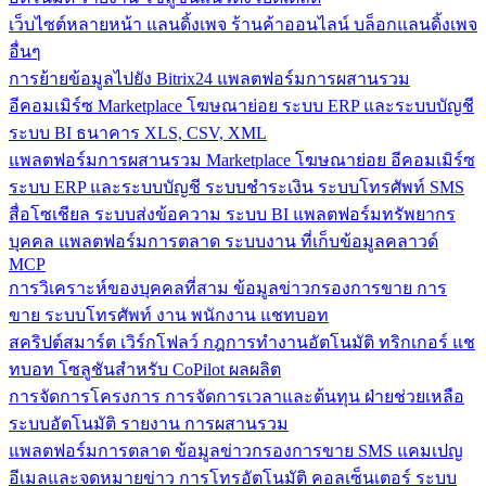
เว็บไซต์หลายหน้า
แลนดิ้งเพจ
ร้านค้าออนไลน์
บล็อกแลนดิ้งเพจ
อื่นๆ
การย้ายข้อมูลไปยัง Bitrix24
แพลตฟอร์มการผสานรวม
อีคอมเมิร์ซ
Marketplace
โฆษณาย่อย
ระบบ ERP และระบบบัญชี
ระบบ BI
ธนาคาร
XLS, CSV, XML
แพลตฟอร์มการผสานรวม
Marketplace
โฆษณาย่อย
อีคอมเมิร์ซ
ระบบ ERP และระบบบัญชี
ระบบชำระเงิน
ระบบโทรศัพท์
SMS
สื่อโซเชียล
ระบบส่งข้อความ
ระบบ BI
แพลตฟอร์มทรัพยากร
บุคคล
แพลตฟอร์มการตลาด
ระบบงาน
ที่เก็บข้อมูลคลาวด์
MCP
การวิเคราะห์ของบุคคลที่สาม
ข้อมูลข่าวกรองการขาย
การ
ขาย
ระบบโทรศัพท์
งาน
พนักงาน
แชทบอท
สคริปต์สมาร์ต
เวิร์กโฟลว์
กฎการทำงานอัตโนมัติ
ทริกเกอร์
แช
ทบอท
โซลูชันสำหรับ CoPilot
ผลผลิต
การจัดการโครงการ
การจัดการเวลาและต้นทุน
ฝ่ายช่วยเหลือ
ระบบอัตโนมัติ
รายงาน
การผสานรวม
แพลตฟอร์มการตลาด
ข้อมูลข่าวกรองการขาย
SMS
แคมเปญ
อีเมลและจดหมายข่าว
การโทรอัตโนมัติ
คอลเซ็นเตอร์
ระบบ