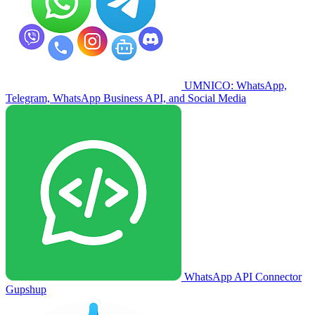
UMNICO: WhatsApp,
Telegram, WhatsApp Business API, and Social Media
WhatsApp API Connector
Gupshup