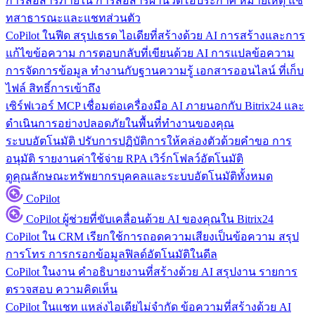
การสื่อสารภายใน
การสื่อสารผ่านวิดีโอประกาศ หมายเหตุ แช
ทสาธารณะและแชทส่วนตัว
CoPilot ในฟีด
สรุปเธรด ไอเดียที่สร้างด้วย AI การสร้างและการ
แก้ไขข้อความ การตอบกลับที่เขียนด้วย AI การแปลข้อความ
การจัดการข้อมูล
ทำงานกับฐานความรู้ เอกสารออนไลน์ ที่เก็บ
ไฟล์ สิทธิ์การเข้าถึง
เซิร์ฟเวอร์ MCP
เชื่อมต่อเครื่องมือ AI ภายนอกกับ Bitrix24 และ
ดำเนินการอย่างปลอดภัยในพื้นที่ทำงานของคุณ
ระบบอัตโนมัติ
ปรับการปฏิบัติการให้คล่องตัวด้วยคำขอ การ
อนุมัติ รายงานค่าใช้จ่าย RPA เวิร์กโฟลว์อัตโนมัติ
ดูคุณลักษณะทรัพยากรบุคคลและระบบอัตโนมัติทั้งหมด
CoPilot
CoPilot
ผู้ช่วยที่ขับเคลื่อนด้วย AI ของคุณใน Bitrix24
CoPilot ใน CRM
เรียกใช้การถอดความเสียงเป็นข้อความ สรุป
การโทร การกรอกข้อมูลฟิลด์อัตโนมัติในดีล
CoPilot ในงาน
คำอธิบายงานที่สร้างด้วย AI สรุปงาน รายการ
ตรวจสอบ ความคิดเห็น
CoPilot ในแชท
แหล่งไอเดียไม่จำกัด ข้อความที่สร้างด้วย AI