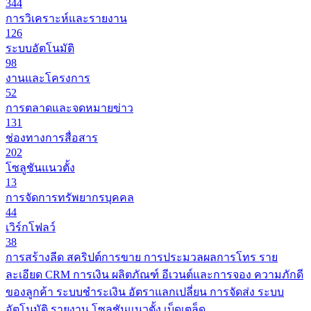
344
การวิเคราะห์และรายงาน
126
ระบบอัตโนมัติ
98
งานและโครงการ
52
การตลาดและจดหมายข่าว
131
ช่องทางการสื่อสาร
202
โซลูชันแนวตั้ง
13
การจัดการทรัพยากรบุคคล
44
เวิร์กโฟลว์
38
การสร้างลีด
สคริปต์การขาย
การประมวลผลการโทร
ราย
ละเอียด CRM
การเงิน
ผลิตภัณฑ์
อีเวนต์และการจอง
ความภักดี
ของลูกค้า
ระบบชำระเงิน
อัตราแลกเปลี่ยน
การจัดส่ง
ระบบ
อัตโนมัติ
รายงาน
โซลูชันแนวตั้ง
เบ็ดเตล็ด