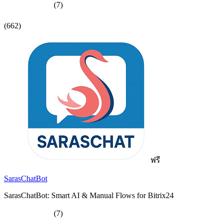
(7)
(662)
ฟรี
SarasChatBot
SarasChatBot: Smart AI & Manual Flows for Bitrix24
(7)