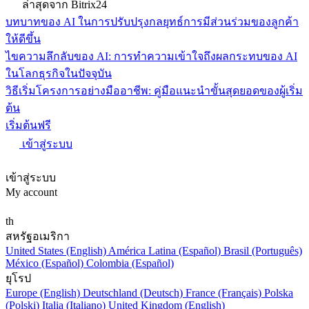
ล่าสุดจาก Bitrix24
บทบาทของ AI ในการปรับปรุงกลยุทธ์การมีส่วนร่วมของลูกค้า
ให้ดีขึ้น
ไขความลึกลับของ AI: การทำความเข้าใจถึงผลกระทบของ AI
ในโลกธุรกิจในปัจจุบัน
วิธีเริ่มโครงการอย่างมืออาชีพ: คู่มือแนะนำขั้นสุดยอดของผู้เริ่ม
ต้น
เริ่มต้นฟรี
เข้าสู่ระบบ
เข้าสู่ระบบ
My account
th
สหรัฐอเมริกา
United States (English)
América Latina (Español)
Brasil (Português)
México (Español)
Colombia (Español)
ยุโรป
Europe (English)
Deutschland (Deutsch)
France (Français)
Polska
(Polski)
Italia (Italiano)
United Kingdom (English)