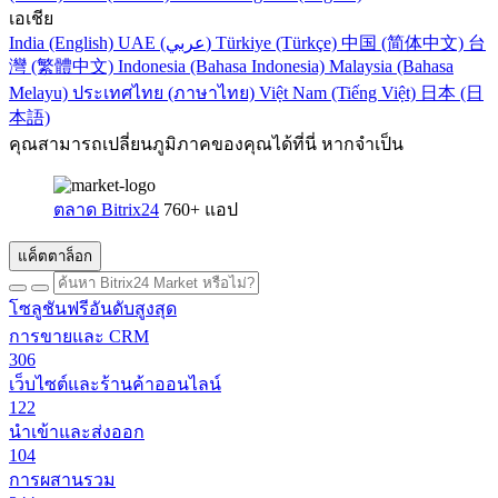
เอเชีย
India (English)
UAE (عربي)
Türkiye (Türkçe)
中国 (简体中文)
台
灣 (繁體中文)
Indonesia (Bahasa Indonesia)
Malaysia (Bahasa
Melayu)
ประเทศไทย (ภาษาไทย)
Việt Nam (Tiếng Việt)
日本 (日
本語)
คุณสามารถเปลี่ยนภูมิภาคของคุณได้ที่นี่ หากจำเป็น
ตลาด Bitrix24
760+ แอป
แค็ตตาล็อก
โซลูชันฟรีอันดับสูงสุด
การขายและ CRM
306
เว็บไซต์และร้านค้าออนไลน์
122
นำเข้าและส่งออก
104
การผสานรวม