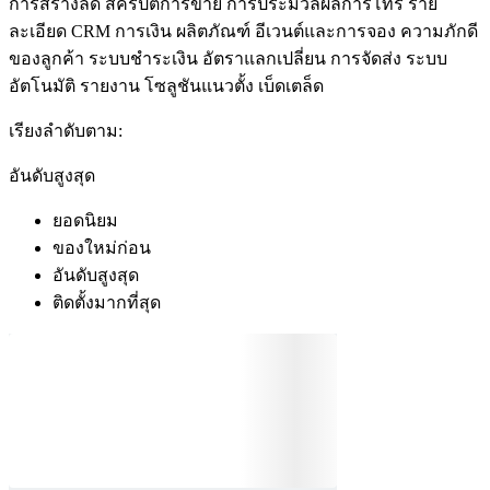
การสร้างลีด
สคริปต์การขาย
การประมวลผลการโทร
ราย
ละเอียด CRM
การเงิน
ผลิตภัณฑ์
อีเวนต์และการจอง
ความภักดี
ของลูกค้า
ระบบชำระเงิน
อัตราแลกเปลี่ยน
การจัดส่ง
ระบบ
อัตโนมัติ
รายงาน
โซลูชันแนวตั้ง
เบ็ดเตล็ด
เรียงลำดับตาม:
อันดับสูงสุด
ยอดนิยม
ของใหม่ก่อน
อันดับสูงสุด
ติดตั้งมากที่สุด