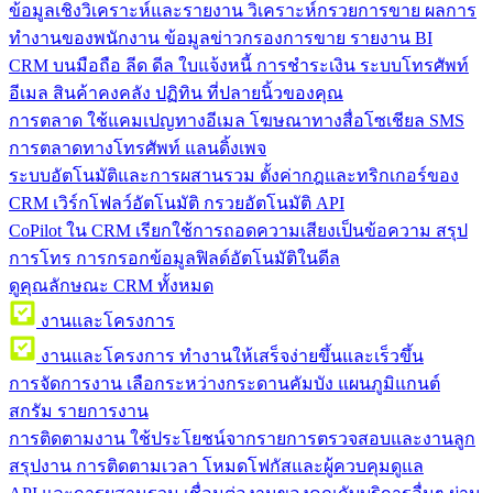
ข้อมูลเชิงวิเคราะห์และรายงาน
วิเคราะห์กรวยการขาย ผลการ
ทำงานของพนักงาน ข้อมูลข่าวกรองการขาย รายงาน BI
CRM บนมือถือ
ลีด ดีล ใบแจ้งหนี้ การชำระเงิน ระบบโทรศัพท์
อีเมล สินค้าคงคลัง ปฏิทิน ที่ปลายนิ้วของคุณ
การตลาด
ใช้แคมเปญทางอีเมล โฆษณาทางสื่อโซเชียล SMS
การตลาดทางโทรศัพท์ แลนดิ้งเพจ
ระบบอัตโนมัติและการผสานรวม
ตั้งค่ากฎและทริกเกอร์ของ
CRM เวิร์กโฟลว์อัตโนมัติ กรวยอัตโนมัติ API
CoPilot ใน CRM
เรียกใช้การถอดความเสียงเป็นข้อความ สรุป
การโทร การกรอกข้อมูลฟิลด์อัตโนมัติในดีล
ดูคุณลักษณะ CRM ทั้งหมด
งานและโครงการ
งานและโครงการ
ทำงานให้เสร็จง่ายขึ้นและเร็วขึ้น
การจัดการงาน
เลือกระหว่างกระดานคัมบัง แผนภูมิแกนต์
สกรัม รายการงาน
การติดตามงาน
ใช้ประโยชน์จากรายการตรวจสอบและงานลูก
สรุปงาน การติดตามเวลา โหมดโฟกัสและผู้ควบคุมดูแล