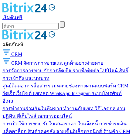
เริ่มต้นฟรี
ผลิตภัณฑ์
CRM
CRM
จัดการการขายและลูกค้าอย่างง่ายดาย
การจัดการการขาย
จัดการลีด ดีล รายชื่อติดต่อ ไปป์ไลน์ สิทธิ์
การเข้าถึง และบทบาท
ศูนย์ติดต่อ
การสื่อสารรวมหลายช่องทางผ่านแบบฟอร์ม CRM
วิดเจ็ตเว็บไซต์ แชทสด WhatsApp Instagram ระบบโทรศัพท์
อีเมล
การทำงานร่วมกันในทีมขาย
ทำงานกับแชท วิดีโอคอล งาน
ปฏิทิน ที่เก็บไฟล์ เอกสารออนไลน์
การเปิดใช้การขาย
รับใบเสนอราคา ใบแจ้งหนี้ การชำระเงิน
แค็ตตาล็อก สินค้าคงคลัง ลายเซ็นอิเล็กทรอนิกส์ ร้านค้า CRM