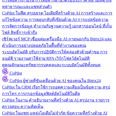
การสื่อสารภายใน
การสื่อสารผ่านวิดีโอประกาศ หมายเหตุ แช
ทสาธารณะและแชทส่วนตัว
CoPilot ในฟีด
สรุปเธรด ไอเดียที่สร้างด้วย AI การสร้างและการ
แก้ไขข้อความ การตอบกลับที่เขียนด้วย AI การแปลข้อความ
การจัดการข้อมูล
ทำงานกับฐานความรู้ เอกสารออนไลน์ ที่เก็บ
ไฟล์ สิทธิ์การเข้าถึง
เซิร์ฟเวอร์ MCP
เชื่อมต่อเครื่องมือ AI ภายนอกกับ Bitrix24 และ
ดำเนินการอย่างปลอดภัยในพื้นที่ทำงานของคุณ
ระบบอัตโนมัติ
ปรับการปฏิบัติการให้คล่องตัวด้วยคำขอ การ
อนุมัติ รายงานค่าใช้จ่าย RPA เวิร์กโฟลว์อัตโนมัติ
ดูคุณลักษณะทรัพยากรบุคคลและระบบอัตโนมัติทั้งหมด
CoPilot
CoPilot
ผู้ช่วยที่ขับเคลื่อนด้วย AI ของคุณใน Bitrix24
CoPilot ใน CRM
เรียกใช้การถอดความเสียงเป็นข้อความ สรุป
การโทร การกรอกข้อมูลฟิลด์อัตโนมัติในดีล
CoPilot ในงาน
คำอธิบายงานที่สร้างด้วย AI สรุปงาน รายการ
ตรวจสอบ ความคิดเห็น
CoPilot ในแชท
แหล่งไอเดียไม่จำกัด ข้อความที่สร้างด้วย AI