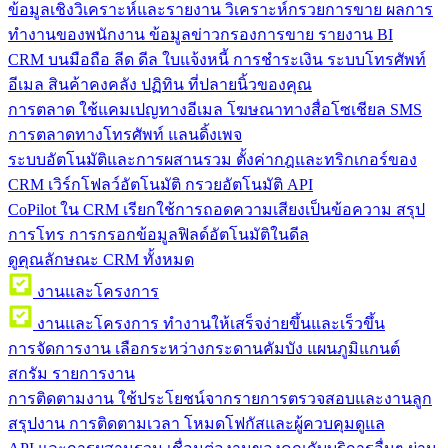
ข้อมูลเชิงวิเคราะห์และรายงาน
วิเคราะห์กรวยการขาย ผลการ
ทำงานของพนักงาน ข้อมูลข่าวกรองการขาย รายงาน BI
CRM บนมือถือ
ลีด ดีล ใบแจ้งหนี้ การชำระเงิน ระบบโทรศัพท์
อีเมล สินค้าคงคลัง ปฏิทิน ที่ปลายนิ้วของคุณ
การตลาด
ใช้แคมเปญทางอีเมล โฆษณาทางสื่อโซเชียล SMS
การตลาดทางโทรศัพท์ แลนดิ้งเพจ
ระบบอัตโนมัติและการผสานรวม
ตั้งค่ากฎและทริกเกอร์ของ
CRM เวิร์กโฟลว์อัตโนมัติ กรวยอัตโนมัติ API
CoPilot ใน CRM
เรียกใช้การถอดความเสียงเป็นข้อความ สรุป
การโทร การกรอกข้อมูลฟิลด์อัตโนมัติในดีล
ดูคุณลักษณะ CRM ทั้งหมด
งานและโครงการ
งานและโครงการ
ทำงานให้เสร็จง่ายขึ้นและเร็วขึ้น
การจัดการงาน
เลือกระหว่างกระดานคัมบัง แผนภูมิแกนต์
สกรัม รายการงาน
การติดตามงาน
ใช้ประโยชน์จากรายการตรวจสอบและงานลูก
สรุปงาน การติดตามเวลา โหมดโฟกัสและผู้ควบคุมดูแล