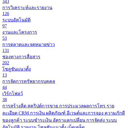
343
การวิเคราะห์และรายงาน
126
ระบบอัตโนมัติ
97
งานและโครงการ
53
การตลาดและจดหมายข่าว
131
ช่องทางการสื่อสาร
202
โซลูชันแนวตั้ง
13
การจัดการทรัพยากรบุคคล
44
เวิร์กโฟลว์
38
การสร้างลีด
สคริปต์การขาย
การประมวลผลการโทร
ราย
ละเอียด CRM
การเงิน
ผลิตภัณฑ์
อีเวนต์และการจอง
ความภักดี
ของลูกค้า
ระบบชำระเงิน
อัตราแลกเปลี่ยน
การจัดส่ง
ระบบ
อัตโนมัติ
รายงาน
โซลูชันแนวตั้ง
เบ็ดเตล็ด