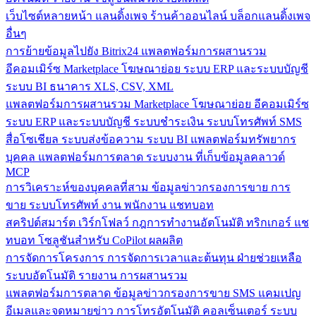
เว็บไซต์หลายหน้า
แลนดิ้งเพจ
ร้านค้าออนไลน์
บล็อกแลนดิ้งเพจ
อื่นๆ
การย้ายข้อมูลไปยัง Bitrix24
แพลตฟอร์มการผสานรวม
อีคอมเมิร์ซ
Marketplace
โฆษณาย่อย
ระบบ ERP และระบบบัญชี
ระบบ BI
ธนาคาร
XLS, CSV, XML
แพลตฟอร์มการผสานรวม
Marketplace
โฆษณาย่อย
อีคอมเมิร์ซ
ระบบ ERP และระบบบัญชี
ระบบชำระเงิน
ระบบโทรศัพท์
SMS
สื่อโซเชียล
ระบบส่งข้อความ
ระบบ BI
แพลตฟอร์มทรัพยากร
บุคคล
แพลตฟอร์มการตลาด
ระบบงาน
ที่เก็บข้อมูลคลาวด์
MCP
การวิเคราะห์ของบุคคลที่สาม
ข้อมูลข่าวกรองการขาย
การ
ขาย
ระบบโทรศัพท์
งาน
พนักงาน
แชทบอท
สคริปต์สมาร์ต
เวิร์กโฟลว์
กฎการทำงานอัตโนมัติ
ทริกเกอร์
แช
ทบอท
โซลูชันสำหรับ CoPilot
ผลผลิต
การจัดการโครงการ
การจัดการเวลาและต้นทุน
ฝ่ายช่วยเหลือ
ระบบอัตโนมัติ
รายงาน
การผสานรวม
แพลตฟอร์มการตลาด
ข้อมูลข่าวกรองการขาย
SMS
แคมเปญ
อีเมลและจดหมายข่าว
การโทรอัตโนมัติ
คอลเซ็นเตอร์
ระบบ