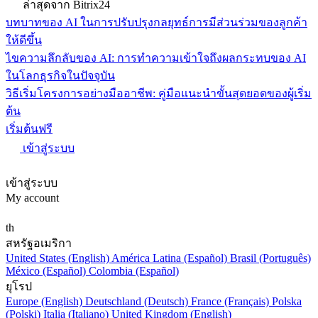
ล่าสุดจาก Bitrix24
บทบาทของ AI ในการปรับปรุงกลยุทธ์การมีส่วนร่วมของลูกค้า
ให้ดีขึ้น
ไขความลึกลับของ AI: การทำความเข้าใจถึงผลกระทบของ AI
ในโลกธุรกิจในปัจจุบัน
วิธีเริ่มโครงการอย่างมืออาชีพ: คู่มือแนะนำขั้นสุดยอดของผู้เริ่ม
ต้น
เริ่มต้นฟรี
เข้าสู่ระบบ
เข้าสู่ระบบ
My account
th
สหรัฐอเมริกา
United States (English)
América Latina (Español)
Brasil (Português)
México (Español)
Colombia (Español)
ยุโรป
Europe (English)
Deutschland (Deutsch)
France (Français)
Polska
(Polski)
Italia (Italiano)
United Kingdom (English)