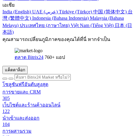
เอเชีย
India (English)
UAE (عربي)
Türkiye (Türkçe)
中国 (简体中文)
台
灣 (繁體中文)
Indonesia (Bahasa Indonesia)
Malaysia (Bahasa
Melayu)
ประเทศไทย (ภาษาไทย)
Việt Nam (Tiếng Việt)
日本 (日
本語)
คุณสามารถเปลี่ยนภูมิภาคของคุณได้ที่นี่ หากจำเป็น
ตลาด Bitrix24
760+ แอป
แค็ตตาล็อก
โซลูชันฟรีอันดับสูงสุด
การขายและ CRM
305
เว็บไซต์และร้านค้าออนไลน์
122
นำเข้าและส่งออก
104
การผสานรวม