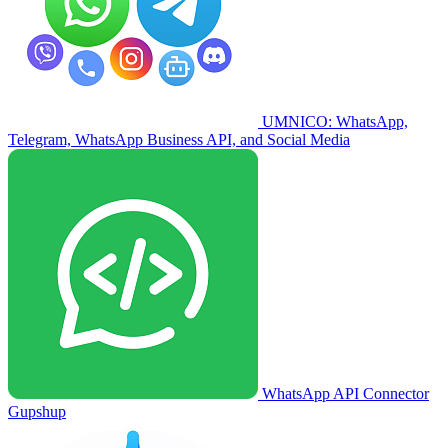
UMNICO: WhatsApp,
Telegram, WhatsApp Business API, and Social Media
WhatsApp API Connector
Gupshup