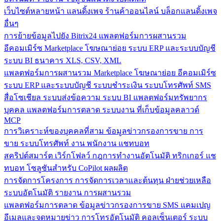
เว็บไซต์หลายหน้า
แลนดิ้งเพจ
ร้านค้าออนไลน์
บล็อกแลนดิ้งเพจ
อื่นๆ
การย้ายข้อมูลไปยัง Bitrix24
แพลตฟอร์มการผสานรวม
อีคอมเมิร์ซ
Marketplace
โฆษณาย่อย
ระบบ ERP และระบบบัญชี
ระบบ BI
ธนาคาร
XLS, CSV, XML
แพลตฟอร์มการผสานรวม
Marketplace
โฆษณาย่อย
อีคอมเมิร์ซ
ระบบ ERP และระบบบัญชี
ระบบชำระเงิน
ระบบโทรศัพท์
SMS
สื่อโซเชียล
ระบบส่งข้อความ
ระบบ BI
แพลตฟอร์มทรัพยากร
บุคคล
แพลตฟอร์มการตลาด
ระบบงาน
ที่เก็บข้อมูลคลาวด์
MCP
การวิเคราะห์ของบุคคลที่สาม
ข้อมูลข่าวกรองการขาย
การ
ขาย
ระบบโทรศัพท์
งาน
พนักงาน
แชทบอท
สคริปต์สมาร์ต
เวิร์กโฟลว์
กฎการทำงานอัตโนมัติ
ทริกเกอร์
แช
ทบอท
โซลูชันสำหรับ CoPilot
ผลผลิต
การจัดการโครงการ
การจัดการเวลาและต้นทุน
ฝ่ายช่วยเหลือ
ระบบอัตโนมัติ
รายงาน
การผสานรวม
แพลตฟอร์มการตลาด
ข้อมูลข่าวกรองการขาย
SMS
แคมเปญ
อีเมลและจดหมายข่าว
การโทรอัตโนมัติ
คอลเซ็นเตอร์
ระบบ