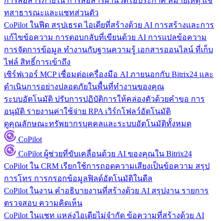
การสื่อสารภายใน
การสื่อสารผ่านวิดีโอประกาศ หมายเหตุ แช
ทสาธารณะและแชทส่วนตัว
CoPilot ในฟีด
สรุปเธรด ไอเดียที่สร้างด้วย AI การสร้างและการ
แก้ไขข้อความ การตอบกลับที่เขียนด้วย AI การแปลข้อความ
การจัดการข้อมูล
ทำงานกับฐานความรู้ เอกสารออนไลน์ ที่เก็บ
ไฟล์ สิทธิ์การเข้าถึง
เซิร์ฟเวอร์ MCP
เชื่อมต่อเครื่องมือ AI ภายนอกกับ Bitrix24 และ
ดำเนินการอย่างปลอดภัยในพื้นที่ทำงานของคุณ
ระบบอัตโนมัติ
ปรับการปฏิบัติการให้คล่องตัวด้วยคำขอ การ
อนุมัติ รายงานค่าใช้จ่าย RPA เวิร์กโฟลว์อัตโนมัติ
ดูคุณลักษณะทรัพยากรบุคคลและระบบอัตโนมัติทั้งหมด
CoPilot
CoPilot
ผู้ช่วยที่ขับเคลื่อนด้วย AI ของคุณใน Bitrix24
CoPilot ใน CRM
เรียกใช้การถอดความเสียงเป็นข้อความ สรุป
การโทร การกรอกข้อมูลฟิลด์อัตโนมัติในดีล
CoPilot ในงาน
คำอธิบายงานที่สร้างด้วย AI สรุปงาน รายการ
ตรวจสอบ ความคิดเห็น
CoPilot ในแชท
แหล่งไอเดียไม่จำกัด ข้อความที่สร้างด้วย AI