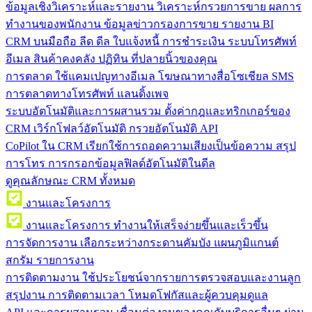
ข้อมูลเชิงวิเคราะห์และรายงาน
วิเคราะห์กรวยการขาย ผลการ
ทำงานของพนักงาน ข้อมูลข่าวกรองการขาย รายงาน BI
CRM บนมือถือ
ลีด ดีล ใบแจ้งหนี้ การชำระเงิน ระบบโทรศัพท์
อีเมล สินค้าคงคลัง ปฏิทิน ที่ปลายนิ้วของคุณ
การตลาด
ใช้แคมเปญทางอีเมล โฆษณาทางสื่อโซเชียล SMS
การตลาดทางโทรศัพท์ แลนดิ้งเพจ
ระบบอัตโนมัติและการผสานรวม
ตั้งค่ากฎและทริกเกอร์ของ
CRM เวิร์กโฟลว์อัตโนมัติ กรวยอัตโนมัติ API
CoPilot ใน CRM
เรียกใช้การถอดความเสียงเป็นข้อความ สรุป
การโทร การกรอกข้อมูลฟิลด์อัตโนมัติในดีล
ดูคุณลักษณะ CRM ทั้งหมด
งานและโครงการ
งานและโครงการ
ทำงานให้เสร็จง่ายขึ้นและเร็วขึ้น
การจัดการงาน
เลือกระหว่างกระดานคัมบัง แผนภูมิแกนต์
สกรัม รายการงาน
การติดตามงาน
ใช้ประโยชน์จากรายการตรวจสอบและงานลูก
สรุปงาน การติดตามเวลา โหมดโฟกัสและผู้ควบคุมดูแล