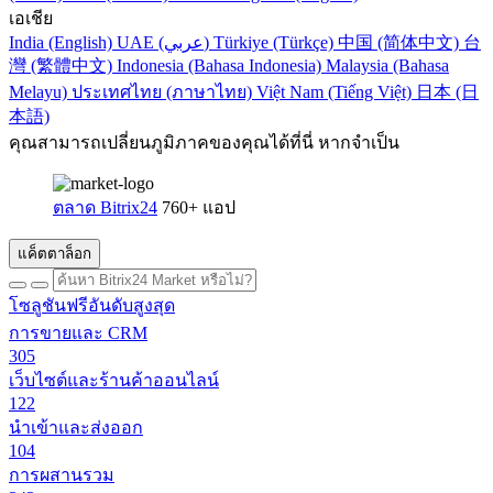
เอเชีย
India (English)
UAE (عربي)
Türkiye (Türkçe)
中国 (简体中文)
台
灣 (繁體中文)
Indonesia (Bahasa Indonesia)
Malaysia (Bahasa
Melayu)
ประเทศไทย (ภาษาไทย)
Việt Nam (Tiếng Việt)
日本 (日
本語)
คุณสามารถเปลี่ยนภูมิภาคของคุณได้ที่นี่ หากจำเป็น
ตลาด Bitrix24
760+ แอป
แค็ตตาล็อก
โซลูชันฟรีอันดับสูงสุด
การขายและ CRM
305
เว็บไซต์และร้านค้าออนไลน์
122
นำเข้าและส่งออก
104
การผสานรวม