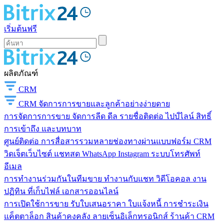
เริ่มต้นฟรี
ผลิตภัณฑ์
CRM
CRM
จัดการการขายและลูกค้าอย่างง่ายดาย
การจัดการการขาย
จัดการลีด ดีล รายชื่อติดต่อ ไปป์ไลน์ สิทธิ์
การเข้าถึง และบทบาท
ศูนย์ติดต่อ
การสื่อสารรวมหลายช่องทางผ่านแบบฟอร์ม CRM
วิดเจ็ตเว็บไซต์ แชทสด WhatsApp Instagram ระบบโทรศัพท์
อีเมล
การทำงานร่วมกันในทีมขาย
ทำงานกับแชท วิดีโอคอล งาน
ปฏิทิน ที่เก็บไฟล์ เอกสารออนไลน์
การเปิดใช้การขาย
รับใบเสนอราคา ใบแจ้งหนี้ การชำระเงิน
แค็ตตาล็อก สินค้าคงคลัง ลายเซ็นอิเล็กทรอนิกส์ ร้านค้า CRM