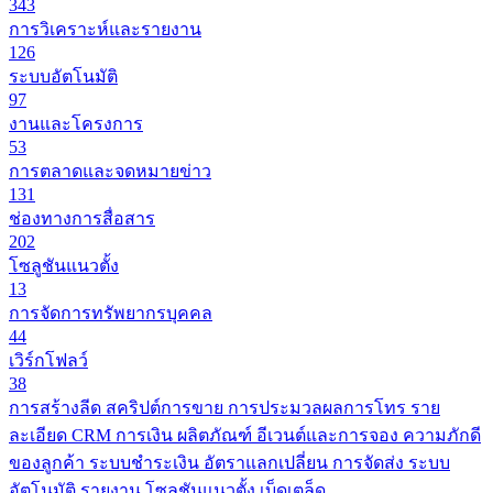
343
การวิเคราะห์และรายงาน
126
ระบบอัตโนมัติ
97
งานและโครงการ
53
การตลาดและจดหมายข่าว
131
ช่องทางการสื่อสาร
202
โซลูชันแนวตั้ง
13
การจัดการทรัพยากรบุคคล
44
เวิร์กโฟลว์
38
การสร้างลีด
สคริปต์การขาย
การประมวลผลการโทร
ราย
ละเอียด CRM
การเงิน
ผลิตภัณฑ์
อีเวนต์และการจอง
ความภักดี
ของลูกค้า
ระบบชำระเงิน
อัตราแลกเปลี่ยน
การจัดส่ง
ระบบ
อัตโนมัติ
รายงาน
โซลูชันแนวตั้ง
เบ็ดเตล็ด