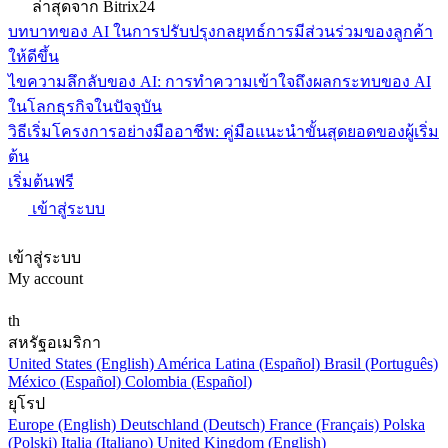
ล่าสุดจาก Bitrix24
บทบาทของ AI ในการปรับปรุงกลยุทธ์การมีส่วนร่วมของลูกค้า
ให้ดีขึ้น
ไขความลึกลับของ AI: การทำความเข้าใจถึงผลกระทบของ AI
ในโลกธุรกิจในปัจจุบัน
วิธีเริ่มโครงการอย่างมืออาชีพ: คู่มือแนะนำขั้นสุดยอดของผู้เริ่ม
ต้น
เริ่มต้นฟรี
เข้าสู่ระบบ
เข้าสู่ระบบ
My account
th
สหรัฐอเมริกา
United States (English)
América Latina (Español)
Brasil (Português)
México (Español)
Colombia (Español)
ยุโรป
Europe (English)
Deutschland (Deutsch)
France (Français)
Polska
(Polski)
Italia (Italiano)
United Kingdom (English)