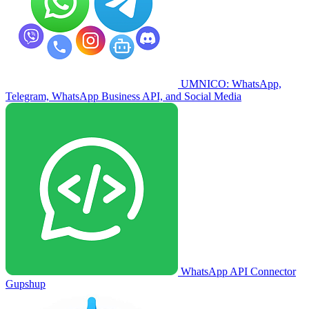
UMNICO: WhatsApp,
Telegram, WhatsApp Business API, and Social Media
WhatsApp API Connector
Gupshup