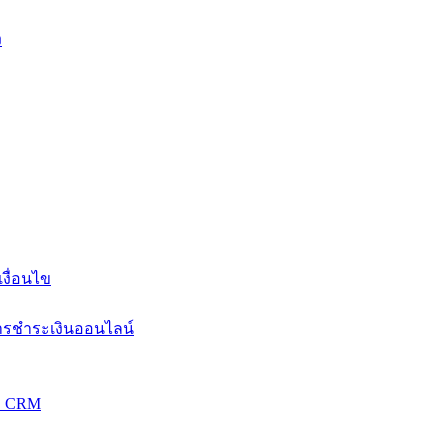
ง
งื่อนไข
การชำระเงินออนไลน์
วม CRM