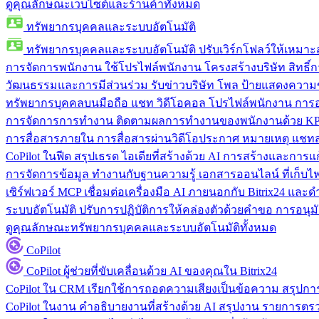
ดูคุณลักษณะเว็บไซต์และร้านค้าทั้งหมด
ทรัพยากรบุคคลและระบบอัตโนมัติ
ทรัพยากรบุคคลและระบบอัตโนมัติ
ปรับเวิร์กโฟลว์ให้เหมา
การจัดการพนักงาน
ใช้โปรไฟล์พนักงาน โครงสร้างบริษัท สิทธิ์กา
วัฒนธรรมและการมีส่วนร่วม
รับข่าวบริษัท โพล ป้ายแสดงความ
ทรัพยากรบุคคลบนมือถือ
แชท วิดีโอคอล โปรไฟล์พนักงาน การอน
การจัดการการทำงาน
ติดตามผลการทำงานของพนักงานด้วย KPI
การสื่อสารภายใน
การสื่อสารผ่านวิดีโอประกาศ หมายเหตุ แ
CoPilot ในฟีด
สรุปเธรด ไอเดียที่สร้างด้วย AI การสร้างและการ
การจัดการข้อมูล
ทำงานกับฐานความรู้ เอกสารออนไลน์ ที่เก็บไฟล์
เซิร์ฟเวอร์ MCP
เชื่อมต่อเครื่องมือ AI ภายนอกกับ Bitrix24 แล
ระบบอัตโนมัติ
ปรับการปฏิบัติการให้คล่องตัวด้วยคำขอ การอนุมัต
ดูคุณลักษณะทรัพยากรบุคคลและระบบอัตโนมัติทั้งหมด
CoPilot
CoPilot
ผู้ช่วยที่ขับเคลื่อนด้วย AI ของคุณใน Bitrix24
CoPilot ใน CRM
เรียกใช้การถอดความเสียงเป็นข้อความ สรุปการ
CoPilot ในงาน
คำอธิบายงานที่สร้างด้วย AI สรุปงาน รายการต