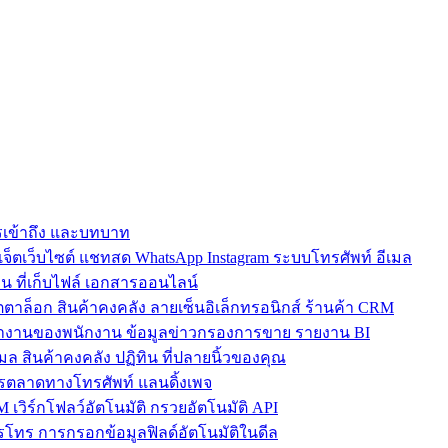
การเข้าถึง และบทบาท
ตเว็บไซต์ แชทสด WhatsApp Instagram ระบบโทรศัพท์ อีเมล
น ที่เก็บไฟล์ เอกสารออนไลน์
ตาล็อก สินค้าคงคลัง ลายเซ็นอิเล็กทรอนิกส์ ร้านค้า CRM
ำงานของพนักงาน ข้อมูลข่าวกรองการขาย รายงาน BI
เมล สินค้าคงคลัง ปฏิทิน ที่ปลายนิ้วของคุณ
ตลาดทางโทรศัพท์ แลนดิ้งเพจ
 เวิร์กโฟลว์อัตโนมัติ กรวยอัตโนมัติ API
โทร การกรอกข้อมูลฟิลด์อัตโนมัติในดีล