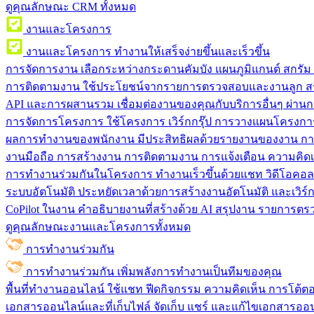
ดูคุณลักษณะ CRM ทั้งหมด
งานและโครงการ
งานและโครงการ
ทำงานให้เสร็จง่ายขึ้นและเร็วขึ้น
การจัดการงาน
เลือกระหว่างกระดานคัมบัง แผนภูมิแกนต์ สกรั
การติดตามงาน
ใช้ประโยชน์จากรายการตรวจสอบและงานลูก สร
API และการผสานรวม
เชื่อมต่องานของคุณกับบริการอื่นๆ ผ่าน
การจัดการโครงการ
ใช้โครงการ เวิร์กกรุ๊ป การวางแผนโครงการ
ผลการทำงานของพนักงาน
มีประสิทธิผลด้วยรายงานของงาน กา
งานมือถือ
การสร้างงาน การติดตามงาน การแจ้งเตือน ความคิดเ
การทำงานร่วมกันในโครงการ
ทํางานเร็วขึ้นด้วยแชท วิดีโอคอ
ระบบอัตโนมัติ
ประหยัดเวลาด้วยการสร้างงานอัตโนมัติ และเวิร์ก
CoPilot ในงาน
คำอธิบายงานที่สร้างด้วย AI สรุปงาน รายการต
ดูคุณลักษณะงานและโครงการทั้งหมด
การทำงานร่วมกัน
การทำงานร่วมกัน
เพิ่มพลังการทำงานเป็นทีมของคุณ
พื้นที่ทำงานออนไลน์
ใช้แชท ฟีดกิจกรรม ความคิดเห็น การโต้ตอบ 
เอกสารออนไลน์และที่เก็บไฟล์
จัดเก็บ แชร์ และแก้ไขเอกสารออน