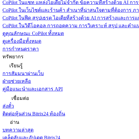
CoPilot ในแชท
แหล่งไอเดียไม่จำกัด ข้อความที่สร้างด้วย AI ก
CoPilot ในเว็บไซต์และร้านค้า
สำเนาที่น่าสนใจตามที่ต้องการ ภ
CoPilot ในฟีด
สรุปเธรด ไอเดียที่สร้างด้วย AI การสร้างและการ
CoPilot ในวิดีโอคอล
การถอดความ การวิเคราะห์ สรุป และคำแนะ
ดูคุณลักษณะ CoPilot ทั้งหมด
ดูเครื่องมือทั้งหมด
การกำหนดราคา
ทรัพยากร
เรียนรู้
การสัมมนาผ่านเว็บ
ฝ่ายช่วยเหลือ
คู่มือแนะนำและเอกสาร API
เชื่อมต่อ
ส่งตั๋ว
ติดต่อหุ้นส่วน Bitrix24 ท้องถิ่น
อ่าน
บทความล่าสุด
เคล็ดลับและอัปเดต Bitrix24