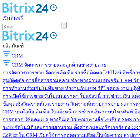
เริ่มต้นฟรี
ผลิตภัณฑ์
CRM
CRM
จัดการการขายและลูกค้าอย่างง่ายดาย
การจัดการการขาย
จัดการลีด ดีล รายชื่อติดต่อ ไปป์ไลน์ สิทธิ์
ศูนย์ติดต่อ
การสื่อสารรวมหลายช่องทางผ่านแบบฟอร์ม CRM วิดเจ็
การทำงานร่วมกันในทีมขาย
ทำงานกับแชท วิดีโอคอล งาน ปฏิทิ
การเปิดใช้การขาย
รับใบเสนอราคา ใบแจ้งหนี้ การชำระเงิน แค็ต
ข้อมูลเชิงวิเคราะห์และรายงาน
วิเคราะห์กรวยการขาย ผลการท
CRM บนมือถือ
ลีด ดีล ใบแจ้งหนี้ การชำระเงิน ระบบโทรศัพท์ อี
การตลาด
ใช้แคมเปญทางอีเมล โฆษณาทางสื่อโซเชียล SMS การ
ระบบอัตโนมัติและการผสานรวม
ตั้งค่ากฎและทริกเกอร์ของ CRM
CoPilot ใน CRM
เรียกใช้การถอดความเสียงเป็นข้อความ สรุปการ