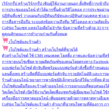
เวิร์กกรุ๊ป
สร้างเวิร์กกรุ๊ป เชิญผู้ใช้งานภายนอก ตั้งสิทธิ์การเ
การประชุมออนไลน์
ทำได้มากขึ้นด้วยวิดีโอคอล การประชุมผ่าน
ปฏิทินที่แชร์
วางแผนกับปฏิทินบริษัทและปฏิทินส่วนบุคคล ช่วงเ
การสื่อสารมือถือ
ระบบส่งข้อความถึงทีม วิดีโอคอล ความคิดเห็น ป
CoPilot ในแชท
แหล่งไอเดียไม่จำกัด ข้อความที่สร้างด้วย AI ก
ดูคุณลักษณะการทำงานร่วมกันทั้งหมด
เว็บไซต์และร้านค้า
เว็บไซต์และร้านค้า
สร้างเว็บไซต์ที่ขายได้
ตัวสร้างเว็บไซต์
ใช้ CMS เทมเพลต โฮสติ้ง ภาพและข้อความที่สร้า
การขายบนโซเชียล
ขายผลิตภัณฑ์ของคุณโดยตรงทาง Facebook, I
แบบฟอร์มเว็บไซต์
ดักจับลีดพร้อมแบบฟอร์มคำสั่งซื้อที่กำหนดเ
แลนดิ้งเพจ
สร้างลีดที่มีแบบฟอร์มดักจับ กรวยอัตโนมัติ และการผ
ร้านค้าออนไลน์
ขยายการพาณิชย์อิเล็กทรอนิกส์ให้มากที่สุด ด
เว็บไซต์บนมือถือและร้านค้าออนไลน์
การออกแบบที่ตอบสนองได้ด
วิดเจ็ตเว็บไซต์
เปิดใช้งานวิดเจ็ตเพื่อแชทกับผู้เยี่ยมชมเว็บไซ
เครื่องมือการตลาดออนไลน์
เพิ่มยอดขายด้วยการตลาดทางอีเมล
CoPilot ในเว็บไซต์และร้านค้า
สำเนาที่น่าสนใจตามที่ต้องการ ภ