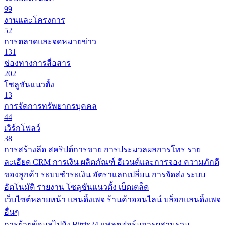
99
งานและโครงการ
52
การตลาดและจดหมายข่าว
131
ช่องทางการสื่อสาร
202
โซลูชันแนวตั้ง
13
การจัดการทรัพยากรบุคคล
44
เวิร์กโฟลว์
38
การสร้างลีด
สคริปต์การขาย
การประมวลผลการโทร
ราย
ละเอียด CRM
การเงิน
ผลิตภัณฑ์
อีเวนต์และการจอง
ความภักดี
ของลูกค้า
ระบบชำระเงิน
อัตราแลกเปลี่ยน
การจัดส่ง
ระบบ
อัตโนมัติ
รายงาน
โซลูชันแนวตั้ง
เบ็ดเตล็ด
เว็บไซต์หลายหน้า
แลนดิ้งเพจ
ร้านค้าออนไลน์
บล็อกแลนดิ้งเพจ
อื่นๆ
การย้ายข้อมูลไปยัง Bitrix24
แพลตฟอร์มการผสานรวม