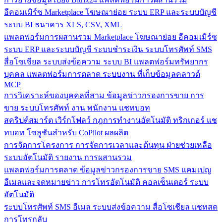
อีคอมเมิร์ซ
Marketplace
โฆษณาย่อย
ระบบ ERP และระบบบัญชี
ระบบ BI
ธนาคาร
XLS, CSV, XML
แพลตฟอร์มการผสานรวม
Marketplace
โฆษณาย่อย
อีคอมเมิร์ซ
ระบบ ERP และระบบบัญชี
ระบบชำระเงิน
ระบบโทรศัพท์
SMS
สื่อโซเชียล
ระบบส่งข้อความ
ระบบ BI
แพลตฟอร์มทรัพยากร
บุคคล
แพลตฟอร์มการตลาด
ระบบงาน
ที่เก็บข้อมูลคลาวด์
MCP
การวิเคราะห์ของบุคคลที่สาม
ข้อมูลข่าวกรองการขาย
การ
ขาย
ระบบโทรศัพท์
งาน
พนักงาน
แชทบอท
สคริปต์สมาร์ต
เวิร์กโฟลว์
กฎการทำงานอัตโนมัติ
ทริกเกอร์
แช
ทบอท
โซลูชันสำหรับ CoPilot
ผลผลิต
การจัดการโครงการ
การจัดการเวลาและต้นทุน
ฝ่ายช่วยเหลือ
ระบบอัตโนมัติ
รายงาน
การผสานรวม
แพลตฟอร์มการตลาด
ข้อมูลข่าวกรองการขาย
SMS
แคมเปญ
อีเมลและจดหมายข่าว
การโทรอัตโนมัติ
คอลเซ็นเตอร์
ระบบ
อัตโนมัติ
ระบบโทรศัพท์
SMS
อีเมล
ระบบส่งข้อความ
สื่อโซเชียล
แชทสด
การโทรกลับ