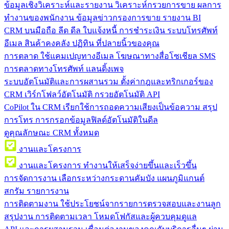
ข้อมูลเชิงวิเคราะห์และรายงาน
วิเคราะห์กรวยการขาย ผลการ
ทำงานของพนักงาน ข้อมูลข่าวกรองการขาย รายงาน BI
CRM บนมือถือ
ลีด ดีล ใบแจ้งหนี้ การชำระเงิน ระบบโทรศัพท์
อีเมล สินค้าคงคลัง ปฏิทิน ที่ปลายนิ้วของคุณ
การตลาด
ใช้แคมเปญทางอีเมล โฆษณาทางสื่อโซเชียล SMS
การตลาดทางโทรศัพท์ แลนดิ้งเพจ
ระบบอัตโนมัติและการผสานรวม
ตั้งค่ากฎและทริกเกอร์ของ
CRM เวิร์กโฟลว์อัตโนมัติ กรวยอัตโนมัติ API
CoPilot ใน CRM
เรียกใช้การถอดความเสียงเป็นข้อความ สรุป
การโทร การกรอกข้อมูลฟิลด์อัตโนมัติในดีล
ดูคุณลักษณะ CRM ทั้งหมด
งานและโครงการ
งานและโครงการ
ทำงานให้เสร็จง่ายขึ้นและเร็วขึ้น
การจัดการงาน
เลือกระหว่างกระดานคัมบัง แผนภูมิแกนต์
สกรัม รายการงาน
การติดตามงาน
ใช้ประโยชน์จากรายการตรวจสอบและงานลูก
สรุปงาน การติดตามเวลา โหมดโฟกัสและผู้ควบคุมดูแล