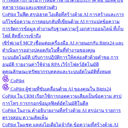
การสื่อสารภายใน
การสื่อสารผ่านวิดีโอประกาศ หมายเหตุ แช
ทสาธารณะและแชทส่วนตัว
CoPilot ในฟีด
สรุปเธรด ไอเดียที่สร้างด้วย AI การสร้างและการ
แก้ไขข้อความ การตอบกลับที่เขียนด้วย AI การแปลข้อความ
การจัดการข้อมูล
ทำงานกับฐานความรู้ เอกสารออนไลน์ ที่เก็บ
ไฟล์ สิทธิ์การเข้าถึง
เซิร์ฟเวอร์ MCP
เชื่อมต่อเครื่องมือ AI ภายนอกกับ Bitrix24 และ
ดำเนินการอย่างปลอดภัยในพื้นที่ทำงานของคุณ
ระบบอัตโนมัติ
ปรับการปฏิบัติการให้คล่องตัวด้วยคำขอ การ
อนุมัติ รายงานค่าใช้จ่าย RPA เวิร์กโฟลว์อัตโนมัติ
ดูคุณลักษณะทรัพยากรบุคคลและระบบอัตโนมัติทั้งหมด
CoPilot
CoPilot
ผู้ช่วยที่ขับเคลื่อนด้วย AI ของคุณใน Bitrix24
CoPilot ใน CRM
เรียกใช้การถอดความเสียงเป็นข้อความ สรุป
การโทร การกรอกข้อมูลฟิลด์อัตโนมัติในดีล
CoPilot ในงาน
คำอธิบายงานที่สร้างด้วย AI สรุปงาน รายการ
ตรวจสอบ ความคิดเห็น
CoPilot ในแชท
แหล่งไอเดียไม่จำกัด ข้อความที่สร้างด้วย AI