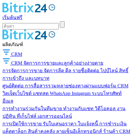
เริ่มต้นฟรี
ผลิตภัณฑ์
CRM
CRM
จัดการการขายและลูกค้าอย่างง่ายดาย
การจัดการการขาย
จัดการลีด ดีล รายชื่อติดต่อ ไปป์ไลน์ สิทธิ์
การเข้าถึง และบทบาท
ศูนย์ติดต่อ
การสื่อสารรวมหลายช่องทางผ่านแบบฟอร์ม CRM
วิดเจ็ตเว็บไซต์ แชทสด WhatsApp Instagram ระบบโทรศัพท์
อีเมล
การทำงานร่วมกันในทีมขาย
ทำงานกับแชท วิดีโอคอล งาน
ปฏิทิน ที่เก็บไฟล์ เอกสารออนไลน์
การเปิดใช้การขาย
รับใบเสนอราคา ใบแจ้งหนี้ การชำระเงิน
แค็ตตาล็อก สินค้าคงคลัง ลายเซ็นอิเล็กทรอนิกส์ ร้านค้า CRM