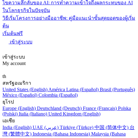
ไขความลึกลับของ AI: การทำความเข้าใจถึงผลกระทบของ AI
ในโลกธุรกิจในปัจจุบัน
วิธีเริ่มโครงการอย่างมืออาชีพ: คู่มือแนะนำขั้นสุดยอดของผู้เริ่ม
ต้น
เริ่มต้นฟรี
เข้าสู่ระบบ
เข้าสู่ระบบ
My account
th
สหรัฐอเมริกา
United States (English)
América Latina (Español)
Brasil (Português)
México (Español)
Colombia (Español)
ยุโรป
Europe (English)
Deutschland (Deutsch)
France (Français)
Polska
(Polski)
Italia (Italiano)
United Kingdom (English)
เอเชีย
India (English)
UAE (عربي)
Türkiye (Türkçe)
中国 (简体中文)
台
灣 (繁體中文)
Indonesia (Bahasa Indonesia)
Malaysia (Bahasa