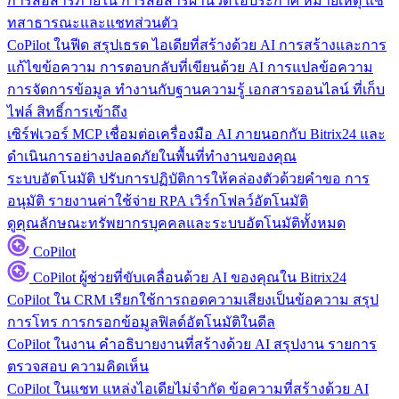
การสื่อสารภายใน
การสื่อสารผ่านวิดีโอประกาศ หมายเหตุ แช
ทสาธารณะและแชทส่วนตัว
CoPilot ในฟีด
สรุปเธรด ไอเดียที่สร้างด้วย AI การสร้างและการ
แก้ไขข้อความ การตอบกลับที่เขียนด้วย AI การแปลข้อความ
การจัดการข้อมูล
ทำงานกับฐานความรู้ เอกสารออนไลน์ ที่เก็บ
ไฟล์ สิทธิ์การเข้าถึง
เซิร์ฟเวอร์ MCP
เชื่อมต่อเครื่องมือ AI ภายนอกกับ Bitrix24 และ
ดำเนินการอย่างปลอดภัยในพื้นที่ทำงานของคุณ
ระบบอัตโนมัติ
ปรับการปฏิบัติการให้คล่องตัวด้วยคำขอ การ
อนุมัติ รายงานค่าใช้จ่าย RPA เวิร์กโฟลว์อัตโนมัติ
ดูคุณลักษณะทรัพยากรบุคคลและระบบอัตโนมัติทั้งหมด
CoPilot
CoPilot
ผู้ช่วยที่ขับเคลื่อนด้วย AI ของคุณใน Bitrix24
CoPilot ใน CRM
เรียกใช้การถอดความเสียงเป็นข้อความ สรุป
การโทร การกรอกข้อมูลฟิลด์อัตโนมัติในดีล
CoPilot ในงาน
คำอธิบายงานที่สร้างด้วย AI สรุปงาน รายการ
ตรวจสอบ ความคิดเห็น
CoPilot ในแชท
แหล่งไอเดียไม่จำกัด ข้อความที่สร้างด้วย AI