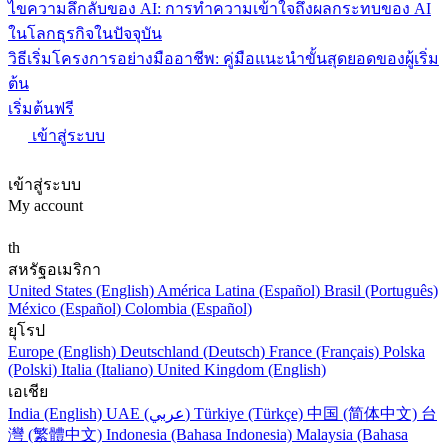
ไขความลึกลับของ AI: การทำความเข้าใจถึงผลกระทบของ AI
ในโลกธุรกิจในปัจจุบัน
วิธีเริ่มโครงการอย่างมืออาชีพ: คู่มือแนะนำขั้นสุดยอดของผู้เริ่ม
ต้น
เริ่มต้นฟรี
เข้าสู่ระบบ
เข้าสู่ระบบ
My account
th
สหรัฐอเมริกา
United States (English)
América Latina (Español)
Brasil (Português)
México (Español)
Colombia (Español)
ยุโรป
Europe (English)
Deutschland (Deutsch)
France (Français)
Polska
(Polski)
Italia (Italiano)
United Kingdom (English)
เอเชีย
India (English)
UAE (عربي)
Türkiye (Türkçe)
中国 (简体中文)
台
灣 (繁體中文)
Indonesia (Bahasa Indonesia)
Malaysia (Bahasa