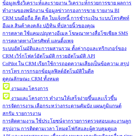
ข้อมูลเชิงวิเคราะห์และรายงาน
วิเคราะห์กรวยการขาย ผลการ
ทำงานของพนักงาน ข้อมูลข่าวกรองการขาย รายงาน BI
CRM บนมือถือ
ลีด ดีล ใบแจ้งหนี้ การชำระเงิน ระบบโทรศัพท์
อีเมล สินค้าคงคลัง ปฏิทิน ที่ปลายนิ้วของคุณ
การตลาด
ใช้แคมเปญทางอีเมล โฆษณาทางสื่อโซเชียล SMS
การตลาดทางโทรศัพท์ แลนดิ้งเพจ
ระบบอัตโนมัติและการผสานรวม
ตั้งค่ากฎและทริกเกอร์ของ
CRM เวิร์กโฟลว์อัตโนมัติ กรวยอัตโนมัติ API
CoPilot ใน CRM
เรียกใช้การถอดความเสียงเป็นข้อความ สรุป
การโทร การกรอกข้อมูลฟิลด์อัตโนมัติในดีล
ดูคุณลักษณะ CRM ทั้งหมด
งานและโครงการ
งานและโครงการ
ทำงานให้เสร็จง่ายขึ้นและเร็วขึ้น
การจัดการงาน
เลือกระหว่างกระดานคัมบัง แผนภูมิแกนต์
สกรัม รายการงาน
การติดตามงาน
ใช้ประโยชน์จากรายการตรวจสอบและงานลูก
สรุปงาน การติดตามเวลา โหมดโฟกัสและผู้ควบคุมดูแล