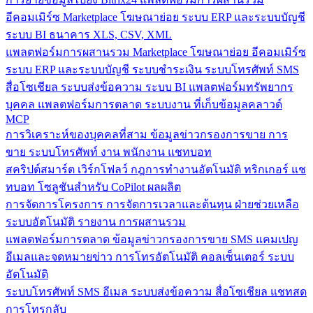
อีคอมเมิร์ซ
Marketplace
โฆษณาย่อย
ระบบ ERP และระบบบัญชี
ระบบ BI
ธนาคาร
XLS, CSV, XML
แพลตฟอร์มการผสานรวม
Marketplace
โฆษณาย่อย
อีคอมเมิร์ซ
ระบบ ERP และระบบบัญชี
ระบบชำระเงิน
ระบบโทรศัพท์
SMS
สื่อโซเชียล
ระบบส่งข้อความ
ระบบ BI
แพลตฟอร์มทรัพยากร
บุคคล
แพลตฟอร์มการตลาด
ระบบงาน
ที่เก็บข้อมูลคลาวด์
MCP
การวิเคราะห์ของบุคคลที่สาม
ข้อมูลข่าวกรองการขาย
การ
ขาย
ระบบโทรศัพท์
งาน
พนักงาน
แชทบอท
สคริปต์สมาร์ต
เวิร์กโฟลว์
กฎการทำงานอัตโนมัติ
ทริกเกอร์
แช
ทบอท
โซลูชันสำหรับ CoPilot
ผลผลิต
การจัดการโครงการ
การจัดการเวลาและต้นทุน
ฝ่ายช่วยเหลือ
ระบบอัตโนมัติ
รายงาน
การผสานรวม
แพลตฟอร์มการตลาด
ข้อมูลข่าวกรองการขาย
SMS
แคมเปญ
อีเมลและจดหมายข่าว
การโทรอัตโนมัติ
คอลเซ็นเตอร์
ระบบ
อัตโนมัติ
ระบบโทรศัพท์
SMS
อีเมล
ระบบส่งข้อความ
สื่อโซเชียล
แชทสด
การโทรกลับ