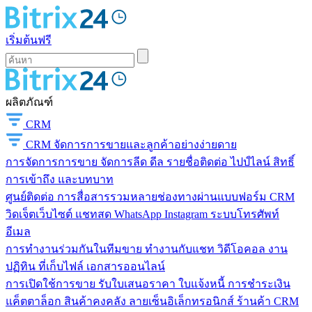
เริ่มต้นฟรี
ผลิตภัณฑ์
CRM
CRM
จัดการการขายและลูกค้าอย่างง่ายดาย
การจัดการการขาย
จัดการลีด ดีล รายชื่อติดต่อ ไปป์ไลน์ สิทธิ์
การเข้าถึง และบทบาท
ศูนย์ติดต่อ
การสื่อสารรวมหลายช่องทางผ่านแบบฟอร์ม CRM
วิดเจ็ตเว็บไซต์ แชทสด WhatsApp Instagram ระบบโทรศัพท์
อีเมล
การทำงานร่วมกันในทีมขาย
ทำงานกับแชท วิดีโอคอล งาน
ปฏิทิน ที่เก็บไฟล์ เอกสารออนไลน์
การเปิดใช้การขาย
รับใบเสนอราคา ใบแจ้งหนี้ การชำระเงิน
แค็ตตาล็อก สินค้าคงคลัง ลายเซ็นอิเล็กทรอนิกส์ ร้านค้า CRM