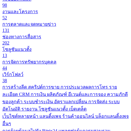
98
งานและโครงการ
52
การตลาดและจดหมายข่าว
131
ช่องทางการสื่อสาร
202
โซลูชันแนวตั้ง
13
การจัดการทรัพยากรบุคคล
44
เวิร์กโฟลว์
38
การสร้างลีด
สคริปต์การขาย
การประมวลผลการโทร
ราย
ละเอียด CRM
การเงิน
ผลิตภัณฑ์
อีเวนต์และการจอง
ความภักดี
ของลูกค้า
ระบบชำระเงิน
อัตราแลกเปลี่ยน
การจัดส่ง
ระบบ
อัตโนมัติ
รายงาน
โซลูชันแนวตั้ง
เบ็ดเตล็ด
เว็บไซต์หลายหน้า
แลนดิ้งเพจ
ร้านค้าออนไลน์
บล็อกแลนดิ้งเพจ
อื่นๆ
การย้ายข้อมูลไปยัง Bitrix24
แพลตฟอร์มการผสานรวม