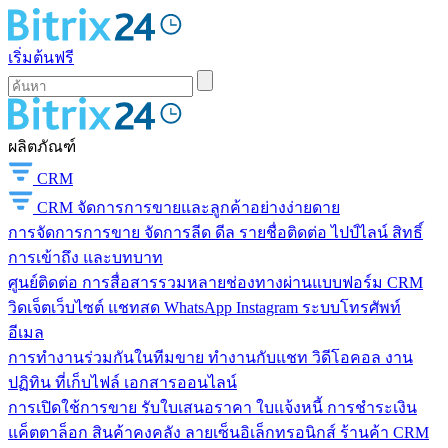
เริ่มต้นฟรี
ผลิตภัณฑ์
CRM
CRM
จัดการการขายและลูกค้าอย่างง่ายดาย
การจัดการการขาย
จัดการลีด ดีล รายชื่อติดต่อ ไปป์ไลน์ สิทธิ์
การเข้าถึง และบทบาท
ศูนย์ติดต่อ
การสื่อสารรวมหลายช่องทางผ่านแบบฟอร์ม CRM
วิดเจ็ตเว็บไซต์ แชทสด WhatsApp Instagram ระบบโทรศัพท์
อีเมล
การทำงานร่วมกันในทีมขาย
ทำงานกับแชท วิดีโอคอล งาน
ปฏิทิน ที่เก็บไฟล์ เอกสารออนไลน์
การเปิดใช้การขาย
รับใบเสนอราคา ใบแจ้งหนี้ การชำระเงิน
แค็ตตาล็อก สินค้าคงคลัง ลายเซ็นอิเล็กทรอนิกส์ ร้านค้า CRM