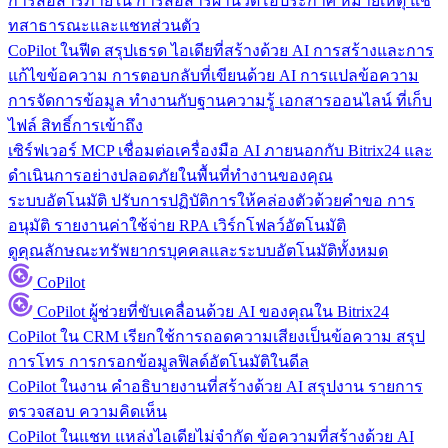
การสื่อสารภายใน
การสื่อสารผ่านวิดีโอประกาศ หมายเหตุ แช
ทสาธารณะและแชทส่วนตัว
CoPilot ในฟีด
สรุปเธรด ไอเดียที่สร้างด้วย AI การสร้างและการ
แก้ไขข้อความ การตอบกลับที่เขียนด้วย AI การแปลข้อความ
การจัดการข้อมูล
ทำงานกับฐานความรู้ เอกสารออนไลน์ ที่เก็บ
ไฟล์ สิทธิ์การเข้าถึง
เซิร์ฟเวอร์ MCP
เชื่อมต่อเครื่องมือ AI ภายนอกกับ Bitrix24 และ
ดำเนินการอย่างปลอดภัยในพื้นที่ทำงานของคุณ
ระบบอัตโนมัติ
ปรับการปฏิบัติการให้คล่องตัวด้วยคำขอ การ
อนุมัติ รายงานค่าใช้จ่าย RPA เวิร์กโฟลว์อัตโนมัติ
ดูคุณลักษณะทรัพยากรบุคคลและระบบอัตโนมัติทั้งหมด
CoPilot
CoPilot
ผู้ช่วยที่ขับเคลื่อนด้วย AI ของคุณใน Bitrix24
CoPilot ใน CRM
เรียกใช้การถอดความเสียงเป็นข้อความ สรุป
การโทร การกรอกข้อมูลฟิลด์อัตโนมัติในดีล
CoPilot ในงาน
คำอธิบายงานที่สร้างด้วย AI สรุปงาน รายการ
ตรวจสอบ ความคิดเห็น
CoPilot ในแชท
แหล่งไอเดียไม่จำกัด ข้อความที่สร้างด้วย AI