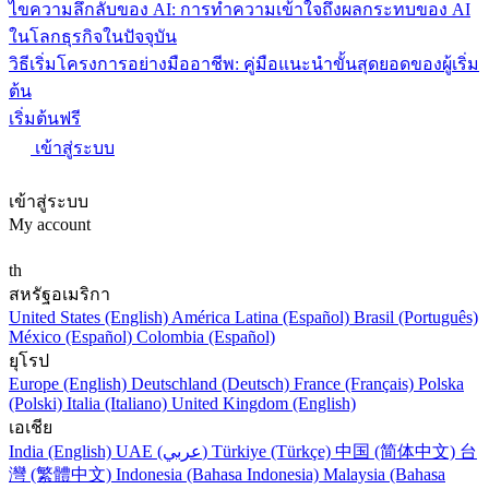
ไขความลึกลับของ AI: การทำความเข้าใจถึงผลกระทบของ AI
ในโลกธุรกิจในปัจจุบัน
วิธีเริ่มโครงการอย่างมืออาชีพ: คู่มือแนะนำขั้นสุดยอดของผู้เริ่ม
ต้น
เริ่มต้นฟรี
เข้าสู่ระบบ
เข้าสู่ระบบ
My account
th
สหรัฐอเมริกา
United States (English)
América Latina (Español)
Brasil (Português)
México (Español)
Colombia (Español)
ยุโรป
Europe (English)
Deutschland (Deutsch)
France (Français)
Polska
(Polski)
Italia (Italiano)
United Kingdom (English)
เอเชีย
India (English)
UAE (عربي)
Türkiye (Türkçe)
中国 (简体中文)
台
灣 (繁體中文)
Indonesia (Bahasa Indonesia)
Malaysia (Bahasa