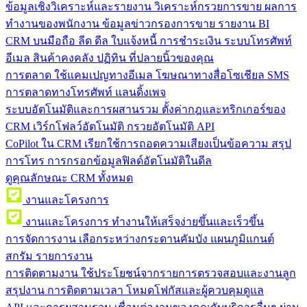
ข้อมูลเชิงวิเคราะห์และรายงาน
วิเคราะห์กรวยการขาย ผลการ
ทำงานของพนักงาน ข้อมูลข่าวกรองการขาย รายงาน BI
CRM บนมือถือ
ลีด ดีล ใบแจ้งหนี้ การชำระเงิน ระบบโทรศัพท์
อีเมล สินค้าคงคลัง ปฏิทิน ที่ปลายนิ้วของคุณ
การตลาด
ใช้แคมเปญทางอีเมล โฆษณาทางสื่อโซเชียล SMS
การตลาดทางโทรศัพท์ แลนดิ้งเพจ
ระบบอัตโนมัติและการผสานรวม
ตั้งค่ากฎและทริกเกอร์ของ
CRM เวิร์กโฟลว์อัตโนมัติ กรวยอัตโนมัติ API
CoPilot ใน CRM
เรียกใช้การถอดความเสียงเป็นข้อความ สรุป
การโทร การกรอกข้อมูลฟิลด์อัตโนมัติในดีล
ดูคุณลักษณะ CRM ทั้งหมด
งานและโครงการ
งานและโครงการ
ทำงานให้เสร็จง่ายขึ้นและเร็วขึ้น
การจัดการงาน
เลือกระหว่างกระดานคัมบัง แผนภูมิแกนต์
สกรัม รายการงาน
การติดตามงาน
ใช้ประโยชน์จากรายการตรวจสอบและงานลูก
สรุปงาน การติดตามเวลา โหมดโฟกัสและผู้ควบคุมดูแล