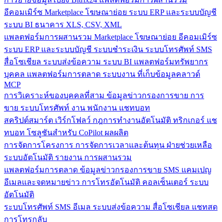
อีคอมเมิร์ซ
Marketplace
โฆษณาย่อย
ระบบ ERP และระบบบัญชี
ระบบ BI
ธนาคาร
XLS, CSV, XML
แพลตฟอร์มการผสานรวม
Marketplace
โฆษณาย่อย
อีคอมเมิร์ซ
ระบบ ERP และระบบบัญชี
ระบบชำระเงิน
ระบบโทรศัพท์
SMS
สื่อโซเชียล
ระบบส่งข้อความ
ระบบ BI
แพลตฟอร์มทรัพยากร
บุคคล
แพลตฟอร์มการตลาด
ระบบงาน
ที่เก็บข้อมูลคลาวด์
MCP
การวิเคราะห์ของบุคคลที่สาม
ข้อมูลข่าวกรองการขาย
การ
ขาย
ระบบโทรศัพท์
งาน
พนักงาน
แชทบอท
สคริปต์สมาร์ต
เวิร์กโฟลว์
กฎการทำงานอัตโนมัติ
ทริกเกอร์
แช
ทบอท
โซลูชันสำหรับ CoPilot
ผลผลิต
การจัดการโครงการ
การจัดการเวลาและต้นทุน
ฝ่ายช่วยเหลือ
ระบบอัตโนมัติ
รายงาน
การผสานรวม
แพลตฟอร์มการตลาด
ข้อมูลข่าวกรองการขาย
SMS
แคมเปญ
อีเมลและจดหมายข่าว
การโทรอัตโนมัติ
คอลเซ็นเตอร์
ระบบ
อัตโนมัติ
ระบบโทรศัพท์
SMS
อีเมล
ระบบส่งข้อความ
สื่อโซเชียล
แชทสด
การโทรกลับ