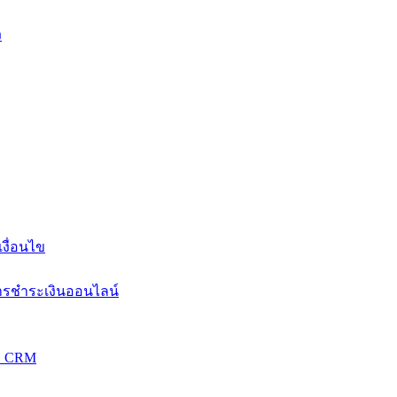
ง
งื่อนไข
การชำระเงินออนไลน์
วม CRM