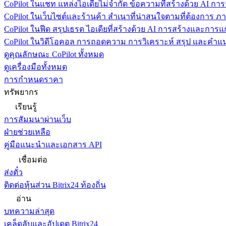
CoPilot ในแชท
แหล่งไอเดียไม่จำกัด ข้อความที่สร้างด้วย AI ก
CoPilot ในเว็บไซต์และร้านค้า
สำเนาที่น่าสนใจตามที่ต้องการ ภ
CoPilot ในฟีด
สรุปเธรด ไอเดียที่สร้างด้วย AI การสร้างและการ
CoPilot ในวิดีโอคอล
การถอดความ การวิเคราะห์ สรุป และคำแนะ
ดูคุณลักษณะ CoPilot ทั้งหมด
ดูเครื่องมือทั้งหมด
การกำหนดราคา
ทรัพยากร
เรียนรู้
การสัมมนาผ่านเว็บ
ฝ่ายช่วยเหลือ
คู่มือแนะนำและเอกสาร API
เชื่อมต่อ
ส่งตั๋ว
ติดต่อหุ้นส่วน Bitrix24 ท้องถิ่น
อ่าน
บทความล่าสุด
เคล็ดลับและอัปเดต Bitrix24