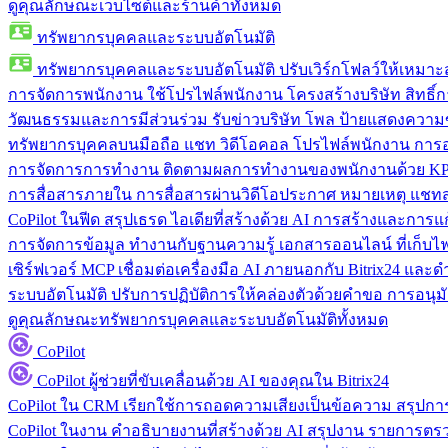
ดูคุณลักษณะเว็บไซต์และร้านค้าทั้งหมด
ทรัพยากรบุคคลและระบบอัตโนมัติ
ทรัพยากรบุคคลและระบบอัตโนมัติ
ปรับเวิร์กโฟลว์ให้เหมา
การจัดการพนักงาน
ใช้โปรไฟล์พนักงาน โครงสร้างบริษัท สิทธิ์กา
วัฒนธรรมและการมีส่วนร่วม
รับข่าวบริษัท โพล ป้ายแสดงความ
ทรัพยากรบุคคลบนมือถือ
แชท วิดีโอคอล โปรไฟล์พนักงาน การอน
การจัดการการทำงาน
ติดตามผลการทำงานของพนักงานด้วย KPI
การสื่อสารภายใน
การสื่อสารผ่านวิดีโอประกาศ หมายเหตุ แ
CoPilot ในฟีด
สรุปเธรด ไอเดียที่สร้างด้วย AI การสร้างและการ
การจัดการข้อมูล
ทำงานกับฐานความรู้ เอกสารออนไลน์ ที่เก็บไฟล์
เซิร์ฟเวอร์ MCP
เชื่อมต่อเครื่องมือ AI ภายนอกกับ Bitrix24 แล
ระบบอัตโนมัติ
ปรับการปฏิบัติการให้คล่องตัวด้วยคำขอ การอนุมัต
ดูคุณลักษณะทรัพยากรบุคคลและระบบอัตโนมัติทั้งหมด
CoPilot
CoPilot
ผู้ช่วยที่ขับเคลื่อนด้วย AI ของคุณใน Bitrix24
CoPilot ใน CRM
เรียกใช้การถอดความเสียงเป็นข้อความ สรุปการ
CoPilot ในงาน
คำอธิบายงานที่สร้างด้วย AI สรุปงาน รายการต