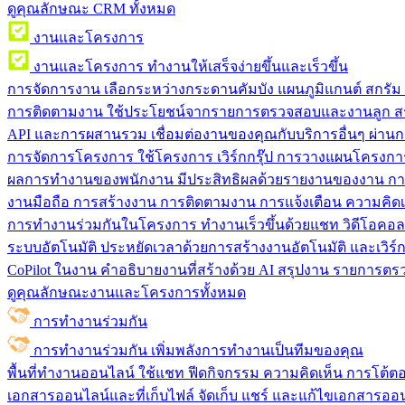
ดูคุณลักษณะ CRM ทั้งหมด
งานและโครงการ
งานและโครงการ
ทำงานให้เสร็จง่ายขึ้นและเร็วขึ้น
การจัดการงาน
เลือกระหว่างกระดานคัมบัง แผนภูมิแกนต์ สกรั
การติดตามงาน
ใช้ประโยชน์จากรายการตรวจสอบและงานลูก สร
API และการผสานรวม
เชื่อมต่องานของคุณกับบริการอื่นๆ ผ่าน
การจัดการโครงการ
ใช้โครงการ เวิร์กกรุ๊ป การวางแผนโครงการ
ผลการทำงานของพนักงาน
มีประสิทธิผลด้วยรายงานของงาน กา
งานมือถือ
การสร้างงาน การติดตามงาน การแจ้งเตือน ความคิดเ
การทำงานร่วมกันในโครงการ
ทํางานเร็วขึ้นด้วยแชท วิดีโอคอ
ระบบอัตโนมัติ
ประหยัดเวลาด้วยการสร้างงานอัตโนมัติ และเวิร์ก
CoPilot ในงาน
คำอธิบายงานที่สร้างด้วย AI สรุปงาน รายการต
ดูคุณลักษณะงานและโครงการทั้งหมด
การทำงานร่วมกัน
การทำงานร่วมกัน
เพิ่มพลังการทำงานเป็นทีมของคุณ
พื้นที่ทำงานออนไลน์
ใช้แชท ฟีดกิจกรรม ความคิดเห็น การโต้ตอบ 
เอกสารออนไลน์และที่เก็บไฟล์
จัดเก็บ แชร์ และแก้ไขเอกสารออน