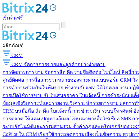
เริ่มต้นฟรี
ผลิตภัณฑ์
CRM
CRM
จัดการการขายและลูกค้าอย่างง่ายดาย
การจัดการการขาย
จัดการลีด ดีล รายชื่อติดต่อ ไปป์ไลน์ สิทธิ์
ศูนย์ติดต่อ
การสื่อสารรวมหลายช่องทางผ่านแบบฟอร์ม CRM วิดเจ็
การทำงานร่วมกันในทีมขาย
ทำงานกับแชท วิดีโอคอล งาน ปฏิทิ
การเปิดใช้การขาย
รับใบเสนอราคา ใบแจ้งหนี้ การชำระเงิน แค็ต
ข้อมูลเชิงวิเคราะห์และรายงาน
วิเคราะห์กรวยการขาย ผลการท
CRM บนมือถือ
ลีด ดีล ใบแจ้งหนี้ การชำระเงิน ระบบโทรศัพท์ อี
การตลาด
ใช้แคมเปญทางอีเมล โฆษณาทางสื่อโซเชียล SMS การ
ระบบอัตโนมัติและการผสานรวม
ตั้งค่ากฎและทริกเกอร์ของ CRM
CoPilot ใน CRM
เรียกใช้การถอดความเสียงเป็นข้อความ สรุปการ