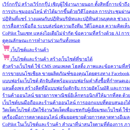
เวิร์กกรุ๊ป
สร้างเวิร์กกรุ๊ป เชิญผู้ใช้งานภายนอก ตั้งสิทธิ์การเ
การประชุมออนไลน์
ทำได้มากขึ้นด้วยวิดีโอคอล การประชุมผ่าน
ปฏิทินที่แชร์
วางแผนกับปฏิทินบริษัทและปฏิทินส่วนบุคคล ช่วงเ
การสื่อสารมือถือ
ระบบส่งข้อความถึงทีม วิดีโอคอล ความคิดเห็น ป
CoPilot ในแชท
แหล่งไอเดียไม่จำกัด ข้อความที่สร้างด้วย AI ก
ดูคุณลักษณะการทำงานร่วมกันทั้งหมด
เว็บไซต์และร้านค้า
เว็บไซต์และร้านค้า
สร้างเว็บไซต์ที่ขายได้
ตัวสร้างเว็บไซต์
ใช้ CMS เทมเพลต โฮสติ้ง ภาพและข้อความที่สร้า
การขายบนโซเชียล
ขายผลิตภัณฑ์ของคุณโดยตรงทาง Facebook, I
แบบฟอร์มเว็บไซต์
ดักจับลีดพร้อมแบบฟอร์มคำสั่งซื้อที่กำหนดเ
แลนดิ้งเพจ
สร้างลีดที่มีแบบฟอร์มดักจับ กรวยอัตโนมัติ และการผ
ร้านค้าออนไลน์
ขยายการพาณิชย์อิเล็กทรอนิกส์ให้มากที่สุด ด
เว็บไซต์บนมือถือและร้านค้าออนไลน์
การออกแบบที่ตอบสนองได้ด
วิดเจ็ตเว็บไซต์
เปิดใช้งานวิดเจ็ตเพื่อแชทกับผู้เยี่ยมชมเว็บไซ
เครื่องมือการตลาดออนไลน์
เพิ่มยอดขายด้วยการตลาดทางอีเมล
CoPilot ในเว็บไซต์และร้านค้า
สำเนาที่น่าสนใจตามที่ต้องการ ภ