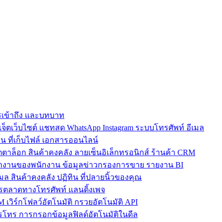
การเข้าถึง และบทบาท
ตเว็บไซต์ แชทสด WhatsApp Instagram ระบบโทรศัพท์ อีเมล
น ที่เก็บไฟล์ เอกสารออนไลน์
ตาล็อก สินค้าคงคลัง ลายเซ็นอิเล็กทรอนิกส์ ร้านค้า CRM
ำงานของพนักงาน ข้อมูลข่าวกรองการขาย รายงาน BI
เมล สินค้าคงคลัง ปฏิทิน ที่ปลายนิ้วของคุณ
ตลาดทางโทรศัพท์ แลนดิ้งเพจ
 เวิร์กโฟลว์อัตโนมัติ กรวยอัตโนมัติ API
โทร การกรอกข้อมูลฟิลด์อัตโนมัติในดีล