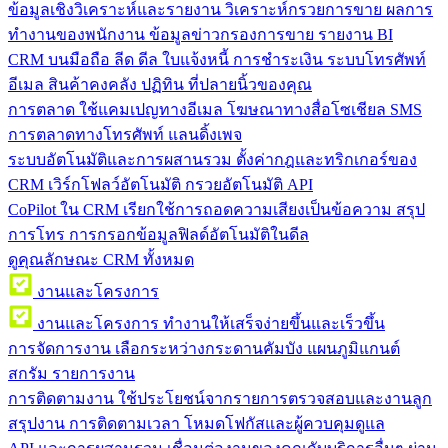
ข้อมูลเชิงวิเคราะห์และรายงาน
วิเคราะห์กรวยการขาย ผลการ
ทำงานของพนักงาน ข้อมูลข่าวกรองการขาย รายงาน BI
CRM บนมือถือ
ลีด ดีล ใบแจ้งหนี้ การชำระเงิน ระบบโทรศัพท์
อีเมล สินค้าคงคลัง ปฏิทิน ที่ปลายนิ้วของคุณ
การตลาด
ใช้แคมเปญทางอีเมล โฆษณาทางสื่อโซเชียล SMS
การตลาดทางโทรศัพท์ แลนดิ้งเพจ
ระบบอัตโนมัติและการผสานรวม
ตั้งค่ากฎและทริกเกอร์ของ
CRM เวิร์กโฟลว์อัตโนมัติ กรวยอัตโนมัติ API
CoPilot ใน CRM
เรียกใช้การถอดความเสียงเป็นข้อความ สรุป
การโทร การกรอกข้อมูลฟิลด์อัตโนมัติในดีล
ดูคุณลักษณะ CRM ทั้งหมด
งานและโครงการ
งานและโครงการ
ทำงานให้เสร็จง่ายขึ้นและเร็วขึ้น
การจัดการงาน
เลือกระหว่างกระดานคัมบัง แผนภูมิแกนต์
สกรัม รายการงาน
การติดตามงาน
ใช้ประโยชน์จากรายการตรวจสอบและงานลูก
สรุปงาน การติดตามเวลา โหมดโฟกัสและผู้ควบคุมดูแล