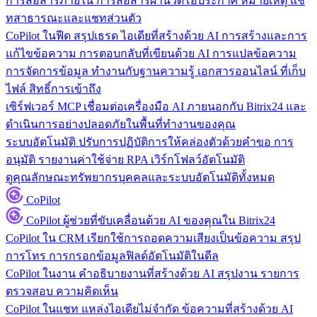
การสื่อสารภายใน
การสื่อสารผ่านวิดีโอประกาศ หมายเหตุ แช
ทสาธารณะและแชทส่วนตัว
CoPilot ในฟีด
สรุปเธรด ไอเดียที่สร้างด้วย AI การสร้างและการ
แก้ไขข้อความ การตอบกลับที่เขียนด้วย AI การแปลข้อความ
การจัดการข้อมูล
ทำงานกับฐานความรู้ เอกสารออนไลน์ ที่เก็บ
ไฟล์ สิทธิ์การเข้าถึง
เซิร์ฟเวอร์ MCP
เชื่อมต่อเครื่องมือ AI ภายนอกกับ Bitrix24 และ
ดำเนินการอย่างปลอดภัยในพื้นที่ทำงานของคุณ
ระบบอัตโนมัติ
ปรับการปฏิบัติการให้คล่องตัวด้วยคำขอ การ
อนุมัติ รายงานค่าใช้จ่าย RPA เวิร์กโฟลว์อัตโนมัติ
ดูคุณลักษณะทรัพยากรบุคคลและระบบอัตโนมัติทั้งหมด
CoPilot
CoPilot
ผู้ช่วยที่ขับเคลื่อนด้วย AI ของคุณใน Bitrix24
CoPilot ใน CRM
เรียกใช้การถอดความเสียงเป็นข้อความ สรุป
การโทร การกรอกข้อมูลฟิลด์อัตโนมัติในดีล
CoPilot ในงาน
คำอธิบายงานที่สร้างด้วย AI สรุปงาน รายการ
ตรวจสอบ ความคิดเห็น
CoPilot ในแชท
แหล่งไอเดียไม่จำกัด ข้อความที่สร้างด้วย AI