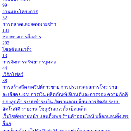
99
งานและโครงการ
52
การตลาดและจดหมายข่าว
131
ช่องทางการสื่อสาร
202
โซลูชันแนวตั้ง
13
การจัดการทรัพยากรบุคคล
44
เวิร์กโฟลว์
38
การสร้างลีด
สคริปต์การขาย
การประมวลผลการโทร
ราย
ละเอียด CRM
การเงิน
ผลิตภัณฑ์
อีเวนต์และการจอง
ความภักดี
ของลูกค้า
ระบบชำระเงิน
อัตราแลกเปลี่ยน
การจัดส่ง
ระบบ
อัตโนมัติ
รายงาน
โซลูชันแนวตั้ง
เบ็ดเตล็ด
เว็บไซต์หลายหน้า
แลนดิ้งเพจ
ร้านค้าออนไลน์
บล็อกแลนดิ้งเพจ
อื่นๆ
การย้ายข้อมูลไปยัง Bitrix24
แพลตฟอร์มการผสานรวม