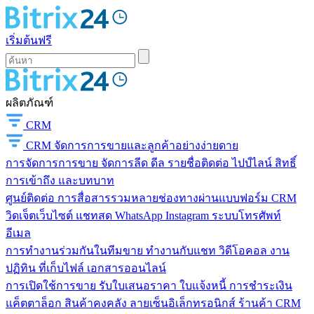
เริ่มต้นฟรี
ผลิตภัณฑ์
CRM
CRM
จัดการการขายและลูกค้าอย่างง่ายดาย
การจัดการการขาย
จัดการลีด ดีล รายชื่อติดต่อ ไปป์ไลน์ สิทธิ์
การเข้าถึง และบทบาท
ศูนย์ติดต่อ
การสื่อสารรวมหลายช่องทางผ่านแบบฟอร์ม CRM
วิดเจ็ตเว็บไซต์ แชทสด WhatsApp Instagram ระบบโทรศัพท์
อีเมล
การทำงานร่วมกันในทีมขาย
ทำงานกับแชท วิดีโอคอล งาน
ปฏิทิน ที่เก็บไฟล์ เอกสารออนไลน์
การเปิดใช้การขาย
รับใบเสนอราคา ใบแจ้งหนี้ การชำระเงิน
แค็ตตาล็อก สินค้าคงคลัง ลายเซ็นอิเล็กทรอนิกส์ ร้านค้า CRM