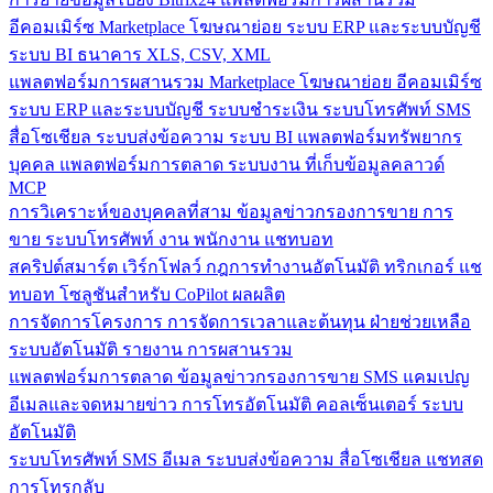
อีคอมเมิร์ซ
Marketplace
โฆษณาย่อย
ระบบ ERP และระบบบัญชี
ระบบ BI
ธนาคาร
XLS, CSV, XML
แพลตฟอร์มการผสานรวม
Marketplace
โฆษณาย่อย
อีคอมเมิร์ซ
ระบบ ERP และระบบบัญชี
ระบบชำระเงิน
ระบบโทรศัพท์
SMS
สื่อโซเชียล
ระบบส่งข้อความ
ระบบ BI
แพลตฟอร์มทรัพยากร
บุคคล
แพลตฟอร์มการตลาด
ระบบงาน
ที่เก็บข้อมูลคลาวด์
MCP
การวิเคราะห์ของบุคคลที่สาม
ข้อมูลข่าวกรองการขาย
การ
ขาย
ระบบโทรศัพท์
งาน
พนักงาน
แชทบอท
สคริปต์สมาร์ต
เวิร์กโฟลว์
กฎการทำงานอัตโนมัติ
ทริกเกอร์
แช
ทบอท
โซลูชันสำหรับ CoPilot
ผลผลิต
การจัดการโครงการ
การจัดการเวลาและต้นทุน
ฝ่ายช่วยเหลือ
ระบบอัตโนมัติ
รายงาน
การผสานรวม
แพลตฟอร์มการตลาด
ข้อมูลข่าวกรองการขาย
SMS
แคมเปญ
อีเมลและจดหมายข่าว
การโทรอัตโนมัติ
คอลเซ็นเตอร์
ระบบ
อัตโนมัติ
ระบบโทรศัพท์
SMS
อีเมล
ระบบส่งข้อความ
สื่อโซเชียล
แชทสด
การโทรกลับ