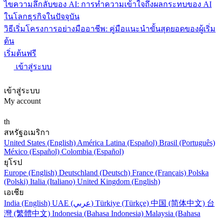
ไขความลึกลับของ AI: การทำความเข้าใจถึงผลกระทบของ AI
ในโลกธุรกิจในปัจจุบัน
วิธีเริ่มโครงการอย่างมืออาชีพ: คู่มือแนะนำขั้นสุดยอดของผู้เริ่ม
ต้น
เริ่มต้นฟรี
เข้าสู่ระบบ
เข้าสู่ระบบ
My account
th
สหรัฐอเมริกา
United States (English)
América Latina (Español)
Brasil (Português)
México (Español)
Colombia (Español)
ยุโรป
Europe (English)
Deutschland (Deutsch)
France (Français)
Polska
(Polski)
Italia (Italiano)
United Kingdom (English)
เอเชีย
India (English)
UAE (عربي)
Türkiye (Türkçe)
中国 (简体中文)
台
灣 (繁體中文)
Indonesia (Bahasa Indonesia)
Malaysia (Bahasa