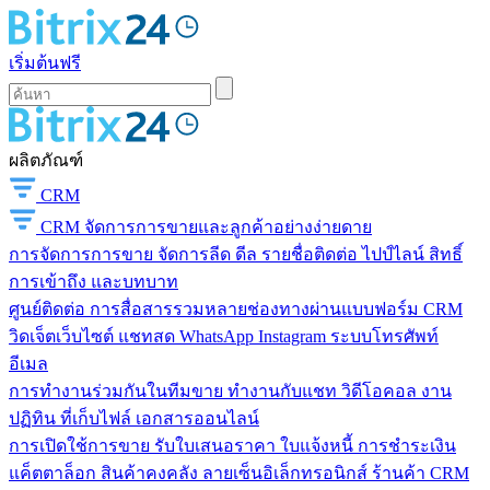
เริ่มต้นฟรี
ผลิตภัณฑ์
CRM
CRM
จัดการการขายและลูกค้าอย่างง่ายดาย
การจัดการการขาย
จัดการลีด ดีล รายชื่อติดต่อ ไปป์ไลน์ สิทธิ์
การเข้าถึง และบทบาท
ศูนย์ติดต่อ
การสื่อสารรวมหลายช่องทางผ่านแบบฟอร์ม CRM
วิดเจ็ตเว็บไซต์ แชทสด WhatsApp Instagram ระบบโทรศัพท์
อีเมล
การทำงานร่วมกันในทีมขาย
ทำงานกับแชท วิดีโอคอล งาน
ปฏิทิน ที่เก็บไฟล์ เอกสารออนไลน์
การเปิดใช้การขาย
รับใบเสนอราคา ใบแจ้งหนี้ การชำระเงิน
แค็ตตาล็อก สินค้าคงคลัง ลายเซ็นอิเล็กทรอนิกส์ ร้านค้า CRM