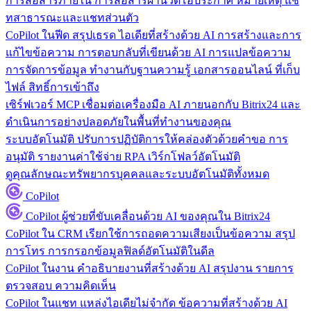
การสื่อสารภายใน
การสื่อสารผ่านวิดีโอประกาศ หมายเหตุ แช
ทสาธารณะและแชทส่วนตัว
CoPilot ในฟีด
สรุปเธรด ไอเดียที่สร้างด้วย AI การสร้างและการ
แก้ไขข้อความ การตอบกลับที่เขียนด้วย AI การแปลข้อความ
การจัดการข้อมูล
ทำงานกับฐานความรู้ เอกสารออนไลน์ ที่เก็บ
ไฟล์ สิทธิ์การเข้าถึง
เซิร์ฟเวอร์ MCP
เชื่อมต่อเครื่องมือ AI ภายนอกกับ Bitrix24 และ
ดำเนินการอย่างปลอดภัยในพื้นที่ทำงานของคุณ
ระบบอัตโนมัติ
ปรับการปฏิบัติการให้คล่องตัวด้วยคำขอ การ
อนุมัติ รายงานค่าใช้จ่าย RPA เวิร์กโฟลว์อัตโนมัติ
ดูคุณลักษณะทรัพยากรบุคคลและระบบอัตโนมัติทั้งหมด
CoPilot
CoPilot
ผู้ช่วยที่ขับเคลื่อนด้วย AI ของคุณใน Bitrix24
CoPilot ใน CRM
เรียกใช้การถอดความเสียงเป็นข้อความ สรุป
การโทร การกรอกข้อมูลฟิลด์อัตโนมัติในดีล
CoPilot ในงาน
คำอธิบายงานที่สร้างด้วย AI สรุปงาน รายการ
ตรวจสอบ ความคิดเห็น
CoPilot ในแชท
แหล่งไอเดียไม่จำกัด ข้อความที่สร้างด้วย AI