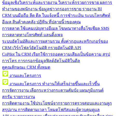
ข้อมูลเชิงวิเคราะห์และรายงาน
วิเคราะห์กรวยการขาย ผลการ
ทำงานของพนักงาน ข้อมูลข่าวกรองการขาย รายงาน BI
CRM บนมือถือ
ลีด ดีล ใบแจ้งหนี้ การชำระเงิน ระบบโทรศัพท์
อีเมล สินค้าคงคลัง ปฏิทิน ที่ปลายนิ้วของคุณ
การตลาด
ใช้แคมเปญทางอีเมล โฆษณาทางสื่อโซเชียล SMS
การตลาดทางโทรศัพท์ แลนดิ้งเพจ
ระบบอัตโนมัติและการผสานรวม
ตั้งค่ากฎและทริกเกอร์ของ
CRM เวิร์กโฟลว์อัตโนมัติ กรวยอัตโนมัติ API
CoPilot ใน CRM
เรียกใช้การถอดความเสียงเป็นข้อความ สรุป
การโทร การกรอกข้อมูลฟิลด์อัตโนมัติในดีล
ดูคุณลักษณะ CRM ทั้งหมด
งานและโครงการ
งานและโครงการ
ทำงานให้เสร็จง่ายขึ้นและเร็วขึ้น
การจัดการงาน
เลือกระหว่างกระดานคัมบัง แผนภูมิแกนต์
สกรัม รายการงาน
การติดตามงาน
ใช้ประโยชน์จากรายการตรวจสอบและงานลูก
สรุปงาน การติดตามเวลา โหมดโฟกัสและผู้ควบคุมดูแล