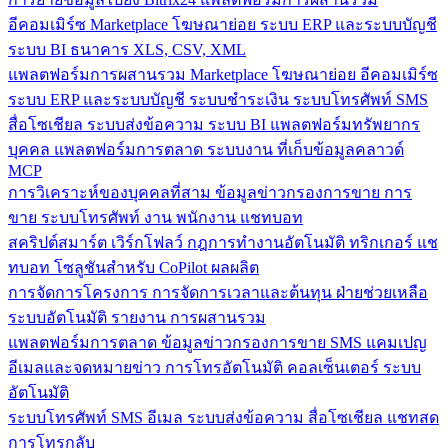
อีคอมเมิร์ซ
Marketplace
โฆษณาย่อย
ระบบ ERP และระบบบัญชี
ระบบ BI
ธนาคาร
XLS, CSV, XML
แพลตฟอร์มการผสานรวม
Marketplace
โฆษณาย่อย
อีคอมเมิร์ซ
ระบบ ERP และระบบบัญชี
ระบบชำระเงิน
ระบบโทรศัพท์
SMS
สื่อโซเชียล
ระบบส่งข้อความ
ระบบ BI
แพลตฟอร์มทรัพยากร
บุคคล
แพลตฟอร์มการตลาด
ระบบงาน
ที่เก็บข้อมูลคลาวด์
MCP
การวิเคราะห์ของบุคคลที่สาม
ข้อมูลข่าวกรองการขาย
การ
ขาย
ระบบโทรศัพท์
งาน
พนักงาน
แชทบอท
สคริปต์สมาร์ต
เวิร์กโฟลว์
กฎการทำงานอัตโนมัติ
ทริกเกอร์
แช
ทบอท
โซลูชันสำหรับ CoPilot
ผลผลิต
การจัดการโครงการ
การจัดการเวลาและต้นทุน
ฝ่ายช่วยเหลือ
ระบบอัตโนมัติ
รายงาน
การผสานรวม
แพลตฟอร์มการตลาด
ข้อมูลข่าวกรองการขาย
SMS
แคมเปญ
อีเมลและจดหมายข่าว
การโทรอัตโนมัติ
คอลเซ็นเตอร์
ระบบ
อัตโนมัติ
ระบบโทรศัพท์
SMS
อีเมล
ระบบส่งข้อความ
สื่อโซเชียล
แชทสด
การโทรกลับ