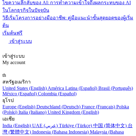
ไขความลึกลับของ AI: การทำความเข้าใจถึงผลกระทบของ AI
ในโลกธุรกิจในปัจจุบัน
วิธีเริ่มโครงการอย่างมืออาชีพ: คู่มือแนะนำขั้นสุดยอดของผู้เริ่ม
ต้น
เริ่มต้นฟรี
เข้าสู่ระบบ
เข้าสู่ระบบ
My account
th
สหรัฐอเมริกา
United States (English)
América Latina (Español)
Brasil (Português)
México (Español)
Colombia (Español)
ยุโรป
Europe (English)
Deutschland (Deutsch)
France (Français)
Polska
(Polski)
Italia (Italiano)
United Kingdom (English)
เอเชีย
India (English)
UAE (عربي)
Türkiye (Türkçe)
中国 (简体中文)
台
灣 (繁體中文)
Indonesia (Bahasa Indonesia)
Malaysia (Bahasa