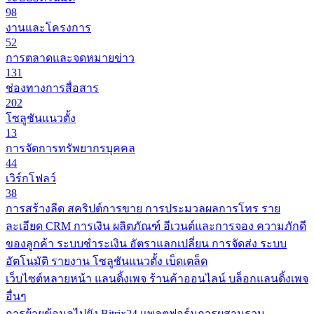
98
งานและโครงการ
52
การตลาดและจดหมายข่าว
131
ช่องทางการสื่อสาร
202
โซลูชันแนวตั้ง
13
การจัดการทรัพยากรบุคคล
44
เวิร์กโฟลว์
38
การสร้างลีด
สคริปต์การขาย
การประมวลผลการโทร
ราย
ละเอียด CRM
การเงิน
ผลิตภัณฑ์
อีเวนต์และการจอง
ความภักดี
ของลูกค้า
ระบบชำระเงิน
อัตราแลกเปลี่ยน
การจัดส่ง
ระบบ
อัตโนมัติ
รายงาน
โซลูชันแนวตั้ง
เบ็ดเตล็ด
เว็บไซต์หลายหน้า
แลนดิ้งเพจ
ร้านค้าออนไลน์
บล็อกแลนดิ้งเพจ
อื่นๆ
การย้ายข้อมูลไปยัง Bitrix24
แพลตฟอร์มการผสานรวม