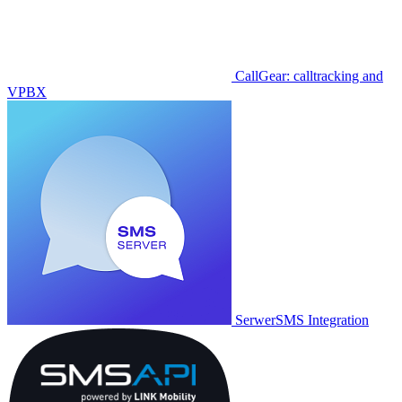
CallGear: calltracking and
VPBX
SerwerSMS Integration