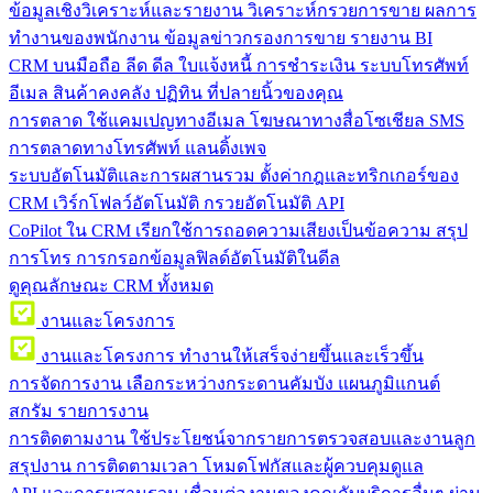
ข้อมูลเชิงวิเคราะห์และรายงาน
วิเคราะห์กรวยการขาย ผลการ
ทำงานของพนักงาน ข้อมูลข่าวกรองการขาย รายงาน BI
CRM บนมือถือ
ลีด ดีล ใบแจ้งหนี้ การชำระเงิน ระบบโทรศัพท์
อีเมล สินค้าคงคลัง ปฏิทิน ที่ปลายนิ้วของคุณ
การตลาด
ใช้แคมเปญทางอีเมล โฆษณาทางสื่อโซเชียล SMS
การตลาดทางโทรศัพท์ แลนดิ้งเพจ
ระบบอัตโนมัติและการผสานรวม
ตั้งค่ากฎและทริกเกอร์ของ
CRM เวิร์กโฟลว์อัตโนมัติ กรวยอัตโนมัติ API
CoPilot ใน CRM
เรียกใช้การถอดความเสียงเป็นข้อความ สรุป
การโทร การกรอกข้อมูลฟิลด์อัตโนมัติในดีล
ดูคุณลักษณะ CRM ทั้งหมด
งานและโครงการ
งานและโครงการ
ทำงานให้เสร็จง่ายขึ้นและเร็วขึ้น
การจัดการงาน
เลือกระหว่างกระดานคัมบัง แผนภูมิแกนต์
สกรัม รายการงาน
การติดตามงาน
ใช้ประโยชน์จากรายการตรวจสอบและงานลูก
สรุปงาน การติดตามเวลา โหมดโฟกัสและผู้ควบคุมดูแล