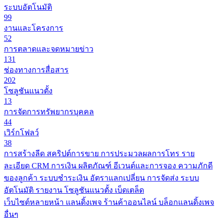
ระบบอัตโนมัติ
99
งานและโครงการ
52
การตลาดและจดหมายข่าว
131
ช่องทางการสื่อสาร
202
โซลูชันแนวตั้ง
13
การจัดการทรัพยากรบุคคล
44
เวิร์กโฟลว์
38
การสร้างลีด
สคริปต์การขาย
การประมวลผลการโทร
ราย
ละเอียด CRM
การเงิน
ผลิตภัณฑ์
อีเวนต์และการจอง
ความภักดี
ของลูกค้า
ระบบชำระเงิน
อัตราแลกเปลี่ยน
การจัดส่ง
ระบบ
อัตโนมัติ
รายงาน
โซลูชันแนวตั้ง
เบ็ดเตล็ด
เว็บไซต์หลายหน้า
แลนดิ้งเพจ
ร้านค้าออนไลน์
บล็อกแลนดิ้งเพจ
อื่นๆ