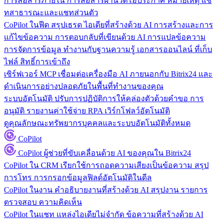
การสื่อสารภายใน
การสื่อสารผ่านวิดีโอประกาศ หมายเหตุ แช
ทสาธารณะและแชทส่วนตัว
CoPilot ในฟีด
สรุปเธรด ไอเดียที่สร้างด้วย AI การสร้างและการ
แก้ไขข้อความ การตอบกลับที่เขียนด้วย AI การแปลข้อความ
การจัดการข้อมูล
ทำงานกับฐานความรู้ เอกสารออนไลน์ ที่เก็บ
ไฟล์ สิทธิ์การเข้าถึง
เซิร์ฟเวอร์ MCP
เชื่อมต่อเครื่องมือ AI ภายนอกกับ Bitrix24 และ
ดำเนินการอย่างปลอดภัยในพื้นที่ทำงานของคุณ
ระบบอัตโนมัติ
ปรับการปฏิบัติการให้คล่องตัวด้วยคำขอ การ
อนุมัติ รายงานค่าใช้จ่าย RPA เวิร์กโฟลว์อัตโนมัติ
ดูคุณลักษณะทรัพยากรบุคคลและระบบอัตโนมัติทั้งหมด
CoPilot
CoPilot
ผู้ช่วยที่ขับเคลื่อนด้วย AI ของคุณใน Bitrix24
CoPilot ใน CRM
เรียกใช้การถอดความเสียงเป็นข้อความ สรุป
การโทร การกรอกข้อมูลฟิลด์อัตโนมัติในดีล
CoPilot ในงาน
คำอธิบายงานที่สร้างด้วย AI สรุปงาน รายการ
ตรวจสอบ ความคิดเห็น
CoPilot ในแชท
แหล่งไอเดียไม่จำกัด ข้อความที่สร้างด้วย AI