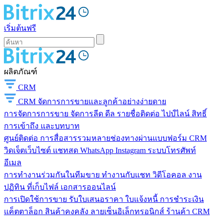
เริ่มต้นฟรี
ผลิตภัณฑ์
CRM
CRM
จัดการการขายและลูกค้าอย่างง่ายดาย
การจัดการการขาย
จัดการลีด ดีล รายชื่อติดต่อ ไปป์ไลน์ สิทธิ์
การเข้าถึง และบทบาท
ศูนย์ติดต่อ
การสื่อสารรวมหลายช่องทางผ่านแบบฟอร์ม CRM
วิดเจ็ตเว็บไซต์ แชทสด WhatsApp Instagram ระบบโทรศัพท์
อีเมล
การทำงานร่วมกันในทีมขาย
ทำงานกับแชท วิดีโอคอล งาน
ปฏิทิน ที่เก็บไฟล์ เอกสารออนไลน์
การเปิดใช้การขาย
รับใบเสนอราคา ใบแจ้งหนี้ การชำระเงิน
แค็ตตาล็อก สินค้าคงคลัง ลายเซ็นอิเล็กทรอนิกส์ ร้านค้า CRM