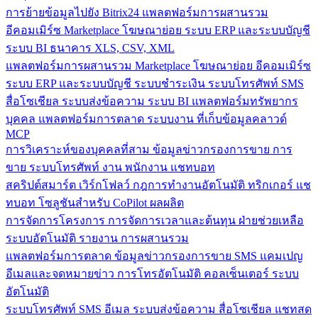
การย้ายข้อมูลไปยัง Bitrix24
แพลตฟอร์มการผสานรวม
อีคอมเมิร์ซ
Marketplace
โฆษณาย่อย
ระบบ ERP และระบบบัญชี
ระบบ BI
ธนาคาร
XLS, CSV, XML
แพลตฟอร์มการผสานรวม
Marketplace
โฆษณาย่อย
อีคอมเมิร์ซ
ระบบ ERP และระบบบัญชี
ระบบชำระเงิน
ระบบโทรศัพท์
SMS
สื่อโซเชียล
ระบบส่งข้อความ
ระบบ BI
แพลตฟอร์มทรัพยากร
บุคคล
แพลตฟอร์มการตลาด
ระบบงาน
ที่เก็บข้อมูลคลาวด์
MCP
การวิเคราะห์ของบุคคลที่สาม
ข้อมูลข่าวกรองการขาย
การ
ขาย
ระบบโทรศัพท์
งาน
พนักงาน
แชทบอท
สคริปต์สมาร์ต
เวิร์กโฟลว์
กฎการทำงานอัตโนมัติ
ทริกเกอร์
แช
ทบอท
โซลูชันสำหรับ CoPilot
ผลผลิต
การจัดการโครงการ
การจัดการเวลาและต้นทุน
ฝ่ายช่วยเหลือ
ระบบอัตโนมัติ
รายงาน
การผสานรวม
แพลตฟอร์มการตลาด
ข้อมูลข่าวกรองการขาย
SMS
แคมเปญ
อีเมลและจดหมายข่าว
การโทรอัตโนมัติ
คอลเซ็นเตอร์
ระบบ
อัตโนมัติ
ระบบโทรศัพท์
SMS
อีเมล
ระบบส่งข้อความ
สื่อโซเชียล
แชทสด