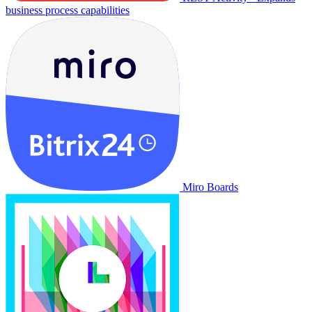
business process capabilities
Miro Boards