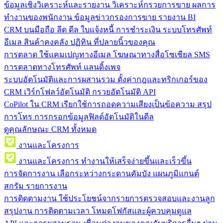
ข้อมูลเชิงวิเคราะห์และรายงาน
วิเคราะห์กรวยการขาย ผลการ
ทำงานของพนักงาน ข้อมูลข่าวกรองการขาย รายงาน BI
CRM บนมือถือ
ลีด ดีล ใบแจ้งหนี้ การชำระเงิน ระบบโทรศัพท์
อีเมล สินค้าคงคลัง ปฏิทิน ที่ปลายนิ้วของคุณ
การตลาด
ใช้แคมเปญทางอีเมล โฆษณาทางสื่อโซเชียล SMS
การตลาดทางโทรศัพท์ แลนดิ้งเพจ
ระบบอัตโนมัติและการผสานรวม
ตั้งค่ากฎและทริกเกอร์ของ
CRM เวิร์กโฟลว์อัตโนมัติ กรวยอัตโนมัติ API
CoPilot ใน CRM
เรียกใช้การถอดความเสียงเป็นข้อความ สรุป
การโทร การกรอกข้อมูลฟิลด์อัตโนมัติในดีล
ดูคุณลักษณะ CRM ทั้งหมด
งานและโครงการ
งานและโครงการ
ทำงานให้เสร็จง่ายขึ้นและเร็วขึ้น
การจัดการงาน
เลือกระหว่างกระดานคัมบัง แผนภูมิแกนต์
สกรัม รายการงาน
การติดตามงาน
ใช้ประโยชน์จากรายการตรวจสอบและงานลูก
สรุปงาน การติดตามเวลา โหมดโฟกัสและผู้ควบคุมดูแล