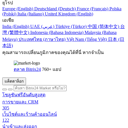
ยุโรป
Europe (English)
Deutschland (Deutsch)
France (Français)
Polska
(Polski)
Italia (Italiano)
United Kingdom (English)
เอเชีย
India (English)
UAE (عربي)
Türkiye (Türkçe)
中国 (简体中文)
台
灣 (繁體中文)
Indonesia (Bahasa Indonesia)
Malaysia (Bahasa
Melayu)
ประเทศไทย (ภาษาไทย)
Việt Nam (Tiếng Việt)
日本 (日
本語)
คุณสามารถเปลี่ยนภูมิภาคของคุณได้ที่นี่ หากจำเป็น
ตลาด Bitrix24
760+ แอป
แค็ตตาล็อก
โซลูชันฟรีอันดับสูงสุด
การขายและ CRM
305
เว็บไซต์และร้านค้าออนไลน์
122
นำเข้าและส่งออก