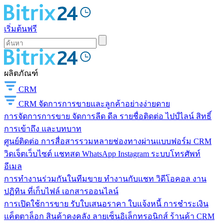
เริ่มต้นฟรี
ผลิตภัณฑ์
CRM
CRM
จัดการการขายและลูกค้าอย่างง่ายดาย
การจัดการการขาย
จัดการลีด ดีล รายชื่อติดต่อ ไปป์ไลน์ สิทธิ์
การเข้าถึง และบทบาท
ศูนย์ติดต่อ
การสื่อสารรวมหลายช่องทางผ่านแบบฟอร์ม CRM
วิดเจ็ตเว็บไซต์ แชทสด WhatsApp Instagram ระบบโทรศัพท์
อีเมล
การทำงานร่วมกันในทีมขาย
ทำงานกับแชท วิดีโอคอล งาน
ปฏิทิน ที่เก็บไฟล์ เอกสารออนไลน์
การเปิดใช้การขาย
รับใบเสนอราคา ใบแจ้งหนี้ การชำระเงิน
แค็ตตาล็อก สินค้าคงคลัง ลายเซ็นอิเล็กทรอนิกส์ ร้านค้า CRM