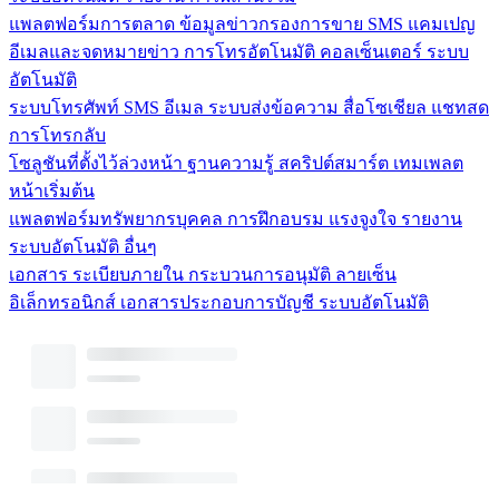
แพลตฟอร์มการตลาด
ข้อมูลข่าวกรองการขาย
SMS
แคมเปญ
อีเมลและจดหมายข่าว
การโทรอัตโนมัติ
คอลเซ็นเตอร์
ระบบ
อัตโนมัติ
ระบบโทรศัพท์
SMS
อีเมล
ระบบส่งข้อความ
สื่อโซเชียล
แชทสด
การโทรกลับ
โซลูชันที่ตั้งไว้ล่วงหน้า
ฐานความรู้
สคริปต์สมาร์ต
เทมเพลต
หน้าเริ่มต้น
แพลตฟอร์มทรัพยากรบุคคล
การฝึกอบรม
แรงจูงใจ
รายงาน
ระบบอัตโนมัติ
อื่นๆ
เอกสาร
ระเบียบภายใน
กระบวนการอนุมัติ
ลายเซ็น
อิเล็กทรอนิกส์
เอกสารประกอบการบัญชี
ระบบอัตโนมัติ