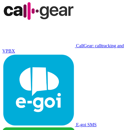
CallGear: calltracking and
VPBX
E-goi SMS