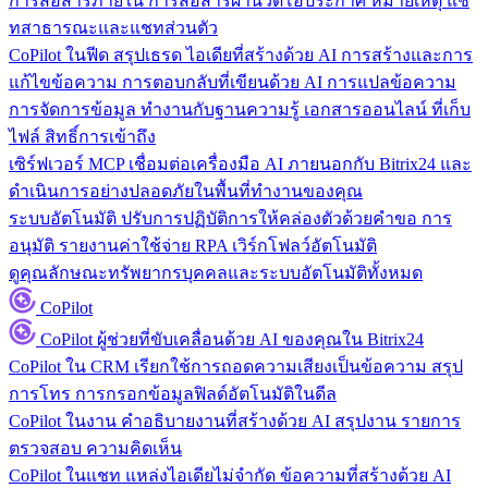
การสื่อสารภายใน
การสื่อสารผ่านวิดีโอประกาศ หมายเหตุ แช
ทสาธารณะและแชทส่วนตัว
CoPilot ในฟีด
สรุปเธรด ไอเดียที่สร้างด้วย AI การสร้างและการ
แก้ไขข้อความ การตอบกลับที่เขียนด้วย AI การแปลข้อความ
การจัดการข้อมูล
ทำงานกับฐานความรู้ เอกสารออนไลน์ ที่เก็บ
ไฟล์ สิทธิ์การเข้าถึง
เซิร์ฟเวอร์ MCP
เชื่อมต่อเครื่องมือ AI ภายนอกกับ Bitrix24 และ
ดำเนินการอย่างปลอดภัยในพื้นที่ทำงานของคุณ
ระบบอัตโนมัติ
ปรับการปฏิบัติการให้คล่องตัวด้วยคำขอ การ
อนุมัติ รายงานค่าใช้จ่าย RPA เวิร์กโฟลว์อัตโนมัติ
ดูคุณลักษณะทรัพยากรบุคคลและระบบอัตโนมัติทั้งหมด
CoPilot
CoPilot
ผู้ช่วยที่ขับเคลื่อนด้วย AI ของคุณใน Bitrix24
CoPilot ใน CRM
เรียกใช้การถอดความเสียงเป็นข้อความ สรุป
การโทร การกรอกข้อมูลฟิลด์อัตโนมัติในดีล
CoPilot ในงาน
คำอธิบายงานที่สร้างด้วย AI สรุปงาน รายการ
ตรวจสอบ ความคิดเห็น
CoPilot ในแชท
แหล่งไอเดียไม่จำกัด ข้อความที่สร้างด้วย AI