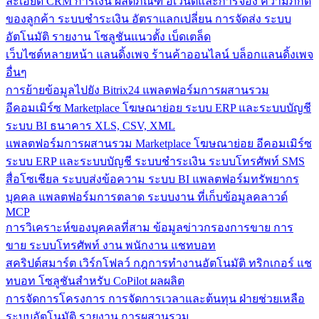
ละเอียด CRM
การเงิน
ผลิตภัณฑ์
อีเวนต์และการจอง
ความภักดี
ของลูกค้า
ระบบชำระเงิน
อัตราแลกเปลี่ยน
การจัดส่ง
ระบบ
อัตโนมัติ
รายงาน
โซลูชันแนวตั้ง
เบ็ดเตล็ด
เว็บไซต์หลายหน้า
แลนดิ้งเพจ
ร้านค้าออนไลน์
บล็อกแลนดิ้งเพจ
อื่นๆ
การย้ายข้อมูลไปยัง Bitrix24
แพลตฟอร์มการผสานรวม
อีคอมเมิร์ซ
Marketplace
โฆษณาย่อย
ระบบ ERP และระบบบัญชี
ระบบ BI
ธนาคาร
XLS, CSV, XML
แพลตฟอร์มการผสานรวม
Marketplace
โฆษณาย่อย
อีคอมเมิร์ซ
ระบบ ERP และระบบบัญชี
ระบบชำระเงิน
ระบบโทรศัพท์
SMS
สื่อโซเชียล
ระบบส่งข้อความ
ระบบ BI
แพลตฟอร์มทรัพยากร
บุคคล
แพลตฟอร์มการตลาด
ระบบงาน
ที่เก็บข้อมูลคลาวด์
MCP
การวิเคราะห์ของบุคคลที่สาม
ข้อมูลข่าวกรองการขาย
การ
ขาย
ระบบโทรศัพท์
งาน
พนักงาน
แชทบอท
สคริปต์สมาร์ต
เวิร์กโฟลว์
กฎการทำงานอัตโนมัติ
ทริกเกอร์
แช
ทบอท
โซลูชันสำหรับ CoPilot
ผลผลิต
การจัดการโครงการ
การจัดการเวลาและต้นทุน
ฝ่ายช่วยเหลือ
ระบบอัตโนมัติ
รายงาน
การผสานรวม