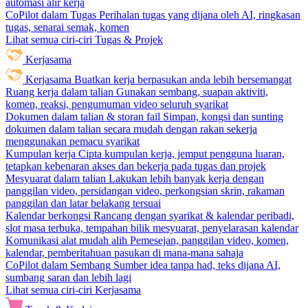
automasi alir kerja
CoPilot dalam Tugas
Perihalan tugas yang dijana oleh AI, ringkasan
tugas, senarai semak, komen
Lihat semua ciri-ciri Tugas & Projek
Kerjasama
Kerjasama
Buatkan kerja berpasukan anda lebih bersemangat
Ruang kerja dalam talian
Gunakan sembang, suapan aktiviti,
komen, reaksi, pengumuman video seluruh syarikat
Dokumen dalam talian & storan fail
Simpan, kongsi dan sunting
dokumen dalam talian secara mudah dengan rakan sekerja
menggunakan pemacu syarikat
Kumpulan kerja
Cipta kumpulan kerja, jemput pengguna luaran,
tetapkan kebenaran akses dan bekerja pada tugas dan projek
Mesyuarat dalam talian
Lakukan lebih banyak kerja dengan
panggilan video, persidangan video, perkongsian skrin, rakaman
panggilan dan latar belakang tersuai
Kalendar berkongsi
Rancang dengan syarikat & kalendar peribadi,
slot masa terbuka, tempahan bilik mesyuarat, penyelarasan kalendar
Komunikasi alat mudah alih
Pemesejan, panggilan video, komen,
kalendar, pemberitahuan pasukan di mana-mana sahaja
CoPilot dalam Sembang
Sumber idea tanpa had, teks dijana AI,
sumbang saran dan lebih lagi
Lihat semua ciri-ciri Kerjasama