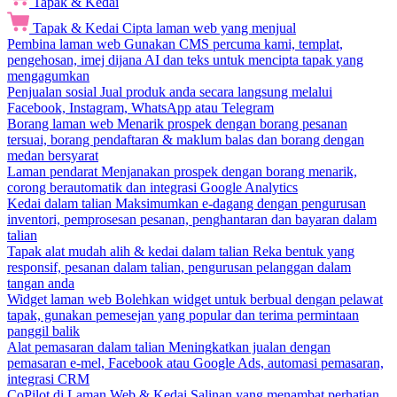
Tapak & Kedai
Tapak & Kedai
Cipta laman web yang menjual
Pembina laman web
Gunakan CMS percuma kami, templat,
pengehosan, imej dijana AI dan teks untuk mencipta tapak yang
mengagumkan
Penjualan sosial
Jual produk anda secara langsung melalui
Facebook, Instagram, WhatsApp atau Telegram
Borang laman web
Menarik prospek dengan borang pesanan
tersuai, borang pendaftaran & maklum balas dan borang dengan
medan bersyarat
Laman pendarat
Menjanakan prospek dengan borang menarik,
corong berautomatik dan integrasi Google Analytics
Kedai dalam talian
Maksimumkan e-dagang dengan pengurusan
inventori, pemprosesan pesanan, penghantaran dan bayaran dalam
talian
Tapak alat mudah alih & kedai dalam talian
Reka bentuk yang
responsif, pesanan dalam talian, pengurusan pelanggan dalam
tangan anda
Widget laman web
Bolehkan widget untuk berbual dengan pelawat
tapak, gunakan pemesejan yang popular dan terima permintaan
panggil balik
Alat pemasaran dalam talian
Meningkatkan jualan dengan
pemasaran e-mel, Facebook atau Google Ads, automasi pemasaran,
integrasi CRM
CoPilot di Laman Web & Kedai
Salinan yang menambat perhatian