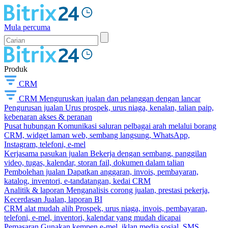
Mula percuma
Produk
CRM
CRM
Menguruskan jualan dan pelanggan dengan lancar
Pengurusan jualan
Urus prospek, urus niaga, kenalan, talian paip,
kebenaran akses & peranan
Pusat hubungan
Komunikasi saluran pelbagai arah melalui borang
CRM, widget laman web, sembang langsung, WhatsApp,
Instagram, telefoni, e-mel
Kerjasama pasukan jualan
Bekerja dengan sembang, panggilan
video, tugas, kalendar, storan fail, dokumen dalam talian
Pembolehan jualan
Dapatkan anggaran, invois, pembayaran,
katalog, inventori, e-tandatangan, kedai CRM
Analitik & laporan
Menganalisis corong jualan, prestasi pekerja,
Kecerdasan Jualan, laporan BI
CRM alat mudah alih
Prospek, urus niaga, invois, pembayaran,
telefoni, e-mel, inventori, kalendar yang mudah dicapai
Pemasaran
Gunakan kempen e-mel, iklan media sosial, SMS,