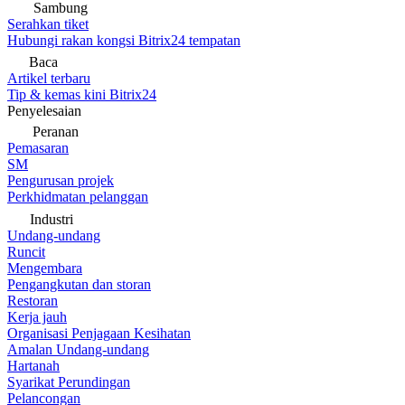
Sambung
Serahkan tiket
Hubungi rakan kongsi Bitrix24 tempatan
Baca
Artikel terbaru
Tip & kemas kini Bitrix24
Penyelesaian
Peranan
Pemasaran
SM
Pengurusan projek
Perkhidmatan pelanggan
Industri
Undang-undang
Runcit
Mengembara
Pengangkutan dan storan
Restoran
Kerja jauh
Organisasi Penjagaan Kesihatan
Amalan Undang-undang
Hartanah
Syarikat Perundingan
Pelancongan