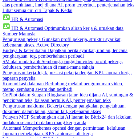
atas permintaan, imej dijana AI, prom terperinci, penterjemahan teks
Lihat semua ciri-ciri Tapak & Kedai
HR & Automasi
HR & Automasi
Optimumkan aliran kerja & uruskan data
Sumber Manusia
Pengurusan pekerja
Gunakan profil pekerja, struktur syarikat,
kebenaran akses, Active Directory
Budaya & keterlibatan
Dapatkan berita syarikat, undian, lencana
penghargaan, teg, pemberitahuan peribadi
SM alat mudah alih
Sembang, panggilan video, profil pekerja,
kelulusan, pemberitahuan di mana-mana sahaja
Pengurusan kerja
Jejak prestasi pekerja dengan KPI, laporan kerja,
paparan penyelia
Komunikasi dalaman
Berhubung melalui pengumuman video,
memo, sembang awam dan peribadi
CoPilot dalam Suapan
Ringkasan jalur, idea dijana AI, suntingan &
penciptaan teks, balasan bertulis AI, penterjemahan teks
Pengurusan maklumat
Bekerja dengan pangkalan pengetahuan,
dokumen dalam talian, storan fail, kebenaran akses
Pelayan MCP
Sambungkan alat AI luaran ke Bitrix24 dan lakukan
tindakan selamat di dalam ruang kerja anda
Automasi
Memperkemas operasi dengan permintaan, kelulusan,
laporan perbelanjaan, RPA, automasi alir kerja