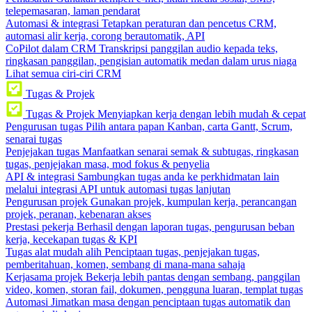
telepemasaran, laman pendarat
Automasi & integrasi
Tetapkan peraturan dan pencetus CRM,
automasi alir kerja, corong berautomatik, API
CoPilot dalam CRM
Transkripsi panggilan audio kepada teks,
ringkasan panggilan, pengisian automatik medan dalam urus niaga
Lihat semua ciri-ciri CRM
Tugas & Projek
Tugas & Projek
Menyiapkan kerja dengan lebih mudah & cepat
Pengurusan tugas
Pilih antara papan Kanban, carta Gantt, Scrum,
senarai tugas
Penjejakan tugas
Manfaatkan senarai semak & subtugas, ringkasan
tugas, penjejakan masa, mod fokus & penyelia
API & integrasi
Sambungkan tugas anda ke perkhidmatan lain
melalui integrasi API untuk automasi tugas lanjutan
Pengurusan projek
Gunakan projek, kumpulan kerja, perancangan
projek, peranan, kebenaran akses
Prestasi pekerja
Berhasil dengan laporan tugas, pengurusan beban
kerja, kecekapan tugas & KPI
Tugas alat mudah alih
Penciptaan tugas, penjejakan tugas,
pemberitahuan, komen, sembang di mana-mana sahaja
Kerjasama projek
Bekerja lebih pantas dengan sembang, panggilan
video, komen, storan fail, dokumen, pengguna luaran, templat tugas
Automasi
Jimatkan masa dengan penciptaan tugas automatik dan