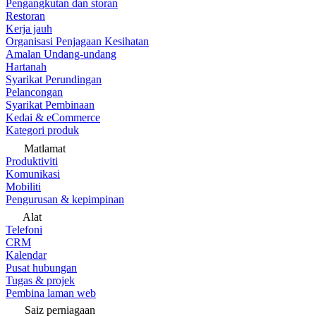
Pengangkutan dan storan
Restoran
Kerja jauh
Organisasi Penjagaan Kesihatan
Amalan Undang-undang
Hartanah
Syarikat Perundingan
Pelancongan
Syarikat Pembinaan
Kedai & eCommerce
Kategori produk
Matlamat
Produktiviti
Komunikasi
Mobiliti
Pengurusan & kepimpinan
Alat
Telefoni
CRM
Kalendar
Pusat hubungan
Tugas & projek
Pembina laman web
Saiz perniagaan