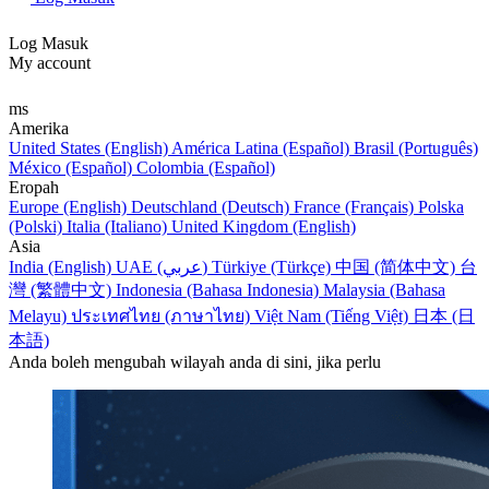
Log Masuk
My account
ms
Amerika
United States (English)
América Latina (Español)
Brasil (Português)
México (Español)
Colombia (Español)
Eropah
Europe (English)
Deutschland (Deutsch)
France (Français)
Polska
(Polski)
Italia (Italiano)
United Kingdom (English)
Asia
India (English)
UAE (عربي)
Türkiye (Türkçe)
中国 (简体中文)
台
灣 (繁體中文)
Indonesia (Bahasa Indonesia)
Malaysia (Bahasa
Melayu)
ประเทศไทย (ภาษาไทย)
Việt Nam (Tiếng Việt)
日本 (日
本語)
Anda boleh mengubah wilayah anda di sini, jika perlu