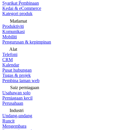
Syarikat Pembinaan
Kedai & eCommerce
Kategori produk
Matlamat
Produktiviti
Komunikasi
Mobiliti
Pengurusan & kepimpinan
Alat
Telefoni
CRM
Kalendar
Pusat hubungan
Tugas & projek
Pembina laman web
Saiz perniagaan
Usahawan solo
Perniagaan kecil
Perusahaan
Industri
Undang-undang
Runcit
Mengembara