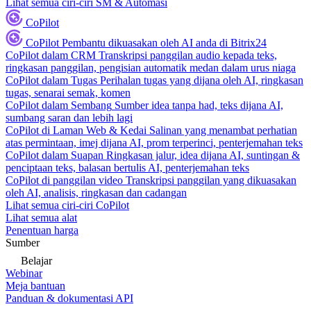
Lihat semua ciri-ciri SM & Automasi
CoPilot
CoPilot
Pembantu dikuasakan oleh AI anda di Bitrix24
CoPilot dalam CRM
Transkripsi panggilan audio kepada teks,
ringkasan panggilan, pengisian automatik medan dalam urus niaga
CoPilot dalam Tugas
Perihalan tugas yang dijana oleh AI, ringkasan
tugas, senarai semak, komen
CoPilot dalam Sembang
Sumber idea tanpa had, teks dijana AI,
sumbang saran dan lebih lagi
CoPilot di Laman Web & Kedai
Salinan yang menambat perhatian
atas permintaan, imej dijana AI, prom terperinci, penterjemahan teks
CoPilot dalam Suapan
Ringkasan jalur, idea dijana AI, suntingan &
penciptaan teks, balasan bertulis AI, penterjemahan teks
CoPilot di panggilan video
Transkripsi panggilan yang dikuasakan
oleh AI, analisis, ringkasan dan cadangan
Lihat semua ciri-ciri CoPilot
Lihat semua alat
Penentuan harga
Sumber
Belajar
Webinar
Meja bantuan
Panduan & dokumentasi API