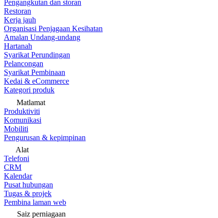
Pengangkutan dan storan
Restoran
Kerja jauh
Organisasi Penjagaan Kesihatan
Amalan Undang-undang
Hartanah
Syarikat Perundingan
Pelancongan
Syarikat Pembinaan
Kedai & eCommerce
Kategori produk
Matlamat
Produktiviti
Komunikasi
Mobiliti
Pengurusan & kepimpinan
Alat
Telefoni
CRM
Kalendar
Pusat hubungan
Tugas & projek
Pembina laman web
Saiz perniagaan