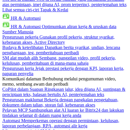
atas permintaan, imej dijana AI, prom terperinci, penterjemahan teks
Lihat semua ciri-ciri Tapak & Kedai
HR & Automasi
HR & Automasi
Optimumkan aliran kerja & uruskan data
Sumber Manusia
Pengurusan pekerja
Gunakan profil pekerja, struktur syarikat,
kebenaran akses, Active Directory
Budaya & keterlibatan
Dapatkan berita syarikat, undian, lencana
penghargaan, teg, pemberitahuan peribadi
SM alat mudah alih
Sembang, panggilan video, profil pekerja,
kelulusan, pemberitahuan di mana-mana sahaja
Pengurusan kerja
Jejak prestasi pekerja dengan KPI, laporan kerja,
paparan penyelia
Komunikasi dalaman
Berhubung melalui pengumuman video,
memo, sembang awam dan peribadi
CoPilot dalam Suapan
Ringkasan jalur, idea dijana AI, suntingan &
penciptaan teks, balasan bertulis AI, penterjemahan teks
Pengurusan maklumat
Bekerja dengan pangkalan pengetahuan,
dokumen dalam talian, storan fail, kebenaran akses
Pelayan MCP
Sambungkan alat AI luaran ke Bitrix24 dan lakukan
tindakan selamat di dalam ruang kerja anda
Automasi
Memperkemas operasi dengan permintaan, kelulusan,
laporan perbelanjaan, RPA, automasi alir kerja