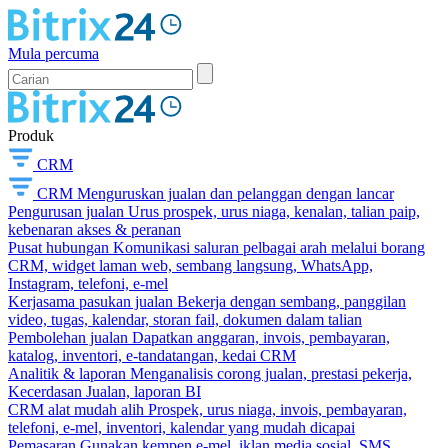
Mula percuma
Produk
CRM
CRM
Menguruskan jualan dan pelanggan dengan lancar
Pengurusan jualan
Urus prospek, urus niaga, kenalan, talian paip,
kebenaran akses & peranan
Pusat hubungan
Komunikasi saluran pelbagai arah melalui borang
CRM, widget laman web, sembang langsung, WhatsApp,
Instagram, telefoni, e-mel
Kerjasama pasukan jualan
Bekerja dengan sembang, panggilan
video, tugas, kalendar, storan fail, dokumen dalam talian
Pembolehan jualan
Dapatkan anggaran, invois, pembayaran,
katalog, inventori, e-tandatangan, kedai CRM
Analitik & laporan
Menganalisis corong jualan, prestasi pekerja,
Kecerdasan Jualan, laporan BI
CRM alat mudah alih
Prospek, urus niaga, invois, pembayaran,
telefoni, e-mel, inventori, kalendar yang mudah dicapai
Pemasaran
Gunakan kempen e-mel, iklan media sosial, SMS,