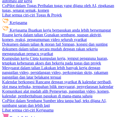
automasi alir kerja
CoPilot dalam Tugas
Perihalan tugas yang dijana oleh AI, ringkasan
tugas, senarai semak, komen
Lihat semua ciri-ciri Tugas & Projek
Kerjasama
Kerjasama
Buatkan kerja berpasukan anda lebih bersemangat
Ruang kerja dalam talian
Gunakan sembang, suapan aktiviti,
komen, reaksi, pengumuman video seluruh syarikat
Dokumen dalam talian & storan fail
Simpan, kongsi dan sunting
dokumen dalam talian secara mudah dengan rakan sekerja
menggunakan pemacu syarikat
Kumpulan kerja
Cipta kumpulan kerja, jemput pengguna luaran,
tetapkan kebenaran akses dan bekerja pada tugas dan projek
Mesyuarat dalam talian
Lakukan lebih banyak kerja dengan
panggilan video, persidangan video, perkongsian skrin, rakaman
panggilan dan latar belakang tersuai
Kalendar berkongsi
Rancang dengan syarikat & kalendar peribadi,
slot masa terbuka, tempahan bilik mesyuarat, penyelarasan kalendar
Komunikasi alat mudah alih
Pemesejan, panggilan video, komen,
kalendar, pemberitahuan pasukan di mana-mana sahaja
CoPilot dalam Sembang
Sumber idea tanpa had, teks dijana AI,
sumbang saran dan lebih lagi
Lihat semua ciri-ciri Kerjasama