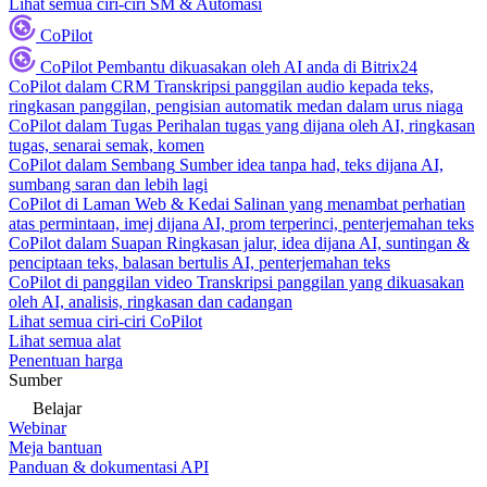
Lihat semua ciri-ciri SM & Automasi
CoPilot
CoPilot
Pembantu dikuasakan oleh AI anda di Bitrix24
CoPilot dalam CRM
Transkripsi panggilan audio kepada teks,
ringkasan panggilan, pengisian automatik medan dalam urus niaga
CoPilot dalam Tugas
Perihalan tugas yang dijana oleh AI, ringkasan
tugas, senarai semak, komen
CoPilot dalam Sembang
Sumber idea tanpa had, teks dijana AI,
sumbang saran dan lebih lagi
CoPilot di Laman Web & Kedai
Salinan yang menambat perhatian
atas permintaan, imej dijana AI, prom terperinci, penterjemahan teks
CoPilot dalam Suapan
Ringkasan jalur, idea dijana AI, suntingan &
penciptaan teks, balasan bertulis AI, penterjemahan teks
CoPilot di panggilan video
Transkripsi panggilan yang dikuasakan
oleh AI, analisis, ringkasan dan cadangan
Lihat semua ciri-ciri CoPilot
Lihat semua alat
Penentuan harga
Sumber
Belajar
Webinar
Meja bantuan
Panduan & dokumentasi API