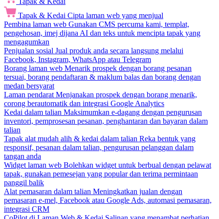
Tapak & Kedai
Tapak & Kedai
Cipta laman web yang menjual
Pembina laman web
Gunakan CMS percuma kami, templat,
pengehosan, imej dijana AI dan teks untuk mencipta tapak yang
mengagumkan
Penjualan sosial
Jual produk anda secara langsung melalui
Facebook, Instagram, WhatsApp atau Telegram
Borang laman web
Menarik prospek dengan borang pesanan
tersuai, borang pendaftaran & maklum balas dan borang dengan
medan bersyarat
Laman pendarat
Menjanakan prospek dengan borang menarik,
corong berautomatik dan integrasi Google Analytics
Kedai dalam talian
Maksimumkan e-dagang dengan pengurusan
inventori, pemprosesan pesanan, penghantaran dan bayaran dalam
talian
Tapak alat mudah alih & kedai dalam talian
Reka bentuk yang
responsif, pesanan dalam talian, pengurusan pelanggan dalam
tangan anda
Widget laman web
Bolehkan widget untuk berbual dengan pelawat
tapak, gunakan pemesejan yang popular dan terima permintaan
panggil balik
Alat pemasaran dalam talian
Meningkatkan jualan dengan
pemasaran e-mel, Facebook atau Google Ads, automasi pemasaran,
integrasi CRM
CoPilot di Laman Web & Kedai
Salinan yang menambat perhatian