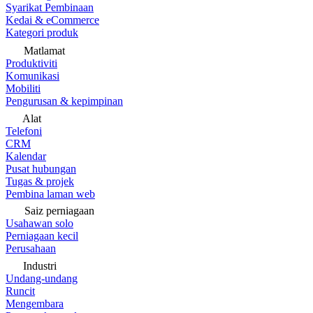
Syarikat Pembinaan
Kedai & eCommerce
Kategori produk
Matlamat
Produktiviti
Komunikasi
Mobiliti
Pengurusan & kepimpinan
Alat
Telefoni
CRM
Kalendar
Pusat hubungan
Tugas & projek
Pembina laman web
Saiz perniagaan
Usahawan solo
Perniagaan kecil
Perusahaan
Industri
Undang-undang
Runcit
Mengembara