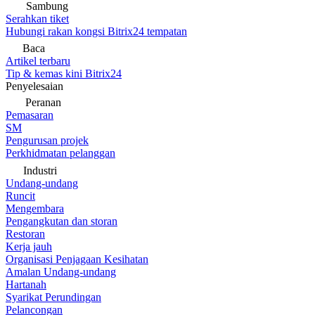
Sambung
Serahkan tiket
Hubungi rakan kongsi Bitrix24 tempatan
Baca
Artikel terbaru
Tip & kemas kini Bitrix24
Penyelesaian
Peranan
Pemasaran
SM
Pengurusan projek
Perkhidmatan pelanggan
Industri
Undang-undang
Runcit
Mengembara
Pengangkutan dan storan
Restoran
Kerja jauh
Organisasi Penjagaan Kesihatan
Amalan Undang-undang
Hartanah
Syarikat Perundingan
Pelancongan