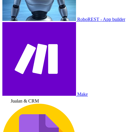
RoboREST - App builder
Make
Jualan & CRM