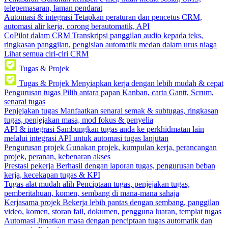
telepemasaran, laman pendarat
Automasi & integrasi
Tetapkan peraturan dan pencetus CRM,
automasi alir kerja, corong berautomatik, API
CoPilot dalam CRM
Transkripsi panggilan audio kepada teks,
ringkasan panggilan, pengisian automatik medan dalam urus niaga
Lihat semua ciri-ciri CRM
Tugas & Projek
Tugas & Projek
Menyiapkan kerja dengan lebih mudah & cepat
Pengurusan tugas
Pilih antara papan Kanban, carta Gantt, Scrum,
senarai tugas
Penjejakan tugas
Manfaatkan senarai semak & subtugas, ringkasan
tugas, penjejakan masa, mod fokus & penyelia
API & integrasi
Sambungkan tugas anda ke perkhidmatan lain
melalui integrasi API untuk automasi tugas lanjutan
Pengurusan projek
Gunakan projek, kumpulan kerja, perancangan
projek, peranan, kebenaran akses
Prestasi pekerja
Berhasil dengan laporan tugas, pengurusan beban
kerja, kecekapan tugas & KPI
Tugas alat mudah alih
Penciptaan tugas, penjejakan tugas,
pemberitahuan, komen, sembang di mana-mana sahaja
Kerjasama projek
Bekerja lebih pantas dengan sembang, panggilan
video, komen, storan fail, dokumen, pengguna luaran, templat tugas
Automasi
Jimatkan masa dengan penciptaan tugas automatik dan