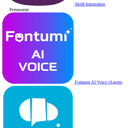
Skrill Integration
Pemasaran
Fontumi AI Voice iAgents