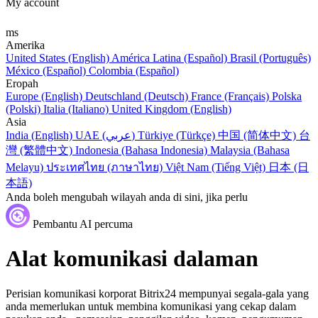
My account
ms
Amerika
United States (English)
América Latina (Español)
Brasil (Português)
México (Español)
Colombia (Español)
Eropah
Europe (English)
Deutschland (Deutsch)
France (Français)
Polska
(Polski)
Italia (Italiano)
United Kingdom (English)
Asia
India (English)
UAE (عربي)
Türkiye (Türkçe)
中国 (简体中文)
台
灣 (繁體中文)
Indonesia (Bahasa Indonesia)
Malaysia (Bahasa
Melayu)
ประเทศไทย (ภาษาไทย)
Việt Nam (Tiếng Việt)
日本 (日
本語)
Anda boleh mengubah wilayah anda di sini, jika perlu
Pembantu AI percuma
Alat komunikasi dalaman
Perisian komunikasi korporat Bitrix24 mempunyai segala-gala yang
anda memerlukan untuk membina komunikasi yang cekap dalam