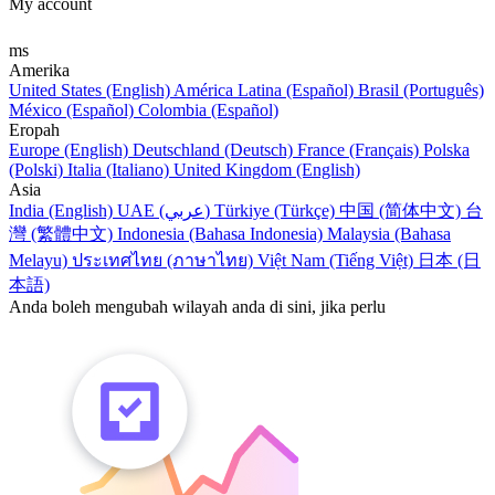
My account
ms
Amerika
United States (English)
América Latina (Español)
Brasil (Português)
México (Español)
Colombia (Español)
Eropah
Europe (English)
Deutschland (Deutsch)
France (Français)
Polska
(Polski)
Italia (Italiano)
United Kingdom (English)
Asia
India (English)
UAE (عربي)
Türkiye (Türkçe)
中国 (简体中文)
台
灣 (繁體中文)
Indonesia (Bahasa Indonesia)
Malaysia (Bahasa
Melayu)
ประเทศไทย (ภาษาไทย)
Việt Nam (Tiếng Việt)
日本 (日
本語)
Anda boleh mengubah wilayah anda di sini, jika perlu