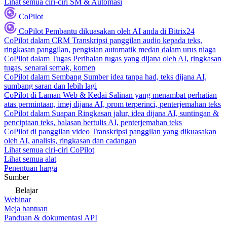
Lihat semua ciri-ciri SM & Automasi
CoPilot
CoPilot
Pembantu dikuasakan oleh AI anda di Bitrix24
CoPilot dalam CRM
Transkripsi panggilan audio kepada teks,
ringkasan panggilan, pengisian automatik medan dalam urus niaga
CoPilot dalam Tugas
Perihalan tugas yang dijana oleh AI, ringkasan
tugas, senarai semak, komen
CoPilot dalam Sembang
Sumber idea tanpa had, teks dijana AI,
sumbang saran dan lebih lagi
CoPilot di Laman Web & Kedai
Salinan yang menambat perhatian
atas permintaan, imej dijana AI, prom terperinci, penterjemahan teks
CoPilot dalam Suapan
Ringkasan jalur, idea dijana AI, suntingan &
penciptaan teks, balasan bertulis AI, penterjemahan teks
CoPilot di panggilan video
Transkripsi panggilan yang dikuasakan
oleh AI, analisis, ringkasan dan cadangan
Lihat semua ciri-ciri CoPilot
Lihat semua alat
Penentuan harga
Sumber
Belajar
Webinar
Meja bantuan
Panduan & dokumentasi API