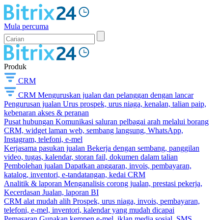
Mula percuma
Produk
CRM
CRM
Menguruskan jualan dan pelanggan dengan lancar
Pengurusan jualan
Urus prospek, urus niaga, kenalan, talian paip,
kebenaran akses & peranan
Pusat hubungan
Komunikasi saluran pelbagai arah melalui borang
CRM, widget laman web, sembang langsung, WhatsApp,
Instagram, telefoni, e-mel
Kerjasama pasukan jualan
Bekerja dengan sembang, panggilan
video, tugas, kalendar, storan fail, dokumen dalam talian
Pembolehan jualan
Dapatkan anggaran, invois, pembayaran,
katalog, inventori, e-tandatangan, kedai CRM
Analitik & laporan
Menganalisis corong jualan, prestasi pekerja,
Kecerdasan Jualan, laporan BI
CRM alat mudah alih
Prospek, urus niaga, invois, pembayaran,
telefoni, e-mel, inventori, kalendar yang mudah dicapai
Pemasaran
Gunakan kempen e-mel, iklan media sosial, SMS,