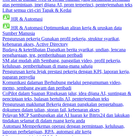
atas permintaan, imej dijana AI, prom terperinci, penterjemahan teks
Lihat semua ciri-ciri Tapak & Kedai
HR & Automasi
HR & Automasi
Optimumkan aliran kerja & uruskan data
Sumber Manusia
Pengurusan pekerja
Gunakan profil pekerja, struktur syarikat,
kebenaran akses, Active Directory
Budaya & keterlibatan
Dapatkan berita syarikat, undian, lencana
penghargaan, teg, pemberitahuan peribadi
SM alat mudah alih
Sembang, panggilan video, profil pekerja,
kelulusan, pemberitahuan di mana-mana sahaja
Pengurusan kerja
Jejak prestasi pekerja dengan KPI, laporan kerja,
paparan penyelia
Komunikasi dalaman
Berhubung melalui pengumuman video,
memo, sembang awam dan peribadi
CoPilot dalam Suapan
Ringkasan jalur, idea dijana AI, suntingan &
penciptaan teks, balasan bertulis AI, penterjemahan teks
Pengurusan maklumat
Bekerja dengan pangkalan pengetahuan,
dokumen dalam talian, storan fail, kebenaran akses
Pelayan MCP
Sambungkan alat AI luaran ke Bitrix24 dan lakukan
tindakan selamat di dalam ruang kerja anda
Automasi
Memperkemas operasi dengan permintaan, kelulusan,
laporan perbelanjaan, RPA, automasi alir kerja