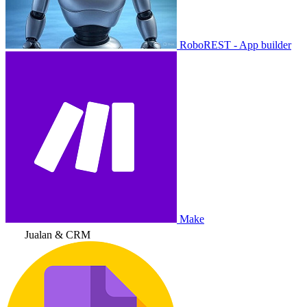
RoboREST - App builder
Make
Jualan & CRM