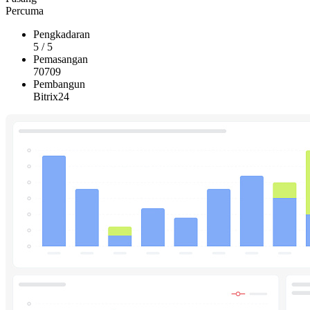
Percuma
Pengkadaran
5
/
5
Pemasangan
70709
Pembangun
Bitrix24