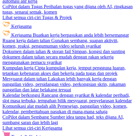
automasi alir kerja
CoPilot dalam Tugas
Perihalan tugas yang dijana oleh AI, ringkasan
tugas, senarai semak, komen
Lihat semua ciri-ciri Tugas & Projek
Kerjasama
Kerjasama
Buatkan kerja berpasukan anda lebih bersemangat
Ruang kerja dalam talian
Gunakan sembang, suapan aktiviti,
komen, reaksi, pengumuman video seluruh syarikat
Dokumen dalam talian & storan fail
Simpan, kongsi dan sunting
dokumen dalam talian secara mudah dengan rakan sekerja
menggunakan pemacu syarikat
Kumpulan kerja
Cipta kumpulan kerja, jemput pengguna luaran,
tetapkan kebenaran akses dan bekerja pada tugas dan projek
Mesyuarat dalam talian
Lakukan lebih banyak kerja dengan
panggilan video, persidangan video, perkongsian skrin, rakaman
panggilan dan latar belakang tersuai
Kalendar berkongsi
Rancang dengan syarikat & kalendar peribadi,
slot masa terbuka, tempahan bilik mesyuarat, penyelarasan kalendar
Komunikasi alat mudah alih
Pemesejan, panggilan video, komen,
kalendar, pemberitahuan pasukan di mana-mana sahaja
CoPilot dalam Sembang
Sumber idea tanpa had, teks dijana AI,
sumbang saran dan lebih lagi
Lihat semua ciri-ciri Kerjasama