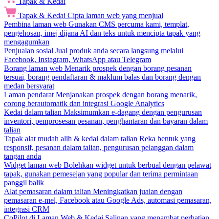
Tapak & Kedai
Tapak & Kedai
Cipta laman web yang menjual
Pembina laman web
Gunakan CMS percuma kami, templat,
pengehosan, imej dijana AI dan teks untuk mencipta tapak yang
mengagumkan
Penjualan sosial
Jual produk anda secara langsung melalui
Facebook, Instagram, WhatsApp atau Telegram
Borang laman web
Menarik prospek dengan borang pesanan
tersuai, borang pendaftaran & maklum balas dan borang dengan
medan bersyarat
Laman pendarat
Menjanakan prospek dengan borang menarik,
corong berautomatik dan integrasi Google Analytics
Kedai dalam talian
Maksimumkan e-dagang dengan pengurusan
inventori, pemprosesan pesanan, penghantaran dan bayaran dalam
talian
Tapak alat mudah alih & kedai dalam talian
Reka bentuk yang
responsif, pesanan dalam talian, pengurusan pelanggan dalam
tangan anda
Widget laman web
Bolehkan widget untuk berbual dengan pelawat
tapak, gunakan pemesejan yang popular dan terima permintaan
panggil balik
Alat pemasaran dalam talian
Meningkatkan jualan dengan
pemasaran e-mel, Facebook atau Google Ads, automasi pemasaran,
integrasi CRM
CoPilot di Laman Web & Kedai
Salinan yang menambat perhatian