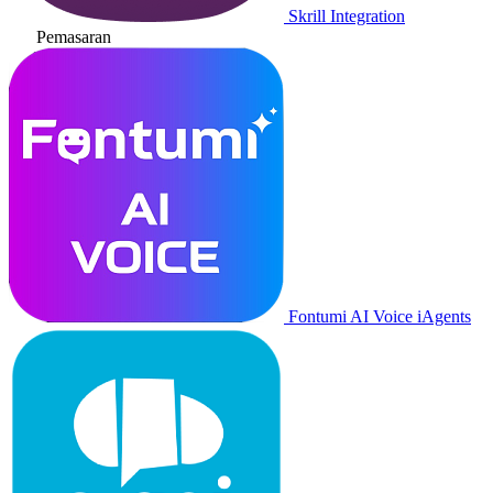
Skrill Integration
Pemasaran
Fontumi AI Voice iAgents