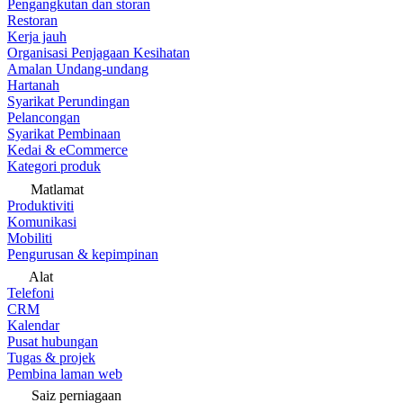
Pengangkutan dan storan
Restoran
Kerja jauh
Organisasi Penjagaan Kesihatan
Amalan Undang-undang
Hartanah
Syarikat Perundingan
Pelancongan
Syarikat Pembinaan
Kedai & eCommerce
Kategori produk
Matlamat
Produktiviti
Komunikasi
Mobiliti
Pengurusan & kepimpinan
Alat
Telefoni
CRM
Kalendar
Pusat hubungan
Tugas & projek
Pembina laman web
Saiz perniagaan