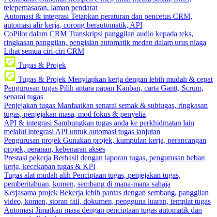
telepemasaran, laman pendarat
Automasi & integrasi
Tetapkan peraturan dan pencetus CRM,
automasi alir kerja, corong berautomatik, API
CoPilot dalam CRM
Transkripsi panggilan audio kepada teks,
ringkasan panggilan, pengisian automatik medan dalam urus niaga
Lihat semua ciri-ciri CRM
Tugas & Projek
Tugas & Projek
Menyiapkan kerja dengan lebih mudah & cepat
Pengurusan tugas
Pilih antara papan Kanban, carta Gantt, Scrum,
senarai tugas
Penjejakan tugas
Manfaatkan senarai semak & subtugas, ringkasan
tugas, penjejakan masa, mod fokus & penyelia
API & integrasi
Sambungkan tugas anda ke perkhidmatan lain
melalui integrasi API untuk automasi tugas lanjutan
Pengurusan projek
Gunakan projek, kumpulan kerja, perancangan
projek, peranan, kebenaran akses
Prestasi pekerja
Berhasil dengan laporan tugas, pengurusan beban
kerja, kecekapan tugas & KPI
Tugas alat mudah alih
Penciptaan tugas, penjejakan tugas,
pemberitahuan, komen, sembang di mana-mana sahaja
Kerjasama projek
Bekerja lebih pantas dengan sembang, panggilan
video, komen, storan fail, dokumen, pengguna luaran, templat tugas
Automasi
Jimatkan masa dengan penciptaan tugas automatik dan