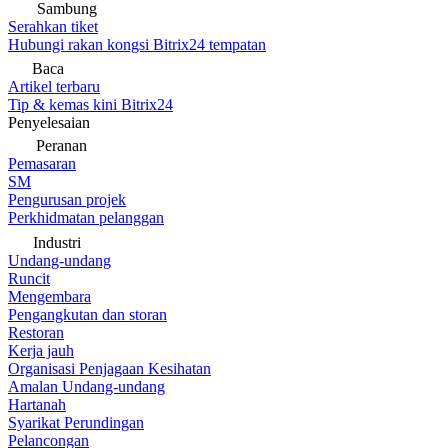
Sambung
Serahkan tiket
Hubungi rakan kongsi Bitrix24 tempatan
Baca
Artikel terbaru
Tip & kemas kini Bitrix24
Penyelesaian
Peranan
Pemasaran
SM
Pengurusan projek
Perkhidmatan pelanggan
Industri
Undang-undang
Runcit
Mengembara
Pengangkutan dan storan
Restoran
Kerja jauh
Organisasi Penjagaan Kesihatan
Amalan Undang-undang
Hartanah
Syarikat Perundingan
Pelancongan