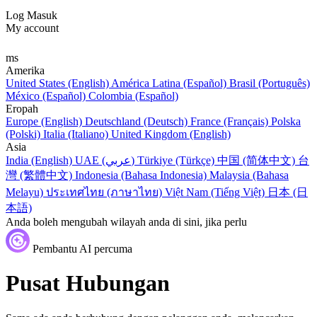
Log Masuk
My account
ms
Amerika
United States (English)
América Latina (Español)
Brasil (Português)
México (Español)
Colombia (Español)
Eropah
Europe (English)
Deutschland (Deutsch)
France (Français)
Polska
(Polski)
Italia (Italiano)
United Kingdom (English)
Asia
India (English)
UAE (عربي)
Türkiye (Türkçe)
中国 (简体中文)
台
灣 (繁體中文)
Indonesia (Bahasa Indonesia)
Malaysia (Bahasa
Melayu)
ประเทศไทย (ภาษาไทย)
Việt Nam (Tiếng Việt)
日本 (日
本語)
Anda boleh mengubah wilayah anda di sini, jika perlu
Pembantu AI percuma
Pusat Hubungan