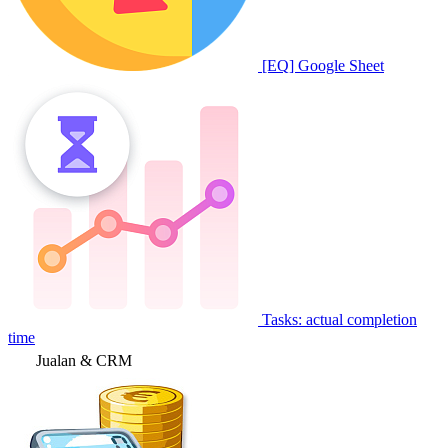
[EQ] Google Sheet
Tasks: actual completion
time
Jualan & CRM