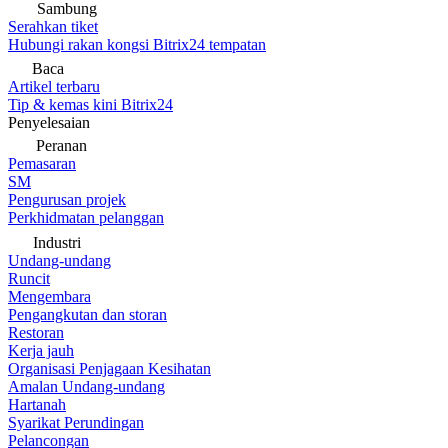
Sambung
Serahkan tiket
Hubungi rakan kongsi Bitrix24 tempatan
Baca
Artikel terbaru
Tip & kemas kini Bitrix24
Penyelesaian
Peranan
Pemasaran
SM
Pengurusan projek
Perkhidmatan pelanggan
Industri
Undang-undang
Runcit
Mengembara
Pengangkutan dan storan
Restoran
Kerja jauh
Organisasi Penjagaan Kesihatan
Amalan Undang-undang
Hartanah
Syarikat Perundingan
Pelancongan