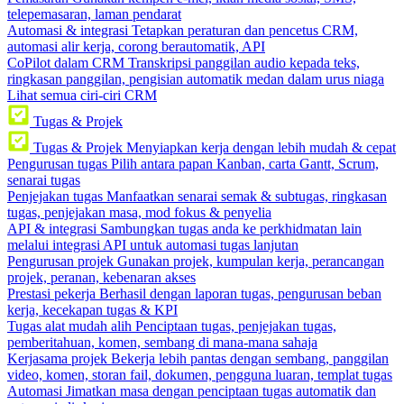
telepemasaran, laman pendarat
Automasi & integrasi
Tetapkan peraturan dan pencetus CRM,
automasi alir kerja, corong berautomatik, API
CoPilot dalam CRM
Transkripsi panggilan audio kepada teks,
ringkasan panggilan, pengisian automatik medan dalam urus niaga
Lihat semua ciri-ciri CRM
Tugas & Projek
Tugas & Projek
Menyiapkan kerja dengan lebih mudah & cepat
Pengurusan tugas
Pilih antara papan Kanban, carta Gantt, Scrum,
senarai tugas
Penjejakan tugas
Manfaatkan senarai semak & subtugas, ringkasan
tugas, penjejakan masa, mod fokus & penyelia
API & integrasi
Sambungkan tugas anda ke perkhidmatan lain
melalui integrasi API untuk automasi tugas lanjutan
Pengurusan projek
Gunakan projek, kumpulan kerja, perancangan
projek, peranan, kebenaran akses
Prestasi pekerja
Berhasil dengan laporan tugas, pengurusan beban
kerja, kecekapan tugas & KPI
Tugas alat mudah alih
Penciptaan tugas, penjejakan tugas,
pemberitahuan, komen, sembang di mana-mana sahaja
Kerjasama projek
Bekerja lebih pantas dengan sembang, panggilan
video, komen, storan fail, dokumen, pengguna luaran, templat tugas
Automasi
Jimatkan masa dengan penciptaan tugas automatik dan