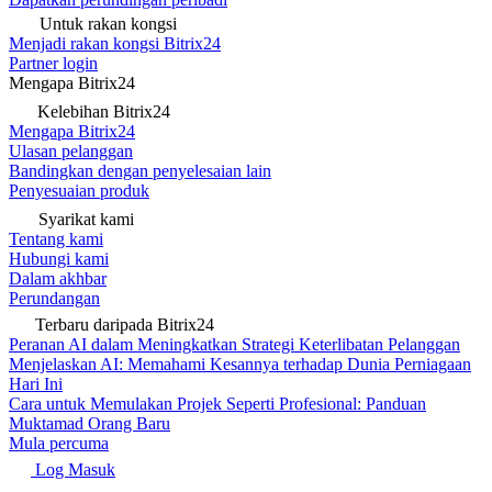
Untuk rakan kongsi
Menjadi rakan kongsi Bitrix24
Partner login
Mengapa Bitrix24
Kelebihan Bitrix24
Mengapa Bitrix24
Ulasan pelanggan
Bandingkan dengan penyelesaian lain
Penyesuaian produk
Syarikat kami
Tentang kami
Hubungi kami
Dalam akhbar
Perundangan
Terbaru daripada Bitrix24
Peranan AI dalam Meningkatkan Strategi Keterlibatan Pelanggan
Menjelaskan AI: Memahami Kesannya terhadap Dunia Perniagaan
Hari Ini
Cara untuk Memulakan Projek Seperti Profesional: Panduan
Muktamad Orang Baru
Mula percuma
Log Masuk