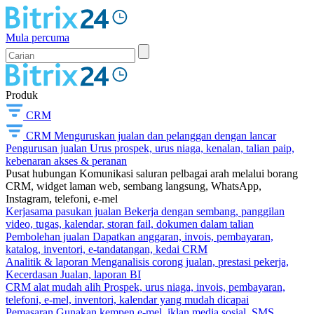
Mula percuma
Produk
CRM
CRM
Menguruskan jualan dan pelanggan dengan lancar
Pengurusan jualan
Urus prospek, urus niaga, kenalan, talian paip,
kebenaran akses & peranan
Pusat hubungan
Komunikasi saluran pelbagai arah melalui borang
CRM, widget laman web, sembang langsung, WhatsApp,
Instagram, telefoni, e-mel
Kerjasama pasukan jualan
Bekerja dengan sembang, panggilan
video, tugas, kalendar, storan fail, dokumen dalam talian
Pembolehan jualan
Dapatkan anggaran, invois, pembayaran,
katalog, inventori, e-tandatangan, kedai CRM
Analitik & laporan
Menganalisis corong jualan, prestasi pekerja,
Kecerdasan Jualan, laporan BI
CRM alat mudah alih
Prospek, urus niaga, invois, pembayaran,
telefoni, e-mel, inventori, kalendar yang mudah dicapai
Pemasaran
Gunakan kempen e-mel, iklan media sosial, SMS,