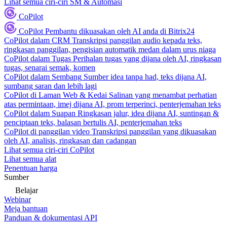
Lihat semua ciri-ciri SM & Automasi
CoPilot
CoPilot
Pembantu dikuasakan oleh AI anda di Bitrix24
CoPilot dalam CRM
Transkripsi panggilan audio kepada teks,
ringkasan panggilan, pengisian automatik medan dalam urus niaga
CoPilot dalam Tugas
Perihalan tugas yang dijana oleh AI, ringkasan
tugas, senarai semak, komen
CoPilot dalam Sembang
Sumber idea tanpa had, teks dijana AI,
sumbang saran dan lebih lagi
CoPilot di Laman Web & Kedai
Salinan yang menambat perhatian
atas permintaan, imej dijana AI, prom terperinci, penterjemahan teks
CoPilot dalam Suapan
Ringkasan jalur, idea dijana AI, suntingan &
penciptaan teks, balasan bertulis AI, penterjemahan teks
CoPilot di panggilan video
Transkripsi panggilan yang dikuasakan
oleh AI, analisis, ringkasan dan cadangan
Lihat semua ciri-ciri CoPilot
Lihat semua alat
Penentuan harga
Sumber
Belajar
Webinar
Meja bantuan
Panduan & dokumentasi API