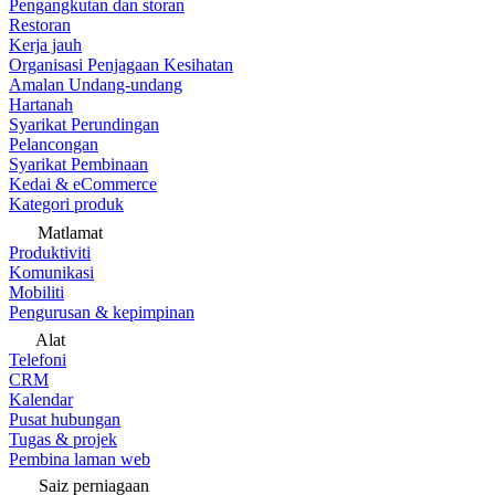
Pengangkutan dan storan
Restoran
Kerja jauh
Organisasi Penjagaan Kesihatan
Amalan Undang-undang
Hartanah
Syarikat Perundingan
Pelancongan
Syarikat Pembinaan
Kedai & eCommerce
Kategori produk
Matlamat
Produktiviti
Komunikasi
Mobiliti
Pengurusan & kepimpinan
Alat
Telefoni
CRM
Kalendar
Pusat hubungan
Tugas & projek
Pembina laman web
Saiz perniagaan