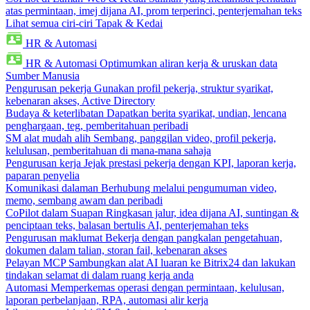
atas permintaan, imej dijana AI, prom terperinci, penterjemahan teks
Lihat semua ciri-ciri Tapak & Kedai
HR & Automasi
HR & Automasi
Optimumkan aliran kerja & uruskan data
Sumber Manusia
Pengurusan pekerja
Gunakan profil pekerja, struktur syarikat,
kebenaran akses, Active Directory
Budaya & keterlibatan
Dapatkan berita syarikat, undian, lencana
penghargaan, teg, pemberitahuan peribadi
SM alat mudah alih
Sembang, panggilan video, profil pekerja,
kelulusan, pemberitahuan di mana-mana sahaja
Pengurusan kerja
Jejak prestasi pekerja dengan KPI, laporan kerja,
paparan penyelia
Komunikasi dalaman
Berhubung melalui pengumuman video,
memo, sembang awam dan peribadi
CoPilot dalam Suapan
Ringkasan jalur, idea dijana AI, suntingan &
penciptaan teks, balasan bertulis AI, penterjemahan teks
Pengurusan maklumat
Bekerja dengan pangkalan pengetahuan,
dokumen dalam talian, storan fail, kebenaran akses
Pelayan MCP
Sambungkan alat AI luaran ke Bitrix24 dan lakukan
tindakan selamat di dalam ruang kerja anda
Automasi
Memperkemas operasi dengan permintaan, kelulusan,
laporan perbelanjaan, RPA, automasi alir kerja