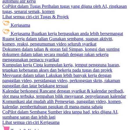
automasi alir kerja
CoPilot dalam Tugas
Perihalan tugas yang dijana oleh AI, ringkasan
tugas, senarai semak, komen
Lihat semua ciri-ciri Tugas & Projek
Kerjasama
Kerjasama
Buatkan kerja berpasukan anda lebih bersemangat
Ruang kerja dalam talian
Gunakan sembang, suapan aktiviti,
komen, reaksi, pengumuman video seluruh syarikat
Dokumen dalam talian & storan fail
Simpan, kongsi dan sunting
dokumen dalam talian secara mudah dengan rakan sekerja
menggunakan pemacu syarikat
Kumpulan kerja
Cipta kumpulan kerja, jemput pengguna luaran,
tetapkan kebenaran akses dan bekerja pada tugas dan projek
Mesyuarat dalam talian
Lakukan lebih banyak kerja dengan
panggilan video, persidangan video, perkongsian skrin, rakaman
panggilan dan latar belakang tersuai
Kalendar berkongsi
Rancang dengan syarikat & kalendar peribadi,
slot masa terbuka, tempahan bilik mesyuarat, penyelarasan kalendar
Komunikasi alat mudah alih
Pemesejan, panggilan video, komen,
kalendar, pemberitahuan pasukan di mana-mana sahaja
CoPilot dalam Sembang
Sumber idea tanpa had, teks dijana AI,
sumbang saran dan lebih lagi
Lihat semua ciri-ciri Kerjasama