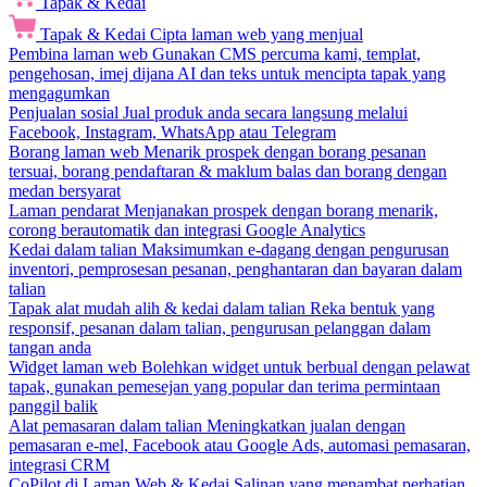
Tapak & Kedai
Tapak & Kedai
Cipta laman web yang menjual
Pembina laman web
Gunakan CMS percuma kami, templat,
pengehosan, imej dijana AI dan teks untuk mencipta tapak yang
mengagumkan
Penjualan sosial
Jual produk anda secara langsung melalui
Facebook, Instagram, WhatsApp atau Telegram
Borang laman web
Menarik prospek dengan borang pesanan
tersuai, borang pendaftaran & maklum balas dan borang dengan
medan bersyarat
Laman pendarat
Menjanakan prospek dengan borang menarik,
corong berautomatik dan integrasi Google Analytics
Kedai dalam talian
Maksimumkan e-dagang dengan pengurusan
inventori, pemprosesan pesanan, penghantaran dan bayaran dalam
talian
Tapak alat mudah alih & kedai dalam talian
Reka bentuk yang
responsif, pesanan dalam talian, pengurusan pelanggan dalam
tangan anda
Widget laman web
Bolehkan widget untuk berbual dengan pelawat
tapak, gunakan pemesejan yang popular dan terima permintaan
panggil balik
Alat pemasaran dalam talian
Meningkatkan jualan dengan
pemasaran e-mel, Facebook atau Google Ads, automasi pemasaran,
integrasi CRM
CoPilot di Laman Web & Kedai
Salinan yang menambat perhatian