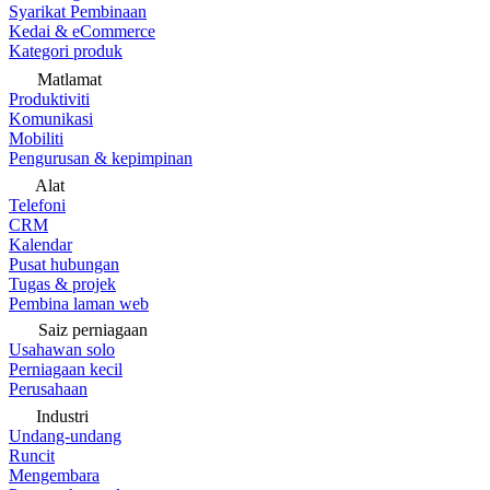
Syarikat Pembinaan
Kedai & eCommerce
Kategori produk
Matlamat
Produktiviti
Komunikasi
Mobiliti
Pengurusan & kepimpinan
Alat
Telefoni
CRM
Kalendar
Pusat hubungan
Tugas & projek
Pembina laman web
Saiz perniagaan
Usahawan solo
Perniagaan kecil
Perusahaan
Industri
Undang-undang
Runcit
Mengembara