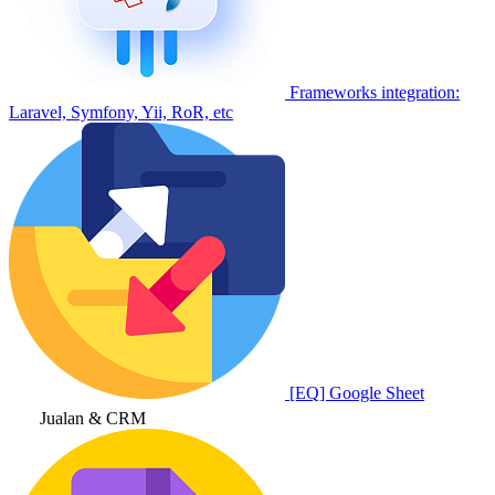
Frameworks integration:
Laravel, Symfony, Yii, RoR, etc
[EQ] Google Sheet
Jualan & CRM