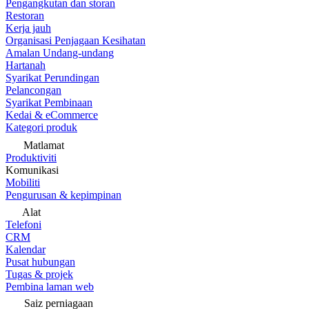
Pengangkutan dan storan
Restoran
Kerja jauh
Organisasi Penjagaan Kesihatan
Amalan Undang-undang
Hartanah
Syarikat Perundingan
Pelancongan
Syarikat Pembinaan
Kedai & eCommerce
Kategori produk
Matlamat
Produktiviti
Komunikasi
Mobiliti
Pengurusan & kepimpinan
Alat
Telefoni
CRM
Kalendar
Pusat hubungan
Tugas & projek
Pembina laman web
Saiz perniagaan