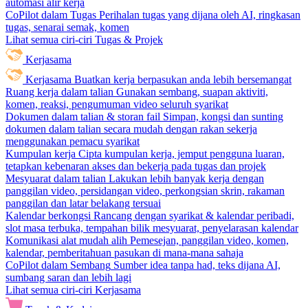
automasi alir kerja
CoPilot dalam Tugas
Perihalan tugas yang dijana oleh AI, ringkasan
tugas, senarai semak, komen
Lihat semua ciri-ciri Tugas & Projek
Kerjasama
Kerjasama
Buatkan kerja berpasukan anda lebih bersemangat
Ruang kerja dalam talian
Gunakan sembang, suapan aktiviti,
komen, reaksi, pengumuman video seluruh syarikat
Dokumen dalam talian & storan fail
Simpan, kongsi dan sunting
dokumen dalam talian secara mudah dengan rakan sekerja
menggunakan pemacu syarikat
Kumpulan kerja
Cipta kumpulan kerja, jemput pengguna luaran,
tetapkan kebenaran akses dan bekerja pada tugas dan projek
Mesyuarat dalam talian
Lakukan lebih banyak kerja dengan
panggilan video, persidangan video, perkongsian skrin, rakaman
panggilan dan latar belakang tersuai
Kalendar berkongsi
Rancang dengan syarikat & kalendar peribadi,
slot masa terbuka, tempahan bilik mesyuarat, penyelarasan kalendar
Komunikasi alat mudah alih
Pemesejan, panggilan video, komen,
kalendar, pemberitahuan pasukan di mana-mana sahaja
CoPilot dalam Sembang
Sumber idea tanpa had, teks dijana AI,
sumbang saran dan lebih lagi
Lihat semua ciri-ciri Kerjasama