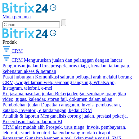
Mula percuma
Produk
CRM
CRM
Menguruskan jualan dan pelanggan dengan lancar
Pengurusan jualan
Urus prospek, urus niaga, kenalan, talian paip,
kebenaran akses & peranan
Pusat hubungan
Komunikasi saluran pelbagai arah melalui borang
CRM, widget laman web, sembang langsung, WhatsApp,
Instagram, telefoni, e-mel
Kerjasama pasukan jualan
Bekerja dengan sembang, panggilan
video, tugas, kalendar, storan fail, dokumen dalam talian
Pembolehan jualan
Dapatkan anggaran, invois, pembayaran,
katalog, inventori, e-tandatangan, kedai CRM
Analitik & laporan
Menganalisis corong jualan, prestasi pekerja,
Kecerdasan Jualan, laporan BI
CRM alat mudah alih
Prospek, urus niaga, invois, pembayaran,
telefoni, e-mel, inventori, kalendar yang mudah dicapai
Pemasaran
Gunakan kempen e-mel, iklan media sosial, SMS,