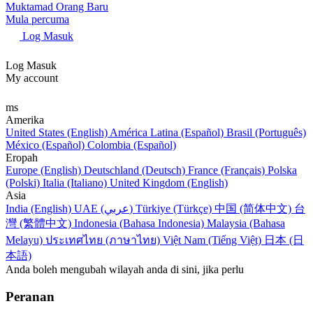
Muktamad Orang Baru
Mula percuma
Log Masuk
Log Masuk
My account
ms
Amerika
United States (English)
América Latina (Español)
Brasil (Português)
México (Español)
Colombia (Español)
Eropah
Europe (English)
Deutschland (Deutsch)
France (Français)
Polska
(Polski)
Italia (Italiano)
United Kingdom (English)
Asia
India (English)
UAE (عربي)
Türkiye (Türkçe)
中国 (简体中文)
台
灣 (繁體中文)
Indonesia (Bahasa Indonesia)
Malaysia (Bahasa
Melayu)
ประเทศไทย (ภาษาไทย)
Việt Nam (Tiếng Việt)
日本 (日
本語)
Anda boleh mengubah wilayah anda di sini, jika perlu
Peranan