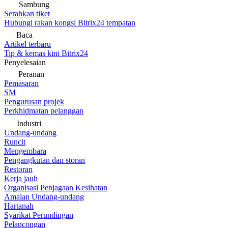
Sambung
Serahkan tiket
Hubungi rakan kongsi Bitrix24 tempatan
Baca
Artikel terbaru
Tip & kemas kini Bitrix24
Penyelesaian
Peranan
Pemasaran
SM
Pengurusan projek
Perkhidmatan pelanggan
Industri
Undang-undang
Runcit
Mengembara
Pengangkutan dan storan
Restoran
Kerja jauh
Organisasi Penjagaan Kesihatan
Amalan Undang-undang
Hartanah
Syarikat Perundingan
Pelancongan