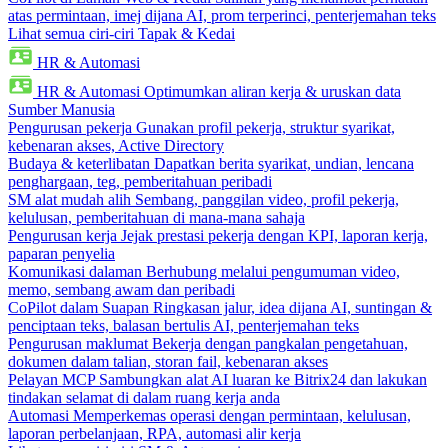
atas permintaan, imej dijana AI, prom terperinci, penterjemahan teks
Lihat semua ciri-ciri Tapak & Kedai
HR & Automasi
HR & Automasi
Optimumkan aliran kerja & uruskan data
Sumber Manusia
Pengurusan pekerja
Gunakan profil pekerja, struktur syarikat,
kebenaran akses, Active Directory
Budaya & keterlibatan
Dapatkan berita syarikat, undian, lencana
penghargaan, teg, pemberitahuan peribadi
SM alat mudah alih
Sembang, panggilan video, profil pekerja,
kelulusan, pemberitahuan di mana-mana sahaja
Pengurusan kerja
Jejak prestasi pekerja dengan KPI, laporan kerja,
paparan penyelia
Komunikasi dalaman
Berhubung melalui pengumuman video,
memo, sembang awam dan peribadi
CoPilot dalam Suapan
Ringkasan jalur, idea dijana AI, suntingan &
penciptaan teks, balasan bertulis AI, penterjemahan teks
Pengurusan maklumat
Bekerja dengan pangkalan pengetahuan,
dokumen dalam talian, storan fail, kebenaran akses
Pelayan MCP
Sambungkan alat AI luaran ke Bitrix24 dan lakukan
tindakan selamat di dalam ruang kerja anda
Automasi
Memperkemas operasi dengan permintaan, kelulusan,
laporan perbelanjaan, RPA, automasi alir kerja