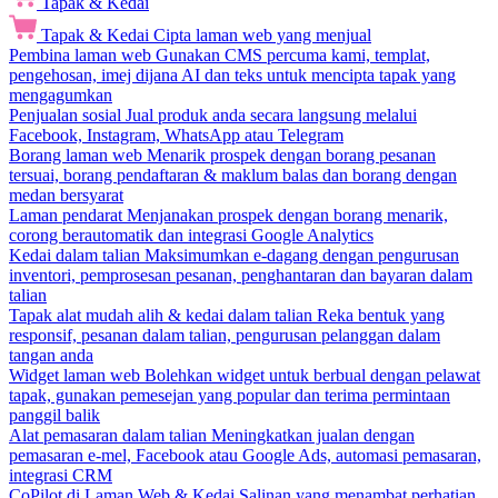
Tapak & Kedai
Tapak & Kedai
Cipta laman web yang menjual
Pembina laman web
Gunakan CMS percuma kami, templat,
pengehosan, imej dijana AI dan teks untuk mencipta tapak yang
mengagumkan
Penjualan sosial
Jual produk anda secara langsung melalui
Facebook, Instagram, WhatsApp atau Telegram
Borang laman web
Menarik prospek dengan borang pesanan
tersuai, borang pendaftaran & maklum balas dan borang dengan
medan bersyarat
Laman pendarat
Menjanakan prospek dengan borang menarik,
corong berautomatik dan integrasi Google Analytics
Kedai dalam talian
Maksimumkan e-dagang dengan pengurusan
inventori, pemprosesan pesanan, penghantaran dan bayaran dalam
talian
Tapak alat mudah alih & kedai dalam talian
Reka bentuk yang
responsif, pesanan dalam talian, pengurusan pelanggan dalam
tangan anda
Widget laman web
Bolehkan widget untuk berbual dengan pelawat
tapak, gunakan pemesejan yang popular dan terima permintaan
panggil balik
Alat pemasaran dalam talian
Meningkatkan jualan dengan
pemasaran e-mel, Facebook atau Google Ads, automasi pemasaran,
integrasi CRM
CoPilot di Laman Web & Kedai
Salinan yang menambat perhatian