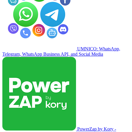
UMNICO: WhatsApp,
Telegram, WhatsApp Business API, and Social Media
PowerZap by Kory -