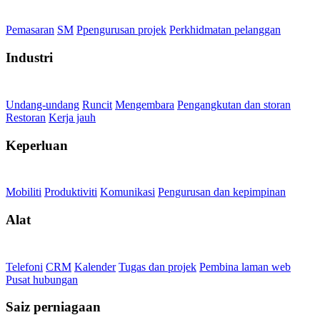
Pemasaran
SM
Ppengurusan projek
Perkhidmatan pelanggan
Industri
Undang-undang
Runcit
Mengembara
Pengangkutan dan storan
Restoran
Kerja jauh
Keperluan
Mobiliti
Produktiviti
Komunikasi
Pengurusan dan kepimpinan
Alat
Telefoni
CRM
Kalender
Tugas dan projek
Pembina laman web
Pusat hubungan
Saiz perniagaan