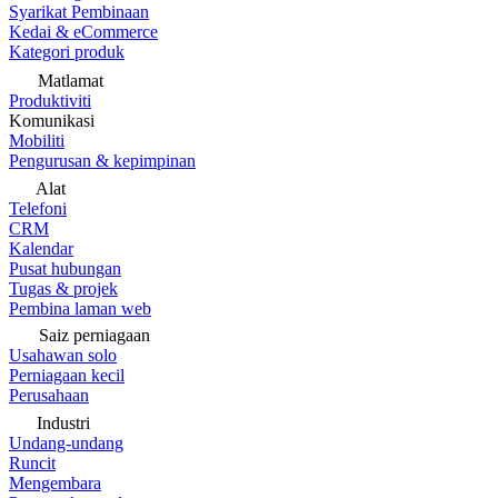
Syarikat Pembinaan
Kedai & eCommerce
Kategori produk
Matlamat
Produktiviti
Komunikasi
Mobiliti
Pengurusan & kepimpinan
Alat
Telefoni
CRM
Kalendar
Pusat hubungan
Tugas & projek
Pembina laman web
Saiz perniagaan
Usahawan solo
Perniagaan kecil
Perusahaan
Industri
Undang-undang
Runcit
Mengembara