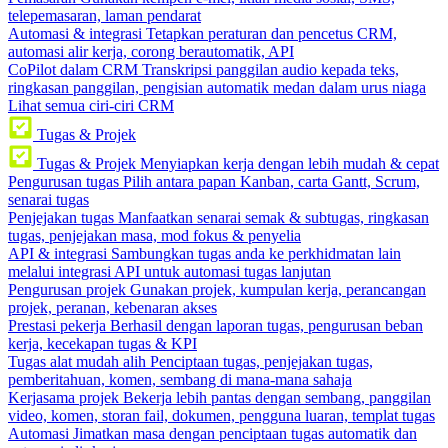
telepemasaran, laman pendarat
Automasi & integrasi
Tetapkan peraturan dan pencetus CRM,
automasi alir kerja, corong berautomatik, API
CoPilot dalam CRM
Transkripsi panggilan audio kepada teks,
ringkasan panggilan, pengisian automatik medan dalam urus niaga
Lihat semua ciri-ciri CRM
Tugas & Projek
Tugas & Projek
Menyiapkan kerja dengan lebih mudah & cepat
Pengurusan tugas
Pilih antara papan Kanban, carta Gantt, Scrum,
senarai tugas
Penjejakan tugas
Manfaatkan senarai semak & subtugas, ringkasan
tugas, penjejakan masa, mod fokus & penyelia
API & integrasi
Sambungkan tugas anda ke perkhidmatan lain
melalui integrasi API untuk automasi tugas lanjutan
Pengurusan projek
Gunakan projek, kumpulan kerja, perancangan
projek, peranan, kebenaran akses
Prestasi pekerja
Berhasil dengan laporan tugas, pengurusan beban
kerja, kecekapan tugas & KPI
Tugas alat mudah alih
Penciptaan tugas, penjejakan tugas,
pemberitahuan, komen, sembang di mana-mana sahaja
Kerjasama projek
Bekerja lebih pantas dengan sembang, panggilan
video, komen, storan fail, dokumen, pengguna luaran, templat tugas
Automasi
Jimatkan masa dengan penciptaan tugas automatik dan