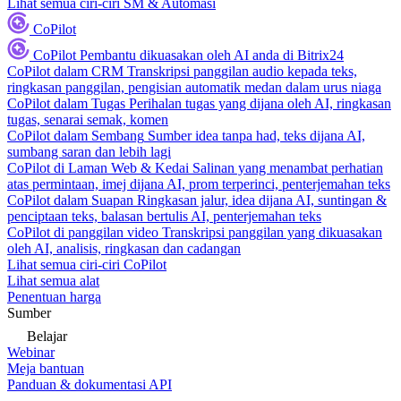
Lihat semua ciri-ciri SM & Automasi
CoPilot
CoPilot
Pembantu dikuasakan oleh AI anda di Bitrix24
CoPilot dalam CRM
Transkripsi panggilan audio kepada teks,
ringkasan panggilan, pengisian automatik medan dalam urus niaga
CoPilot dalam Tugas
Perihalan tugas yang dijana oleh AI, ringkasan
tugas, senarai semak, komen
CoPilot dalam Sembang
Sumber idea tanpa had, teks dijana AI,
sumbang saran dan lebih lagi
CoPilot di Laman Web & Kedai
Salinan yang menambat perhatian
atas permintaan, imej dijana AI, prom terperinci, penterjemahan teks
CoPilot dalam Suapan
Ringkasan jalur, idea dijana AI, suntingan &
penciptaan teks, balasan bertulis AI, penterjemahan teks
CoPilot di panggilan video
Transkripsi panggilan yang dikuasakan
oleh AI, analisis, ringkasan dan cadangan
Lihat semua ciri-ciri CoPilot
Lihat semua alat
Penentuan harga
Sumber
Belajar
Webinar
Meja bantuan
Panduan & dokumentasi API