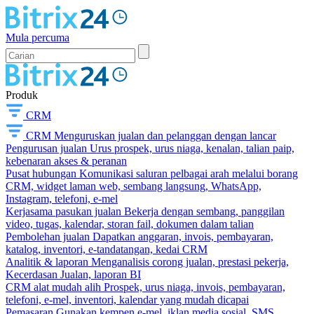
Mula percuma
Produk
CRM
CRM
Menguruskan jualan dan pelanggan dengan lancar
Pengurusan jualan
Urus prospek, urus niaga, kenalan, talian paip,
kebenaran akses & peranan
Pusat hubungan
Komunikasi saluran pelbagai arah melalui borang
CRM, widget laman web, sembang langsung, WhatsApp,
Instagram, telefoni, e-mel
Kerjasama pasukan jualan
Bekerja dengan sembang, panggilan
video, tugas, kalendar, storan fail, dokumen dalam talian
Pembolehan jualan
Dapatkan anggaran, invois, pembayaran,
katalog, inventori, e-tandatangan, kedai CRM
Analitik & laporan
Menganalisis corong jualan, prestasi pekerja,
Kecerdasan Jualan, laporan BI
CRM alat mudah alih
Prospek, urus niaga, invois, pembayaran,
telefoni, e-mel, inventori, kalendar yang mudah dicapai
Pemasaran
Gunakan kempen e-mel, iklan media sosial, SMS,