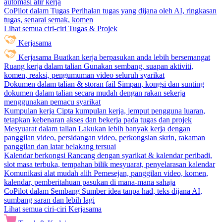
automasi alir kerja
CoPilot dalam Tugas
Perihalan tugas yang dijana oleh AI, ringkasan
tugas, senarai semak, komen
Lihat semua ciri-ciri Tugas & Projek
Kerjasama
Kerjasama
Buatkan kerja berpasukan anda lebih bersemangat
Ruang kerja dalam talian
Gunakan sembang, suapan aktiviti,
komen, reaksi, pengumuman video seluruh syarikat
Dokumen dalam talian & storan fail
Simpan, kongsi dan sunting
dokumen dalam talian secara mudah dengan rakan sekerja
menggunakan pemacu syarikat
Kumpulan kerja
Cipta kumpulan kerja, jemput pengguna luaran,
tetapkan kebenaran akses dan bekerja pada tugas dan projek
Mesyuarat dalam talian
Lakukan lebih banyak kerja dengan
panggilan video, persidangan video, perkongsian skrin, rakaman
panggilan dan latar belakang tersuai
Kalendar berkongsi
Rancang dengan syarikat & kalendar peribadi,
slot masa terbuka, tempahan bilik mesyuarat, penyelarasan kalendar
Komunikasi alat mudah alih
Pemesejan, panggilan video, komen,
kalendar, pemberitahuan pasukan di mana-mana sahaja
CoPilot dalam Sembang
Sumber idea tanpa had, teks dijana AI,
sumbang saran dan lebih lagi
Lihat semua ciri-ciri Kerjasama