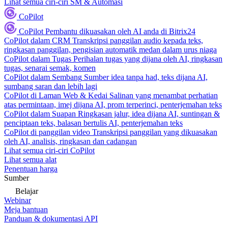
Lihat semua ciri-ciri SM & Automasi
CoPilot
CoPilot
Pembantu dikuasakan oleh AI anda di Bitrix24
CoPilot dalam CRM
Transkripsi panggilan audio kepada teks,
ringkasan panggilan, pengisian automatik medan dalam urus niaga
CoPilot dalam Tugas
Perihalan tugas yang dijana oleh AI, ringkasan
tugas, senarai semak, komen
CoPilot dalam Sembang
Sumber idea tanpa had, teks dijana AI,
sumbang saran dan lebih lagi
CoPilot di Laman Web & Kedai
Salinan yang menambat perhatian
atas permintaan, imej dijana AI, prom terperinci, penterjemahan teks
CoPilot dalam Suapan
Ringkasan jalur, idea dijana AI, suntingan &
penciptaan teks, balasan bertulis AI, penterjemahan teks
CoPilot di panggilan video
Transkripsi panggilan yang dikuasakan
oleh AI, analisis, ringkasan dan cadangan
Lihat semua ciri-ciri CoPilot
Lihat semua alat
Penentuan harga
Sumber
Belajar
Webinar
Meja bantuan
Panduan & dokumentasi API