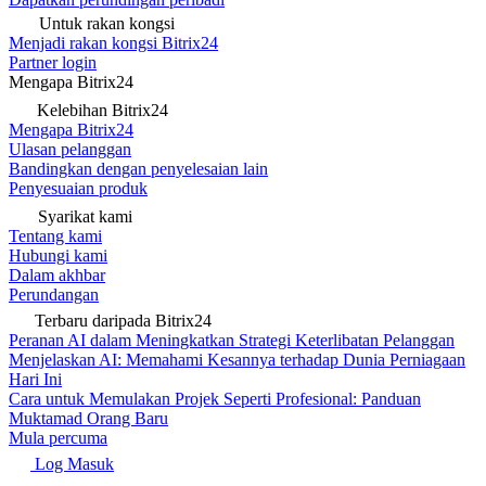
Untuk rakan kongsi
Menjadi rakan kongsi Bitrix24
Partner login
Mengapa Bitrix24
Kelebihan Bitrix24
Mengapa Bitrix24
Ulasan pelanggan
Bandingkan dengan penyelesaian lain
Penyesuaian produk
Syarikat kami
Tentang kami
Hubungi kami
Dalam akhbar
Perundangan
Terbaru daripada Bitrix24
Peranan AI dalam Meningkatkan Strategi Keterlibatan Pelanggan
Menjelaskan AI: Memahami Kesannya terhadap Dunia Perniagaan
Hari Ini
Cara untuk Memulakan Projek Seperti Profesional: Panduan
Muktamad Orang Baru
Mula percuma
Log Masuk