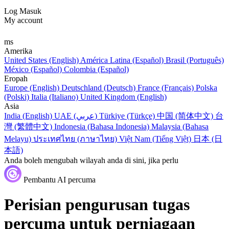
Log Masuk
My account
ms
Amerika
United States (English)
América Latina (Español)
Brasil (Português)
México (Español)
Colombia (Español)
Eropah
Europe (English)
Deutschland (Deutsch)
France (Français)
Polska
(Polski)
Italia (Italiano)
United Kingdom (English)
Asia
India (English)
UAE (عربي)
Türkiye (Türkçe)
中国 (简体中文)
台
灣 (繁體中文)
Indonesia (Bahasa Indonesia)
Malaysia (Bahasa
Melayu)
ประเทศไทย (ภาษาไทย)
Việt Nam (Tiếng Việt)
日本 (日
本語)
Anda boleh mengubah wilayah anda di sini, jika perlu
Pembantu AI percuma
Perisian pengurusan tugas
percuma untuk perniagaan