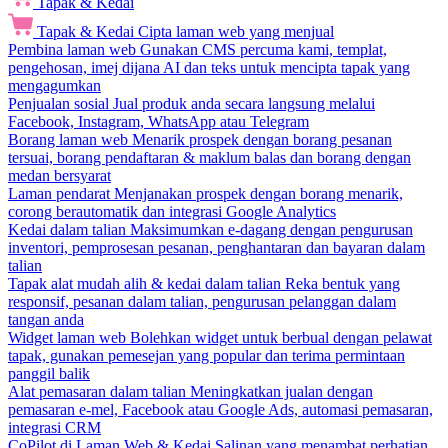
Tapak & Kedai
Tapak & Kedai
Cipta laman web yang menjual
Pembina laman web
Gunakan CMS percuma kami, templat,
pengehosan, imej dijana AI dan teks untuk mencipta tapak yang
mengagumkan
Penjualan sosial
Jual produk anda secara langsung melalui
Facebook, Instagram, WhatsApp atau Telegram
Borang laman web
Menarik prospek dengan borang pesanan
tersuai, borang pendaftaran & maklum balas dan borang dengan
medan bersyarat
Laman pendarat
Menjanakan prospek dengan borang menarik,
corong berautomatik dan integrasi Google Analytics
Kedai dalam talian
Maksimumkan e-dagang dengan pengurusan
inventori, pemprosesan pesanan, penghantaran dan bayaran dalam
talian
Tapak alat mudah alih & kedai dalam talian
Reka bentuk yang
responsif, pesanan dalam talian, pengurusan pelanggan dalam
tangan anda
Widget laman web
Bolehkan widget untuk berbual dengan pelawat
tapak, gunakan pemesejan yang popular dan terima permintaan
panggil balik
Alat pemasaran dalam talian
Meningkatkan jualan dengan
pemasaran e-mel, Facebook atau Google Ads, automasi pemasaran,
integrasi CRM
CoPilot di Laman Web & Kedai
Salinan yang menambat perhatian