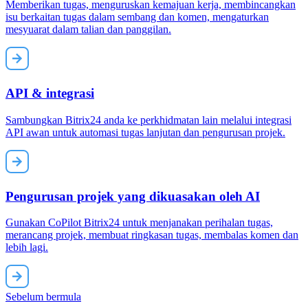
Memberikan tugas, menguruskan kemajuan kerja, membincangkan
isu berkaitan tugas dalam sembang dan komen, mengaturkan
mesyuarat dalam talian dan panggilan.
API & integrasi
Sambungkan Bitrix24 anda ke perkhidmatan lain melalui integrasi
API awan untuk automasi tugas lanjutan dan pengurusan projek.
Pengurusan projek yang dikuasakan oleh AI
Gunakan CoPilot Bitrix24 untuk menjanakan perihalan tugas,
merancang projek, membuat ringkasan tugas, membalas komen dan
lebih lagi.
Sebelum bermula