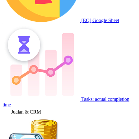
[EQ] Google Sheet
Tasks: actual completion
time
Jualan & CRM