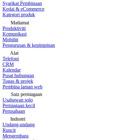
Syarikat Pembinaan
Kedai & eCommerce
Kategori produk
Matlamat
Produktiviti
Komunikasi
Mobiliti
Pengurusan & kepimpinan
Alat
Telefoni
CRM
Kalendar
Pusat hubungan
Tugas & projek
Pembina laman web
Saiz perniagaan
Usahawan solo
Perniagaan kecil
Perusahaan
Industri
Undang-undang
Runcit
Mengembara