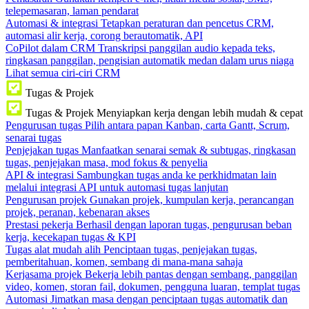
telepemasaran, laman pendarat
Automasi & integrasi
Tetapkan peraturan dan pencetus CRM,
automasi alir kerja, corong berautomatik, API
CoPilot dalam CRM
Transkripsi panggilan audio kepada teks,
ringkasan panggilan, pengisian automatik medan dalam urus niaga
Lihat semua ciri-ciri CRM
Tugas & Projek
Tugas & Projek
Menyiapkan kerja dengan lebih mudah & cepat
Pengurusan tugas
Pilih antara papan Kanban, carta Gantt, Scrum,
senarai tugas
Penjejakan tugas
Manfaatkan senarai semak & subtugas, ringkasan
tugas, penjejakan masa, mod fokus & penyelia
API & integrasi
Sambungkan tugas anda ke perkhidmatan lain
melalui integrasi API untuk automasi tugas lanjutan
Pengurusan projek
Gunakan projek, kumpulan kerja, perancangan
projek, peranan, kebenaran akses
Prestasi pekerja
Berhasil dengan laporan tugas, pengurusan beban
kerja, kecekapan tugas & KPI
Tugas alat mudah alih
Penciptaan tugas, penjejakan tugas,
pemberitahuan, komen, sembang di mana-mana sahaja
Kerjasama projek
Bekerja lebih pantas dengan sembang, panggilan
video, komen, storan fail, dokumen, pengguna luaran, templat tugas
Automasi
Jimatkan masa dengan penciptaan tugas automatik dan