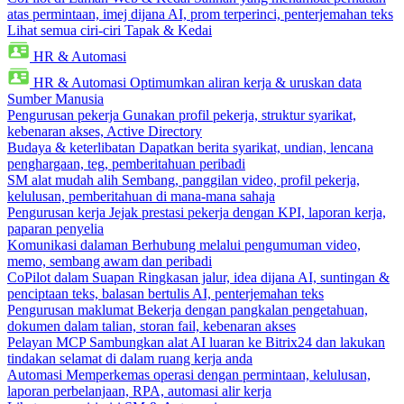
atas permintaan, imej dijana AI, prom terperinci, penterjemahan teks
Lihat semua ciri-ciri Tapak & Kedai
HR & Automasi
HR & Automasi
Optimumkan aliran kerja & uruskan data
Sumber Manusia
Pengurusan pekerja
Gunakan profil pekerja, struktur syarikat,
kebenaran akses, Active Directory
Budaya & keterlibatan
Dapatkan berita syarikat, undian, lencana
penghargaan, teg, pemberitahuan peribadi
SM alat mudah alih
Sembang, panggilan video, profil pekerja,
kelulusan, pemberitahuan di mana-mana sahaja
Pengurusan kerja
Jejak prestasi pekerja dengan KPI, laporan kerja,
paparan penyelia
Komunikasi dalaman
Berhubung melalui pengumuman video,
memo, sembang awam dan peribadi
CoPilot dalam Suapan
Ringkasan jalur, idea dijana AI, suntingan &
penciptaan teks, balasan bertulis AI, penterjemahan teks
Pengurusan maklumat
Bekerja dengan pangkalan pengetahuan,
dokumen dalam talian, storan fail, kebenaran akses
Pelayan MCP
Sambungkan alat AI luaran ke Bitrix24 dan lakukan
tindakan selamat di dalam ruang kerja anda
Automasi
Memperkemas operasi dengan permintaan, kelulusan,
laporan perbelanjaan, RPA, automasi alir kerja