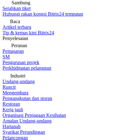
Sambung
Serahkan tiket
Hubungi rakan kongsi Bitrix24 tempatan
Baca
Artikel terbaru
Tip & kemas kini Bitrix24
Penyelesaian
Peranan
Pemasaran
SM
Pengurusan projek
Perkhidmatan pelanggan
Industri
Undang-undang
Runcit
Mengembara
Pengangkutan dan storan
Restoran
Kerja jauh
Organisasi Penjagaan Kesihatan
Amalan Undang-undang
Hartanah
Syarikat Perundingan
Pelancongan