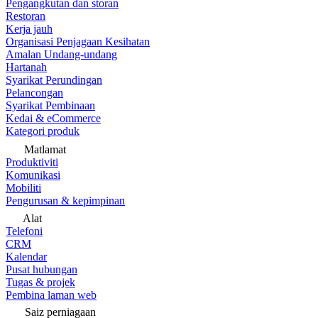
Pengangkutan dan storan
Restoran
Kerja jauh
Organisasi Penjagaan Kesihatan
Amalan Undang-undang
Hartanah
Syarikat Perundingan
Pelancongan
Syarikat Pembinaan
Kedai & eCommerce
Kategori produk
Matlamat
Produktiviti
Komunikasi
Mobiliti
Pengurusan & kepimpinan
Alat
Telefoni
CRM
Kalendar
Pusat hubungan
Tugas & projek
Pembina laman web
Saiz perniagaan