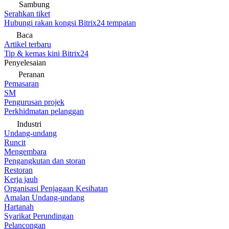
Sambung
Serahkan tiket
Hubungi rakan kongsi Bitrix24 tempatan
Baca
Artikel terbaru
Tip & kemas kini Bitrix24
Penyelesaian
Peranan
Pemasaran
SM
Pengurusan projek
Perkhidmatan pelanggan
Industri
Undang-undang
Runcit
Mengembara
Pengangkutan dan storan
Restoran
Kerja jauh
Organisasi Penjagaan Kesihatan
Amalan Undang-undang
Hartanah
Syarikat Perundingan
Pelancongan