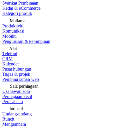
Syarikat Pembinaan
Kedai & eCommerce
Kategori produk
Matlamat
Produktiviti
Komunikasi
Mobiliti
Pengurusan & kepimpinan
Alat
Telefoni
CRM
Kalendar
Pusat hubungan
Tugas & projek
Pembina laman web
Saiz perniagaan
Usahawan solo
Perniagaan kecil
Perusahaan
Industri
Undang-undang
Runcit
Mengembara