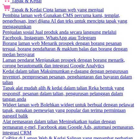
Tapak & Kedai
Tapak & Kedai
Cipta laman web yang menjual
Pembina laman web
Gunakan CMS percuma kami, templat,
pengehosan, imej dijana AI dan teks untuk mencipta tapak yang
mengagumkan
Penjualan sosial
Jual produk anda secara langsung melalui
Facebook, Instagram, WhatsApp atau Telegram
Borang laman web
Menarik prospek dengan borang pesanan
tersuai, borang pendaftaran & maklum balas dan borang dengan
medan bersyarat
Laman pendarat
Menjanakan prospek dengan borang menarik,
corong berautomatik dan integrasi Google Analytics
Kedai dalam talian
Maksimumkan e-dagang dengan pengurusan
inventori, pemprosesan pesanan, penghantaran dan bayaran dalam
talian
Tapak alat mudah alih & kedai dalam talian
Reka bentuk yang
responsif, pesanan dalam talian, pengurusan pelanggan dalam
tangan anda
Widget laman web
Bolehkan widget untuk berbual dengan pelawat
tapak, gunakan pemesejan yang popular dan terima permintaan
panggil balik
Alat pemasaran dalam talian
Meningkatkan jualan dengan
pemasaran e-mel, Facebook atau Google Ads, automasi pemasaran,
integrasi CRM
CoPilot di Laman Web & Kedai
Salinan yang menambat perhatian