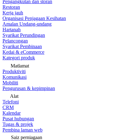
Pengangkutan dan storan
Restoran
Kerja jauh
Organisasi Penjagaan Kesihatan
Amalan Undang-undang
Hartanah
Syarikat Perundingan
Pelancongan
Syarikat Pembinaan
Kedai & eCommerce
Kategori produk
Matlamat
Produktiviti
Komunikasi
Mobiliti
Pengurusan & kepimpinan
Alat
Telefoni
CRM
Kalendar
Pusat hubungan
Tugas & projek
Pembina laman web
Saiz perniagaan