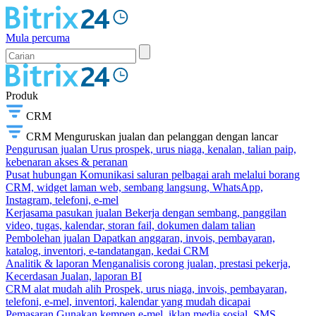
Mula percuma
Produk
CRM
CRM
Menguruskan jualan dan pelanggan dengan lancar
Pengurusan jualan
Urus prospek, urus niaga, kenalan, talian paip,
kebenaran akses & peranan
Pusat hubungan
Komunikasi saluran pelbagai arah melalui borang
CRM, widget laman web, sembang langsung, WhatsApp,
Instagram, telefoni, e-mel
Kerjasama pasukan jualan
Bekerja dengan sembang, panggilan
video, tugas, kalendar, storan fail, dokumen dalam talian
Pembolehan jualan
Dapatkan anggaran, invois, pembayaran,
katalog, inventori, e-tandatangan, kedai CRM
Analitik & laporan
Menganalisis corong jualan, prestasi pekerja,
Kecerdasan Jualan, laporan BI
CRM alat mudah alih
Prospek, urus niaga, invois, pembayaran,
telefoni, e-mel, inventori, kalendar yang mudah dicapai
Pemasaran
Gunakan kempen e-mel, iklan media sosial, SMS,