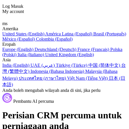
Log Masuk
My account
ms
Amerika
United States (English)
América Latina (Español)
Brasil (Português)
México (Español)
Colombia (Español)
Eropah
Europe (English)
Deutschland (Deutsch)
France (Français)
Polska
(Polski)
Italia (Italiano)
United Kingdom (English)
Asia
India (English)
UAE (عربي)
Türkiye (Türkçe)
中国 (简体中文)
台
灣 (繁體中文)
Indonesia (Bahasa Indonesia)
Malaysia (Bahasa
Melayu)
ประเทศไทย (ภาษาไทย)
Việt Nam (Tiếng Việt)
日本 (日
本語)
Anda boleh mengubah wilayah anda di sini, jika perlu
Pembantu AI percuma
Perisian CRM percuma untuk
perniagaan anda