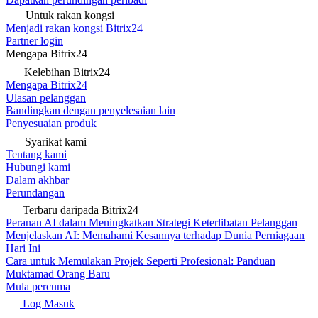
Untuk rakan kongsi
Menjadi rakan kongsi Bitrix24
Partner login
Mengapa Bitrix24
Kelebihan Bitrix24
Mengapa Bitrix24
Ulasan pelanggan
Bandingkan dengan penyelesaian lain
Penyesuaian produk
Syarikat kami
Tentang kami
Hubungi kami
Dalam akhbar
Perundangan
Terbaru daripada Bitrix24
Peranan AI dalam Meningkatkan Strategi Keterlibatan Pelanggan
Menjelaskan AI: Memahami Kesannya terhadap Dunia Perniagaan
Hari Ini
Cara untuk Memulakan Projek Seperti Profesional: Panduan
Muktamad Orang Baru
Mula percuma
Log Masuk