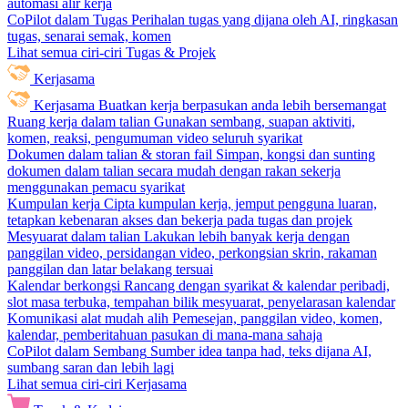
automasi alir kerja
CoPilot dalam Tugas
Perihalan tugas yang dijana oleh AI, ringkasan
tugas, senarai semak, komen
Lihat semua ciri-ciri Tugas & Projek
Kerjasama
Kerjasama
Buatkan kerja berpasukan anda lebih bersemangat
Ruang kerja dalam talian
Gunakan sembang, suapan aktiviti,
komen, reaksi, pengumuman video seluruh syarikat
Dokumen dalam talian & storan fail
Simpan, kongsi dan sunting
dokumen dalam talian secara mudah dengan rakan sekerja
menggunakan pemacu syarikat
Kumpulan kerja
Cipta kumpulan kerja, jemput pengguna luaran,
tetapkan kebenaran akses dan bekerja pada tugas dan projek
Mesyuarat dalam talian
Lakukan lebih banyak kerja dengan
panggilan video, persidangan video, perkongsian skrin, rakaman
panggilan dan latar belakang tersuai
Kalendar berkongsi
Rancang dengan syarikat & kalendar peribadi,
slot masa terbuka, tempahan bilik mesyuarat, penyelarasan kalendar
Komunikasi alat mudah alih
Pemesejan, panggilan video, komen,
kalendar, pemberitahuan pasukan di mana-mana sahaja
CoPilot dalam Sembang
Sumber idea tanpa had, teks dijana AI,
sumbang saran dan lebih lagi
Lihat semua ciri-ciri Kerjasama