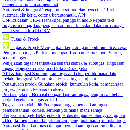
telepemasaran, laman pendarat
Automasi & integrasi
Tetapkan peraturan dan pencetus CRM,
automasi alir kerja, corong berautomatik, API
CoPilot dalam CRM
Transkripsi panggilan audio kepada teks,
ringkasan panggilan, pengisian automatik medan dalam urus niaga
Lihat semua ciri-ciri CRM
Tugas & Projek
Tugas & Projek
Menyiapkan kerja dengan lebih mudah & cepat
Pengurusan tugas
Pilih antara papan Kanban, carta Gantt, Scrum,
senarai tugas
Penjejakan tugas
Manfaatkan senarai semak & subtugas, ringkasan
tugas, penjejakan masa, mod fokus & penyelia
API & integrasi
Sambungkan tugas anda ke perkhidmatan lain
melalui integrasi API untuk automasi tugas lanjutan
Pengurusan projek
Gunakan projek, kumpulan kerja, perancangan
projek, peranan, kebenaran akses
Prestasi pekerja
Berhasil dengan laporan tugas, pengurusan beban
kerja, kecekapan tugas & KPI
Tugas alat mudah alih
Penciptaan tugas, penjejakan tugas,
pemberitahuan, komen, sembang di mana-mana sahaja
Kerjasama projek
Bekerja lebih pantas dengan sembang, panggilan
video, komen, storan fail, dokumen, pengguna luaran, templat tugas
Automasi
Jimatkan masa dengan penciptaan tugas automatik dan