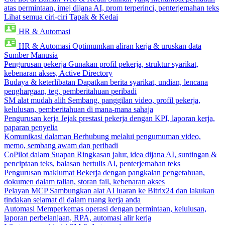
atas permintaan, imej dijana AI, prom terperinci, penterjemahan teks
Lihat semua ciri-ciri Tapak & Kedai
HR & Automasi
HR & Automasi
Optimumkan aliran kerja & uruskan data
Sumber Manusia
Pengurusan pekerja
Gunakan profil pekerja, struktur syarikat,
kebenaran akses, Active Directory
Budaya & keterlibatan
Dapatkan berita syarikat, undian, lencana
penghargaan, teg, pemberitahuan peribadi
SM alat mudah alih
Sembang, panggilan video, profil pekerja,
kelulusan, pemberitahuan di mana-mana sahaja
Pengurusan kerja
Jejak prestasi pekerja dengan KPI, laporan kerja,
paparan penyelia
Komunikasi dalaman
Berhubung melalui pengumuman video,
memo, sembang awam dan peribadi
CoPilot dalam Suapan
Ringkasan jalur, idea dijana AI, suntingan &
penciptaan teks, balasan bertulis AI, penterjemahan teks
Pengurusan maklumat
Bekerja dengan pangkalan pengetahuan,
dokumen dalam talian, storan fail, kebenaran akses
Pelayan MCP
Sambungkan alat AI luaran ke Bitrix24 dan lakukan
tindakan selamat di dalam ruang kerja anda
Automasi
Memperkemas operasi dengan permintaan, kelulusan,
laporan perbelanjaan, RPA, automasi alir kerja