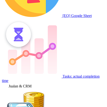
[EQ] Google Sheet
Tasks: actual completion
time
Jualan & CRM