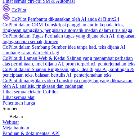
Lihat semua ciri-ciri SM & Automasi
CoPilot
CoPilot
Pembantu dikuasakan oleh AI anda di Bitrix24
CoPilot dalam CRM
Transkripsi panggilan audio kepada teks,
ringkasan panggilan, pengisian automatik medan dalam urus niaga
CoPilot dalam Tugas
Perihalan tugas yang dijana oleh AI, ringkasan
tugas, senarai semak, komen
CoPilot dalam Sembang
Sumber idea tanpa had, teks dijana AI,
sumbang saran dan lebih lagi
CoPilot di Laman Web & Kedai
Salinan yang menambat perhatian
atas permintaan, imej dijana AI, prom terperinci, penterjemahan teks
CoPilot dalam Suapan
Ringkasan jalur, idea dijana AI, suntingan &
penciptaan teks, balasan bertulis AI, penterjemahan teks
CoPilot di panggilan video
Transkripsi panggilan yang dikuasakan
oleh AI, analisis, ringkasan dan cadangan
Lihat semua ciri-ciri CoPilot
Lihat semua alat
Penentuan harga
Sumber
Belajar
Webinar
Meja bantuan
Panduan & dokumentasi API