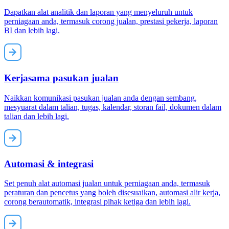
Dapatkan alat analitik dan laporan yang menyeluruh untuk
perniagaan anda, termasuk corong jualan, prestasi pekerja, laporan
BI dan lebih lagi.
Kerjasama pasukan jualan
Naikkan komunikasi pasukan jualan anda dengan sembang,
mesyuarat dalam talian, tugas, kalendar, storan fail, dokumen dalam
talian dan lebih lagi.
Automasi & integrasi
Set penuh alat automasi jualan untuk perniagaan anda, termasuk
peraturan dan pencetus yang boleh disesuaikan, automasi alir kerja,
corong berautomatik, integrasi pihak ketiga dan lebih lagi.