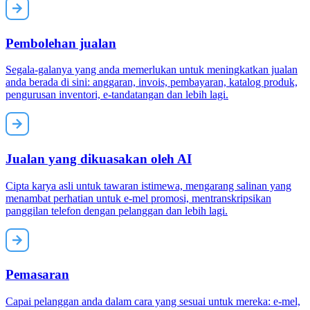
Pembolehan jualan
Segala-galanya yang anda memerlukan untuk meningkatkan jualan
anda berada di sini: anggaran, invois, pembayaran, katalog produk,
pengurusan inventori, e-tandatangan dan lebih lagi.
Jualan yang dikuasakan oleh AI
Cipta karya asli untuk tawaran istimewa, mengarang salinan yang
menambat perhatian untuk e-mel promosi, mentranskripsikan
panggilan telefon dengan pelanggan dan lebih lagi.
Pemasaran
Capai pelanggan anda dalam cara yang sesuai untuk mereka: e-mel,