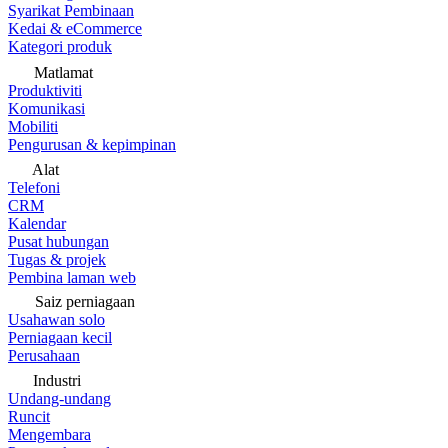
Syarikat Pembinaan
Kedai & eCommerce
Kategori produk
Matlamat
Produktiviti
Komunikasi
Mobiliti
Pengurusan & kepimpinan
Alat
Telefoni
CRM
Kalendar
Pusat hubungan
Tugas & projek
Pembina laman web
Saiz perniagaan
Usahawan solo
Perniagaan kecil
Perusahaan
Industri
Undang-undang
Runcit
Mengembara