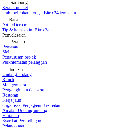
Sambung
Serahkan tiket
Hubungi rakan kongsi Bitrix24 tempatan
Baca
Artikel terbaru
Tip & kemas kini Bitrix24
Penyelesaian
Peranan
Pemasaran
SM
Pengurusan projek
Perkhidmatan pelanggan
Industri
Undang-undang
Runcit
Mengembara
Pengangkutan dan storan
Restoran
Kerja jauh
Organisasi Penjagaan Kesihatan
Amalan Undang-undang
Hartanah
Syarikat Perundingan
Pelancongan