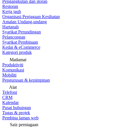
Pengangkutan dan storan
Restoran
Kerja jauh
Organisasi Penjagaan Kesihatan
Amalan Undang-undang
Hartanah
Syarikat Perundingan
Pelancongan
Syarikat Pembinaan
Kedai & eCommerce
Kategori produk
Matlamat
Produktiviti
Komunikasi
Mobiliti
Pengurusan & kepimpinan
Alat
Telefoni
CRM
Kalendar
Pusat hubungan
Tugas & projek
Pembina laman web
Saiz perniagaan