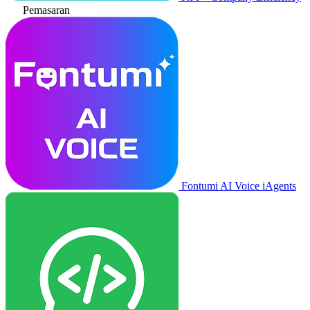
Pemasaran
Fontumi AI Voice iAgents