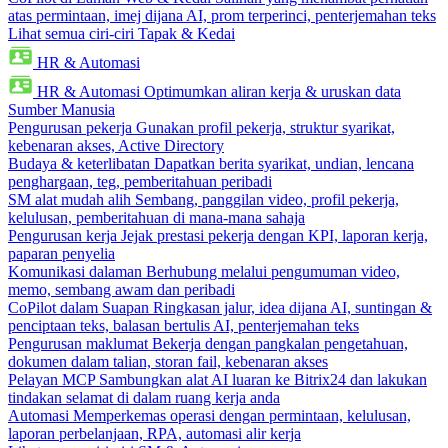
atas permintaan, imej dijana AI, prom terperinci, penterjemahan teks
Lihat semua ciri-ciri Tapak & Kedai
HR & Automasi
HR & Automasi
Optimumkan aliran kerja & uruskan data
Sumber Manusia
Pengurusan pekerja
Gunakan profil pekerja, struktur syarikat,
kebenaran akses, Active Directory
Budaya & keterlibatan
Dapatkan berita syarikat, undian, lencana
penghargaan, teg, pemberitahuan peribadi
SM alat mudah alih
Sembang, panggilan video, profil pekerja,
kelulusan, pemberitahuan di mana-mana sahaja
Pengurusan kerja
Jejak prestasi pekerja dengan KPI, laporan kerja,
paparan penyelia
Komunikasi dalaman
Berhubung melalui pengumuman video,
memo, sembang awam dan peribadi
CoPilot dalam Suapan
Ringkasan jalur, idea dijana AI, suntingan &
penciptaan teks, balasan bertulis AI, penterjemahan teks
Pengurusan maklumat
Bekerja dengan pangkalan pengetahuan,
dokumen dalam talian, storan fail, kebenaran akses
Pelayan MCP
Sambungkan alat AI luaran ke Bitrix24 dan lakukan
tindakan selamat di dalam ruang kerja anda
Automasi
Memperkemas operasi dengan permintaan, kelulusan,
laporan perbelanjaan, RPA, automasi alir kerja