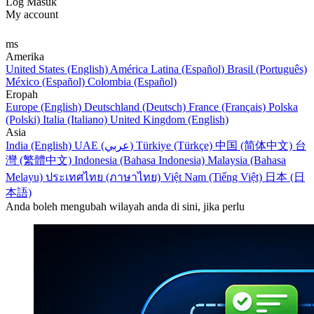
Log Masuk
My account
ms
Amerika
United States (English)
América Latina (Español)
Brasil (Português)
México (Español)
Colombia (Español)
Eropah
Europe (English)
Deutschland (Deutsch)
France (Français)
Polska
(Polski)
Italia (Italiano)
United Kingdom (English)
Asia
India (English)
UAE (عربي)
Türkiye (Türkçe)
中国 (简体中文)
台
灣 (繁體中文)
Indonesia (Bahasa Indonesia)
Malaysia (Bahasa
Melayu)
ประเทศไทย (ภาษาไทย)
Việt Nam (Tiếng Việt)
日本 (日
本語)
Anda boleh mengubah wilayah anda di sini, jika perlu