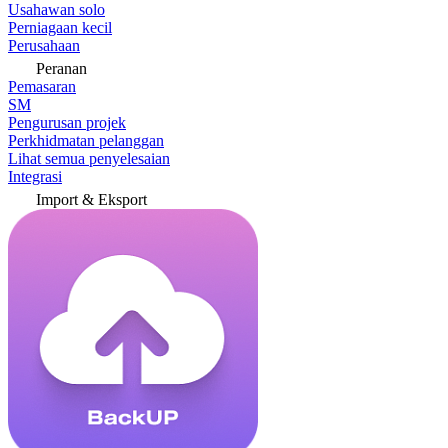
Usahawan solo
Perniagaan kecil
Perusahaan
Peranan
Pemasaran
SM
Pengurusan projek
Perkhidmatan pelanggan
Lihat semua penyelesaian
Integrasi
Import & Eksport