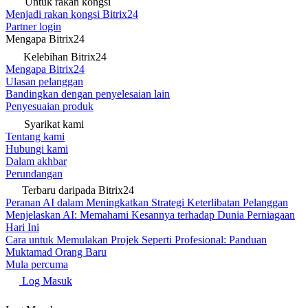
Untuk rakan kongsi
Menjadi rakan kongsi Bitrix24
Partner login
Mengapa Bitrix24
Kelebihan Bitrix24
Mengapa Bitrix24
Ulasan pelanggan
Bandingkan dengan penyelesaian lain
Penyesuaian produk
Syarikat kami
Tentang kami
Hubungi kami
Dalam akhbar
Perundangan
Terbaru daripada Bitrix24
Peranan AI dalam Meningkatkan Strategi Keterlibatan Pelanggan
Menjelaskan AI: Memahami Kesannya terhadap Dunia Perniagaan
Hari Ini
Cara untuk Memulakan Projek Seperti Profesional: Panduan
Muktamad Orang Baru
Mula percuma
Log Masuk