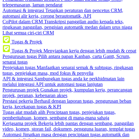
telepemasaran, laman pendarat
Automasi & integrasi
Tetapkan peraturan dan pencetus CRM,
automasi alir kerja, corong berautomatik, API
CoPilot dalam CRM
Transkripsi panggilan audio kepada teks,
ringkasan panggilan, pengisian automatik medan dalam urus niaga
Lihat semua ciri-ciri CRM
Tugas & Projek
Tugas & Projek
Menyiapkan kerja dengan lebih mudah & cepat
Pengurusan tugas
Pilih antara papan Kanban, carta Gantt, Scrum,
senarai tugas
Penjejakan tugas
Manfaatkan senarai semak & subtugas, ringkasan
tugas, penjejakan masa, mod fokus & penyelia
API & integrasi
Sambungkan tugas anda ke perkhidmatan lain
melalui integrasi API untuk automasi tugas lanjutan
Pengurusan projek
Gunakan projek, kumpulan kerja, perancangan
projek, peranan, kebenaran akses
Prestasi pekerja
Berhasil dengan laporan tugas, pengurusan beban
kerja, kecekapan tugas & KPI
Tugas alat mudah alih
Penciptaan tugas, penjejakan tugas,
pemberitahuan, komen, sembang di mana-mana sahaja
Kerjasama projek
Bekerja lebih pantas dengan sembang, panggilan
video, komen, storan fail, dokumen, pengguna luaran, templat tugas
Automasi
Jimatkan masa dengan penciptaan tugas automatik dan