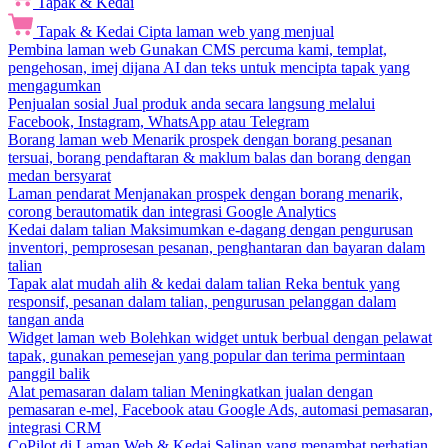
Tapak & Kedai
Tapak & Kedai
Cipta laman web yang menjual
Pembina laman web
Gunakan CMS percuma kami, templat,
pengehosan, imej dijana AI dan teks untuk mencipta tapak yang
mengagumkan
Penjualan sosial
Jual produk anda secara langsung melalui
Facebook, Instagram, WhatsApp atau Telegram
Borang laman web
Menarik prospek dengan borang pesanan
tersuai, borang pendaftaran & maklum balas dan borang dengan
medan bersyarat
Laman pendarat
Menjanakan prospek dengan borang menarik,
corong berautomatik dan integrasi Google Analytics
Kedai dalam talian
Maksimumkan e-dagang dengan pengurusan
inventori, pemprosesan pesanan, penghantaran dan bayaran dalam
talian
Tapak alat mudah alih & kedai dalam talian
Reka bentuk yang
responsif, pesanan dalam talian, pengurusan pelanggan dalam
tangan anda
Widget laman web
Bolehkan widget untuk berbual dengan pelawat
tapak, gunakan pemesejan yang popular dan terima permintaan
panggil balik
Alat pemasaran dalam talian
Meningkatkan jualan dengan
pemasaran e-mel, Facebook atau Google Ads, automasi pemasaran,
integrasi CRM
CoPilot di Laman Web & Kedai
Salinan yang menambat perhatian