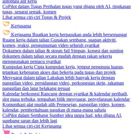
automasi alir kerja
CoPilot dalam Tugas
Perihalan tugas yang dijana oleh AI, ringkasan
tugas, senarai semak, komen
Lihat semua ciri-ciri Tugas & Projek
Kerjasama
Kerjasama
Buatkan kerja berpasukan anda lebih bersemangat
Ruang kerja dalam talian
Gunakan sembang, suapan aktiviti,
komen, reaksi, pengumuman video seluruh syarikat
Dokumen dalam talian & storan fail
Simpan, kongsi dan sunting
dokumen dalam talian secara mudah dengan rakan sekerja
menggunakan pemacu syarikat
Kumpulan kerja
Cipta kumpulan kerja, jemput pengguna luaran,
tetapkan kebenaran akses dan bekerja pada tugas dan projek
Mesyuarat dalam talian
Lakukan lebih banyak kerja dengan
panggilan video, persidangan video, perkongsian skrin, rakaman
panggilan dan latar belakang tersuai
Kalendar berkongsi
Rancang dengan syarikat & kalendar peribadi,
slot masa terbuka, tempahan bilik mesyuarat, penyelarasan kalendar
Komunikasi alat mudah alih
Pemesejan, panggilan video, komen,
kalendar, pemberitahuan pasukan di mana-mana sahaja
CoPilot dalam Sembang
Sumber idea tanpa had, teks dijana AI,
sumbang saran dan lebih lagi
Lihat semua ciri-ciri Kerjasama