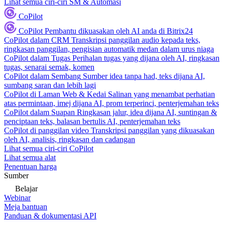
Lihat semua ciri-ciri SM & Automasi
CoPilot
CoPilot
Pembantu dikuasakan oleh AI anda di Bitrix24
CoPilot dalam CRM
Transkripsi panggilan audio kepada teks,
ringkasan panggilan, pengisian automatik medan dalam urus niaga
CoPilot dalam Tugas
Perihalan tugas yang dijana oleh AI, ringkasan
tugas, senarai semak, komen
CoPilot dalam Sembang
Sumber idea tanpa had, teks dijana AI,
sumbang saran dan lebih lagi
CoPilot di Laman Web & Kedai
Salinan yang menambat perhatian
atas permintaan, imej dijana AI, prom terperinci, penterjemahan teks
CoPilot dalam Suapan
Ringkasan jalur, idea dijana AI, suntingan &
penciptaan teks, balasan bertulis AI, penterjemahan teks
CoPilot di panggilan video
Transkripsi panggilan yang dikuasakan
oleh AI, analisis, ringkasan dan cadangan
Lihat semua ciri-ciri CoPilot
Lihat semua alat
Penentuan harga
Sumber
Belajar
Webinar
Meja bantuan
Panduan & dokumentasi API