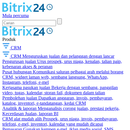
Mula percuma
Produk
CRM
CRM
Menguruskan jualan dan pelanggan dengan lancar
Pengurusan jualan
Urus prospek, urus niaga, kenalan, talian paip,
kebenaran akses & peranan
Pusat hubungan
Komunikasi saluran pelbagai arah melalui borang
CRM, widget laman web, sembang langsung, WhatsApp,
Instagram, telefoni, e-mel
Kerjasama pasukan jualan
Bekerja dengan sembang, panggilan
video, tugas, kalendar, storan fail, dokumen dalam talian
Pembolehan jualan
Dapatkan anggaran, invois, pembayaran,
katalog, inventori, e-tandatangan, kedai CRM
Analitik & laporan
Menganalisis corong jualan, prestasi pekerja,
Kecerdasan Jualan, laporan BI
CRM alat mudah alih
Prospek, urus niaga, invois, pembayaran,
telefoni, e-mel, inventori, kalendar yang mudah dicapai
Pemasaran
Gunakan kempen e-mel, iklan media sosial, SMS,