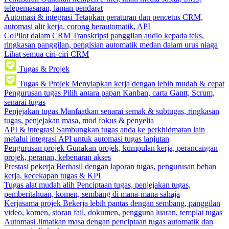
telepemasaran, laman pendarat
Automasi & integrasi
Tetapkan peraturan dan pencetus CRM,
automasi alir kerja, corong berautomatik, API
CoPilot dalam CRM
Transkripsi panggilan audio kepada teks,
ringkasan panggilan, pengisian automatik medan dalam urus niaga
Lihat semua ciri-ciri CRM
Tugas & Projek
Tugas & Projek
Menyiapkan kerja dengan lebih mudah & cepat
Pengurusan tugas
Pilih antara papan Kanban, carta Gantt, Scrum,
senarai tugas
Penjejakan tugas
Manfaatkan senarai semak & subtugas, ringkasan
tugas, penjejakan masa, mod fokus & penyelia
API & integrasi
Sambungkan tugas anda ke perkhidmatan lain
melalui integrasi API untuk automasi tugas lanjutan
Pengurusan projek
Gunakan projek, kumpulan kerja, perancangan
projek, peranan, kebenaran akses
Prestasi pekerja
Berhasil dengan laporan tugas, pengurusan beban
kerja, kecekapan tugas & KPI
Tugas alat mudah alih
Penciptaan tugas, penjejakan tugas,
pemberitahuan, komen, sembang di mana-mana sahaja
Kerjasama projek
Bekerja lebih pantas dengan sembang, panggilan
video, komen, storan fail, dokumen, pengguna luaran, templat tugas
Automasi
Jimatkan masa dengan penciptaan tugas automatik dan