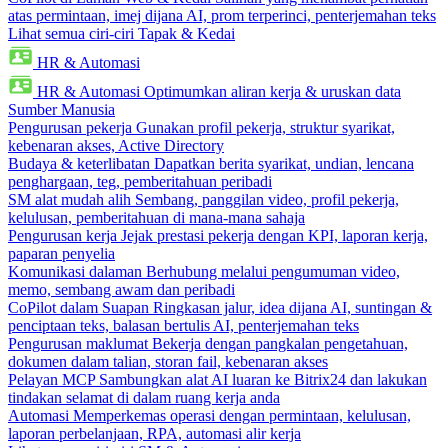
atas permintaan, imej dijana AI, prom terperinci, penterjemahan teks
Lihat semua ciri-ciri Tapak & Kedai
HR & Automasi
HR & Automasi
Optimumkan aliran kerja & uruskan data
Sumber Manusia
Pengurusan pekerja
Gunakan profil pekerja, struktur syarikat,
kebenaran akses, Active Directory
Budaya & keterlibatan
Dapatkan berita syarikat, undian, lencana
penghargaan, teg, pemberitahuan peribadi
SM alat mudah alih
Sembang, panggilan video, profil pekerja,
kelulusan, pemberitahuan di mana-mana sahaja
Pengurusan kerja
Jejak prestasi pekerja dengan KPI, laporan kerja,
paparan penyelia
Komunikasi dalaman
Berhubung melalui pengumuman video,
memo, sembang awam dan peribadi
CoPilot dalam Suapan
Ringkasan jalur, idea dijana AI, suntingan &
penciptaan teks, balasan bertulis AI, penterjemahan teks
Pengurusan maklumat
Bekerja dengan pangkalan pengetahuan,
dokumen dalam talian, storan fail, kebenaran akses
Pelayan MCP
Sambungkan alat AI luaran ke Bitrix24 dan lakukan
tindakan selamat di dalam ruang kerja anda
Automasi
Memperkemas operasi dengan permintaan, kelulusan,
laporan perbelanjaan, RPA, automasi alir kerja