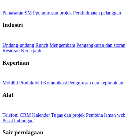
Pemasaran
SM
Ppengurusan projek
Perkhidmatan pelanggan
Industri
Undang-undang
Runcit
Mengembara
Pengangkutan dan storan
Restoran
Kerja jauh
Keperluan
Mobiliti
Produktiviti
Komunikasi
Pengurusan dan kepimpinan
Alat
Telefoni
CRM
Kalender
Tugas dan projek
Pembina laman web
Pusat hubungan
Saiz perniagaan