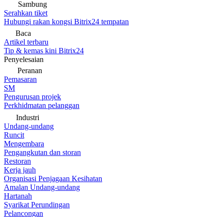
Sambung
Serahkan tiket
Hubungi rakan kongsi Bitrix24 tempatan
Baca
Artikel terbaru
Tip & kemas kini Bitrix24
Penyelesaian
Peranan
Pemasaran
SM
Pengurusan projek
Perkhidmatan pelanggan
Industri
Undang-undang
Runcit
Mengembara
Pengangkutan dan storan
Restoran
Kerja jauh
Organisasi Penjagaan Kesihatan
Amalan Undang-undang
Hartanah
Syarikat Perundingan
Pelancongan