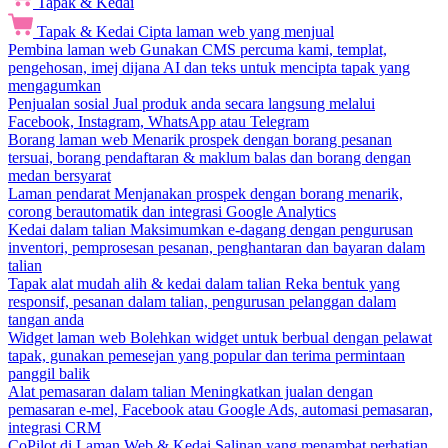
Tapak & Kedai
Tapak & Kedai
Cipta laman web yang menjual
Pembina laman web
Gunakan CMS percuma kami, templat,
pengehosan, imej dijana AI dan teks untuk mencipta tapak yang
mengagumkan
Penjualan sosial
Jual produk anda secara langsung melalui
Facebook, Instagram, WhatsApp atau Telegram
Borang laman web
Menarik prospek dengan borang pesanan
tersuai, borang pendaftaran & maklum balas dan borang dengan
medan bersyarat
Laman pendarat
Menjanakan prospek dengan borang menarik,
corong berautomatik dan integrasi Google Analytics
Kedai dalam talian
Maksimumkan e-dagang dengan pengurusan
inventori, pemprosesan pesanan, penghantaran dan bayaran dalam
talian
Tapak alat mudah alih & kedai dalam talian
Reka bentuk yang
responsif, pesanan dalam talian, pengurusan pelanggan dalam
tangan anda
Widget laman web
Bolehkan widget untuk berbual dengan pelawat
tapak, gunakan pemesejan yang popular dan terima permintaan
panggil balik
Alat pemasaran dalam talian
Meningkatkan jualan dengan
pemasaran e-mel, Facebook atau Google Ads, automasi pemasaran,
integrasi CRM
CoPilot di Laman Web & Kedai
Salinan yang menambat perhatian