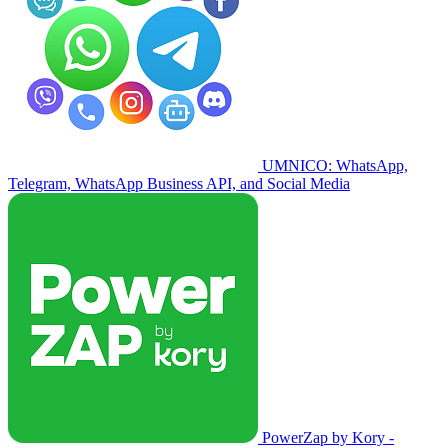
UMNICO: WhatsApp,
Telegram, WhatsApp Business API, and Social Media
PowerZap by Kory -