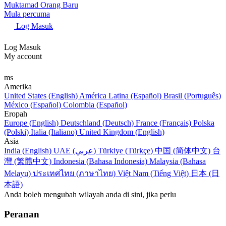
Muktamad Orang Baru
Mula percuma
Log Masuk
Log Masuk
My account
ms
Amerika
United States (English)
América Latina (Español)
Brasil (Português)
México (Español)
Colombia (Español)
Eropah
Europe (English)
Deutschland (Deutsch)
France (Français)
Polska
(Polski)
Italia (Italiano)
United Kingdom (English)
Asia
India (English)
UAE (عربي)
Türkiye (Türkçe)
中国 (简体中文)
台
灣 (繁體中文)
Indonesia (Bahasa Indonesia)
Malaysia (Bahasa
Melayu)
ประเทศไทย (ภาษาไทย)
Việt Nam (Tiếng Việt)
日本 (日
本語)
Anda boleh mengubah wilayah anda di sini, jika perlu
Peranan