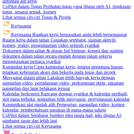
automasi alir kerja
CoPilot dalam Tugas
Perihalan tugas yang dijana oleh AI, ringkasan
tugas, senarai semak, komen
Lihat semua ciri-ciri Tugas & Projek
Kerjasama
Kerjasama
Buatkan kerja berpasukan anda lebih bersemangat
Ruang kerja dalam talian
Gunakan sembang, suapan aktiviti,
komen, reaksi, pengumuman video seluruh syarikat
Dokumen dalam talian & storan fail
Simpan, kongsi dan sunting
dokumen dalam talian secara mudah dengan rakan sekerja
menggunakan pemacu syarikat
Kumpulan kerja
Cipta kumpulan kerja, jemput pengguna luaran,
tetapkan kebenaran akses dan bekerja pada tugas dan projek
Mesyuarat dalam talian
Lakukan lebih banyak kerja dengan
panggilan video, persidangan video, perkongsian skrin, rakaman
panggilan dan latar belakang tersuai
Kalendar berkongsi
Rancang dengan syarikat & kalendar peribadi,
slot masa terbuka, tempahan bilik mesyuarat, penyelarasan kalendar
Komunikasi alat mudah alih
Pemesejan, panggilan video, komen,
kalendar, pemberitahuan pasukan di mana-mana sahaja
CoPilot dalam Sembang
Sumber idea tanpa had, teks dijana AI,
sumbang saran dan lebih lagi
Lihat semua ciri-ciri Kerjasama