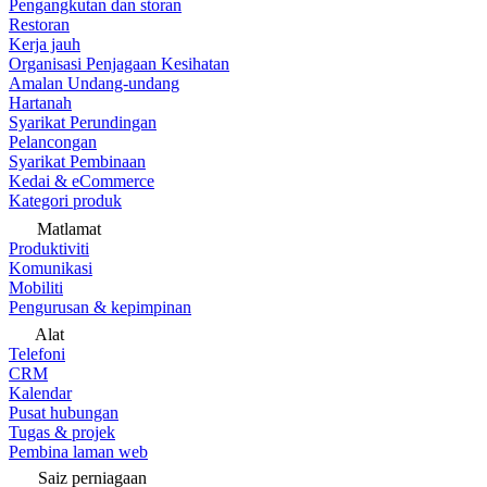
Pengangkutan dan storan
Restoran
Kerja jauh
Organisasi Penjagaan Kesihatan
Amalan Undang-undang
Hartanah
Syarikat Perundingan
Pelancongan
Syarikat Pembinaan
Kedai & eCommerce
Kategori produk
Matlamat
Produktiviti
Komunikasi
Mobiliti
Pengurusan & kepimpinan
Alat
Telefoni
CRM
Kalendar
Pusat hubungan
Tugas & projek
Pembina laman web
Saiz perniagaan