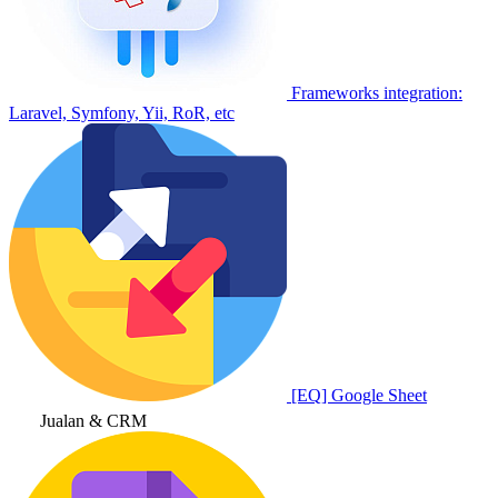
Frameworks integration:
Laravel, Symfony, Yii, RoR, etc
[EQ] Google Sheet
Jualan & CRM