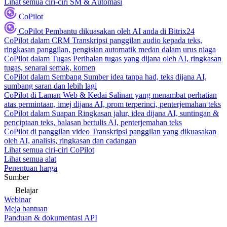
Lihat semua ciri-ciri SM & Automasi
CoPilot
CoPilot
Pembantu dikuasakan oleh AI anda di Bitrix24
CoPilot dalam CRM
Transkripsi panggilan audio kepada teks,
ringkasan panggilan, pengisian automatik medan dalam urus niaga
CoPilot dalam Tugas
Perihalan tugas yang dijana oleh AI, ringkasan
tugas, senarai semak, komen
CoPilot dalam Sembang
Sumber idea tanpa had, teks dijana AI,
sumbang saran dan lebih lagi
CoPilot di Laman Web & Kedai
Salinan yang menambat perhatian
atas permintaan, imej dijana AI, prom terperinci, penterjemahan teks
CoPilot dalam Suapan
Ringkasan jalur, idea dijana AI, suntingan &
penciptaan teks, balasan bertulis AI, penterjemahan teks
CoPilot di panggilan video
Transkripsi panggilan yang dikuasakan
oleh AI, analisis, ringkasan dan cadangan
Lihat semua ciri-ciri CoPilot
Lihat semua alat
Penentuan harga
Sumber
Belajar
Webinar
Meja bantuan
Panduan & dokumentasi API