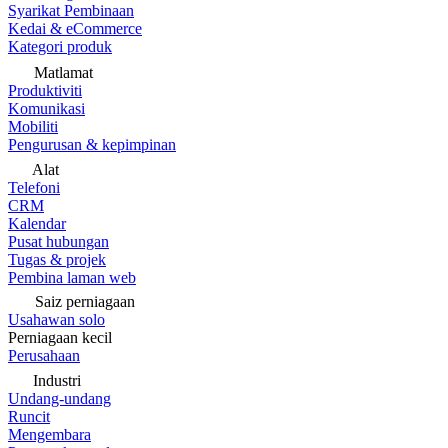
Syarikat Pembinaan
Kedai & eCommerce
Kategori produk
Matlamat
Produktiviti
Komunikasi
Mobiliti
Pengurusan & kepimpinan
Alat
Telefoni
CRM
Kalendar
Pusat hubungan
Tugas & projek
Pembina laman web
Saiz perniagaan
Usahawan solo
Perniagaan kecil
Perusahaan
Industri
Undang-undang
Runcit
Mengembara