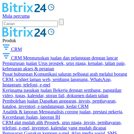
Mula percuma
Produk
CRM
CRM
Menguruskan jualan dan pelanggan dengan lancar
Pengurusan jualan
Urus prospek, urus niaga, kenalan, talian paip,
kebenaran akses & peranan
Pusat hubungan
Komunikasi saluran pelbagai arah melalui borang
CRM, widget laman web, sembang langsung, WhatsApp,
Instagram, telefoni, e-mel
Kerjasama pasukan jualan
Bekerja dengan sembang, panggilan
video, tugas, kalendar, storan fail, dokumen dalam talian
Pembolehan jualan
Dapatkan anggaran, invois, pembayaran,
katalog, inventori, e-tandatangan, kedai CRM
Analitik & laporan
Menganalisis corong jualan, prestasi pekerja,
Kecerdasan Jualan, laporan BI
CRM alat mudah alih
Prospek, urus niaga, invois, pembayaran,
telefoni, e-mel, inventori, kalendar yang mudah dicapai
Pemasaran
Gunakan kempen e-mel, iklan media sosial, SMS,