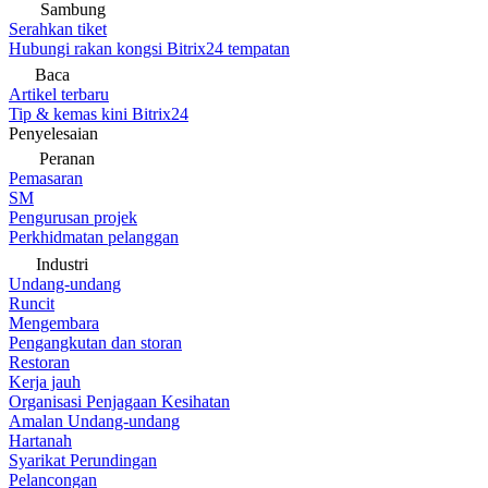
Sambung
Serahkan tiket
Hubungi rakan kongsi Bitrix24 tempatan
Baca
Artikel terbaru
Tip & kemas kini Bitrix24
Penyelesaian
Peranan
Pemasaran
SM
Pengurusan projek
Perkhidmatan pelanggan
Industri
Undang-undang
Runcit
Mengembara
Pengangkutan dan storan
Restoran
Kerja jauh
Organisasi Penjagaan Kesihatan
Amalan Undang-undang
Hartanah
Syarikat Perundingan
Pelancongan