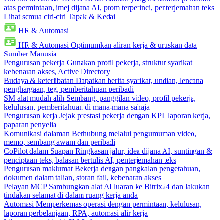
atas permintaan, imej dijana AI, prom terperinci, penterjemahan teks
Lihat semua ciri-ciri Tapak & Kedai
HR & Automasi
HR & Automasi
Optimumkan aliran kerja & uruskan data
Sumber Manusia
Pengurusan pekerja
Gunakan profil pekerja, struktur syarikat,
kebenaran akses, Active Directory
Budaya & keterlibatan
Dapatkan berita syarikat, undian, lencana
penghargaan, teg, pemberitahuan peribadi
SM alat mudah alih
Sembang, panggilan video, profil pekerja,
kelulusan, pemberitahuan di mana-mana sahaja
Pengurusan kerja
Jejak prestasi pekerja dengan KPI, laporan kerja,
paparan penyelia
Komunikasi dalaman
Berhubung melalui pengumuman video,
memo, sembang awam dan peribadi
CoPilot dalam Suapan
Ringkasan jalur, idea dijana AI, suntingan &
penciptaan teks, balasan bertulis AI, penterjemahan teks
Pengurusan maklumat
Bekerja dengan pangkalan pengetahuan,
dokumen dalam talian, storan fail, kebenaran akses
Pelayan MCP
Sambungkan alat AI luaran ke Bitrix24 dan lakukan
tindakan selamat di dalam ruang kerja anda
Automasi
Memperkemas operasi dengan permintaan, kelulusan,
laporan perbelanjaan, RPA, automasi alir kerja