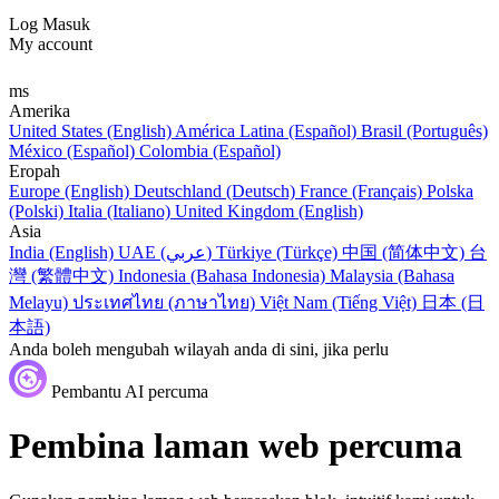
Log Masuk
My account
ms
Amerika
United States (English)
América Latina (Español)
Brasil (Português)
México (Español)
Colombia (Español)
Eropah
Europe (English)
Deutschland (Deutsch)
France (Français)
Polska
(Polski)
Italia (Italiano)
United Kingdom (English)
Asia
India (English)
UAE (عربي)
Türkiye (Türkçe)
中国 (简体中文)
台
灣 (繁體中文)
Indonesia (Bahasa Indonesia)
Malaysia (Bahasa
Melayu)
ประเทศไทย (ภาษาไทย)
Việt Nam (Tiếng Việt)
日本 (日
本語)
Anda boleh mengubah wilayah anda di sini, jika perlu
Pembantu AI percuma
Pembina laman web percuma