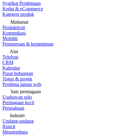
Syarikat Pembinaan
Kedai & eCommerce
Kategori produk
Matlamat
Produktiviti
Komunikasi
Mobiliti
Pengurusan & kepimpinan
Alat
Telefoni
CRM
Kalendar
Pusat hubungan
Tugas & projek
Pembina laman web
Saiz perniagaan
Usahawan solo
Perniagaan kecil
Perusahaan
Industri
Undang-undang
Runcit
Mengembara