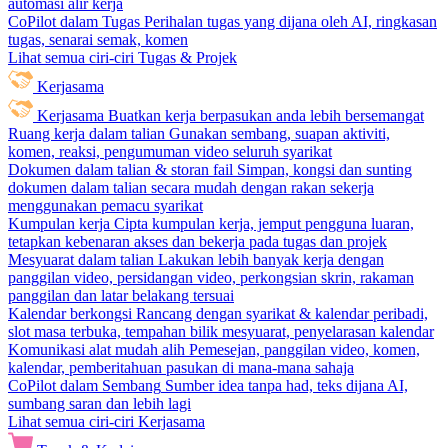
automasi alir kerja
CoPilot dalam Tugas
Perihalan tugas yang dijana oleh AI, ringkasan
tugas, senarai semak, komen
Lihat semua ciri-ciri Tugas & Projek
Kerjasama
Kerjasama
Buatkan kerja berpasukan anda lebih bersemangat
Ruang kerja dalam talian
Gunakan sembang, suapan aktiviti,
komen, reaksi, pengumuman video seluruh syarikat
Dokumen dalam talian & storan fail
Simpan, kongsi dan sunting
dokumen dalam talian secara mudah dengan rakan sekerja
menggunakan pemacu syarikat
Kumpulan kerja
Cipta kumpulan kerja, jemput pengguna luaran,
tetapkan kebenaran akses dan bekerja pada tugas dan projek
Mesyuarat dalam talian
Lakukan lebih banyak kerja dengan
panggilan video, persidangan video, perkongsian skrin, rakaman
panggilan dan latar belakang tersuai
Kalendar berkongsi
Rancang dengan syarikat & kalendar peribadi,
slot masa terbuka, tempahan bilik mesyuarat, penyelarasan kalendar
Komunikasi alat mudah alih
Pemesejan, panggilan video, komen,
kalendar, pemberitahuan pasukan di mana-mana sahaja
CoPilot dalam Sembang
Sumber idea tanpa had, teks dijana AI,
sumbang saran dan lebih lagi
Lihat semua ciri-ciri Kerjasama