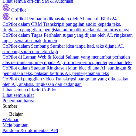
Lihat semua ciri-ciri SM & Automasi
CoPilot
CoPilot
Pembantu dikuasakan oleh AI anda di Bitrix24
CoPilot dalam CRM
Transkripsi panggilan audio kepada teks,
ringkasan panggilan, pengisian automatik medan dalam urus niaga
CoPilot dalam Tugas
Perihalan tugas yang dijana oleh AI, ringkasan
tugas, senarai semak, komen
CoPilot dalam Sembang
Sumber idea tanpa had, teks dijana AI,
sumbang saran dan lebih lagi
CoPilot di Laman Web & Kedai
Salinan yang menambat perhatian
atas permintaan, imej dijana AI, prom terperinci, penterjemahan teks
CoPilot dalam Suapan
Ringkasan jalur, idea dijana AI, suntingan &
penciptaan teks, balasan bertulis AI, penterjemahan teks
CoPilot di panggilan video
Transkripsi panggilan yang dikuasakan
oleh AI, analisis, ringkasan dan cadangan
Lihat semua ciri-ciri CoPilot
Lihat semua alat
Penentuan harga
Sumber
Belajar
Webinar
Meja bantuan
Panduan & dokumentasi API