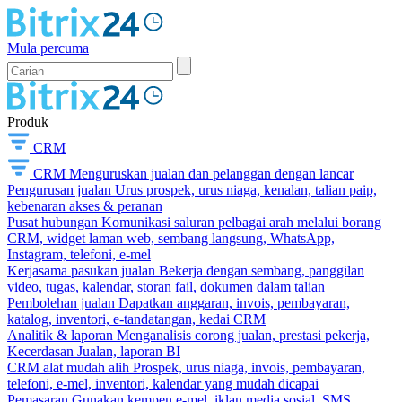
Mula percuma
Produk
CRM
CRM
Menguruskan jualan dan pelanggan dengan lancar
Pengurusan jualan
Urus prospek, urus niaga, kenalan, talian paip,
kebenaran akses & peranan
Pusat hubungan
Komunikasi saluran pelbagai arah melalui borang
CRM, widget laman web, sembang langsung, WhatsApp,
Instagram, telefoni, e-mel
Kerjasama pasukan jualan
Bekerja dengan sembang, panggilan
video, tugas, kalendar, storan fail, dokumen dalam talian
Pembolehan jualan
Dapatkan anggaran, invois, pembayaran,
katalog, inventori, e-tandatangan, kedai CRM
Analitik & laporan
Menganalisis corong jualan, prestasi pekerja,
Kecerdasan Jualan, laporan BI
CRM alat mudah alih
Prospek, urus niaga, invois, pembayaran,
telefoni, e-mel, inventori, kalendar yang mudah dicapai
Pemasaran
Gunakan kempen e-mel, iklan media sosial, SMS,