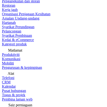
Pengangkutan dan storan
Restoran
Kerja jauh
Organisasi Penjagaan Kesihatan
Amalan Undang-undang
Hartanah
Syarikat Perundingan
Pelancongan
Syarikat Pembinaan
Kedai & eCommerce
Kategori produk
Matlamat
Produktiviti
Komunikasi
Mobiliti
Pengurusan & kepimpinan
Alat
Telefoni
CRM
Kalendar
Pusat hubungan
Tugas & projek
Pembina laman web
Saiz perniagaan