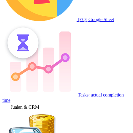
[EQ] Google Sheet
Tasks: actual completion
time
Jualan & CRM