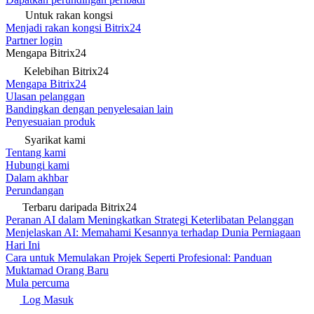
Untuk rakan kongsi
Menjadi rakan kongsi Bitrix24
Partner login
Mengapa Bitrix24
Kelebihan Bitrix24
Mengapa Bitrix24
Ulasan pelanggan
Bandingkan dengan penyelesaian lain
Penyesuaian produk
Syarikat kami
Tentang kami
Hubungi kami
Dalam akhbar
Perundangan
Terbaru daripada Bitrix24
Peranan AI dalam Meningkatkan Strategi Keterlibatan Pelanggan
Menjelaskan AI: Memahami Kesannya terhadap Dunia Perniagaan
Hari Ini
Cara untuk Memulakan Projek Seperti Profesional: Panduan
Muktamad Orang Baru
Mula percuma
Log Masuk