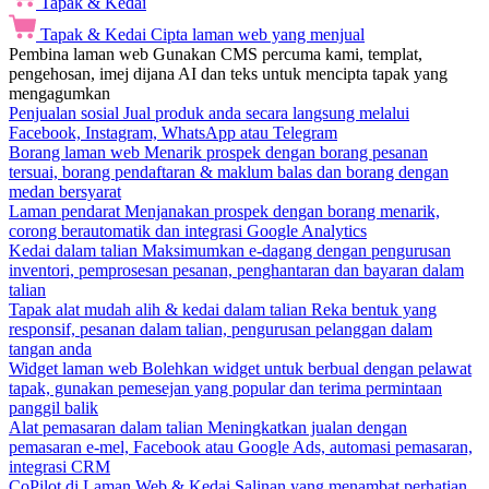
Tapak & Kedai
Tapak & Kedai
Cipta laman web yang menjual
Pembina laman web
Gunakan CMS percuma kami, templat,
pengehosan, imej dijana AI dan teks untuk mencipta tapak yang
mengagumkan
Penjualan sosial
Jual produk anda secara langsung melalui
Facebook, Instagram, WhatsApp atau Telegram
Borang laman web
Menarik prospek dengan borang pesanan
tersuai, borang pendaftaran & maklum balas dan borang dengan
medan bersyarat
Laman pendarat
Menjanakan prospek dengan borang menarik,
corong berautomatik dan integrasi Google Analytics
Kedai dalam talian
Maksimumkan e-dagang dengan pengurusan
inventori, pemprosesan pesanan, penghantaran dan bayaran dalam
talian
Tapak alat mudah alih & kedai dalam talian
Reka bentuk yang
responsif, pesanan dalam talian, pengurusan pelanggan dalam
tangan anda
Widget laman web
Bolehkan widget untuk berbual dengan pelawat
tapak, gunakan pemesejan yang popular dan terima permintaan
panggil balik
Alat pemasaran dalam talian
Meningkatkan jualan dengan
pemasaran e-mel, Facebook atau Google Ads, automasi pemasaran,
integrasi CRM
CoPilot di Laman Web & Kedai
Salinan yang menambat perhatian