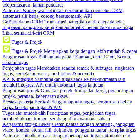
telepemasaran, laman pendarat
Automasi & integrasi
Tetapkan peraturan dan pencetus CRM,
automasi alir kerja, corong berautomatik, API
CoPilot dalam CRM
Transkripsi panggilan audio kepada teks,
ringkasan panggilan, pengisian automatik medan dalam urus niaga
Lihat semua ciri-ciri CRM
Tugas & Projek
Tugas & Projek
Menyiapkan kerja dengan lebih mudah & cepat
Pengurusan tugas
Pilih antara papan Kanban, carta Gantt, Scrum,
senarai tugas
Penjejakan tugas
Manfaatkan senarai semak & subtugas, ringkasan
tugas, penjejakan masa, mod fokus & penyelia
API & integrasi
Sambungkan tugas anda ke perkhidmatan lain
melalui integrasi API untuk automasi tugas lanjutan
Pengurusan projek
Gunakan projek, kumpulan kerja, perancangan
projek, peranan, kebenaran akses
Prestasi pekerja
Berhasil dengan laporan tugas, pengurusan beban
kerja, kecekapan tugas & KPI
Tugas alat mudah alih
Penciptaan tugas, penjejakan tugas,
pemberitahuan, komen, sembang di mana-mana sahaja
Kerjasama projek
Bekerja lebih pantas dengan sembang, panggilan
video, komen, storan fail, dokumen, pengguna luaran, templat tugas
Automasi
Jimatkan masa dengan penciptaan tugas automatik dan