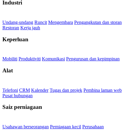
Industri
Undang-undang
Runcit
Mengembara
Pengangkutan dan storan
Restoran
Kerja jauh
Keperluan
Mobiliti
Produktiviti
Komunikasi
Pengurusan dan kepimpinan
Alat
Telefoni
CRM
Kalender
Tugas dan projek
Pembina laman web
Pusat hubungan
Saiz perniagaan
Usahawan berseorangan
Perniagaan kecil
Perusahaan