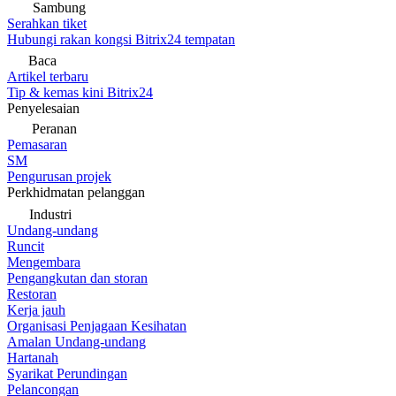
Sambung
Serahkan tiket
Hubungi rakan kongsi Bitrix24 tempatan
Baca
Artikel terbaru
Tip & kemas kini Bitrix24
Penyelesaian
Peranan
Pemasaran
SM
Pengurusan projek
Perkhidmatan pelanggan
Industri
Undang-undang
Runcit
Mengembara
Pengangkutan dan storan
Restoran
Kerja jauh
Organisasi Penjagaan Kesihatan
Amalan Undang-undang
Hartanah
Syarikat Perundingan
Pelancongan