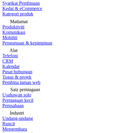
Syarikat Pembinaan
Kedai & eCommerce
Kategori produk
Matlamat
Produktiviti
Komunikasi
Mobiliti
Pengurusan & kepimpinan
Alat
Telefoni
CRM
Kalendar
Pusat hubungan
Tugas & projek
Pembina laman web
Saiz perniagaan
Usahawan solo
Perniagaan kecil
Perusahaan
Industri
Undang-undang
Runcit
Mengembara