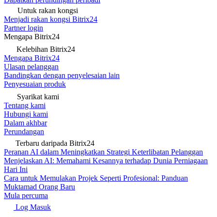
Untuk rakan kongsi
Menjadi rakan kongsi Bitrix24
Partner login
Mengapa Bitrix24
Kelebihan Bitrix24
Mengapa Bitrix24
Ulasan pelanggan
Bandingkan dengan penyelesaian lain
Penyesuaian produk
Syarikat kami
Tentang kami
Hubungi kami
Dalam akhbar
Perundangan
Terbaru daripada Bitrix24
Peranan AI dalam Meningkatkan Strategi Keterlibatan Pelanggan
Menjelaskan AI: Memahami Kesannya terhadap Dunia Perniagaan
Hari Ini
Cara untuk Memulakan Projek Seperti Profesional: Panduan
Muktamad Orang Baru
Mula percuma
Log Masuk