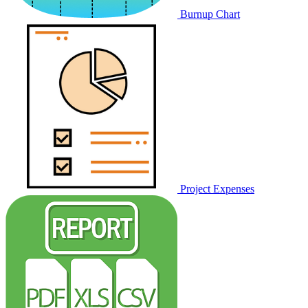
Burnup Chart
Project Expenses