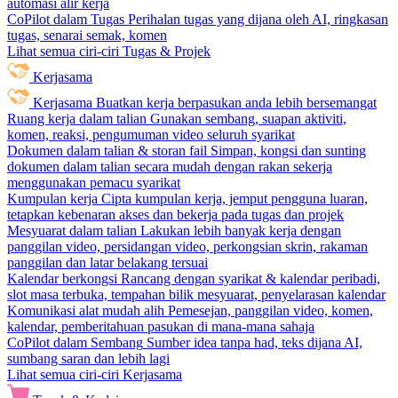
automasi alir kerja
CoPilot dalam Tugas
Perihalan tugas yang dijana oleh AI, ringkasan
tugas, senarai semak, komen
Lihat semua ciri-ciri Tugas & Projek
Kerjasama
Kerjasama
Buatkan kerja berpasukan anda lebih bersemangat
Ruang kerja dalam talian
Gunakan sembang, suapan aktiviti,
komen, reaksi, pengumuman video seluruh syarikat
Dokumen dalam talian & storan fail
Simpan, kongsi dan sunting
dokumen dalam talian secara mudah dengan rakan sekerja
menggunakan pemacu syarikat
Kumpulan kerja
Cipta kumpulan kerja, jemput pengguna luaran,
tetapkan kebenaran akses dan bekerja pada tugas dan projek
Mesyuarat dalam talian
Lakukan lebih banyak kerja dengan
panggilan video, persidangan video, perkongsian skrin, rakaman
panggilan dan latar belakang tersuai
Kalendar berkongsi
Rancang dengan syarikat & kalendar peribadi,
slot masa terbuka, tempahan bilik mesyuarat, penyelarasan kalendar
Komunikasi alat mudah alih
Pemesejan, panggilan video, komen,
kalendar, pemberitahuan pasukan di mana-mana sahaja
CoPilot dalam Sembang
Sumber idea tanpa had, teks dijana AI,
sumbang saran dan lebih lagi
Lihat semua ciri-ciri Kerjasama