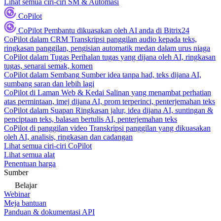
Lihat semua ciri-ciri SM & Automasi
CoPilot
CoPilot
Pembantu dikuasakan oleh AI anda di Bitrix24
CoPilot dalam CRM
Transkripsi panggilan audio kepada teks,
ringkasan panggilan, pengisian automatik medan dalam urus niaga
CoPilot dalam Tugas
Perihalan tugas yang dijana oleh AI, ringkasan
tugas, senarai semak, komen
CoPilot dalam Sembang
Sumber idea tanpa had, teks dijana AI,
sumbang saran dan lebih lagi
CoPilot di Laman Web & Kedai
Salinan yang menambat perhatian
atas permintaan, imej dijana AI, prom terperinci, penterjemahan teks
CoPilot dalam Suapan
Ringkasan jalur, idea dijana AI, suntingan &
penciptaan teks, balasan bertulis AI, penterjemahan teks
CoPilot di panggilan video
Transkripsi panggilan yang dikuasakan
oleh AI, analisis, ringkasan dan cadangan
Lihat semua ciri-ciri CoPilot
Lihat semua alat
Penentuan harga
Sumber
Belajar
Webinar
Meja bantuan
Panduan & dokumentasi API