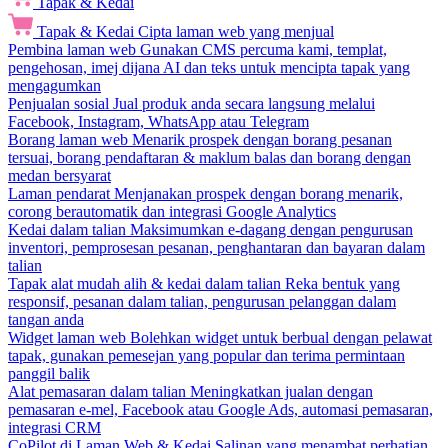
Tapak & Kedai
Tapak & Kedai
Cipta laman web yang menjual
Pembina laman web
Gunakan CMS percuma kami, templat,
pengehosan, imej dijana AI dan teks untuk mencipta tapak yang
mengagumkan
Penjualan sosial
Jual produk anda secara langsung melalui
Facebook, Instagram, WhatsApp atau Telegram
Borang laman web
Menarik prospek dengan borang pesanan
tersuai, borang pendaftaran & maklum balas dan borang dengan
medan bersyarat
Laman pendarat
Menjanakan prospek dengan borang menarik,
corong berautomatik dan integrasi Google Analytics
Kedai dalam talian
Maksimumkan e-dagang dengan pengurusan
inventori, pemprosesan pesanan, penghantaran dan bayaran dalam
talian
Tapak alat mudah alih & kedai dalam talian
Reka bentuk yang
responsif, pesanan dalam talian, pengurusan pelanggan dalam
tangan anda
Widget laman web
Bolehkan widget untuk berbual dengan pelawat
tapak, gunakan pemesejan yang popular dan terima permintaan
panggil balik
Alat pemasaran dalam talian
Meningkatkan jualan dengan
pemasaran e-mel, Facebook atau Google Ads, automasi pemasaran,
integrasi CRM
CoPilot di Laman Web & Kedai
Salinan yang menambat perhatian