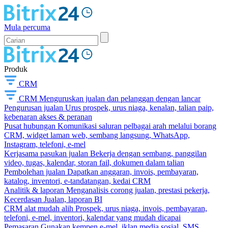
Mula percuma
Produk
CRM
CRM
Menguruskan jualan dan pelanggan dengan lancar
Pengurusan jualan
Urus prospek, urus niaga, kenalan, talian paip,
kebenaran akses & peranan
Pusat hubungan
Komunikasi saluran pelbagai arah melalui borang
CRM, widget laman web, sembang langsung, WhatsApp,
Instagram, telefoni, e-mel
Kerjasama pasukan jualan
Bekerja dengan sembang, panggilan
video, tugas, kalendar, storan fail, dokumen dalam talian
Pembolehan jualan
Dapatkan anggaran, invois, pembayaran,
katalog, inventori, e-tandatangan, kedai CRM
Analitik & laporan
Menganalisis corong jualan, prestasi pekerja,
Kecerdasan Jualan, laporan BI
CRM alat mudah alih
Prospek, urus niaga, invois, pembayaran,
telefoni, e-mel, inventori, kalendar yang mudah dicapai
Pemasaran
Gunakan kempen e-mel, iklan media sosial, SMS,