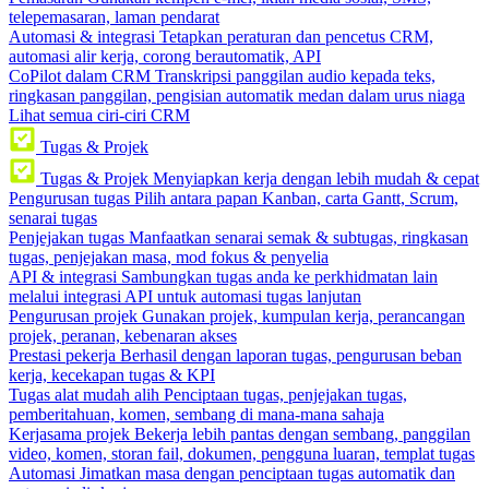
telepemasaran, laman pendarat
Automasi & integrasi
Tetapkan peraturan dan pencetus CRM,
automasi alir kerja, corong berautomatik, API
CoPilot dalam CRM
Transkripsi panggilan audio kepada teks,
ringkasan panggilan, pengisian automatik medan dalam urus niaga
Lihat semua ciri-ciri CRM
Tugas & Projek
Tugas & Projek
Menyiapkan kerja dengan lebih mudah & cepat
Pengurusan tugas
Pilih antara papan Kanban, carta Gantt, Scrum,
senarai tugas
Penjejakan tugas
Manfaatkan senarai semak & subtugas, ringkasan
tugas, penjejakan masa, mod fokus & penyelia
API & integrasi
Sambungkan tugas anda ke perkhidmatan lain
melalui integrasi API untuk automasi tugas lanjutan
Pengurusan projek
Gunakan projek, kumpulan kerja, perancangan
projek, peranan, kebenaran akses
Prestasi pekerja
Berhasil dengan laporan tugas, pengurusan beban
kerja, kecekapan tugas & KPI
Tugas alat mudah alih
Penciptaan tugas, penjejakan tugas,
pemberitahuan, komen, sembang di mana-mana sahaja
Kerjasama projek
Bekerja lebih pantas dengan sembang, panggilan
video, komen, storan fail, dokumen, pengguna luaran, templat tugas
Automasi
Jimatkan masa dengan penciptaan tugas automatik dan