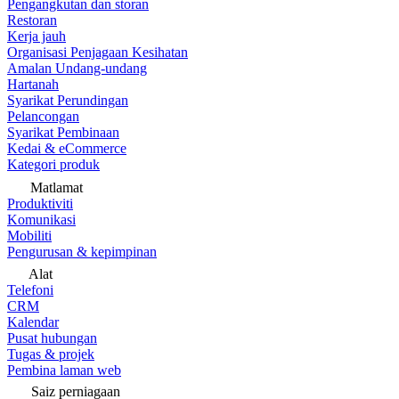
Pengangkutan dan storan
Restoran
Kerja jauh
Organisasi Penjagaan Kesihatan
Amalan Undang-undang
Hartanah
Syarikat Perundingan
Pelancongan
Syarikat Pembinaan
Kedai & eCommerce
Kategori produk
Matlamat
Produktiviti
Komunikasi
Mobiliti
Pengurusan & kepimpinan
Alat
Telefoni
CRM
Kalendar
Pusat hubungan
Tugas & projek
Pembina laman web
Saiz perniagaan