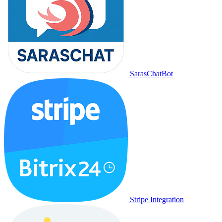
SarasChatBot
Stripe Integration