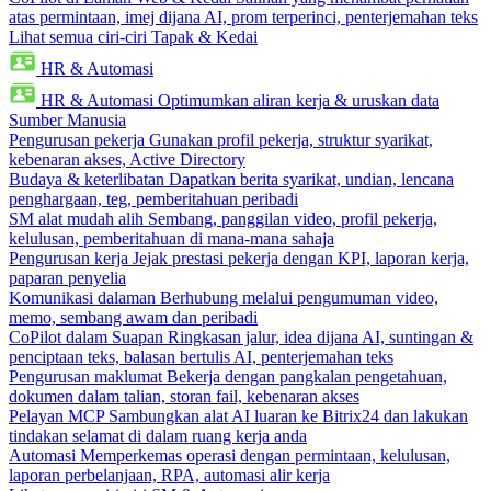
atas permintaan, imej dijana AI, prom terperinci, penterjemahan teks
Lihat semua ciri-ciri Tapak & Kedai
HR & Automasi
HR & Automasi
Optimumkan aliran kerja & uruskan data
Sumber Manusia
Pengurusan pekerja
Gunakan profil pekerja, struktur syarikat,
kebenaran akses, Active Directory
Budaya & keterlibatan
Dapatkan berita syarikat, undian, lencana
penghargaan, teg, pemberitahuan peribadi
SM alat mudah alih
Sembang, panggilan video, profil pekerja,
kelulusan, pemberitahuan di mana-mana sahaja
Pengurusan kerja
Jejak prestasi pekerja dengan KPI, laporan kerja,
paparan penyelia
Komunikasi dalaman
Berhubung melalui pengumuman video,
memo, sembang awam dan peribadi
CoPilot dalam Suapan
Ringkasan jalur, idea dijana AI, suntingan &
penciptaan teks, balasan bertulis AI, penterjemahan teks
Pengurusan maklumat
Bekerja dengan pangkalan pengetahuan,
dokumen dalam talian, storan fail, kebenaran akses
Pelayan MCP
Sambungkan alat AI luaran ke Bitrix24 dan lakukan
tindakan selamat di dalam ruang kerja anda
Automasi
Memperkemas operasi dengan permintaan, kelulusan,
laporan perbelanjaan, RPA, automasi alir kerja