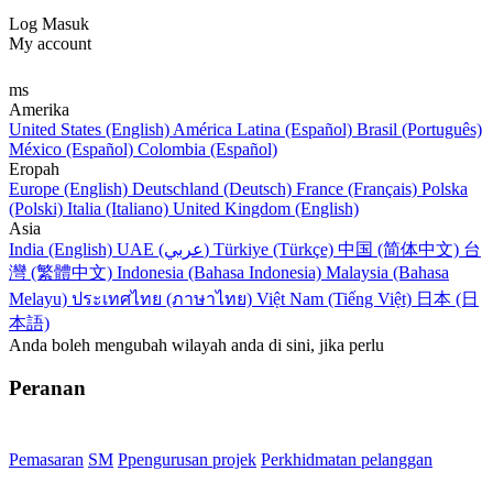
Log Masuk
My account
ms
Amerika
United States (English)
América Latina (Español)
Brasil (Português)
México (Español)
Colombia (Español)
Eropah
Europe (English)
Deutschland (Deutsch)
France (Français)
Polska
(Polski)
Italia (Italiano)
United Kingdom (English)
Asia
India (English)
UAE (عربي)
Türkiye (Türkçe)
中国 (简体中文)
台
灣 (繁體中文)
Indonesia (Bahasa Indonesia)
Malaysia (Bahasa
Melayu)
ประเทศไทย (ภาษาไทย)
Việt Nam (Tiếng Việt)
日本 (日
本語)
Anda boleh mengubah wilayah anda di sini, jika perlu
Peranan
Pemasaran
SM
Ppengurusan projek
Perkhidmatan pelanggan