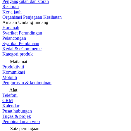
Pengangkutan dan storan
Restoran
Kerja jauh
Organisasi Penjagaan Kesihatan
Amalan Undang-undang
Hartanah
Syarikat Perundingan
Pelancongan
Syarikat Pembinaan
Kedai & eCommerce
Kategori produk
Matlamat
Produktiviti
Komunikasi
Mobiliti
Pengurusan & kepimpinan
Alat
Telefoni
CRM
Kalendar
Pusat hubungan
Tugas & projek
Pembina laman web
Saiz perniagaan