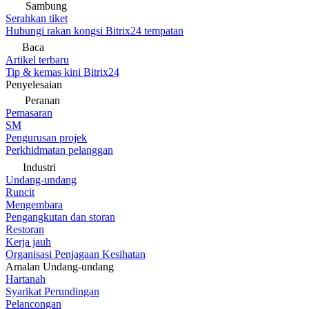
Sambung
Serahkan tiket
Hubungi rakan kongsi Bitrix24 tempatan
Baca
Artikel terbaru
Tip & kemas kini Bitrix24
Penyelesaian
Peranan
Pemasaran
SM
Pengurusan projek
Perkhidmatan pelanggan
Industri
Undang-undang
Runcit
Mengembara
Pengangkutan dan storan
Restoran
Kerja jauh
Organisasi Penjagaan Kesihatan
Amalan Undang-undang
Hartanah
Syarikat Perundingan
Pelancongan