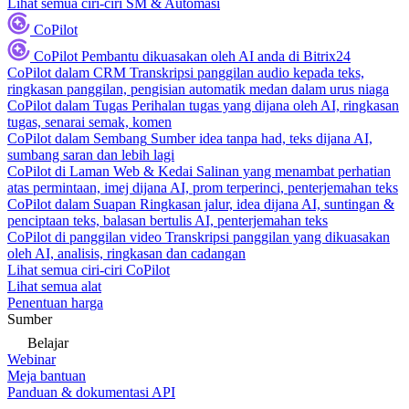
Lihat semua ciri-ciri SM & Automasi
CoPilot
CoPilot
Pembantu dikuasakan oleh AI anda di Bitrix24
CoPilot dalam CRM
Transkripsi panggilan audio kepada teks,
ringkasan panggilan, pengisian automatik medan dalam urus niaga
CoPilot dalam Tugas
Perihalan tugas yang dijana oleh AI, ringkasan
tugas, senarai semak, komen
CoPilot dalam Sembang
Sumber idea tanpa had, teks dijana AI,
sumbang saran dan lebih lagi
CoPilot di Laman Web & Kedai
Salinan yang menambat perhatian
atas permintaan, imej dijana AI, prom terperinci, penterjemahan teks
CoPilot dalam Suapan
Ringkasan jalur, idea dijana AI, suntingan &
penciptaan teks, balasan bertulis AI, penterjemahan teks
CoPilot di panggilan video
Transkripsi panggilan yang dikuasakan
oleh AI, analisis, ringkasan dan cadangan
Lihat semua ciri-ciri CoPilot
Lihat semua alat
Penentuan harga
Sumber
Belajar
Webinar
Meja bantuan
Panduan & dokumentasi API