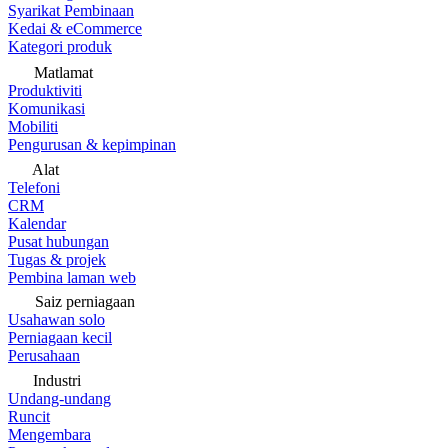
Syarikat Pembinaan
Kedai & eCommerce
Kategori produk
Matlamat
Produktiviti
Komunikasi
Mobiliti
Pengurusan & kepimpinan
Alat
Telefoni
CRM
Kalendar
Pusat hubungan
Tugas & projek
Pembina laman web
Saiz perniagaan
Usahawan solo
Perniagaan kecil
Perusahaan
Industri
Undang-undang
Runcit
Mengembara