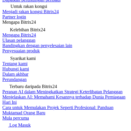
Untuk rakan kongsi
Menjadi rakan kongsi Bitrix24
Partner login
Mengapa Bitrix24
Kelebihan Bitrix24
Mengapa Bitrix24
Ulasan pelanggan
Bandingkan dengan penyelesaian lain
Penyesuaian produk
Syarikat kami
Tentang kami
Hubungi kami
Dalam akhbar
Perundangan
Terbaru daripada Bitrix24
Peranan AI dalam Meningkatkan Strategi Keterlibatan Pelanggan
Menjelaskan AI: Memahami Kesannya terhadap Dunia Perniagaan
Hari Ini
Cara untuk Memulakan Projek Seperti Profesional: Panduan
Muktamad Orang Baru
Mula percuma
Log Masuk