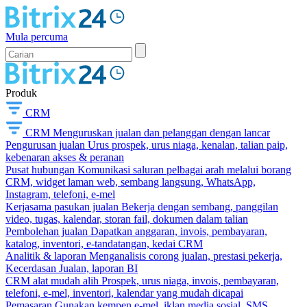
Mula percuma
Produk
CRM
CRM
Menguruskan jualan dan pelanggan dengan lancar
Pengurusan jualan
Urus prospek, urus niaga, kenalan, talian paip,
kebenaran akses & peranan
Pusat hubungan
Komunikasi saluran pelbagai arah melalui borang
CRM, widget laman web, sembang langsung, WhatsApp,
Instagram, telefoni, e-mel
Kerjasama pasukan jualan
Bekerja dengan sembang, panggilan
video, tugas, kalendar, storan fail, dokumen dalam talian
Pembolehan jualan
Dapatkan anggaran, invois, pembayaran,
katalog, inventori, e-tandatangan, kedai CRM
Analitik & laporan
Menganalisis corong jualan, prestasi pekerja,
Kecerdasan Jualan, laporan BI
CRM alat mudah alih
Prospek, urus niaga, invois, pembayaran,
telefoni, e-mel, inventori, kalendar yang mudah dicapai
Pemasaran
Gunakan kempen e-mel, iklan media sosial, SMS,