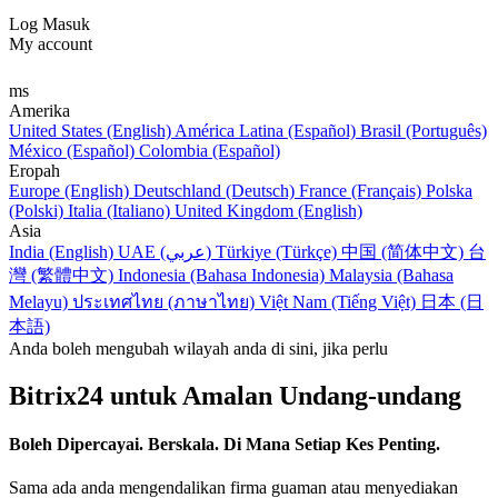
Log Masuk
My account
ms
Amerika
United States (English)
América Latina (Español)
Brasil (Português)
México (Español)
Colombia (Español)
Eropah
Europe (English)
Deutschland (Deutsch)
France (Français)
Polska
(Polski)
Italia (Italiano)
United Kingdom (English)
Asia
India (English)
UAE (عربي)
Türkiye (Türkçe)
中国 (简体中文)
台
灣 (繁體中文)
Indonesia (Bahasa Indonesia)
Malaysia (Bahasa
Melayu)
ประเทศไทย (ภาษาไทย)
Việt Nam (Tiếng Việt)
日本 (日
本語)
Anda boleh mengubah wilayah anda di sini, jika perlu
Bitrix24 untuk Amalan Undang-undang
Boleh Dipercayai. Berskala. Di Mana Setiap Kes Penting.
Sama ada anda mengendalikan firma guaman atau menyediakan