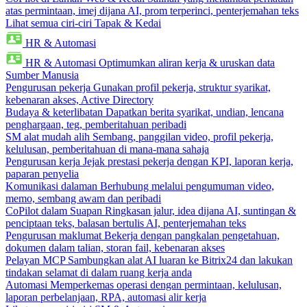
atas permintaan, imej dijana AI, prom terperinci, penterjemahan teks
Lihat semua ciri-ciri Tapak & Kedai
HR & Automasi
HR & Automasi
Optimumkan aliran kerja & uruskan data
Sumber Manusia
Pengurusan pekerja
Gunakan profil pekerja, struktur syarikat,
kebenaran akses, Active Directory
Budaya & keterlibatan
Dapatkan berita syarikat, undian, lencana
penghargaan, teg, pemberitahuan peribadi
SM alat mudah alih
Sembang, panggilan video, profil pekerja,
kelulusan, pemberitahuan di mana-mana sahaja
Pengurusan kerja
Jejak prestasi pekerja dengan KPI, laporan kerja,
paparan penyelia
Komunikasi dalaman
Berhubung melalui pengumuman video,
memo, sembang awam dan peribadi
CoPilot dalam Suapan
Ringkasan jalur, idea dijana AI, suntingan &
penciptaan teks, balasan bertulis AI, penterjemahan teks
Pengurusan maklumat
Bekerja dengan pangkalan pengetahuan,
dokumen dalam talian, storan fail, kebenaran akses
Pelayan MCP
Sambungkan alat AI luaran ke Bitrix24 dan lakukan
tindakan selamat di dalam ruang kerja anda
Automasi
Memperkemas operasi dengan permintaan, kelulusan,
laporan perbelanjaan, RPA, automasi alir kerja