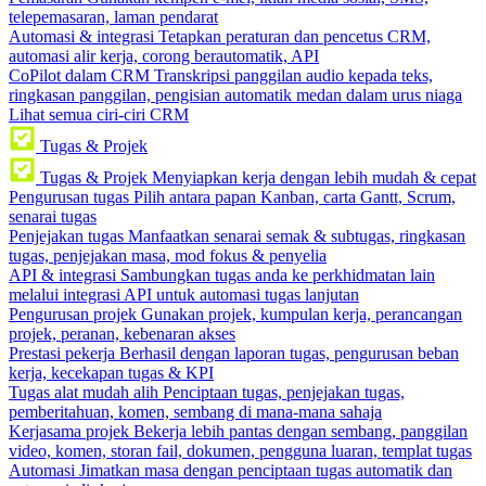
telepemasaran, laman pendarat
Automasi & integrasi
Tetapkan peraturan dan pencetus CRM,
automasi alir kerja, corong berautomatik, API
CoPilot dalam CRM
Transkripsi panggilan audio kepada teks,
ringkasan panggilan, pengisian automatik medan dalam urus niaga
Lihat semua ciri-ciri CRM
Tugas & Projek
Tugas & Projek
Menyiapkan kerja dengan lebih mudah & cepat
Pengurusan tugas
Pilih antara papan Kanban, carta Gantt, Scrum,
senarai tugas
Penjejakan tugas
Manfaatkan senarai semak & subtugas, ringkasan
tugas, penjejakan masa, mod fokus & penyelia
API & integrasi
Sambungkan tugas anda ke perkhidmatan lain
melalui integrasi API untuk automasi tugas lanjutan
Pengurusan projek
Gunakan projek, kumpulan kerja, perancangan
projek, peranan, kebenaran akses
Prestasi pekerja
Berhasil dengan laporan tugas, pengurusan beban
kerja, kecekapan tugas & KPI
Tugas alat mudah alih
Penciptaan tugas, penjejakan tugas,
pemberitahuan, komen, sembang di mana-mana sahaja
Kerjasama projek
Bekerja lebih pantas dengan sembang, panggilan
video, komen, storan fail, dokumen, pengguna luaran, templat tugas
Automasi
Jimatkan masa dengan penciptaan tugas automatik dan