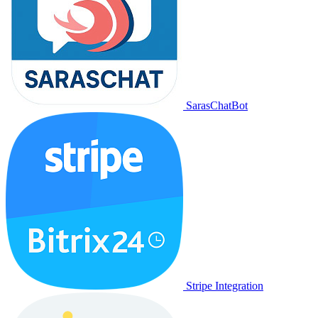
SarasChatBot
Stripe Integration