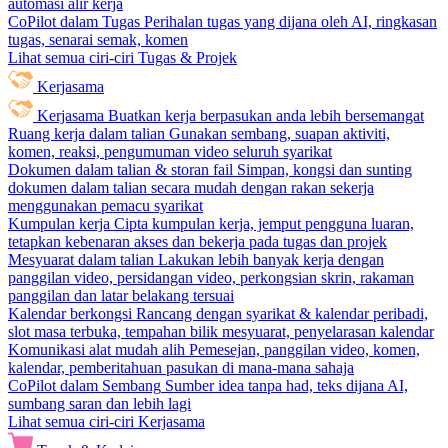
automasi alir kerja
CoPilot dalam Tugas
Perihalan tugas yang dijana oleh AI, ringkasan
tugas, senarai semak, komen
Lihat semua ciri-ciri Tugas & Projek
Kerjasama
Kerjasama
Buatkan kerja berpasukan anda lebih bersemangat
Ruang kerja dalam talian
Gunakan sembang, suapan aktiviti,
komen, reaksi, pengumuman video seluruh syarikat
Dokumen dalam talian & storan fail
Simpan, kongsi dan sunting
dokumen dalam talian secara mudah dengan rakan sekerja
menggunakan pemacu syarikat
Kumpulan kerja
Cipta kumpulan kerja, jemput pengguna luaran,
tetapkan kebenaran akses dan bekerja pada tugas dan projek
Mesyuarat dalam talian
Lakukan lebih banyak kerja dengan
panggilan video, persidangan video, perkongsian skrin, rakaman
panggilan dan latar belakang tersuai
Kalendar berkongsi
Rancang dengan syarikat & kalendar peribadi,
slot masa terbuka, tempahan bilik mesyuarat, penyelarasan kalendar
Komunikasi alat mudah alih
Pemesejan, panggilan video, komen,
kalendar, pemberitahuan pasukan di mana-mana sahaja
CoPilot dalam Sembang
Sumber idea tanpa had, teks dijana AI,
sumbang saran dan lebih lagi
Lihat semua ciri-ciri Kerjasama