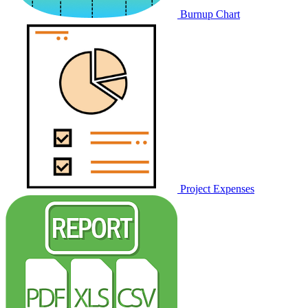
Burnup Chart
Project Expenses