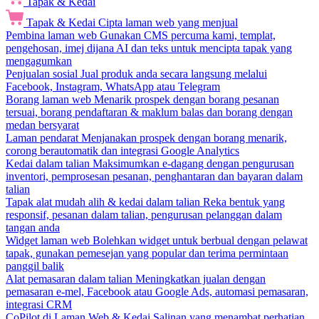
Tapak & Kedai
Tapak & Kedai
Cipta laman web yang menjual
Pembina laman web
Gunakan CMS percuma kami, templat,
pengehosan, imej dijana AI dan teks untuk mencipta tapak yang
mengagumkan
Penjualan sosial
Jual produk anda secara langsung melalui
Facebook, Instagram, WhatsApp atau Telegram
Borang laman web
Menarik prospek dengan borang pesanan
tersuai, borang pendaftaran & maklum balas dan borang dengan
medan bersyarat
Laman pendarat
Menjanakan prospek dengan borang menarik,
corong berautomatik dan integrasi Google Analytics
Kedai dalam talian
Maksimumkan e-dagang dengan pengurusan
inventori, pemprosesan pesanan, penghantaran dan bayaran dalam
talian
Tapak alat mudah alih & kedai dalam talian
Reka bentuk yang
responsif, pesanan dalam talian, pengurusan pelanggan dalam
tangan anda
Widget laman web
Bolehkan widget untuk berbual dengan pelawat
tapak, gunakan pemesejan yang popular dan terima permintaan
panggil balik
Alat pemasaran dalam talian
Meningkatkan jualan dengan
pemasaran e-mel, Facebook atau Google Ads, automasi pemasaran,
integrasi CRM
CoPilot di Laman Web & Kedai
Salinan yang menambat perhatian