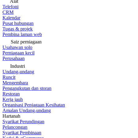
Alat
Telefoni
CRM
Kalendar
Pusat hubungan
Tugas & projek
Pembina laman web
Saiz perniagaan
Usahawan solo
Perniagaan kecil
Perusahaan
Industri
Undang-undang
Runcit
Mengembara
Pengangkutan dan storan
Restoran
Kerja jauh
Organisasi Penjagaan Kesihatan
Amalan Undang-undang
Hartanah
Syarikat Perundingan
Pelancongan
Syarikat Pembinaan