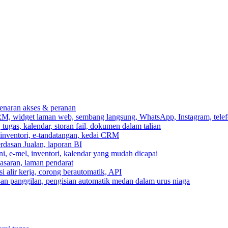
ebenaran akses & peranan
RM, widget laman web, sembang langsung, WhatsApp, Instagram, telef
ugas, kalendar, storan fail, dokumen dalam talian
 inventori, e-tandatangan, kedai CRM
erdasan Jualan, laporan BI
ni, e-mel, inventori, kalendar yang mudah dicapai
asaran, laman pendarat
 alir kerja, corong berautomatik, API
asan panggilan, pengisian automatik medan dalam urus niaga