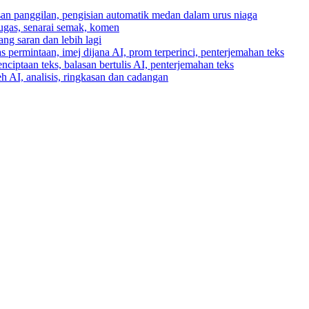
asan panggilan, pengisian automatik medan dalam urus niaga
tugas, senarai semak, komen
ng saran dan lebih lagi
 permintaan, imej dijana AI, prom terperinci, penterjemahan teks
enciptaan teks, balasan bertulis AI, penterjemahan teks
h AI, analisis, ringkasan dan cadangan