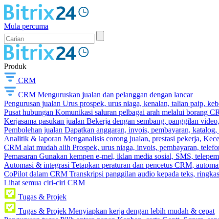
Mula percuma
Produk
CRM
CRM
Menguruskan jualan dan pelanggan dengan lancar
Pengurusan jualan
Urus prospek, urus niaga, kenalan, talian paip, k
Pusat hubungan
Komunikasi saluran pelbagai arah melalui borang C
Kerjasama pasukan jualan
Bekerja dengan sembang, panggilan video, t
Pembolehan jualan
Dapatkan anggaran, invois, pembayaran, katalog,
Analitik & laporan
Menganalisis corong jualan, prestasi pekerja, Kec
CRM alat mudah alih
Prospek, urus niaga, invois, pembayaran, telefo
Pemasaran
Gunakan kempen e-mel, iklan media sosial, SMS, telepem
Automasi & integrasi
Tetapkan peraturan dan pencetus CRM, automasi
CoPilot dalam CRM
Transkripsi panggilan audio kepada teks, ringk
Lihat semua ciri-ciri CRM
Tugas & Projek
Tugas & Projek
Menyiapkan kerja dengan lebih mudah & cepat