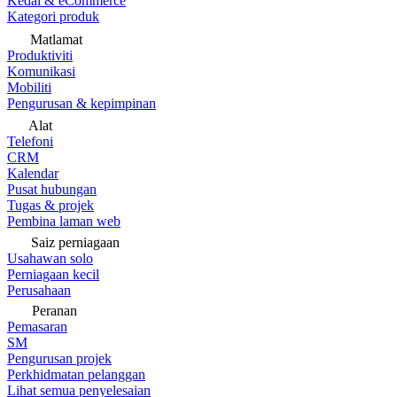
Kedai & eCommerce
Kategori produk
Matlamat
Produktiviti
Komunikasi
Mobiliti
Pengurusan & kepimpinan
Alat
Telefoni
CRM
Kalendar
Pusat hubungan
Tugas & projek
Pembina laman web
Saiz perniagaan
Usahawan solo
Perniagaan kecil
Perusahaan
Peranan
Pemasaran
SM
Pengurusan projek
Perkhidmatan pelanggan
Lihat semua penyelesaian