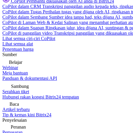
CoPilot
Pembantu dikuasakan oleh AI anda di Bitrix24
CoPilot dalam CRM
Transkripsi panggilan audio kepada teks, ringk
CoPilot dalam Tugas
Perihalan tugas yang dijana oleh AI, ringkasan 
CoPilot dalam Sembang
Sumber idea tanpa had, teks dijana AI, sumba
CoPilot di Laman Web & Kedai
Salinan yang menambat perhatian atas
CoPilot dalam Suapan
Ringkasan jalur, idea dijana AI, suntingan & p
CoPilot di panggilan video
Transkripsi panggilan yang dikuasakan ole
Lihat semua ciri-ciri CoPilot
Lihat semua alat
Penentuan harga
Sumber
Belajar
Webinar
Meja bantuan
Panduan & dokumentasi API
Sambung
Serahkan tiket
Hubungi rakan kongsi Bitrix24 tempatan
Baca
Artikel terbaru
Tip & kemas kini Bitrix24
Penyelesaian
Peranan
Pemasaran