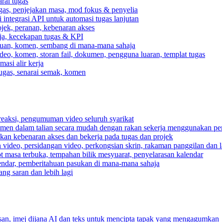
rai tugas
gas, penjejakan masa, mod fokus & penyelia
integrasi API untuk automasi tugas lanjutan
jek, peranan, kebenaran akses
rja, kecekapan tugas & KPI
ahuan, komen, sembang di mana-mana sahaja
deo, komen, storan fail, dokumen, pengguna luaran, templat tugas
asi alir kerja
tugas, senarai semak, komen
reaksi, pengumuman video seluruh syarikat
umen dalam talian secara mudah dengan rakan sekerja menggunakan pe
pkan kebenaran akses dan bekerja pada tugas dan projek
video, persidangan video, perkongsian skrin, rakaman panggilan dan la
ot masa terbuka, tempahan bilik mesyuarat, penyelarasan kalendar
endar, pemberitahuan pasukan di mana-mana sahaja
ng saran dan lebih lagi
n, imej dijana AI dan teks untuk mencipta tapak yang mengagumkan