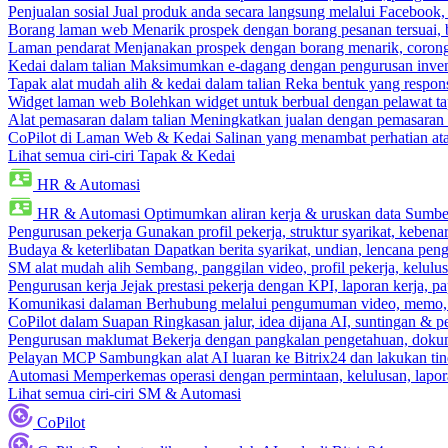
Penjualan sosial
Jual produk anda secara langsung melalui Facebook
Borang laman web
Menarik prospek dengan borang pesanan tersuai,
Laman pendarat
Menjanakan prospek dengan borang menarik, corong 
Kedai dalam talian
Maksimumkan e-dagang dengan pengurusan invento
Tapak alat mudah alih & kedai dalam talian
Reka bentuk yang respons
Widget laman web
Bolehkan widget untuk berbual dengan pelawat ta
Alat pemasaran dalam talian
Meningkatkan jualan dengan pemasaran 
CoPilot di Laman Web & Kedai
Salinan yang menambat perhatian atas
Lihat semua ciri-ciri Tapak & Kedai
HR & Automasi
HR & Automasi
Optimumkan aliran kerja & uruskan data Sumb
Pengurusan pekerja
Gunakan profil pekerja, struktur syarikat, kebena
Budaya & keterlibatan
Dapatkan berita syarikat, undian, lencana pen
SM alat mudah alih
Sembang, panggilan video, profil pekerja, kelul
Pengurusan kerja
Jejak prestasi pekerja dengan KPI, laporan kerja, p
Komunikasi dalaman
Berhubung melalui pengumuman video, memo,
CoPilot dalam Suapan
Ringkasan jalur, idea dijana AI, suntingan & p
Pengurusan maklumat
Bekerja dengan pangkalan pengetahuan, dokume
Pelayan MCP
Sambungkan alat AI luaran ke Bitrix24 dan lakukan tin
Automasi
Memperkemas operasi dengan permintaan, kelulusan, lapora
Lihat semua ciri-ciri SM & Automasi
CoPilot