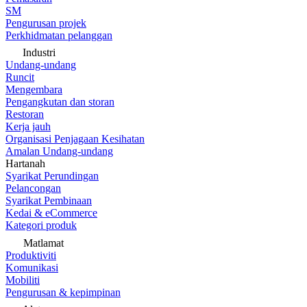
SM
Pengurusan projek
Perkhidmatan pelanggan
Industri
Undang-undang
Runcit
Mengembara
Pengangkutan dan storan
Restoran
Kerja jauh
Organisasi Penjagaan Kesihatan
Amalan Undang-undang
Hartanah
Syarikat Perundingan
Pelancongan
Syarikat Pembinaan
Kedai & eCommerce
Kategori produk
Matlamat
Produktiviti
Komunikasi
Mobiliti
Pengurusan & kepimpinan