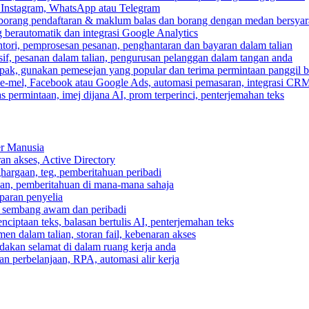
, Instagram, WhatsApp atau Telegram
 borang pendaftaran & maklum balas dan borang dengan medan bersyar
berautomatik dan integrasi Google Analytics
ri, pemprosesan pesanan, penghantaran dan bayaran dalam talian
if, pesanan dalam talian, pengurusan pelanggan dalam tangan anda
pak, gunakan pemesejan yang popular dan terima permintaan panggil b
e-mel, Facebook atau Google Ads, automasi pemasaran, integrasi CR
 permintaan, imej dijana AI, prom terperinci, penterjemahan teks
er Manusia
ran akses, Active Directory
ghargaan, teg, pemberitahuan peribadi
usan, pemberitahuan di mana-mana sahaja
aparan penyelia
 sembang awam dan peribadi
enciptaan teks, balasan bertulis AI, penterjemahan teks
n dalam talian, storan fail, kebenaran akses
dakan selamat di dalam ruang kerja anda
n perbelanjaan, RPA, automasi alir kerja