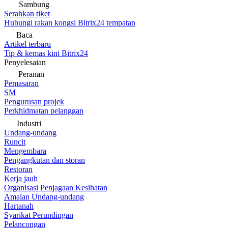
Sambung
Serahkan tiket
Hubungi rakan kongsi Bitrix24 tempatan
Baca
Artikel terbaru
Tip & kemas kini Bitrix24
Penyelesaian
Peranan
Pemasaran
SM
Pengurusan projek
Perkhidmatan pelanggan
Industri
Undang-undang
Runcit
Mengembara
Pengangkutan dan storan
Restoran
Kerja jauh
Organisasi Penjagaan Kesihatan
Amalan Undang-undang
Hartanah
Syarikat Perundingan
Pelancongan