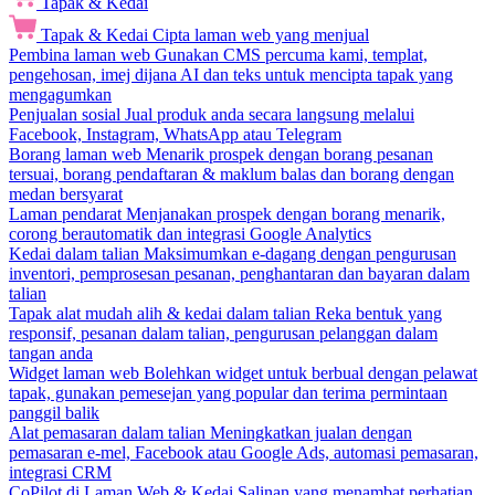
Tapak & Kedai
Tapak & Kedai
Cipta laman web yang menjual
Pembina laman web
Gunakan CMS percuma kami, templat,
pengehosan, imej dijana AI dan teks untuk mencipta tapak yang
mengagumkan
Penjualan sosial
Jual produk anda secara langsung melalui
Facebook, Instagram, WhatsApp atau Telegram
Borang laman web
Menarik prospek dengan borang pesanan
tersuai, borang pendaftaran & maklum balas dan borang dengan
medan bersyarat
Laman pendarat
Menjanakan prospek dengan borang menarik,
corong berautomatik dan integrasi Google Analytics
Kedai dalam talian
Maksimumkan e-dagang dengan pengurusan
inventori, pemprosesan pesanan, penghantaran dan bayaran dalam
talian
Tapak alat mudah alih & kedai dalam talian
Reka bentuk yang
responsif, pesanan dalam talian, pengurusan pelanggan dalam
tangan anda
Widget laman web
Bolehkan widget untuk berbual dengan pelawat
tapak, gunakan pemesejan yang popular dan terima permintaan
panggil balik
Alat pemasaran dalam talian
Meningkatkan jualan dengan
pemasaran e-mel, Facebook atau Google Ads, automasi pemasaran,
integrasi CRM
CoPilot di Laman Web & Kedai
Salinan yang menambat perhatian