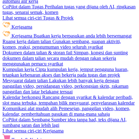
automasi alir kerja
CoPilot dalam Tugas
Perihalan tugas yang dijana oleh AI, ringkasan
tugas, senarai semak, komen
Lihat semua ciri-ciri Tugas & Projek
Kerjasama
Kerjasama
Buatkan kerja berpasukan anda lebih bersemangat
Ruang kerja dalam talian
Gunakan sembang, suapan aktiviti,
komen, reaksi, pengumuman video seluruh syarikat
Dokumen dalam talian & storan fail
Simpan, kongsi dan sunting
dokumen dalam talian secara mudah dengan rakan sekerja
menggunakan pemacu syarikat
Kumpulan kerja
Cipta kumpulan kerja, jemput pengguna luaran,
tetapkan kebenaran akses dan bekerja pada tugas dan projek
Mesyuarat dalam talian
Lakukan lebih banyak kerja dengan
panggilan video, persidangan video, perkongsian skrin, rakaman
panggilan dan latar belakang tersuai
Kalendar berkongsi
Rancang dengan syarikat & kalendar peribadi,
slot masa terbuka, tempahan bilik mesyuarat, penyelarasan kalendar
Komunikasi alat mudah alih
Pemesejan, panggilan video, komen,
kalendar, pemberitahuan pasukan di mana-mana sahaja
CoPilot dalam Sembang
Sumber idea tanpa had, teks dijana AI,
sumbang saran dan lebih lagi
Lihat semua ciri-ciri Kerjasama