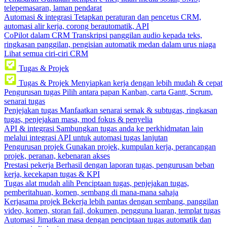
telepemasaran, laman pendarat
Automasi & integrasi
Tetapkan peraturan dan pencetus CRM,
automasi alir kerja, corong berautomatik, API
CoPilot dalam CRM
Transkripsi panggilan audio kepada teks,
ringkasan panggilan, pengisian automatik medan dalam urus niaga
Lihat semua ciri-ciri CRM
Tugas & Projek
Tugas & Projek
Menyiapkan kerja dengan lebih mudah & cepat
Pengurusan tugas
Pilih antara papan Kanban, carta Gantt, Scrum,
senarai tugas
Penjejakan tugas
Manfaatkan senarai semak & subtugas, ringkasan
tugas, penjejakan masa, mod fokus & penyelia
API & integrasi
Sambungkan tugas anda ke perkhidmatan lain
melalui integrasi API untuk automasi tugas lanjutan
Pengurusan projek
Gunakan projek, kumpulan kerja, perancangan
projek, peranan, kebenaran akses
Prestasi pekerja
Berhasil dengan laporan tugas, pengurusan beban
kerja, kecekapan tugas & KPI
Tugas alat mudah alih
Penciptaan tugas, penjejakan tugas,
pemberitahuan, komen, sembang di mana-mana sahaja
Kerjasama projek
Bekerja lebih pantas dengan sembang, panggilan
video, komen, storan fail, dokumen, pengguna luaran, templat tugas
Automasi
Jimatkan masa dengan penciptaan tugas automatik dan