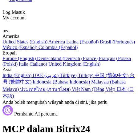
Log Masuk
My account
ms
Amerika
United States (English)
América Latina (Español)
Brasil (Português)
México (Español)
Colombia (Español)
Eropah
Europe (English)
Deutschland (Deutsch)
France (Français)
Polska
(Polski)
Italia (Italiano)
United Kingdom (English)
Asia
India (English)
UAE (عربي)
Türkiye (Türkçe)
中国 (简体中文)
台
灣 (繁體中文)
Indonesia (Bahasa Indonesia)
Malaysia (Bahasa
Melayu)
ประเทศไทย (ภาษาไทย)
Việt Nam (Tiếng Việt)
日本 (日
本語)
Anda boleh mengubah wilayah anda di sini, jika perlu
Pembantu AI percuma
MCP dalam Bitrix24