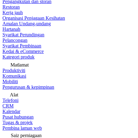
Pengangkutan dan storan
Restoran
Kerja jauh
Organisasi Penjagaan Kesihatan
Amalan Undang-undang
Hartanah
Syarikat Perundingan
Pelancongan
Syarikat Pembinaan
Kedai & eCommerce
Kategori produk
Matlamat
Produktiviti
Komunikasi
Mobiliti
Pengurusan & kepimpinan
Alat
Telefoni
CRM
Kalendar
Pusat hubungan
Tugas & projek
Pembina laman web
Saiz perniagaan