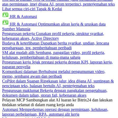
atas permintaan, imej dijana AI, prom terperinci, penterjemahan teks
Lihat semua ciri-ciri Tapak & Kedai
HR & Automasi
HR & Automasi
Optimumkan aliran kerja & uruskan data
Sumber Manusia
Pengurusan pekerja
Gunakan profil pekerja, struktur syarikat,
kebenaran akses, Active Directory
Budaya & keterlibatan
Dapatkan berita syarikat, undian, lencana
penghargaan, teg, pemberitahuan peribadi
SM alat mudah alih
Sembang, panggilan video, profil pekerja,
kelulusan, pemberitahuan di mana-mana sahaja
Pengurusan kerja
Jejak prestasi pekerja dengan KPI, laporan kerja,
paparan penyelia
Komunikasi dalaman
Berhubung melalui pengumuman video,
memo, sembang awam dan peribadi
CoPilot dalam Suapan
Ringkasan jalur, idea dijana AI, suntingan &
penciptaan teks, balasan bertulis AI, penterjemahan teks
Pengurusan maklumat
Bekerja dengan pangkalan pengetahuan,
dokumen dalam talian, storan fail, kebenaran akses
Pelayan MCP
Sambungkan alat AI luaran ke Bitrix24 dan lakukan
tindakan selamat di dalam ruang kerja anda
Automasi
Memperkemas operasi dengan permintaan, kelulusan,
laporan perbelanjaan, RPA, automasi alir kerja