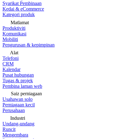
Syarikat Pembinaan
Kedai & eCommerce
Kategori produk
Matlamat
Produktiviti
Komunikasi
Mobiliti
Pengurusan & kepimpinan
Alat
Telefoni
CRM
Kalendar
Pusat hubungan
Tugas & projek
Pembina laman web
Saiz perniagaan
Usahawan solo
Perniagaan kecil
Perusahaan
Industri
Undang-undang
Runcit
Mengembara