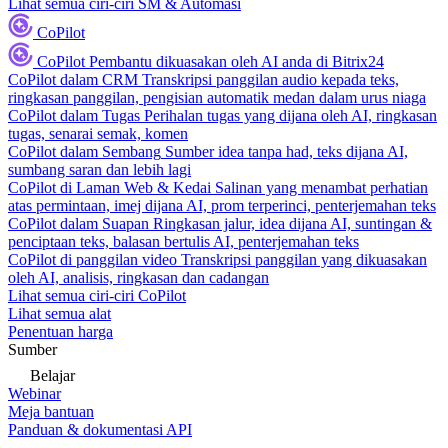
Lihat semua ciri-ciri SM & Automasi
CoPilot
CoPilot
Pembantu dikuasakan oleh AI anda di Bitrix24
CoPilot dalam CRM
Transkripsi panggilan audio kepada teks,
ringkasan panggilan, pengisian automatik medan dalam urus niaga
CoPilot dalam Tugas
Perihalan tugas yang dijana oleh AI, ringkasan
tugas, senarai semak, komen
CoPilot dalam Sembang
Sumber idea tanpa had, teks dijana AI,
sumbang saran dan lebih lagi
CoPilot di Laman Web & Kedai
Salinan yang menambat perhatian
atas permintaan, imej dijana AI, prom terperinci, penterjemahan teks
CoPilot dalam Suapan
Ringkasan jalur, idea dijana AI, suntingan &
penciptaan teks, balasan bertulis AI, penterjemahan teks
CoPilot di panggilan video
Transkripsi panggilan yang dikuasakan
oleh AI, analisis, ringkasan dan cadangan
Lihat semua ciri-ciri CoPilot
Lihat semua alat
Penentuan harga
Sumber
Belajar
Webinar
Meja bantuan
Panduan & dokumentasi API