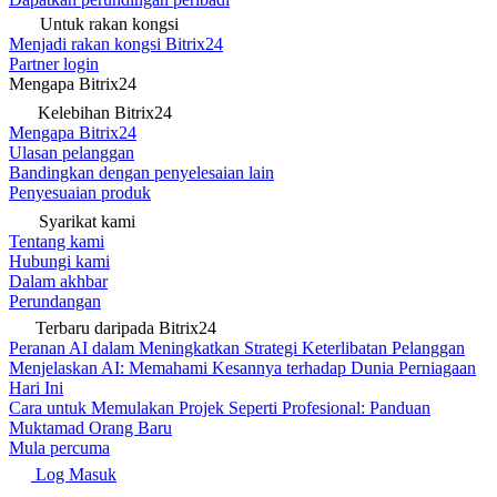
Untuk rakan kongsi
Menjadi rakan kongsi Bitrix24
Partner login
Mengapa Bitrix24
Kelebihan Bitrix24
Mengapa Bitrix24
Ulasan pelanggan
Bandingkan dengan penyelesaian lain
Penyesuaian produk
Syarikat kami
Tentang kami
Hubungi kami
Dalam akhbar
Perundangan
Terbaru daripada Bitrix24
Peranan AI dalam Meningkatkan Strategi Keterlibatan Pelanggan
Menjelaskan AI: Memahami Kesannya terhadap Dunia Perniagaan
Hari Ini
Cara untuk Memulakan Projek Seperti Profesional: Panduan
Muktamad Orang Baru
Mula percuma
Log Masuk