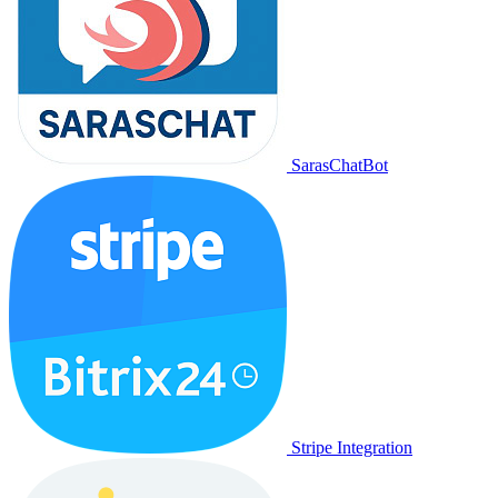
SarasChatBot
Stripe Integration