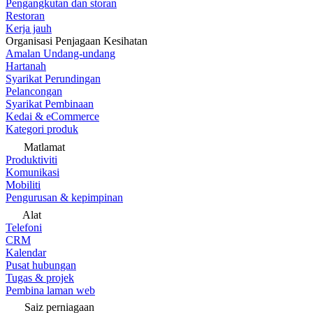
Pengangkutan dan storan
Restoran
Kerja jauh
Organisasi Penjagaan Kesihatan
Amalan Undang-undang
Hartanah
Syarikat Perundingan
Pelancongan
Syarikat Pembinaan
Kedai & eCommerce
Kategori produk
Matlamat
Produktiviti
Komunikasi
Mobiliti
Pengurusan & kepimpinan
Alat
Telefoni
CRM
Kalendar
Pusat hubungan
Tugas & projek
Pembina laman web
Saiz perniagaan