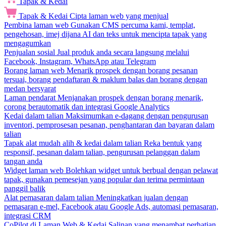
Tapak & Kedai
Tapak & Kedai
Cipta laman web yang menjual
Pembina laman web
Gunakan CMS percuma kami, templat,
pengehosan, imej dijana AI dan teks untuk mencipta tapak yang
mengagumkan
Penjualan sosial
Jual produk anda secara langsung melalui
Facebook, Instagram, WhatsApp atau Telegram
Borang laman web
Menarik prospek dengan borang pesanan
tersuai, borang pendaftaran & maklum balas dan borang dengan
medan bersyarat
Laman pendarat
Menjanakan prospek dengan borang menarik,
corong berautomatik dan integrasi Google Analytics
Kedai dalam talian
Maksimumkan e-dagang dengan pengurusan
inventori, pemprosesan pesanan, penghantaran dan bayaran dalam
talian
Tapak alat mudah alih & kedai dalam talian
Reka bentuk yang
responsif, pesanan dalam talian, pengurusan pelanggan dalam
tangan anda
Widget laman web
Bolehkan widget untuk berbual dengan pelawat
tapak, gunakan pemesejan yang popular dan terima permintaan
panggil balik
Alat pemasaran dalam talian
Meningkatkan jualan dengan
pemasaran e-mel, Facebook atau Google Ads, automasi pemasaran,
integrasi CRM
CoPilot di Laman Web & Kedai
Salinan yang menambat perhatian