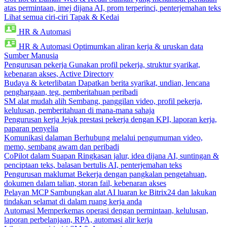
atas permintaan, imej dijana AI, prom terperinci, penterjemahan teks
Lihat semua ciri-ciri Tapak & Kedai
HR & Automasi
HR & Automasi
Optimumkan aliran kerja & uruskan data
Sumber Manusia
Pengurusan pekerja
Gunakan profil pekerja, struktur syarikat,
kebenaran akses, Active Directory
Budaya & keterlibatan
Dapatkan berita syarikat, undian, lencana
penghargaan, teg, pemberitahuan peribadi
SM alat mudah alih
Sembang, panggilan video, profil pekerja,
kelulusan, pemberitahuan di mana-mana sahaja
Pengurusan kerja
Jejak prestasi pekerja dengan KPI, laporan kerja,
paparan penyelia
Komunikasi dalaman
Berhubung melalui pengumuman video,
memo, sembang awam dan peribadi
CoPilot dalam Suapan
Ringkasan jalur, idea dijana AI, suntingan &
penciptaan teks, balasan bertulis AI, penterjemahan teks
Pengurusan maklumat
Bekerja dengan pangkalan pengetahuan,
dokumen dalam talian, storan fail, kebenaran akses
Pelayan MCP
Sambungkan alat AI luaran ke Bitrix24 dan lakukan
tindakan selamat di dalam ruang kerja anda
Automasi
Memperkemas operasi dengan permintaan, kelulusan,
laporan perbelanjaan, RPA, automasi alir kerja