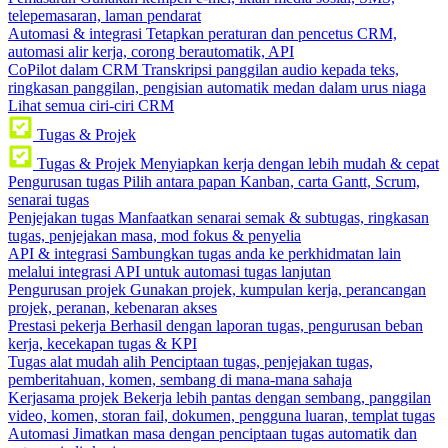
telepemasaran, laman pendarat
Automasi & integrasi
Tetapkan peraturan dan pencetus CRM,
automasi alir kerja, corong berautomatik, API
CoPilot dalam CRM
Transkripsi panggilan audio kepada teks,
ringkasan panggilan, pengisian automatik medan dalam urus niaga
Lihat semua ciri-ciri CRM
Tugas & Projek
Tugas & Projek
Menyiapkan kerja dengan lebih mudah & cepat
Pengurusan tugas
Pilih antara papan Kanban, carta Gantt, Scrum,
senarai tugas
Penjejakan tugas
Manfaatkan senarai semak & subtugas, ringkasan
tugas, penjejakan masa, mod fokus & penyelia
API & integrasi
Sambungkan tugas anda ke perkhidmatan lain
melalui integrasi API untuk automasi tugas lanjutan
Pengurusan projek
Gunakan projek, kumpulan kerja, perancangan
projek, peranan, kebenaran akses
Prestasi pekerja
Berhasil dengan laporan tugas, pengurusan beban
kerja, kecekapan tugas & KPI
Tugas alat mudah alih
Penciptaan tugas, penjejakan tugas,
pemberitahuan, komen, sembang di mana-mana sahaja
Kerjasama projek
Bekerja lebih pantas dengan sembang, panggilan
video, komen, storan fail, dokumen, pengguna luaran, templat tugas
Automasi
Jimatkan masa dengan penciptaan tugas automatik dan