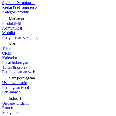
Syarikat Pembinaan
Kedai & eCommerce
Kategori produk
Matlamat
Produktiviti
Komunikasi
Mobiliti
Pengurusan & kepimpinan
Alat
Telefoni
CRM
Kalendar
Pusat hubungan
Tugas & projek
Pembina laman web
Saiz perniagaan
Usahawan solo
Perniagaan kecil
Perusahaan
Industri
Undang-undang
Runcit
Mengembara