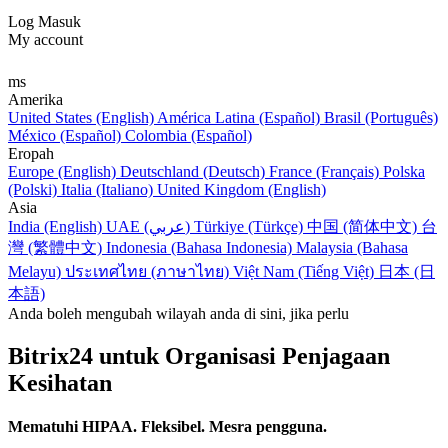
Log Masuk
My account
ms
Amerika
United States (English)
América Latina (Español)
Brasil (Português)
México (Español)
Colombia (Español)
Eropah
Europe (English)
Deutschland (Deutsch)
France (Français)
Polska
(Polski)
Italia (Italiano)
United Kingdom (English)
Asia
India (English)
UAE (عربي)
Türkiye (Türkçe)
中国 (简体中文)
台
灣 (繁體中文)
Indonesia (Bahasa Indonesia)
Malaysia (Bahasa
Melayu)
ประเทศไทย (ภาษาไทย)
Việt Nam (Tiếng Việt)
日本 (日
本語)
Anda boleh mengubah wilayah anda di sini, jika perlu
Bitrix24 untuk Organisasi Penjagaan
Kesihatan
Mematuhi HIPAA. Fleksibel. Mesra pengguna.