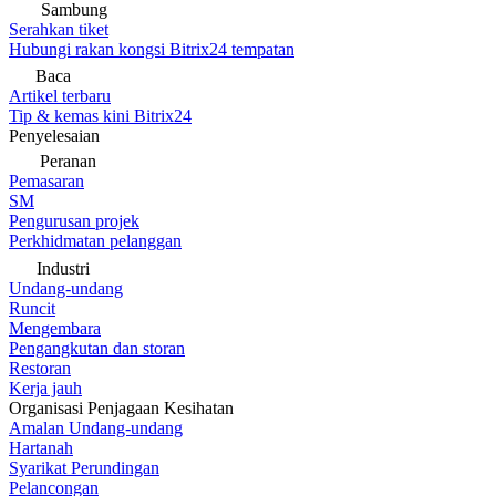
Sambung
Serahkan tiket
Hubungi rakan kongsi Bitrix24 tempatan
Baca
Artikel terbaru
Tip & kemas kini Bitrix24
Penyelesaian
Peranan
Pemasaran
SM
Pengurusan projek
Perkhidmatan pelanggan
Industri
Undang-undang
Runcit
Mengembara
Pengangkutan dan storan
Restoran
Kerja jauh
Organisasi Penjagaan Kesihatan
Amalan Undang-undang
Hartanah
Syarikat Perundingan
Pelancongan