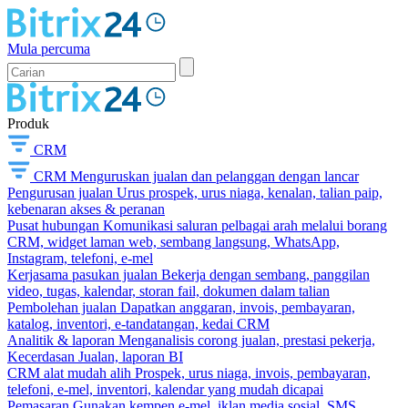
Mula percuma
Produk
CRM
CRM
Menguruskan jualan dan pelanggan dengan lancar
Pengurusan jualan
Urus prospek, urus niaga, kenalan, talian paip,
kebenaran akses & peranan
Pusat hubungan
Komunikasi saluran pelbagai arah melalui borang
CRM, widget laman web, sembang langsung, WhatsApp,
Instagram, telefoni, e-mel
Kerjasama pasukan jualan
Bekerja dengan sembang, panggilan
video, tugas, kalendar, storan fail, dokumen dalam talian
Pembolehan jualan
Dapatkan anggaran, invois, pembayaran,
katalog, inventori, e-tandatangan, kedai CRM
Analitik & laporan
Menganalisis corong jualan, prestasi pekerja,
Kecerdasan Jualan, laporan BI
CRM alat mudah alih
Prospek, urus niaga, invois, pembayaran,
telefoni, e-mel, inventori, kalendar yang mudah dicapai
Pemasaran
Gunakan kempen e-mel, iklan media sosial, SMS,