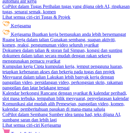
automasi alir kerja
CoPilot dalam Tugas
Perihalan tugas yang dijana oleh AI, ringkasan
tugas, senarai semak, komen
Lihat semua ciri-ciri Tugas & Projek
Kerjasama
Kerjasama
Buatkan kerja berpasukan anda lebih bersemangat
Ruang kerja dalam talian
Gunakan sembang, suapan aktiviti,
komen, reaksi, pengumuman video seluruh syarikat
Dokumen dalam talian & storan fail
Simpan, kongsi dan sunting
dokumen dalam talian secara mudah dengan rakan sekerja
menggunakan pemacu syarikat
Kumpulan kerja
Cipta kumpulan kerja, jemput pengguna luaran,
tetapkan kebenaran akses dan bekerja pada tugas dan projek
Mesyuarat dalam talian
Lakukan lebih banyak kerja dengan
panggilan video, persidangan video, perkongsian skrin, rakaman
panggilan dan latar belakang tersuai
Kalendar berkongsi
Rancang dengan syarikat & kalendar peribadi,
slot masa terbuka, tempahan bilik mesyuarat, penyelarasan kalendar
Komunikasi alat mudah alih
Pemesejan, panggilan video, komen,
kalendar, pemberitahuan pasukan di mana-mana sahaja
CoPilot dalam Sembang
Sumber idea tanpa had, teks dijana AI,
sumbang saran dan lebih lagi
Lihat semua ciri-ciri Kerjasama