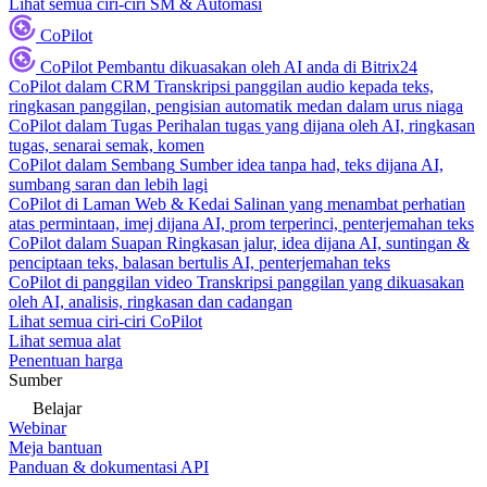
Lihat semua ciri-ciri SM & Automasi
CoPilot
CoPilot
Pembantu dikuasakan oleh AI anda di Bitrix24
CoPilot dalam CRM
Transkripsi panggilan audio kepada teks,
ringkasan panggilan, pengisian automatik medan dalam urus niaga
CoPilot dalam Tugas
Perihalan tugas yang dijana oleh AI, ringkasan
tugas, senarai semak, komen
CoPilot dalam Sembang
Sumber idea tanpa had, teks dijana AI,
sumbang saran dan lebih lagi
CoPilot di Laman Web & Kedai
Salinan yang menambat perhatian
atas permintaan, imej dijana AI, prom terperinci, penterjemahan teks
CoPilot dalam Suapan
Ringkasan jalur, idea dijana AI, suntingan &
penciptaan teks, balasan bertulis AI, penterjemahan teks
CoPilot di panggilan video
Transkripsi panggilan yang dikuasakan
oleh AI, analisis, ringkasan dan cadangan
Lihat semua ciri-ciri CoPilot
Lihat semua alat
Penentuan harga
Sumber
Belajar
Webinar
Meja bantuan
Panduan & dokumentasi API