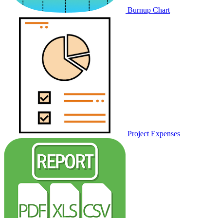
Burnup Chart
Project Expenses