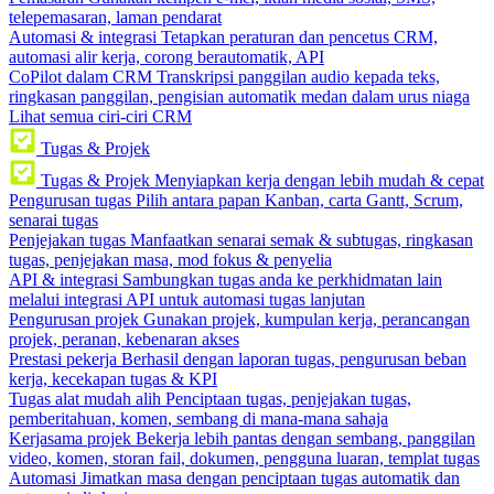
telepemasaran, laman pendarat
Automasi & integrasi
Tetapkan peraturan dan pencetus CRM,
automasi alir kerja, corong berautomatik, API
CoPilot dalam CRM
Transkripsi panggilan audio kepada teks,
ringkasan panggilan, pengisian automatik medan dalam urus niaga
Lihat semua ciri-ciri CRM
Tugas & Projek
Tugas & Projek
Menyiapkan kerja dengan lebih mudah & cepat
Pengurusan tugas
Pilih antara papan Kanban, carta Gantt, Scrum,
senarai tugas
Penjejakan tugas
Manfaatkan senarai semak & subtugas, ringkasan
tugas, penjejakan masa, mod fokus & penyelia
API & integrasi
Sambungkan tugas anda ke perkhidmatan lain
melalui integrasi API untuk automasi tugas lanjutan
Pengurusan projek
Gunakan projek, kumpulan kerja, perancangan
projek, peranan, kebenaran akses
Prestasi pekerja
Berhasil dengan laporan tugas, pengurusan beban
kerja, kecekapan tugas & KPI
Tugas alat mudah alih
Penciptaan tugas, penjejakan tugas,
pemberitahuan, komen, sembang di mana-mana sahaja
Kerjasama projek
Bekerja lebih pantas dengan sembang, panggilan
video, komen, storan fail, dokumen, pengguna luaran, templat tugas
Automasi
Jimatkan masa dengan penciptaan tugas automatik dan