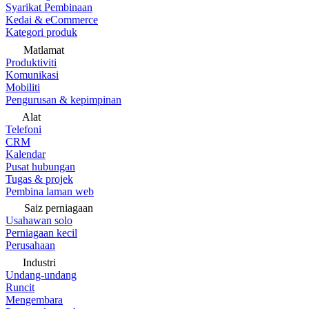
Syarikat Pembinaan
Kedai & eCommerce
Kategori produk
Matlamat
Produktiviti
Komunikasi
Mobiliti
Pengurusan & kepimpinan
Alat
Telefoni
CRM
Kalendar
Pusat hubungan
Tugas & projek
Pembina laman web
Saiz perniagaan
Usahawan solo
Perniagaan kecil
Perusahaan
Industri
Undang-undang
Runcit
Mengembara