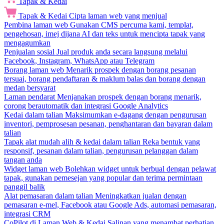
Tapak & Kedai
Tapak & Kedai
Cipta laman web yang menjual
Pembina laman web
Gunakan CMS percuma kami, templat,
pengehosan, imej dijana AI dan teks untuk mencipta tapak yang
mengagumkan
Penjualan sosial
Jual produk anda secara langsung melalui
Facebook, Instagram, WhatsApp atau Telegram
Borang laman web
Menarik prospek dengan borang pesanan
tersuai, borang pendaftaran & maklum balas dan borang dengan
medan bersyarat
Laman pendarat
Menjanakan prospek dengan borang menarik,
corong berautomatik dan integrasi Google Analytics
Kedai dalam talian
Maksimumkan e-dagang dengan pengurusan
inventori, pemprosesan pesanan, penghantaran dan bayaran dalam
talian
Tapak alat mudah alih & kedai dalam talian
Reka bentuk yang
responsif, pesanan dalam talian, pengurusan pelanggan dalam
tangan anda
Widget laman web
Bolehkan widget untuk berbual dengan pelawat
tapak, gunakan pemesejan yang popular dan terima permintaan
panggil balik
Alat pemasaran dalam talian
Meningkatkan jualan dengan
pemasaran e-mel, Facebook atau Google Ads, automasi pemasaran,
integrasi CRM
CoPilot di Laman Web & Kedai
Salinan yang menambat perhatian