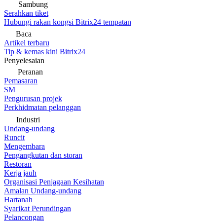
Sambung
Serahkan tiket
Hubungi rakan kongsi Bitrix24 tempatan
Baca
Artikel terbaru
Tip & kemas kini Bitrix24
Penyelesaian
Peranan
Pemasaran
SM
Pengurusan projek
Perkhidmatan pelanggan
Industri
Undang-undang
Runcit
Mengembara
Pengangkutan dan storan
Restoran
Kerja jauh
Organisasi Penjagaan Kesihatan
Amalan Undang-undang
Hartanah
Syarikat Perundingan
Pelancongan