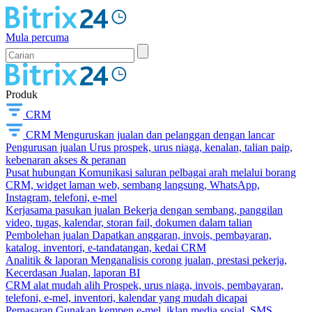
Mula percuma
Produk
CRM
CRM
Menguruskan jualan dan pelanggan dengan lancar
Pengurusan jualan
Urus prospek, urus niaga, kenalan, talian paip,
kebenaran akses & peranan
Pusat hubungan
Komunikasi saluran pelbagai arah melalui borang
CRM, widget laman web, sembang langsung, WhatsApp,
Instagram, telefoni, e-mel
Kerjasama pasukan jualan
Bekerja dengan sembang, panggilan
video, tugas, kalendar, storan fail, dokumen dalam talian
Pembolehan jualan
Dapatkan anggaran, invois, pembayaran,
katalog, inventori, e-tandatangan, kedai CRM
Analitik & laporan
Menganalisis corong jualan, prestasi pekerja,
Kecerdasan Jualan, laporan BI
CRM alat mudah alih
Prospek, urus niaga, invois, pembayaran,
telefoni, e-mel, inventori, kalendar yang mudah dicapai
Pemasaran
Gunakan kempen e-mel, iklan media sosial, SMS,