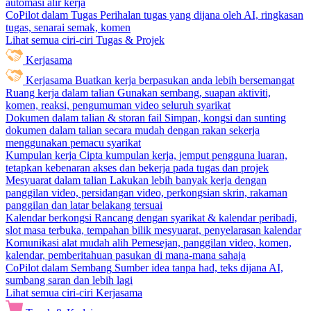
automasi alir kerja
CoPilot dalam Tugas
Perihalan tugas yang dijana oleh AI, ringkasan
tugas, senarai semak, komen
Lihat semua ciri-ciri Tugas & Projek
Kerjasama
Kerjasama
Buatkan kerja berpasukan anda lebih bersemangat
Ruang kerja dalam talian
Gunakan sembang, suapan aktiviti,
komen, reaksi, pengumuman video seluruh syarikat
Dokumen dalam talian & storan fail
Simpan, kongsi dan sunting
dokumen dalam talian secara mudah dengan rakan sekerja
menggunakan pemacu syarikat
Kumpulan kerja
Cipta kumpulan kerja, jemput pengguna luaran,
tetapkan kebenaran akses dan bekerja pada tugas dan projek
Mesyuarat dalam talian
Lakukan lebih banyak kerja dengan
panggilan video, persidangan video, perkongsian skrin, rakaman
panggilan dan latar belakang tersuai
Kalendar berkongsi
Rancang dengan syarikat & kalendar peribadi,
slot masa terbuka, tempahan bilik mesyuarat, penyelarasan kalendar
Komunikasi alat mudah alih
Pemesejan, panggilan video, komen,
kalendar, pemberitahuan pasukan di mana-mana sahaja
CoPilot dalam Sembang
Sumber idea tanpa had, teks dijana AI,
sumbang saran dan lebih lagi
Lihat semua ciri-ciri Kerjasama