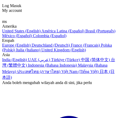
Log Masuk
My account
ms
Amerika
United States (English)
América Latina (Español)
Brasil (Português)
México (Español)
Colombia (Español)
Eropah
Europe (English)
Deutschland (Deutsch)
France (Français)
Polska
(Polski)
Italia (Italiano)
United Kingdom (English)
Asia
India (English)
UAE (عربي)
Türkiye (Türkçe)
中国 (简体中文)
台
灣 (繁體中文)
Indonesia (Bahasa Indonesia)
Malaysia (Bahasa
Melayu)
ประเทศไทย (ภาษาไทย)
Việt Nam (Tiếng Việt)
日本 (日
本語)
Anda boleh mengubah wilayah anda di sini, jika perlu