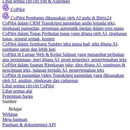
Lihat semua ciri-ciri SM & Automasi
CoPilot
CoPilot
Pembantu dikuasakan oleh AI anda di Bitrix24
CoPilot dalam CRM
Transkripsi panggilan audio kepada teks,
ringkasan panggilan, pengisian automatik medan dalam urus niaga
CoPilot dalam Tugas
Perihalan tugas yang dijana oleh AI, ringkasan
tugas, senarai semak, komen
CoPilot dalam Sembang
Sumber idea tanpa had, teks dijana AI,
sumbang saran dan lebih lagi
CoPilot di Laman Web & Kedai
Salinan yang menambat perhatian
atas permintaan, imej dijana AI, prom terperinci, penterjemahan teks
CoPilot dalam Suapan
Ringkasan jalur, idea dijana AI, suntingan &
penciptaan teks, balasan bertulis AI, penterjemahan teks
CoPilot di panggilan video
Transkripsi panggilan yang dikuasakan
oleh AI, analisis, ringkasan dan cadangan
Lihat semua ciri-ciri CoPilot
Lihat semua alat
Penentuan harga
Sumber
Belajar
Webinar
Meja bantuan
Panduan & dokumentasi API