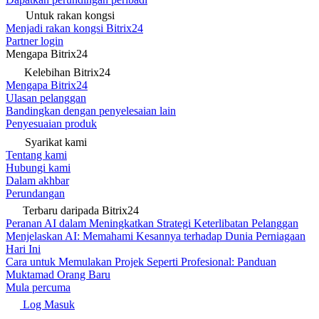
Untuk rakan kongsi
Menjadi rakan kongsi Bitrix24
Partner login
Mengapa Bitrix24
Kelebihan Bitrix24
Mengapa Bitrix24
Ulasan pelanggan
Bandingkan dengan penyelesaian lain
Penyesuaian produk
Syarikat kami
Tentang kami
Hubungi kami
Dalam akhbar
Perundangan
Terbaru daripada Bitrix24
Peranan AI dalam Meningkatkan Strategi Keterlibatan Pelanggan
Menjelaskan AI: Memahami Kesannya terhadap Dunia Perniagaan
Hari Ini
Cara untuk Memulakan Projek Seperti Profesional: Panduan
Muktamad Orang Baru
Mula percuma
Log Masuk