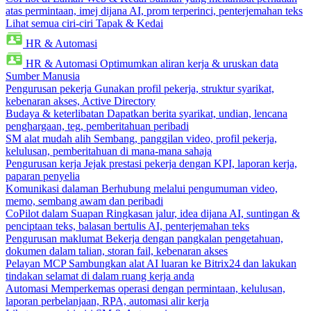
atas permintaan, imej dijana AI, prom terperinci, penterjemahan teks
Lihat semua ciri-ciri Tapak & Kedai
HR & Automasi
HR & Automasi
Optimumkan aliran kerja & uruskan data
Sumber Manusia
Pengurusan pekerja
Gunakan profil pekerja, struktur syarikat,
kebenaran akses, Active Directory
Budaya & keterlibatan
Dapatkan berita syarikat, undian, lencana
penghargaan, teg, pemberitahuan peribadi
SM alat mudah alih
Sembang, panggilan video, profil pekerja,
kelulusan, pemberitahuan di mana-mana sahaja
Pengurusan kerja
Jejak prestasi pekerja dengan KPI, laporan kerja,
paparan penyelia
Komunikasi dalaman
Berhubung melalui pengumuman video,
memo, sembang awam dan peribadi
CoPilot dalam Suapan
Ringkasan jalur, idea dijana AI, suntingan &
penciptaan teks, balasan bertulis AI, penterjemahan teks
Pengurusan maklumat
Bekerja dengan pangkalan pengetahuan,
dokumen dalam talian, storan fail, kebenaran akses
Pelayan MCP
Sambungkan alat AI luaran ke Bitrix24 dan lakukan
tindakan selamat di dalam ruang kerja anda
Automasi
Memperkemas operasi dengan permintaan, kelulusan,
laporan perbelanjaan, RPA, automasi alir kerja