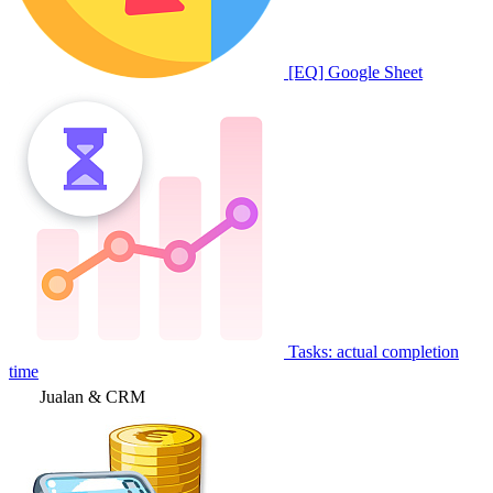
[EQ] Google Sheet
Tasks: actual completion
time
Jualan & CRM