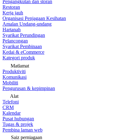
Pengangkutan dan storan
Restoran
Kerja jauh
Organisasi Penjagaan Kesihatan
Amalan Undang-undang
Hartanah
Syarikat Perundingan
Pelancongan
Syarikat Pembinaan
Kedai & eCommerce
Kategori produk
Matlamat
Produktiviti
Komunikasi
Mobiliti
Pengurusan & kepimpinan
Alat
Telefoni
CRM
Kalendar
Pusat hubungan
Tugas & projek
Pembina laman web
Saiz perniagaan