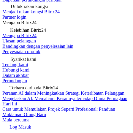
Untuk rakan kongsi
Menjadi rakan kongsi Bitrix24
Partner login
Mengapa Bitrix24
Kelebihan Bitrix24
Mengapa Bitrix24
Ulasan pelanggan
Bandingkan dengan penyelesaian lain
Penyesuaian produk
Syarikat kami
Tentang kami
Hubungi kami
Dalam akhbar
Perundangan
Terbaru daripada Bitrix24
Peranan AI dalam Meningkatkan Strategi Keterlibatan Pelanggan
Menjelaskan AI: Memahami Kesannya terhadap Dunia Perniagaan
Hari Ini
Cara untuk Memulakan Projek Seperti Profesional: Panduan
Muktamad Orang Baru
Mula percuma
Log Masuk