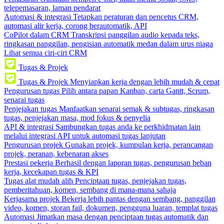
telepemasaran, laman pendarat
Automasi & integrasi
Tetapkan peraturan dan pencetus CRM,
automasi alir kerja, corong berautomatik, API
CoPilot dalam CRM
Transkripsi panggilan audio kepada teks,
ringkasan panggilan, pengisian automatik medan dalam urus niaga
Lihat semua ciri-ciri CRM
Tugas & Projek
Tugas & Projek
Menyiapkan kerja dengan lebih mudah & cepat
Pengurusan tugas
Pilih antara papan Kanban, carta Gantt, Scrum,
senarai tugas
Penjejakan tugas
Manfaatkan senarai semak & subtugas, ringkasan
tugas, penjejakan masa, mod fokus & penyelia
API & integrasi
Sambungkan tugas anda ke perkhidmatan lain
melalui integrasi API untuk automasi tugas lanjutan
Pengurusan projek
Gunakan projek, kumpulan kerja, perancangan
projek, peranan, kebenaran akses
Prestasi pekerja
Berhasil dengan laporan tugas, pengurusan beban
kerja, kecekapan tugas & KPI
Tugas alat mudah alih
Penciptaan tugas, penjejakan tugas,
pemberitahuan, komen, sembang di mana-mana sahaja
Kerjasama projek
Bekerja lebih pantas dengan sembang, panggilan
video, komen, storan fail, dokumen, pengguna luaran, templat tugas
Automasi
Jimatkan masa dengan penciptaan tugas automatik dan