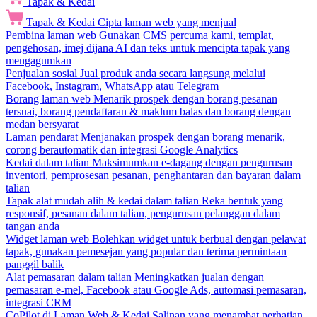
Tapak & Kedai
Tapak & Kedai
Cipta laman web yang menjual
Pembina laman web
Gunakan CMS percuma kami, templat,
pengehosan, imej dijana AI dan teks untuk mencipta tapak yang
mengagumkan
Penjualan sosial
Jual produk anda secara langsung melalui
Facebook, Instagram, WhatsApp atau Telegram
Borang laman web
Menarik prospek dengan borang pesanan
tersuai, borang pendaftaran & maklum balas dan borang dengan
medan bersyarat
Laman pendarat
Menjanakan prospek dengan borang menarik,
corong berautomatik dan integrasi Google Analytics
Kedai dalam talian
Maksimumkan e-dagang dengan pengurusan
inventori, pemprosesan pesanan, penghantaran dan bayaran dalam
talian
Tapak alat mudah alih & kedai dalam talian
Reka bentuk yang
responsif, pesanan dalam talian, pengurusan pelanggan dalam
tangan anda
Widget laman web
Bolehkan widget untuk berbual dengan pelawat
tapak, gunakan pemesejan yang popular dan terima permintaan
panggil balik
Alat pemasaran dalam talian
Meningkatkan jualan dengan
pemasaran e-mel, Facebook atau Google Ads, automasi pemasaran,
integrasi CRM
CoPilot di Laman Web & Kedai
Salinan yang menambat perhatian