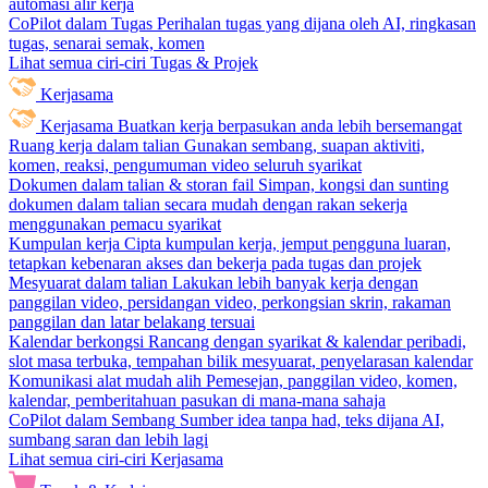
automasi alir kerja
CoPilot dalam Tugas
Perihalan tugas yang dijana oleh AI, ringkasan
tugas, senarai semak, komen
Lihat semua ciri-ciri Tugas & Projek
Kerjasama
Kerjasama
Buatkan kerja berpasukan anda lebih bersemangat
Ruang kerja dalam talian
Gunakan sembang, suapan aktiviti,
komen, reaksi, pengumuman video seluruh syarikat
Dokumen dalam talian & storan fail
Simpan, kongsi dan sunting
dokumen dalam talian secara mudah dengan rakan sekerja
menggunakan pemacu syarikat
Kumpulan kerja
Cipta kumpulan kerja, jemput pengguna luaran,
tetapkan kebenaran akses dan bekerja pada tugas dan projek
Mesyuarat dalam talian
Lakukan lebih banyak kerja dengan
panggilan video, persidangan video, perkongsian skrin, rakaman
panggilan dan latar belakang tersuai
Kalendar berkongsi
Rancang dengan syarikat & kalendar peribadi,
slot masa terbuka, tempahan bilik mesyuarat, penyelarasan kalendar
Komunikasi alat mudah alih
Pemesejan, panggilan video, komen,
kalendar, pemberitahuan pasukan di mana-mana sahaja
CoPilot dalam Sembang
Sumber idea tanpa had, teks dijana AI,
sumbang saran dan lebih lagi
Lihat semua ciri-ciri Kerjasama