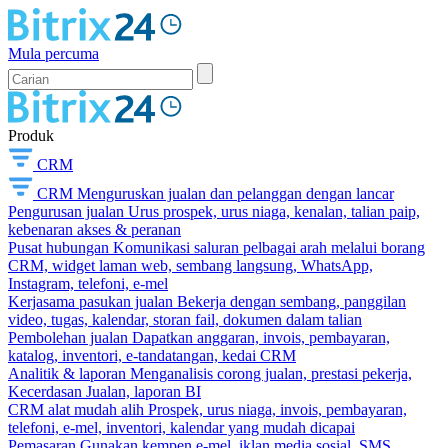
Mula percuma
Produk
CRM
CRM
Menguruskan jualan dan pelanggan dengan lancar
Pengurusan jualan
Urus prospek, urus niaga, kenalan, talian paip,
kebenaran akses & peranan
Pusat hubungan
Komunikasi saluran pelbagai arah melalui borang
CRM, widget laman web, sembang langsung, WhatsApp,
Instagram, telefoni, e-mel
Kerjasama pasukan jualan
Bekerja dengan sembang, panggilan
video, tugas, kalendar, storan fail, dokumen dalam talian
Pembolehan jualan
Dapatkan anggaran, invois, pembayaran,
katalog, inventori, e-tandatangan, kedai CRM
Analitik & laporan
Menganalisis corong jualan, prestasi pekerja,
Kecerdasan Jualan, laporan BI
CRM alat mudah alih
Prospek, urus niaga, invois, pembayaran,
telefoni, e-mel, inventori, kalendar yang mudah dicapai
Pemasaran
Gunakan kempen e-mel, iklan media sosial, SMS,