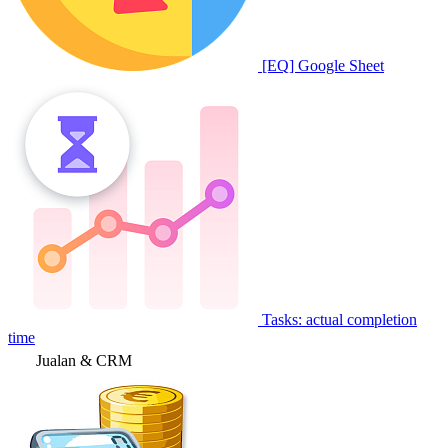
[EQ] Google Sheet
Tasks: actual completion
time
Jualan & CRM