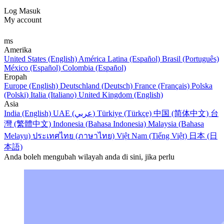
Log Masuk
My account
ms
Amerika
United States (English)
América Latina (Español)
Brasil (Português)
México (Español)
Colombia (Español)
Eropah
Europe (English)
Deutschland (Deutsch)
France (Français)
Polska
(Polski)
Italia (Italiano)
United Kingdom (English)
Asia
India (English)
UAE (عربي)
Türkiye (Türkçe)
中国 (简体中文)
台
灣 (繁體中文)
Indonesia (Bahasa Indonesia)
Malaysia (Bahasa
Melayu)
ประเทศไทย (ภาษาไทย)
Việt Nam (Tiếng Việt)
日本 (日
本語)
Anda boleh mengubah wilayah anda di sini, jika perlu