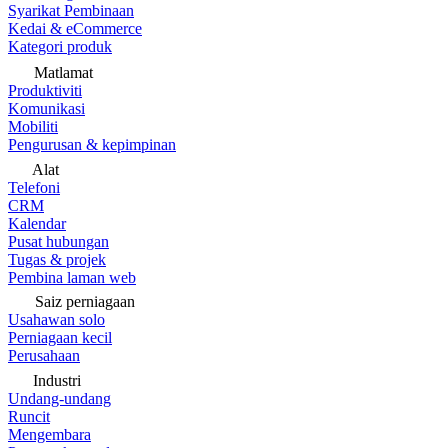
Syarikat Pembinaan
Kedai & eCommerce
Kategori produk
Matlamat
Produktiviti
Komunikasi
Mobiliti
Pengurusan & kepimpinan
Alat
Telefoni
CRM
Kalendar
Pusat hubungan
Tugas & projek
Pembina laman web
Saiz perniagaan
Usahawan solo
Perniagaan kecil
Perusahaan
Industri
Undang-undang
Runcit
Mengembara