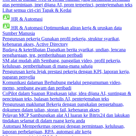
atas permintaan, imej dijana AI, prom terperinci, penterjemahan teks
Lihat semua ciri-ciri Tapak & Kedai
HR & Automasi
HR & Automasi
Optimumkan aliran kerja & uruskan data
Sumber Manusia
Pengurusan pekerja
Gunakan profil pekerja, struktur syarikat,
kebenaran akses, Active Directory
Budaya & keterlibatan
Dapatkan berita syarikat, undian, lencana
penghargaan, teg, pemberitahuan peribadi
SM alat mudah alih
Sembang, panggilan video, profil pekerja,
kelulusan, pemberitahuan di mana-mana sahaja
Pengurusan kerja
Jejak prestasi pekerja dengan KPI, laporan kerja,
paparan penyelia
Komunikasi dalaman
Berhubung melalui pengumuman video,
memo, sembang awam dan peribadi
CoPilot dalam Suapan
Ringkasan jalur, idea dijana AI, suntingan &
penciptaan teks, balasan bertulis AI, penterjemahan teks
Pengurusan maklumat
Bekerja dengan pangkalan pengetahuan,
dokumen dalam talian, storan fail, kebenaran akses
Pelayan MCP
Sambungkan alat AI luaran ke Bitrix24 dan lakukan
tindakan selamat di dalam ruang kerja anda
Automasi
Memperkemas operasi dengan permintaan, kelulusan,
laporan perbelanjaan, RPA, automasi alir kerja