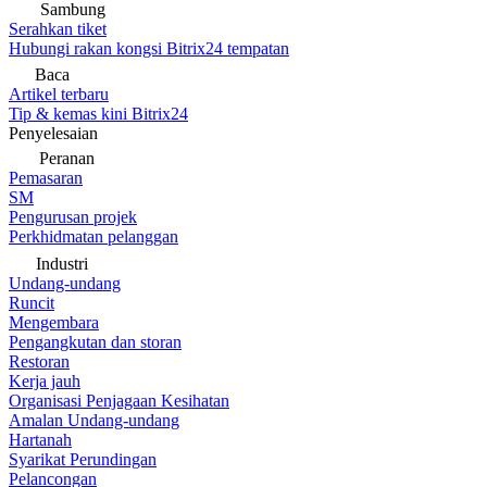
Sambung
Serahkan tiket
Hubungi rakan kongsi Bitrix24 tempatan
Baca
Artikel terbaru
Tip & kemas kini Bitrix24
Penyelesaian
Peranan
Pemasaran
SM
Pengurusan projek
Perkhidmatan pelanggan
Industri
Undang-undang
Runcit
Mengembara
Pengangkutan dan storan
Restoran
Kerja jauh
Organisasi Penjagaan Kesihatan
Amalan Undang-undang
Hartanah
Syarikat Perundingan
Pelancongan