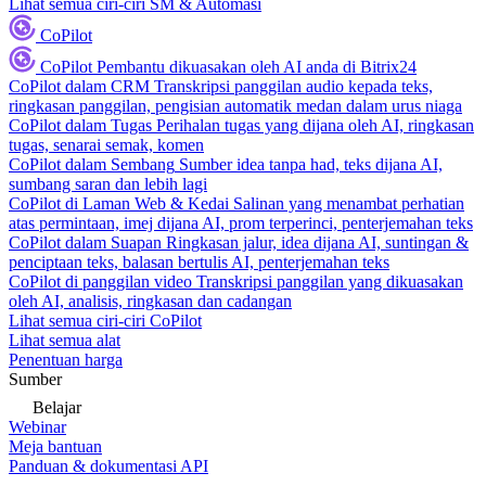
Lihat semua ciri-ciri SM & Automasi
CoPilot
CoPilot
Pembantu dikuasakan oleh AI anda di Bitrix24
CoPilot dalam CRM
Transkripsi panggilan audio kepada teks,
ringkasan panggilan, pengisian automatik medan dalam urus niaga
CoPilot dalam Tugas
Perihalan tugas yang dijana oleh AI, ringkasan
tugas, senarai semak, komen
CoPilot dalam Sembang
Sumber idea tanpa had, teks dijana AI,
sumbang saran dan lebih lagi
CoPilot di Laman Web & Kedai
Salinan yang menambat perhatian
atas permintaan, imej dijana AI, prom terperinci, penterjemahan teks
CoPilot dalam Suapan
Ringkasan jalur, idea dijana AI, suntingan &
penciptaan teks, balasan bertulis AI, penterjemahan teks
CoPilot di panggilan video
Transkripsi panggilan yang dikuasakan
oleh AI, analisis, ringkasan dan cadangan
Lihat semua ciri-ciri CoPilot
Lihat semua alat
Penentuan harga
Sumber
Belajar
Webinar
Meja bantuan
Panduan & dokumentasi API