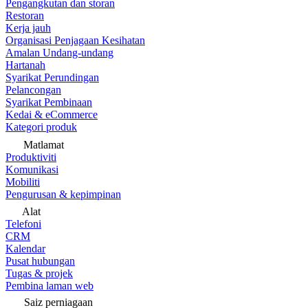
Pengangkutan dan storan
Restoran
Kerja jauh
Organisasi Penjagaan Kesihatan
Amalan Undang-undang
Hartanah
Syarikat Perundingan
Pelancongan
Syarikat Pembinaan
Kedai & eCommerce
Kategori produk
Matlamat
Produktiviti
Komunikasi
Mobiliti
Pengurusan & kepimpinan
Alat
Telefoni
CRM
Kalendar
Pusat hubungan
Tugas & projek
Pembina laman web
Saiz perniagaan