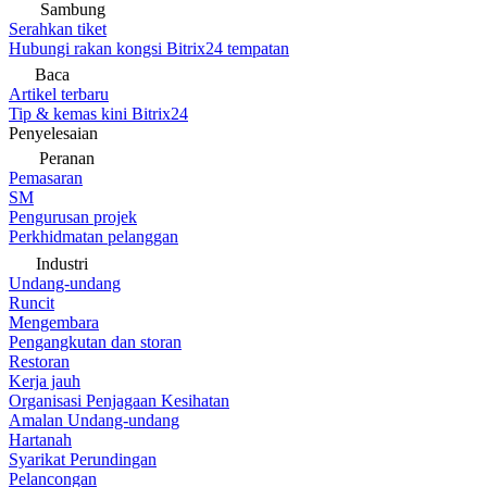
Sambung
Serahkan tiket
Hubungi rakan kongsi Bitrix24 tempatan
Baca
Artikel terbaru
Tip & kemas kini Bitrix24
Penyelesaian
Peranan
Pemasaran
SM
Pengurusan projek
Perkhidmatan pelanggan
Industri
Undang-undang
Runcit
Mengembara
Pengangkutan dan storan
Restoran
Kerja jauh
Organisasi Penjagaan Kesihatan
Amalan Undang-undang
Hartanah
Syarikat Perundingan
Pelancongan