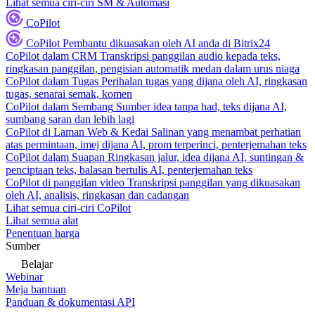
Lihat semua ciri-ciri SM & Automasi
CoPilot
CoPilot
Pembantu dikuasakan oleh AI anda di Bitrix24
CoPilot dalam CRM
Transkripsi panggilan audio kepada teks,
ringkasan panggilan, pengisian automatik medan dalam urus niaga
CoPilot dalam Tugas
Perihalan tugas yang dijana oleh AI, ringkasan
tugas, senarai semak, komen
CoPilot dalam Sembang
Sumber idea tanpa had, teks dijana AI,
sumbang saran dan lebih lagi
CoPilot di Laman Web & Kedai
Salinan yang menambat perhatian
atas permintaan, imej dijana AI, prom terperinci, penterjemahan teks
CoPilot dalam Suapan
Ringkasan jalur, idea dijana AI, suntingan &
penciptaan teks, balasan bertulis AI, penterjemahan teks
CoPilot di panggilan video
Transkripsi panggilan yang dikuasakan
oleh AI, analisis, ringkasan dan cadangan
Lihat semua ciri-ciri CoPilot
Lihat semua alat
Penentuan harga
Sumber
Belajar
Webinar
Meja bantuan
Panduan & dokumentasi API