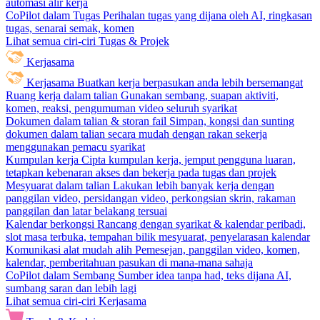
automasi alir kerja
CoPilot dalam Tugas
Perihalan tugas yang dijana oleh AI, ringkasan
tugas, senarai semak, komen
Lihat semua ciri-ciri Tugas & Projek
Kerjasama
Kerjasama
Buatkan kerja berpasukan anda lebih bersemangat
Ruang kerja dalam talian
Gunakan sembang, suapan aktiviti,
komen, reaksi, pengumuman video seluruh syarikat
Dokumen dalam talian & storan fail
Simpan, kongsi dan sunting
dokumen dalam talian secara mudah dengan rakan sekerja
menggunakan pemacu syarikat
Kumpulan kerja
Cipta kumpulan kerja, jemput pengguna luaran,
tetapkan kebenaran akses dan bekerja pada tugas dan projek
Mesyuarat dalam talian
Lakukan lebih banyak kerja dengan
panggilan video, persidangan video, perkongsian skrin, rakaman
panggilan dan latar belakang tersuai
Kalendar berkongsi
Rancang dengan syarikat & kalendar peribadi,
slot masa terbuka, tempahan bilik mesyuarat, penyelarasan kalendar
Komunikasi alat mudah alih
Pemesejan, panggilan video, komen,
kalendar, pemberitahuan pasukan di mana-mana sahaja
CoPilot dalam Sembang
Sumber idea tanpa had, teks dijana AI,
sumbang saran dan lebih lagi
Lihat semua ciri-ciri Kerjasama