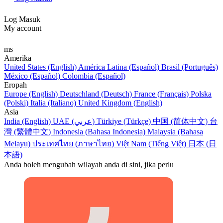
Log Masuk
My account
ms
Amerika
United States (English)
América Latina (Español)
Brasil (Português)
México (Español)
Colombia (Español)
Eropah
Europe (English)
Deutschland (Deutsch)
France (Français)
Polska
(Polski)
Italia (Italiano)
United Kingdom (English)
Asia
India (English)
UAE (عربي)
Türkiye (Türkçe)
中国 (简体中文)
台
灣 (繁體中文)
Indonesia (Bahasa Indonesia)
Malaysia (Bahasa
Melayu)
ประเทศไทย (ภาษาไทย)
Việt Nam (Tiếng Việt)
日本 (日
本語)
Anda boleh mengubah wilayah anda di sini, jika perlu