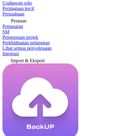
Usahawan solo
Perniagaan kecil
Perusahaan
Peranan
Pemasaran
SM
Pengurusan projek
Perkhidmatan pelanggan
Lihat semua penyelesaian
Integrasi
Import & Eksport