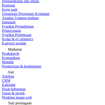
Pengangkutan dan storan
Restoran
Kerja jauh
Organisasi Penjagaan Kesihatan
Amalan Undang-undang
Hartanah
Syarikat Perundingan
Pelancongan
Syarikat Pembinaan
Kedai & eCommerce
Kategori produk
Matlamat
Produktiviti
Komunikasi
Mobiliti
Pengurusan & kepimpinan
Alat
Telefoni
CRM
Kalendar
Pusat hubungan
Tugas & projek
Pembina laman web
Saiz perniagaan