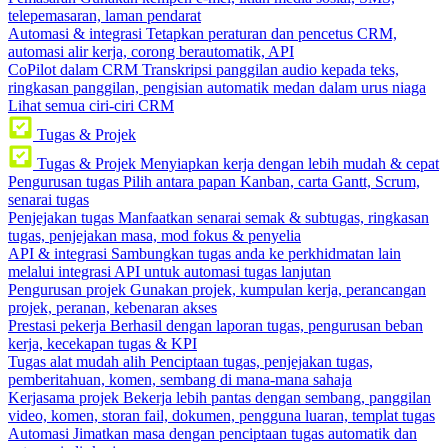
telepemasaran, laman pendarat
Automasi & integrasi
Tetapkan peraturan dan pencetus CRM,
automasi alir kerja, corong berautomatik, API
CoPilot dalam CRM
Transkripsi panggilan audio kepada teks,
ringkasan panggilan, pengisian automatik medan dalam urus niaga
Lihat semua ciri-ciri CRM
Tugas & Projek
Tugas & Projek
Menyiapkan kerja dengan lebih mudah & cepat
Pengurusan tugas
Pilih antara papan Kanban, carta Gantt, Scrum,
senarai tugas
Penjejakan tugas
Manfaatkan senarai semak & subtugas, ringkasan
tugas, penjejakan masa, mod fokus & penyelia
API & integrasi
Sambungkan tugas anda ke perkhidmatan lain
melalui integrasi API untuk automasi tugas lanjutan
Pengurusan projek
Gunakan projek, kumpulan kerja, perancangan
projek, peranan, kebenaran akses
Prestasi pekerja
Berhasil dengan laporan tugas, pengurusan beban
kerja, kecekapan tugas & KPI
Tugas alat mudah alih
Penciptaan tugas, penjejakan tugas,
pemberitahuan, komen, sembang di mana-mana sahaja
Kerjasama projek
Bekerja lebih pantas dengan sembang, panggilan
video, komen, storan fail, dokumen, pengguna luaran, templat tugas
Automasi
Jimatkan masa dengan penciptaan tugas automatik dan