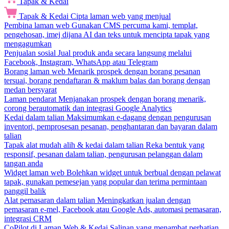
Tapak & Kedai
Tapak & Kedai
Cipta laman web yang menjual
Pembina laman web
Gunakan CMS percuma kami, templat,
pengehosan, imej dijana AI dan teks untuk mencipta tapak yang
mengagumkan
Penjualan sosial
Jual produk anda secara langsung melalui
Facebook, Instagram, WhatsApp atau Telegram
Borang laman web
Menarik prospek dengan borang pesanan
tersuai, borang pendaftaran & maklum balas dan borang dengan
medan bersyarat
Laman pendarat
Menjanakan prospek dengan borang menarik,
corong berautomatik dan integrasi Google Analytics
Kedai dalam talian
Maksimumkan e-dagang dengan pengurusan
inventori, pemprosesan pesanan, penghantaran dan bayaran dalam
talian
Tapak alat mudah alih & kedai dalam talian
Reka bentuk yang
responsif, pesanan dalam talian, pengurusan pelanggan dalam
tangan anda
Widget laman web
Bolehkan widget untuk berbual dengan pelawat
tapak, gunakan pemesejan yang popular dan terima permintaan
panggil balik
Alat pemasaran dalam talian
Meningkatkan jualan dengan
pemasaran e-mel, Facebook atau Google Ads, automasi pemasaran,
integrasi CRM
CoPilot di Laman Web & Kedai
Salinan yang menambat perhatian