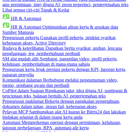
atas permintaan, imej dijana AI, prom terperinci, penterjemahan teks
Lihat semua ciri-ciri Tapak & Kedai
HR & Automasi
HR & Automasi
Optimumkan aliran kerja & uruskan data
Sumber Manusia
Pengurusan pekerja
Gunakan profil pekerja, struktur syarikat,
kebenaran akses, Active Directory
Budaya & keterlibatan
Dapatkan berita syarikat, undian, lencana
penghargaan, teg, pemberitahuan peribadi
SM alat mudah alih
Sembang, panggilan video, profil pekerja,
kelulusan, pemberitahuan di mana-mana sahaja
Pengurusan kerja
Jejak prestasi pekerja dengan KPI, laporan kerja,
paparan penyelia
Komunikasi dalaman
Berhubung melalui pengumuman video,
memo, sembang awam dan peribadi
CoPilot dalam Suapan
Ringkasan jalur, idea dijana AI, suntingan &
penciptaan teks, balasan bertulis AI, penterjemahan teks
Pengurusan maklumat
Bekerja dengan pangkalan pengetahuan,
dokumen dalam talian, storan fail, kebenaran akses
Pelayan MCP
Sambungkan alat AI luaran ke Bitrix24 dan lakukan
tindakan selamat di dalam ruang kerja anda
Automasi
Memperkemas operasi dengan permintaan, kelulusan,
laporan perbelanjaan, RPA, automasi alir kerja