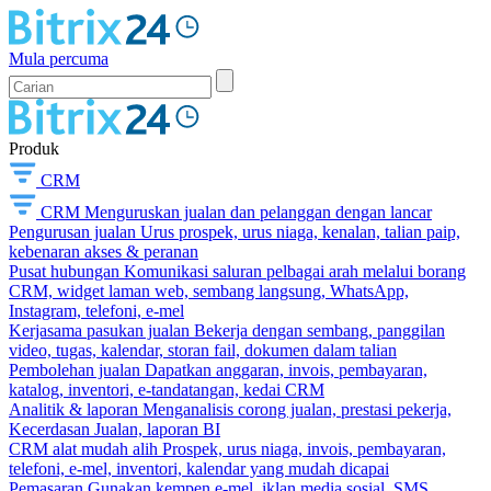
Mula percuma
Produk
CRM
CRM
Menguruskan jualan dan pelanggan dengan lancar
Pengurusan jualan
Urus prospek, urus niaga, kenalan, talian paip,
kebenaran akses & peranan
Pusat hubungan
Komunikasi saluran pelbagai arah melalui borang
CRM, widget laman web, sembang langsung, WhatsApp,
Instagram, telefoni, e-mel
Kerjasama pasukan jualan
Bekerja dengan sembang, panggilan
video, tugas, kalendar, storan fail, dokumen dalam talian
Pembolehan jualan
Dapatkan anggaran, invois, pembayaran,
katalog, inventori, e-tandatangan, kedai CRM
Analitik & laporan
Menganalisis corong jualan, prestasi pekerja,
Kecerdasan Jualan, laporan BI
CRM alat mudah alih
Prospek, urus niaga, invois, pembayaran,
telefoni, e-mel, inventori, kalendar yang mudah dicapai
Pemasaran
Gunakan kempen e-mel, iklan media sosial, SMS,