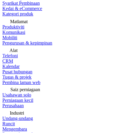
Syarikat Pembinaan
Kedai & eCommerce
Kategori produk
Matlamat
Produktiviti
Komunikasi
Mobiliti
Pengurusan & kepimpinan
Alat
Telefoni
CRM
Kalendar
Pusat hubungan
Tugas & projek
Pembina laman web
Saiz perniagaan
Usahawan solo
Perniagaan kecil
Perusahaan
Industri
Undang-undang
Runcit
Mengembara