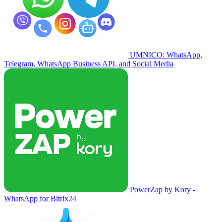
UMNICO: WhatsApp,
Telegram, WhatsApp Business API, and Social Media
PowerZap by Kory -
WhatsApp for Bitrix24