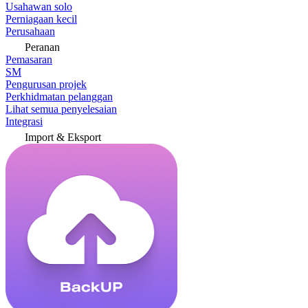
Usahawan solo
Perniagaan kecil
Perusahaan
Peranan
Pemasaran
SM
Pengurusan projek
Perkhidmatan pelanggan
Lihat semua penyelesaian
Integrasi
Import & Eksport