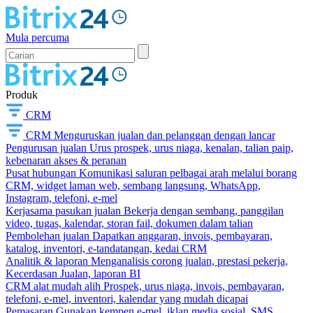
Mula percuma
Produk
CRM
CRM
Menguruskan jualan dan pelanggan dengan lancar
Pengurusan jualan
Urus prospek, urus niaga, kenalan, talian paip,
kebenaran akses & peranan
Pusat hubungan
Komunikasi saluran pelbagai arah melalui borang
CRM, widget laman web, sembang langsung, WhatsApp,
Instagram, telefoni, e-mel
Kerjasama pasukan jualan
Bekerja dengan sembang, panggilan
video, tugas, kalendar, storan fail, dokumen dalam talian
Pembolehan jualan
Dapatkan anggaran, invois, pembayaran,
katalog, inventori, e-tandatangan, kedai CRM
Analitik & laporan
Menganalisis corong jualan, prestasi pekerja,
Kecerdasan Jualan, laporan BI
CRM alat mudah alih
Prospek, urus niaga, invois, pembayaran,
telefoni, e-mel, inventori, kalendar yang mudah dicapai
Pemasaran
Gunakan kempen e-mel, iklan media sosial, SMS,