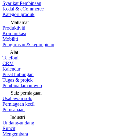
Syarikat Pembinaan
Kedai & eCommerce
Kategori produk
Matlamat
Produktiviti
Komunikasi
Mobiliti
Pengurusan & kepimpinan
Alat
Telefoni
CRM
Kalendar
Pusat hubungan
Tugas & projek
Pembina laman web
Saiz perniagaan
Usahawan solo
Perniagaan kecil
Perusahaan
Industri
Undang-undang
Runcit
Mengembara