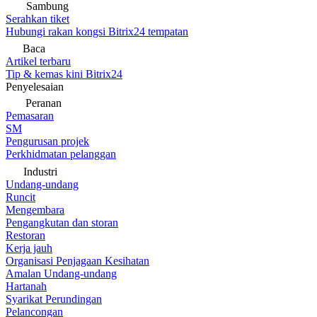
Sambung
Serahkan tiket
Hubungi rakan kongsi Bitrix24 tempatan
Baca
Artikel terbaru
Tip & kemas kini Bitrix24
Penyelesaian
Peranan
Pemasaran
SM
Pengurusan projek
Perkhidmatan pelanggan
Industri
Undang-undang
Runcit
Mengembara
Pengangkutan dan storan
Restoran
Kerja jauh
Organisasi Penjagaan Kesihatan
Amalan Undang-undang
Hartanah
Syarikat Perundingan
Pelancongan