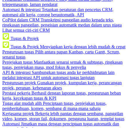
telepemasaran, laman pendarat
Automasi & integrasi
Tetapkan peraturan dan pencetus CRM,
automasi alir kerja, corong berautomatik, API
CoPilot dalam CRM
Transkripsi panggilan audio kepada teks,
ringkasan panggilan, pengisian automatik medan dalam urus niaga
Lihat semua ciri-ciri CRM
Tugas & Projek
Tugas & Projek
Menyiapkan kerja dengan lebih mudah & cepat
Pengurusan tugas
Pilih antara papan Kanban, carta Gantt, Scrum,
senarai tugas
Penjejakan tugas
Manfaatkan senarai semak & subtugas, ringkasan
tugas, penjejakan masa, mod fokus & penyelia
API & integrasi
Sambungkan tugas anda ke perkhidmatan lain
melalui integrasi API untuk automasi tugas lanjutan
Pengurusan projek
Gunakan projek, kumpulan kerja, perancangan
projek, peranan, kebenaran akses
Prestasi pekerja
Berhasil dengan laporan tugas, pengurusan beban
kerja, kecekapan tugas & KPI
Tugas alat mudah alih
Penciptaan tugas, penjejakan tugas,
pemberitahuan, komen, sembang di mana-mana sahaja
Kerjasama projek
Bekerja lebih pantas dengan sembang, panggilan
video, komen, storan fail, dokumen, pengguna luaran, templat tugas
Automasi
Jimatkan masa dengan penciptaan tugas automatik dan