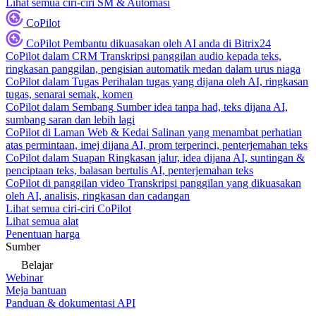
Lihat semua ciri-ciri SM & Automasi
CoPilot
CoPilot
Pembantu dikuasakan oleh AI anda di Bitrix24
CoPilot dalam CRM
Transkripsi panggilan audio kepada teks,
ringkasan panggilan, pengisian automatik medan dalam urus niaga
CoPilot dalam Tugas
Perihalan tugas yang dijana oleh AI, ringkasan
tugas, senarai semak, komen
CoPilot dalam Sembang
Sumber idea tanpa had, teks dijana AI,
sumbang saran dan lebih lagi
CoPilot di Laman Web & Kedai
Salinan yang menambat perhatian
atas permintaan, imej dijana AI, prom terperinci, penterjemahan teks
CoPilot dalam Suapan
Ringkasan jalur, idea dijana AI, suntingan &
penciptaan teks, balasan bertulis AI, penterjemahan teks
CoPilot di panggilan video
Transkripsi panggilan yang dikuasakan
oleh AI, analisis, ringkasan dan cadangan
Lihat semua ciri-ciri CoPilot
Lihat semua alat
Penentuan harga
Sumber
Belajar
Webinar
Meja bantuan
Panduan & dokumentasi API