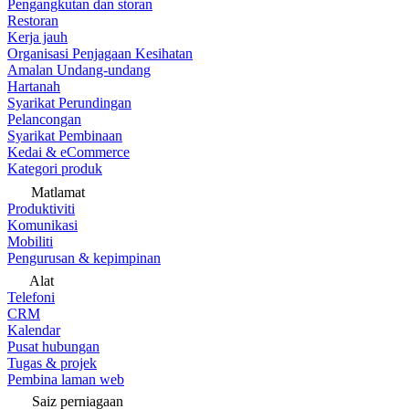
Pengangkutan dan storan
Restoran
Kerja jauh
Organisasi Penjagaan Kesihatan
Amalan Undang-undang
Hartanah
Syarikat Perundingan
Pelancongan
Syarikat Pembinaan
Kedai & eCommerce
Kategori produk
Matlamat
Produktiviti
Komunikasi
Mobiliti
Pengurusan & kepimpinan
Alat
Telefoni
CRM
Kalendar
Pusat hubungan
Tugas & projek
Pembina laman web
Saiz perniagaan