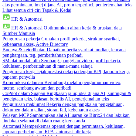
atas permintaan, imej dijana AI, prom terperinci, penterjemahan teks
Lihat semua ciri-ciri Tapak & Kedai
HR & Automasi
HR & Automasi
Optimumkan aliran kerja & uruskan data
Sumber Manusia
Pengurusan pekerja
Gunakan profil pekerja, struktur syarikat,
kebenaran akses, Active Directory
Budaya & keterlibatan
Dapatkan berita syarikat, undian, lencana
penghargaan, teg, pemberitahuan peribadi
SM alat mudah alih
Sembang, panggilan video, profil pekerja,
kelulusan, pemberitahuan di mana-mana sahaja
Pengurusan kerja
Jejak prestasi pekerja dengan KPI, laporan kerja,
paparan penyelia
Komunikasi dalaman
Berhubung melalui pengumuman video,
memo, sembang awam dan peribadi
CoPilot dalam Suapan
Ringkasan jalur, idea dijana AI, suntingan &
penciptaan teks, balasan bertulis AI, penterjemahan teks
Pengurusan maklumat
Bekerja dengan pangkalan pengetahuan,
dokumen dalam talian, storan fail, kebenaran akses
Pelayan MCP
Sambungkan alat AI luaran ke Bitrix24 dan lakukan
tindakan selamat di dalam ruang kerja anda
Automasi
Memperkemas operasi dengan permintaan, kelulusan,
laporan perbelanjaan, RPA, automasi alir kerja