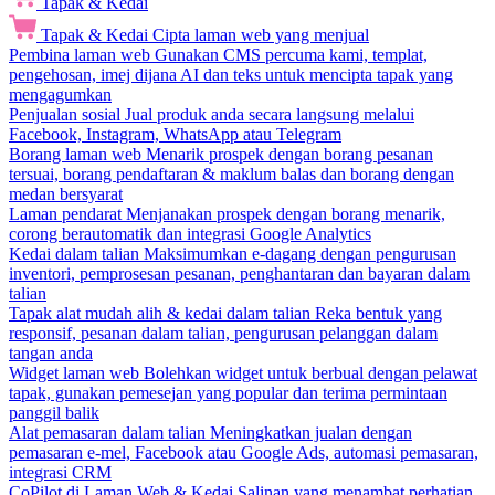
Tapak & Kedai
Tapak & Kedai
Cipta laman web yang menjual
Pembina laman web
Gunakan CMS percuma kami, templat,
pengehosan, imej dijana AI dan teks untuk mencipta tapak yang
mengagumkan
Penjualan sosial
Jual produk anda secara langsung melalui
Facebook, Instagram, WhatsApp atau Telegram
Borang laman web
Menarik prospek dengan borang pesanan
tersuai, borang pendaftaran & maklum balas dan borang dengan
medan bersyarat
Laman pendarat
Menjanakan prospek dengan borang menarik,
corong berautomatik dan integrasi Google Analytics
Kedai dalam talian
Maksimumkan e-dagang dengan pengurusan
inventori, pemprosesan pesanan, penghantaran dan bayaran dalam
talian
Tapak alat mudah alih & kedai dalam talian
Reka bentuk yang
responsif, pesanan dalam talian, pengurusan pelanggan dalam
tangan anda
Widget laman web
Bolehkan widget untuk berbual dengan pelawat
tapak, gunakan pemesejan yang popular dan terima permintaan
panggil balik
Alat pemasaran dalam talian
Meningkatkan jualan dengan
pemasaran e-mel, Facebook atau Google Ads, automasi pemasaran,
integrasi CRM
CoPilot di Laman Web & Kedai
Salinan yang menambat perhatian