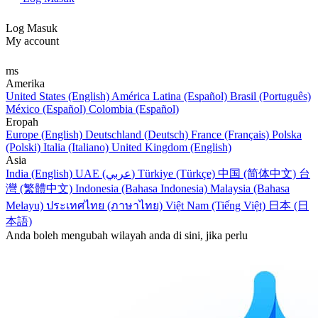
Log Masuk
My account
ms
Amerika
United States (English)
América Latina (Español)
Brasil (Português)
México (Español)
Colombia (Español)
Eropah
Europe (English)
Deutschland (Deutsch)
France (Français)
Polska
(Polski)
Italia (Italiano)
United Kingdom (English)
Asia
India (English)
UAE (عربي)
Türkiye (Türkçe)
中国 (简体中文)
台
灣 (繁體中文)
Indonesia (Bahasa Indonesia)
Malaysia (Bahasa
Melayu)
ประเทศไทย (ภาษาไทย)
Việt Nam (Tiếng Việt)
日本 (日
本語)
Anda boleh mengubah wilayah anda di sini, jika perlu