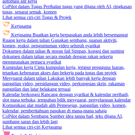
automasi alir kerja
CoPilot dalam Tugas
Perihalan tugas yang dijana oleh AI, ringkasan
tugas, senarai semak, komen
Lihat semua ciri-ciri Tugas & Projek
Kerjasama
Kerjasama
Buatkan kerja berpasukan anda lebih bersemangat
Ruang kerja dalam talian
Gunakan sembang, suapan aktiviti,
komen, reaksi, pengumuman video seluruh syarikat
Dokumen dalam talian & storan fail
Simpan, kongsi dan sunting
dokumen dalam talian secara mudah dengan rakan sekerja
menggunakan pemacu syarikat
Kumpulan kerja
Cipta kumpulan kerja, jemput pengguna luaran,
tetapkan kebenaran akses dan bekerja pada tugas dan projek
Mesyuarat dalam talian
Lakukan lebih banyak kerja dengan
panggilan video, persidangan video, perkongsian skrin, rakaman
panggilan dan latar belakang tersuai
Kalendar berkongsi
Rancang dengan syarikat & kalendar peribadi,
slot masa terbuka, tempahan bilik mesyuarat, penyelarasan kalendar
Komunikasi alat mudah alih
Pemesejan, panggilan video, komen,
kalendar, pemberitahuan pasukan di mana-mana sahaja
CoPilot dalam Sembang
Sumber idea tanpa had, teks dijana AI,
sumbang saran dan lebih lagi
Lihat semua ciri-ciri Kerjasama