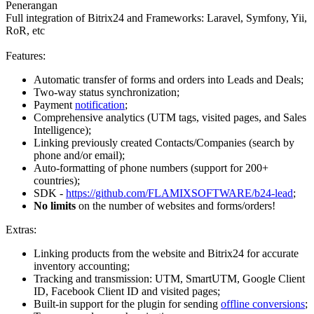
Penerangan
Full integration of Bitrix24 and Frameworks: Laravel, Symfony, Yii,
RoR, etc
Features:
Automatic transfer of forms and orders into Leads and Deals;
Two-way status synchronization;
Payment
notification
;
Comprehensive analytics (UTM tags, visited pages, and Sales
Intelligence);
Linking previously created Contacts/Companies (search by
phone and/or email);
Auto-formatting of phone numbers (support for 200+
countries);
SDK -
https://github.com/FLAMIXSOFTWARE/b24-lead
;
No limits
on the number of websites and forms/orders!
Extras:
Linking products from the website and Bitrix24 for accurate
inventory accounting;
Tracking and transmission: UTM, SmartUTM, Google Client
ID, Facebook Client ID and visited pages;
Built-in support for the plugin for sending
offline conversions
;