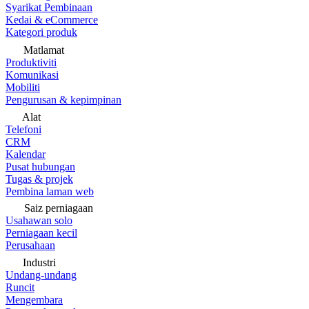
Syarikat Pembinaan
Kedai & eCommerce
Kategori produk
Matlamat
Produktiviti
Komunikasi
Mobiliti
Pengurusan & kepimpinan
Alat
Telefoni
CRM
Kalendar
Pusat hubungan
Tugas & projek
Pembina laman web
Saiz perniagaan
Usahawan solo
Perniagaan kecil
Perusahaan
Industri
Undang-undang
Runcit
Mengembara