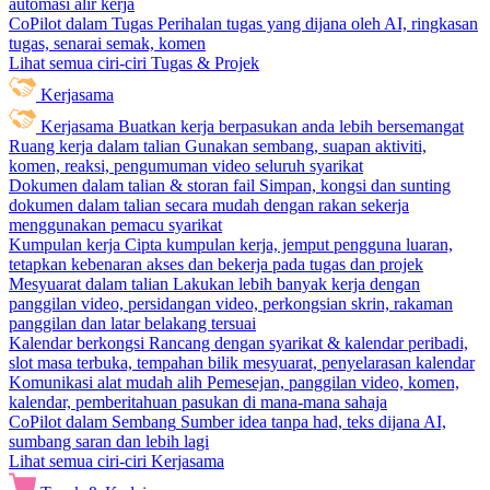
automasi alir kerja
CoPilot dalam Tugas
Perihalan tugas yang dijana oleh AI, ringkasan
tugas, senarai semak, komen
Lihat semua ciri-ciri Tugas & Projek
Kerjasama
Kerjasama
Buatkan kerja berpasukan anda lebih bersemangat
Ruang kerja dalam talian
Gunakan sembang, suapan aktiviti,
komen, reaksi, pengumuman video seluruh syarikat
Dokumen dalam talian & storan fail
Simpan, kongsi dan sunting
dokumen dalam talian secara mudah dengan rakan sekerja
menggunakan pemacu syarikat
Kumpulan kerja
Cipta kumpulan kerja, jemput pengguna luaran,
tetapkan kebenaran akses dan bekerja pada tugas dan projek
Mesyuarat dalam talian
Lakukan lebih banyak kerja dengan
panggilan video, persidangan video, perkongsian skrin, rakaman
panggilan dan latar belakang tersuai
Kalendar berkongsi
Rancang dengan syarikat & kalendar peribadi,
slot masa terbuka, tempahan bilik mesyuarat, penyelarasan kalendar
Komunikasi alat mudah alih
Pemesejan, panggilan video, komen,
kalendar, pemberitahuan pasukan di mana-mana sahaja
CoPilot dalam Sembang
Sumber idea tanpa had, teks dijana AI,
sumbang saran dan lebih lagi
Lihat semua ciri-ciri Kerjasama