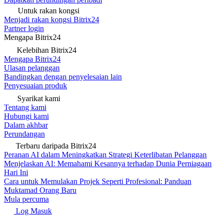
Untuk rakan kongsi
Menjadi rakan kongsi Bitrix24
Partner login
Mengapa Bitrix24
Kelebihan Bitrix24
Mengapa Bitrix24
Ulasan pelanggan
Bandingkan dengan penyelesaian lain
Penyesuaian produk
Syarikat kami
Tentang kami
Hubungi kami
Dalam akhbar
Perundangan
Terbaru daripada Bitrix24
Peranan AI dalam Meningkatkan Strategi Keterlibatan Pelanggan
Menjelaskan AI: Memahami Kesannya terhadap Dunia Perniagaan
Hari Ini
Cara untuk Memulakan Projek Seperti Profesional: Panduan
Muktamad Orang Baru
Mula percuma
Log Masuk