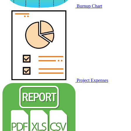
Burnup Chart
Project Expenses