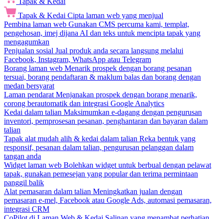
Tapak & Kedai
Tapak & Kedai
Cipta laman web yang menjual
Pembina laman web
Gunakan CMS percuma kami, templat,
pengehosan, imej dijana AI dan teks untuk mencipta tapak yang
mengagumkan
Penjualan sosial
Jual produk anda secara langsung melalui
Facebook, Instagram, WhatsApp atau Telegram
Borang laman web
Menarik prospek dengan borang pesanan
tersuai, borang pendaftaran & maklum balas dan borang dengan
medan bersyarat
Laman pendarat
Menjanakan prospek dengan borang menarik,
corong berautomatik dan integrasi Google Analytics
Kedai dalam talian
Maksimumkan e-dagang dengan pengurusan
inventori, pemprosesan pesanan, penghantaran dan bayaran dalam
talian
Tapak alat mudah alih & kedai dalam talian
Reka bentuk yang
responsif, pesanan dalam talian, pengurusan pelanggan dalam
tangan anda
Widget laman web
Bolehkan widget untuk berbual dengan pelawat
tapak, gunakan pemesejan yang popular dan terima permintaan
panggil balik
Alat pemasaran dalam talian
Meningkatkan jualan dengan
pemasaran e-mel, Facebook atau Google Ads, automasi pemasaran,
integrasi CRM
CoPilot di Laman Web & Kedai
Salinan yang menambat perhatian