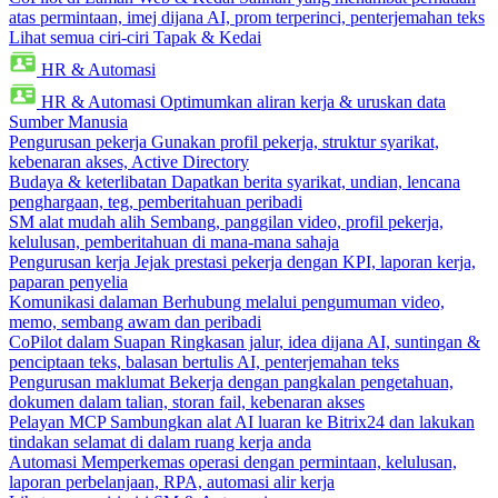
atas permintaan, imej dijana AI, prom terperinci, penterjemahan teks
Lihat semua ciri-ciri Tapak & Kedai
HR & Automasi
HR & Automasi
Optimumkan aliran kerja & uruskan data
Sumber Manusia
Pengurusan pekerja
Gunakan profil pekerja, struktur syarikat,
kebenaran akses, Active Directory
Budaya & keterlibatan
Dapatkan berita syarikat, undian, lencana
penghargaan, teg, pemberitahuan peribadi
SM alat mudah alih
Sembang, panggilan video, profil pekerja,
kelulusan, pemberitahuan di mana-mana sahaja
Pengurusan kerja
Jejak prestasi pekerja dengan KPI, laporan kerja,
paparan penyelia
Komunikasi dalaman
Berhubung melalui pengumuman video,
memo, sembang awam dan peribadi
CoPilot dalam Suapan
Ringkasan jalur, idea dijana AI, suntingan &
penciptaan teks, balasan bertulis AI, penterjemahan teks
Pengurusan maklumat
Bekerja dengan pangkalan pengetahuan,
dokumen dalam talian, storan fail, kebenaran akses
Pelayan MCP
Sambungkan alat AI luaran ke Bitrix24 dan lakukan
tindakan selamat di dalam ruang kerja anda
Automasi
Memperkemas operasi dengan permintaan, kelulusan,
laporan perbelanjaan, RPA, automasi alir kerja