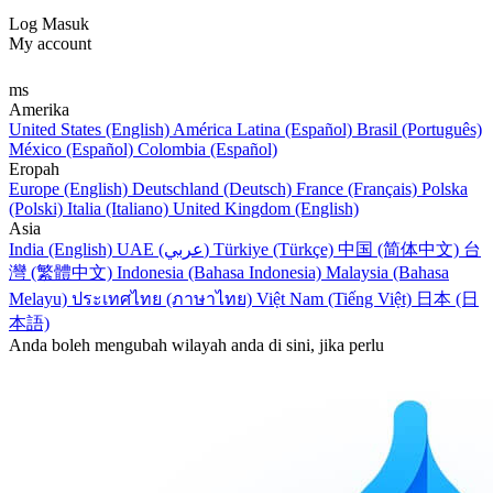
Log Masuk
My account
ms
Amerika
United States (English)
América Latina (Español)
Brasil (Português)
México (Español)
Colombia (Español)
Eropah
Europe (English)
Deutschland (Deutsch)
France (Français)
Polska
(Polski)
Italia (Italiano)
United Kingdom (English)
Asia
India (English)
UAE (عربي)
Türkiye (Türkçe)
中国 (简体中文)
台
灣 (繁體中文)
Indonesia (Bahasa Indonesia)
Malaysia (Bahasa
Melayu)
ประเทศไทย (ภาษาไทย)
Việt Nam (Tiếng Việt)
日本 (日
本語)
Anda boleh mengubah wilayah anda di sini, jika perlu