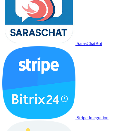
SarasChatBot
Stripe Integration