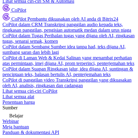
Lihat semua ciri-ciri SM & Automasi
CoPilot
CoPilot
Pembantu dikuasakan oleh AI anda di Bitrix24
CoPilot dalam CRM
Transkripsi panggilan audio kepada teks,
ringkasan panggilan, pengisian automatik medan dalam urus niaga
CoPilot dalam Tugas
Perihalan tugas yang dijana oleh AI, ringkasan
tugas, senarai semak, komen
CoPilot dalam Sembang
Sumber idea tanpa had, teks dijana AI,
sumbang saran dan lebih lagi
CoPilot di Laman Web & Kedai
Salinan yang menambat perhatian
atas permintaan, imej dijana AI, prom terperinci, penterjemahan teks
CoPilot dalam Suapan
Ringkasan jalur, idea dijana AI, suntingan &
penciptaan teks, balasan bertulis AI, penterjemahan teks
CoPilot di panggilan video
Transkripsi panggilan yang dikuasakan
oleh AI, analisis, ringkasan dan cadangan
Lihat semua ciri-ciri CoPilot
Lihat semua alat
Penentuan harga
Sumber
Belajar
Webinar
Meja bantuan
Panduan & dokumentasi API