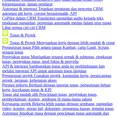
telepemasaran, laman pendarat
Automasi & integrasi
Tetapkan peraturan dan pencetus CRM,
automasi alir kerja, corong berautomatik, API
CoPilot dalam CRM
Transkripsi panggilan audio kepada teks,
ringkasan panggilan, pengisian automatik medan dalam urus niaga
Lihat semua ciri-ciri CRM
Tugas & Projek
Tugas & Projek
Menyiapkan kerja dengan lebih mudah & cepat
Pengurusan tugas
Pilih antara papan Kanban, carta Gantt, Scrum,
senarai tugas
Penjejakan tugas
Manfaatkan senarai semak & subtugas, ringkasan
tugas, penjejakan masa, mod fokus & penyelia
API & integrasi
Sambungkan tugas anda ke perkhidmatan lain
melalui integrasi API untuk automasi tugas lanjutan
Pengurusan projek
Gunakan projek, kumpulan kerja, perancangan
projek, peranan, kebenaran akses
Prestasi pekerja
Berhasil dengan laporan tugas, pengurusan beban
kerja, kecekapan tugas & KPI
Tugas alat mudah alih
Penciptaan tugas, penjejakan tugas,
pemberitahuan, komen, sembang di mana-mana sahaja
Kerjasama projek
Bekerja lebih pantas dengan sembang, panggilan
video, komen, storan fail, dokumen, pengguna luaran, templat tugas
Automasi
Jimatkan masa dengan penciptaan tugas automatik dan