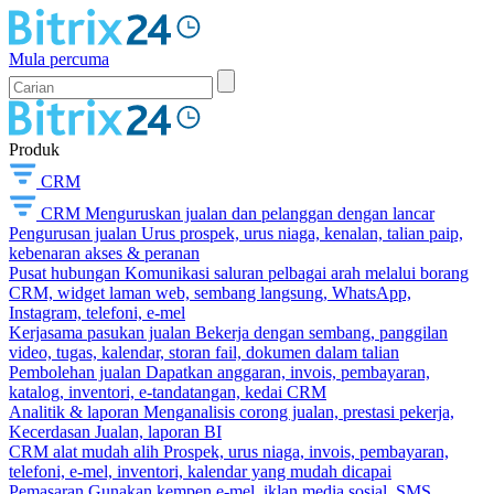
Mula percuma
Produk
CRM
CRM
Menguruskan jualan dan pelanggan dengan lancar
Pengurusan jualan
Urus prospek, urus niaga, kenalan, talian paip,
kebenaran akses & peranan
Pusat hubungan
Komunikasi saluran pelbagai arah melalui borang
CRM, widget laman web, sembang langsung, WhatsApp,
Instagram, telefoni, e-mel
Kerjasama pasukan jualan
Bekerja dengan sembang, panggilan
video, tugas, kalendar, storan fail, dokumen dalam talian
Pembolehan jualan
Dapatkan anggaran, invois, pembayaran,
katalog, inventori, e-tandatangan, kedai CRM
Analitik & laporan
Menganalisis corong jualan, prestasi pekerja,
Kecerdasan Jualan, laporan BI
CRM alat mudah alih
Prospek, urus niaga, invois, pembayaran,
telefoni, e-mel, inventori, kalendar yang mudah dicapai
Pemasaran
Gunakan kempen e-mel, iklan media sosial, SMS,