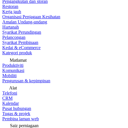
Pengangkutan dan storan
Restoran
Kerja jauh
Organisasi Penjagaan Kesihatan
Amalan Undang-undang
Hartanah
Syarikat Perundingan
Pelancongan
Syarikat Pembinaan
Kedai & eCommerce
Kategori produk
Matlamat
Produktiviti
Komunikasi
Mobiliti
Pengurusan & kepimpinan
Alat
Telefoni
CRM
Kalendar
Pusat hubungan
Tugas & projek
Pembina laman web
Saiz perniagaan