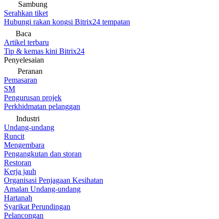
Sambung
Serahkan tiket
Hubungi rakan kongsi Bitrix24 tempatan
Baca
Artikel terbaru
Tip & kemas kini Bitrix24
Penyelesaian
Peranan
Pemasaran
SM
Pengurusan projek
Perkhidmatan pelanggan
Industri
Undang-undang
Runcit
Mengembara
Pengangkutan dan storan
Restoran
Kerja jauh
Organisasi Penjagaan Kesihatan
Amalan Undang-undang
Hartanah
Syarikat Perundingan
Pelancongan