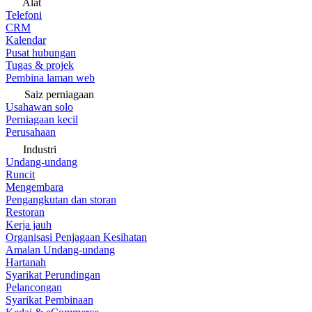
Alat
Telefoni
CRM
Kalendar
Pusat hubungan
Tugas & projek
Pembina laman web
Saiz perniagaan
Usahawan solo
Perniagaan kecil
Perusahaan
Industri
Undang-undang
Runcit
Mengembara
Pengangkutan dan storan
Restoran
Kerja jauh
Organisasi Penjagaan Kesihatan
Amalan Undang-undang
Hartanah
Syarikat Perundingan
Pelancongan
Syarikat Pembinaan