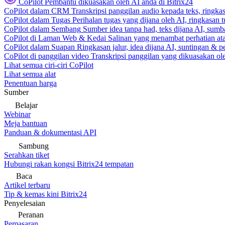
CoPilot
Pembantu dikuasakan oleh AI anda di Bitrix24
CoPilot dalam CRM
Transkripsi panggilan audio kepada teks, ringk
CoPilot dalam Tugas
Perihalan tugas yang dijana oleh AI, ringkasan 
CoPilot dalam Sembang
Sumber idea tanpa had, teks dijana AI, sumba
CoPilot di Laman Web & Kedai
Salinan yang menambat perhatian atas
CoPilot dalam Suapan
Ringkasan jalur, idea dijana AI, suntingan & p
CoPilot di panggilan video
Transkripsi panggilan yang dikuasakan ole
Lihat semua ciri-ciri CoPilot
Lihat semua alat
Penentuan harga
Sumber
Belajar
Webinar
Meja bantuan
Panduan & dokumentasi API
Sambung
Serahkan tiket
Hubungi rakan kongsi Bitrix24 tempatan
Baca
Artikel terbaru
Tip & kemas kini Bitrix24
Penyelesaian
Peranan
Pemasaran