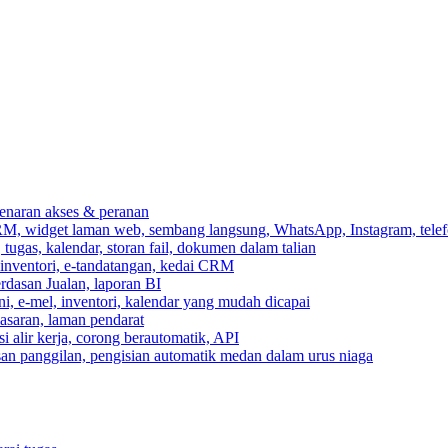
ebenaran akses & peranan
RM, widget laman web, sembang langsung, WhatsApp, Instagram, telef
ugas, kalendar, storan fail, dokumen dalam talian
 inventori, e-tandatangan, kedai CRM
erdasan Jualan, laporan BI
ni, e-mel, inventori, kalendar yang mudah dicapai
asaran, laman pendarat
 alir kerja, corong berautomatik, API
asan panggilan, pengisian automatik medan dalam urus niaga