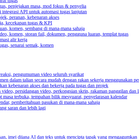
rai tugas
gas, penjejakan masa, mod fokus & penyelia
integrasi API untuk automasi tugas lanjutan
jek, peranan, kebenaran akses
rja, kecekapan tugas & KPI
ahuan, komen, sembang di mana-mana sahaja
deo, komen, storan fail, dokumen, pengguna luaran, templat tugas
asi alir kerja
tugas, senarai semak, komen
reaksi, pengumuman video seluruh syarikat
umen dalam talian secara mudah dengan rakan sekerja menggunakan pe
pkan kebenaran akses dan bekerja pada tugas dan projek
video, persidangan video, perkongsian skrin, rakaman panggilan dan la
ot masa terbuka, tempahan bilik mesyuarat, penyelarasan kalendar
endar, pemberitahuan pasukan di mana-mana sahaja
ng saran dan lebih lagi
n, imej dijana AI dan teks untuk mencipta tapak yang mengagumkan