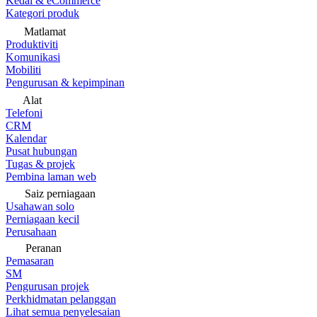
Kedai & eCommerce
Kategori produk
Matlamat
Produktiviti
Komunikasi
Mobiliti
Pengurusan & kepimpinan
Alat
Telefoni
CRM
Kalendar
Pusat hubungan
Tugas & projek
Pembina laman web
Saiz perniagaan
Usahawan solo
Perniagaan kecil
Perusahaan
Peranan
Pemasaran
SM
Pengurusan projek
Perkhidmatan pelanggan
Lihat semua penyelesaian