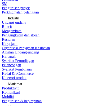
SM
Pengurusan projek
Perkhidmatan pelanggan
Industri
Undang-undang
Runcit
Mengembara
Pengangkutan dan storan
Restoran
Kerja jauh
Organisasi Penjagaan Kesihatan
Amalan Undang-undang
Hartanah
Syarikat Perundingan
Pelancongan
Syarikat Pembinaan
Kedai & eCommerce
Kategori produk
Matlamat
Produktiviti
Komunikasi
Mobiliti
Pengurusan & kepimpinan