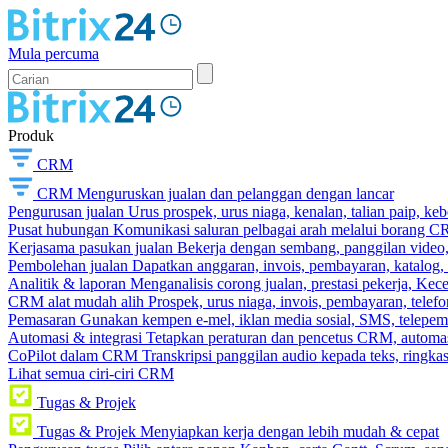
Mula percuma
Produk
CRM
CRM
Menguruskan jualan dan pelanggan dengan lancar
Pengurusan jualan
Urus prospek, urus niaga, kenalan, talian paip, k
Pusat hubungan
Komunikasi saluran pelbagai arah melalui borang C
Kerjasama pasukan jualan
Bekerja dengan sembang, panggilan video, t
Pembolehan jualan
Dapatkan anggaran, invois, pembayaran, katalog,
Analitik & laporan
Menganalisis corong jualan, prestasi pekerja, Kec
CRM alat mudah alih
Prospek, urus niaga, invois, pembayaran, telefo
Pemasaran
Gunakan kempen e-mel, iklan media sosial, SMS, telepem
Automasi & integrasi
Tetapkan peraturan dan pencetus CRM, automasi
CoPilot dalam CRM
Transkripsi panggilan audio kepada teks, ringk
Lihat semua ciri-ciri CRM
Tugas & Projek
Tugas & Projek
Menyiapkan kerja dengan lebih mudah & cepat