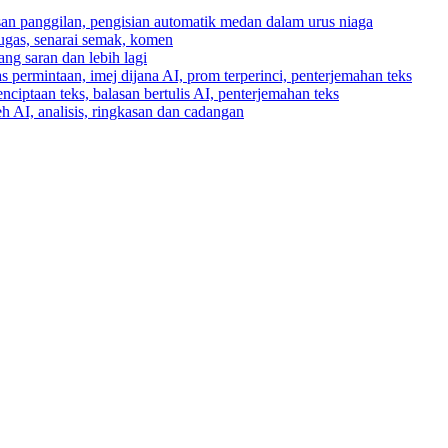
asan panggilan, pengisian automatik medan dalam urus niaga
tugas, senarai semak, komen
ng saran dan lebih lagi
 permintaan, imej dijana AI, prom terperinci, penterjemahan teks
enciptaan teks, balasan bertulis AI, penterjemahan teks
h AI, analisis, ringkasan dan cadangan