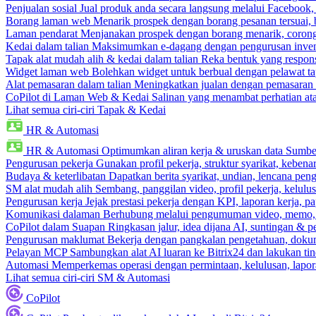
Penjualan sosial
Jual produk anda secara langsung melalui Facebook
Borang laman web
Menarik prospek dengan borang pesanan tersuai,
Laman pendarat
Menjanakan prospek dengan borang menarik, corong 
Kedai dalam talian
Maksimumkan e-dagang dengan pengurusan invento
Tapak alat mudah alih & kedai dalam talian
Reka bentuk yang respons
Widget laman web
Bolehkan widget untuk berbual dengan pelawat ta
Alat pemasaran dalam talian
Meningkatkan jualan dengan pemasaran 
CoPilot di Laman Web & Kedai
Salinan yang menambat perhatian atas
Lihat semua ciri-ciri Tapak & Kedai
HR & Automasi
HR & Automasi
Optimumkan aliran kerja & uruskan data Sumb
Pengurusan pekerja
Gunakan profil pekerja, struktur syarikat, kebena
Budaya & keterlibatan
Dapatkan berita syarikat, undian, lencana pen
SM alat mudah alih
Sembang, panggilan video, profil pekerja, kelul
Pengurusan kerja
Jejak prestasi pekerja dengan KPI, laporan kerja, p
Komunikasi dalaman
Berhubung melalui pengumuman video, memo,
CoPilot dalam Suapan
Ringkasan jalur, idea dijana AI, suntingan & p
Pengurusan maklumat
Bekerja dengan pangkalan pengetahuan, dokume
Pelayan MCP
Sambungkan alat AI luaran ke Bitrix24 dan lakukan tin
Automasi
Memperkemas operasi dengan permintaan, kelulusan, lapora
Lihat semua ciri-ciri SM & Automasi
CoPilot