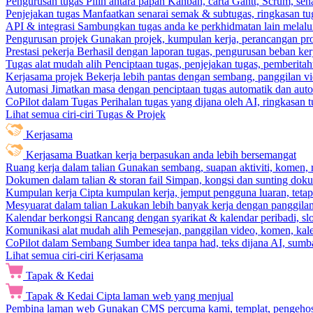
Pengurusan tugas
Pilih antara papan Kanban, carta Gantt, Scrum, sena
Penjejakan tugas
Manfaatkan senarai semak & subtugas, ringkasan tu
API & integrasi
Sambungkan tugas anda ke perkhidmatan lain melalui 
Pengurusan projek
Gunakan projek, kumpulan kerja, perancangan pro
Prestasi pekerja
Berhasil dengan laporan tugas, pengurusan beban ke
Tugas alat mudah alih
Penciptaan tugas, penjejakan tugas, pemberit
Kerjasama projek
Bekerja lebih pantas dengan sembang, panggilan vi
Automasi
Jimatkan masa dengan penciptaan tugas automatik dan autom
CoPilot dalam Tugas
Perihalan tugas yang dijana oleh AI, ringkasan 
Lihat semua ciri-ciri Tugas & Projek
Kerjasama
Kerjasama
Buatkan kerja berpasukan anda lebih bersemangat
Ruang kerja dalam talian
Gunakan sembang, suapan aktiviti, komen, 
Dokumen dalam talian & storan fail
Simpan, kongsi dan sunting dok
Kumpulan kerja
Cipta kumpulan kerja, jemput pengguna luaran, teta
Mesyuarat dalam talian
Lakukan lebih banyak kerja dengan panggilan 
Kalendar berkongsi
Rancang dengan syarikat & kalendar peribadi, sl
Komunikasi alat mudah alih
Pemesejan, panggilan video, komen, kal
CoPilot dalam Sembang
Sumber idea tanpa had, teks dijana AI, sumba
Lihat semua ciri-ciri Kerjasama
Tapak & Kedai
Tapak & Kedai
Cipta laman web yang menjual
Pembina laman web
Gunakan CMS percuma kami, templat, pengehosa