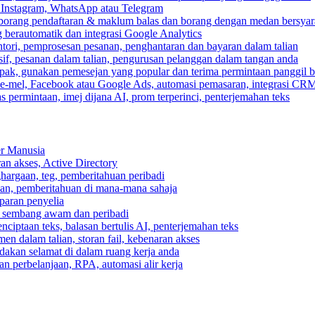
, Instagram, WhatsApp atau Telegram
 borang pendaftaran & maklum balas dan borang dengan medan bersyar
berautomatik dan integrasi Google Analytics
ri, pemprosesan pesanan, penghantaran dan bayaran dalam talian
if, pesanan dalam talian, pengurusan pelanggan dalam tangan anda
pak, gunakan pemesejan yang popular dan terima permintaan panggil b
e-mel, Facebook atau Google Ads, automasi pemasaran, integrasi CR
 permintaan, imej dijana AI, prom terperinci, penterjemahan teks
er Manusia
ran akses, Active Directory
ghargaan, teg, pemberitahuan peribadi
usan, pemberitahuan di mana-mana sahaja
aparan penyelia
 sembang awam dan peribadi
enciptaan teks, balasan bertulis AI, penterjemahan teks
n dalam talian, storan fail, kebenaran akses
dakan selamat di dalam ruang kerja anda
n perbelanjaan, RPA, automasi alir kerja