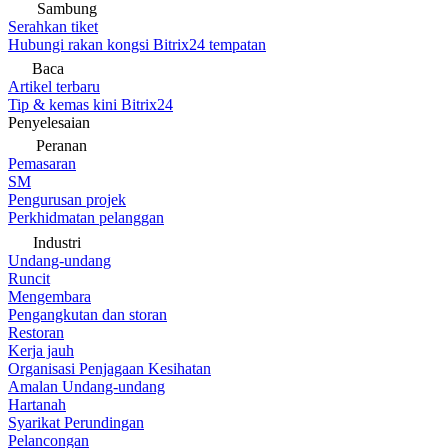
Sambung
Serahkan tiket
Hubungi rakan kongsi Bitrix24 tempatan
Baca
Artikel terbaru
Tip & kemas kini Bitrix24
Penyelesaian
Peranan
Pemasaran
SM
Pengurusan projek
Perkhidmatan pelanggan
Industri
Undang-undang
Runcit
Mengembara
Pengangkutan dan storan
Restoran
Kerja jauh
Organisasi Penjagaan Kesihatan
Amalan Undang-undang
Hartanah
Syarikat Perundingan
Pelancongan