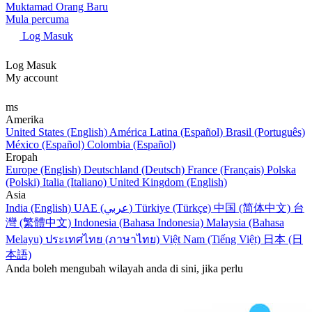
Muktamad Orang Baru
Mula percuma
Log Masuk
Log Masuk
My account
ms
Amerika
United States (English)
América Latina (Español)
Brasil (Português)
México (Español)
Colombia (Español)
Eropah
Europe (English)
Deutschland (Deutsch)
France (Français)
Polska
(Polski)
Italia (Italiano)
United Kingdom (English)
Asia
India (English)
UAE (عربي)
Türkiye (Türkçe)
中国 (简体中文)
台
灣 (繁體中文)
Indonesia (Bahasa Indonesia)
Malaysia (Bahasa
Melayu)
ประเทศไทย (ภาษาไทย)
Việt Nam (Tiếng Việt)
日本 (日
本語)
Anda boleh mengubah wilayah anda di sini, jika perlu