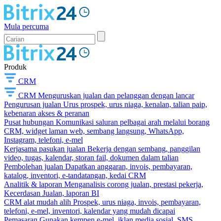
Mula percuma
Produk
CRM
CRM
Menguruskan jualan dan pelanggan dengan lancar
Pengurusan jualan
Urus prospek, urus niaga, kenalan, talian paip,
kebenaran akses & peranan
Pusat hubungan
Komunikasi saluran pelbagai arah melalui borang
CRM, widget laman web, sembang langsung, WhatsApp,
Instagram, telefoni, e-mel
Kerjasama pasukan jualan
Bekerja dengan sembang, panggilan
video, tugas, kalendar, storan fail, dokumen dalam talian
Pembolehan jualan
Dapatkan anggaran, invois, pembayaran,
katalog, inventori, e-tandatangan, kedai CRM
Analitik & laporan
Menganalisis corong jualan, prestasi pekerja,
Kecerdasan Jualan, laporan BI
CRM alat mudah alih
Prospek, urus niaga, invois, pembayaran,
telefoni, e-mel, inventori, kalendar yang mudah dicapai
Pemasaran
Gunakan kempen e-mel, iklan media sosial, SMS,