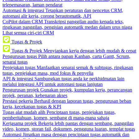
telepemasaran, laman pendarat
Automasi & integrasi
Tetapkan peraturan dan pencetus CRM,
automasi alir kerja, corong berautomatik, API
CoPilot dalam CRM
Transkripsi panggilan audio kepada teks,
ringkasan panggilan, pengisian automatik medan dalam urus niaga
Lihat semua ciri-ciri CRM
Tugas & Projek
Tugas & Projek
Menyiapkan kerja dengan lebih mudah & cepat
Pengurusan tugas
Pilih antara papan Kanban, carta Gantt, Scrum,
senarai tugas
Penjejakan tugas
Manfaatkan senarai semak & subtugas, ringkasan
tugas, penjejakan masa, mod fokus & penyelia
API & integrasi
Sambungkan tugas anda ke perkhidmatan lain
melalui integrasi API untuk automasi tugas lanjutan
Pengurusan projek
Gunakan projek, kumpulan kerja, perancangan
projek, peranan, kebenaran akses
Prestasi pekerja
Berhasil dengan laporan tugas, pengurusan beban
kerja, kecekapan tugas & KPI
Tugas alat mudah alih
Penciptaan tugas, penjejakan tugas,
pemberitahuan, komen, sembang di mana-mana sahaja
Kerjasama projek
Bekerja lebih pantas dengan sembang, panggilan
video, komen, storan fail, dokumen, pengguna luaran, templat tugas
Automasi
Jimatkan masa dengan penciptaan tugas automatik dan