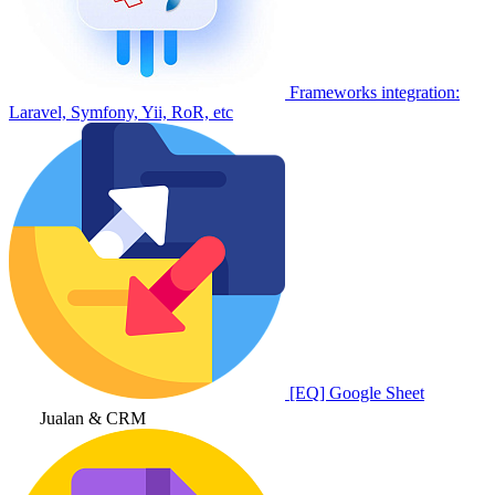
Frameworks integration:
Laravel, Symfony, Yii, RoR, etc
[EQ] Google Sheet
Jualan & CRM