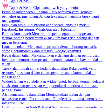
Tapak & Kedai
Tapak & Kedai
Cipta laman web yang menjual
Pembina laman web
Gunakan CMS percuma kami, templat,
pengehosan, imej dijana AI dan teks untuk mencipta tapak yang
mengagumkan
Penjualan sosial
Jual produk anda secara langsung melalui
Facebook, Instagram, WhatsApp atau Telegram
Borang laman web
Menarik prospek dengan borang pesanan
tersuai, borang pendaftaran & maklum balas dan borang dengan
medan bersyarat
Laman pendarat
Menjanakan prospek dengan borang menarik,
corong berautomatik dan integrasi Google Analytics
Kedai dalam talian
Maksimumkan e-dagang dengan pengurusan
inventori, pemprosesan pesanan, penghantaran dan bayaran dalam
talian
Tapak alat mudah alih & kedai dalam talian
Reka bentuk yang
responsif, pesanan dalam talian, pengurusan pelanggan dalam
tangan anda
Widget laman web
Bolehkan widget untuk berbual dengan pelawat
tapak, gunakan pemesejan yang popular dan terima permintaan
panggil balik
Alat pemasaran dalam talian
Meningkatkan jualan dengan
pemasaran e-mel, Facebook atau Google Ads, automasi pemasaran,
integrasi CRM
CoPilot di Laman Web & Kedai
Salinan yang menambat perhatian