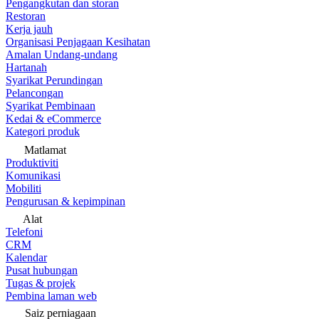
Pengangkutan dan storan
Restoran
Kerja jauh
Organisasi Penjagaan Kesihatan
Amalan Undang-undang
Hartanah
Syarikat Perundingan
Pelancongan
Syarikat Pembinaan
Kedai & eCommerce
Kategori produk
Matlamat
Produktiviti
Komunikasi
Mobiliti
Pengurusan & kepimpinan
Alat
Telefoni
CRM
Kalendar
Pusat hubungan
Tugas & projek
Pembina laman web
Saiz perniagaan