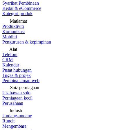
Syarikat Pembinaan
Kedai & eCommerce
Kategori produk
Matlamat
Produktiviti
Komunikasi
Mobiliti
Pengurusan & kepimpinan
Alat
Telefoni
CRM
Kalendar
Pusat hubungan
Tugas & projek
Pembina laman web
Saiz perniagaan
Usahawan solo
Perniagaan kecil
Perusahaan
Industri
Undang-undang
Runcit
Mengembara