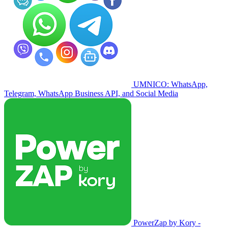
UMNICO: WhatsApp,
Telegram, WhatsApp Business API, and Social Media
PowerZap by Kory -