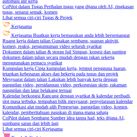
automasi alir kerja
CoPilot dalam Tugas
Perihalan tugas yang dijana oleh AI, ringkasan
tugas, senarai semak, komen
Lihat semua ciri-ciri Tugas & Projek
Kerjasama
Kerjasama
Buatkan kerja berpasukan anda lebih bersemangat
Ruang kerja dalam talian
Gunakan sembang, suapan aktiviti,
komen, reaksi, pengumuman video seluruh syarikat
Dokumen dalam talian & storan fail
Simpan, kongsi dan sunting
dokumen dalam talian secara mudah dengan rakan sekerja
menggunakan pemacu syarikat
Kumpulan kerja
Cipta kumpulan kerja, jemput pengguna luaran,
tetapkan kebenaran akses dan bekerja pada tugas dan projek
Mesyuarat dalam talian
Lakukan lebih banyak kerja dengan
panggilan video, persidangan video, perkongsian skrin, rakaman
panggilan dan latar belakang tersuai
Kalendar berkongsi
Rancang dengan syarikat & kalendar peribadi,
slot masa terbuka, tempahan bilik mesyuarat, penyelarasan kalendar
Komunikasi alat mudah alih
Pemesejan, panggilan video, komen,
kalendar, pemberitahuan pasukan di mana-mana sahaja
CoPilot dalam Sembang
Sumber idea tanpa had, teks dijana AI,
sumbang saran dan lebih lagi
Lihat semua ciri-ciri Kerjasama