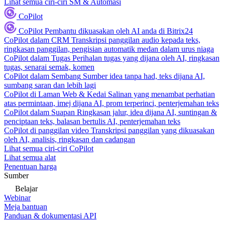
Lihat semua ciri-ciri SM & Automasi
CoPilot
CoPilot
Pembantu dikuasakan oleh AI anda di Bitrix24
CoPilot dalam CRM
Transkripsi panggilan audio kepada teks,
ringkasan panggilan, pengisian automatik medan dalam urus niaga
CoPilot dalam Tugas
Perihalan tugas yang dijana oleh AI, ringkasan
tugas, senarai semak, komen
CoPilot dalam Sembang
Sumber idea tanpa had, teks dijana AI,
sumbang saran dan lebih lagi
CoPilot di Laman Web & Kedai
Salinan yang menambat perhatian
atas permintaan, imej dijana AI, prom terperinci, penterjemahan teks
CoPilot dalam Suapan
Ringkasan jalur, idea dijana AI, suntingan &
penciptaan teks, balasan bertulis AI, penterjemahan teks
CoPilot di panggilan video
Transkripsi panggilan yang dikuasakan
oleh AI, analisis, ringkasan dan cadangan
Lihat semua ciri-ciri CoPilot
Lihat semua alat
Penentuan harga
Sumber
Belajar
Webinar
Meja bantuan
Panduan & dokumentasi API