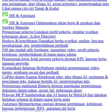
atas permintaan, imej dijana AI, prom terperinci, penterjemahan teks
Lihat semua ciri-ciri Tapak & Kedai
HR & Automasi
HR & Automasi
Optimumkan aliran kerja & uruskan data
Sumber Manusia
Pengurusan pekerja
Gunakan profil pekerja, struktur syarikat,
kebenaran akses, Active Directory
Budaya & keterlibatan
Dapatkan berita syarikat, undian, lencana
penghargaan, teg, pemberitahuan peribadi
SM alat mudah alih
Sembang, panggilan video, profil pekerja,
kelulusan, pemberitahuan di mana-mana sahaja
Pengurusan kerja
Jejak prestasi pekerja dengan KPI, laporan kerja,
paparan penyelia
Komunikasi dalaman
Berhubung melalui pengumuman video,
memo, sembang awam dan peribadi
CoPilot dalam Suapan
Ringkasan jalur, idea dijana AI, suntingan &
penciptaan teks, balasan bertulis AI, penterjemahan teks
Pengurusan maklumat
Bekerja dengan pangkalan pengetahuan,
dokumen dalam talian, storan fail, kebenaran akses
Pelayan MCP
Sambungkan alat AI luaran ke Bitrix24 dan lakukan
tindakan selamat di dalam ruang kerja anda
Automasi
Memperkemas operasi dengan permintaan, kelulusan,
laporan perbelanjaan, RPA, automasi alir kerja