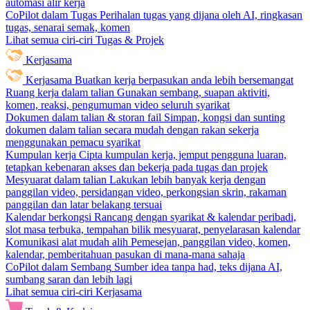
automasi alir kerja
CoPilot dalam Tugas
Perihalan tugas yang dijana oleh AI, ringkasan
tugas, senarai semak, komen
Lihat semua ciri-ciri Tugas & Projek
Kerjasama
Kerjasama
Buatkan kerja berpasukan anda lebih bersemangat
Ruang kerja dalam talian
Gunakan sembang, suapan aktiviti,
komen, reaksi, pengumuman video seluruh syarikat
Dokumen dalam talian & storan fail
Simpan, kongsi dan sunting
dokumen dalam talian secara mudah dengan rakan sekerja
menggunakan pemacu syarikat
Kumpulan kerja
Cipta kumpulan kerja, jemput pengguna luaran,
tetapkan kebenaran akses dan bekerja pada tugas dan projek
Mesyuarat dalam talian
Lakukan lebih banyak kerja dengan
panggilan video, persidangan video, perkongsian skrin, rakaman
panggilan dan latar belakang tersuai
Kalendar berkongsi
Rancang dengan syarikat & kalendar peribadi,
slot masa terbuka, tempahan bilik mesyuarat, penyelarasan kalendar
Komunikasi alat mudah alih
Pemesejan, panggilan video, komen,
kalendar, pemberitahuan pasukan di mana-mana sahaja
CoPilot dalam Sembang
Sumber idea tanpa had, teks dijana AI,
sumbang saran dan lebih lagi
Lihat semua ciri-ciri Kerjasama