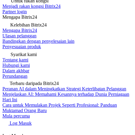
Untuk rakan kongsi
Menjadi rakan kongsi Bitrix24
Partner login
Mengapa Bitrix24
Kelebihan Bitrix24
Mengapa Bitrix24
Ulasan pelanggan
Bandingkan dengan penyelesaian lain
Penyesuaian produk
Syarikat kami
Tentang kami
Hubungi kami
Dalam akhbar
Perundangan
Terbaru daripada Bitrix24
Peranan AI dalam Meningkatkan Strategi Keterlibatan Pelanggan
Menjelaskan AI: Memahami Kesannya terhadap Dunia Perniagaan
Hari Ini
Cara untuk Memulakan Projek Seperti Profesional: Panduan
Muktamad Orang Baru
Mula percuma
Log Masuk