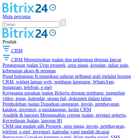
Mula percuma
Produk
CRM
CRM
Menguruskan jualan dan pelanggan dengan lancar
Pengurusan jualan
Urus prospek, urus niaga, kenalan, talian paip,
kebenaran akses & peranan
Pusat hubungan
Komunikasi saluran pelbagai arah melalui borang
CRM, widget laman web, sembang langsung, WhatsApp,
Instagram, telefoni, e-mel
Kerjasama pasukan jualan
Bekerja dengan sembang, panggilan
video, tugas, kalendar, storan fail, dokumen dalam talian
Pembolehan jualan
Dapatkan anggaran, invois, pembayaran,
katalog, inventori, e-tandatangan, kedai CRM
Analitik & laporan
Menganalisis corong jualan, prestasi pekerja,
Kecerdasan Jualan, laporan BI
CRM alat mudah alih
Prospek, urus niaga, invois, pembayaran,
telefoni, e-mel, inventori, kalendar yang mudah dicapai
Pemasaran
Gunakan kempen e-mel, iklan media sosial, SMS,