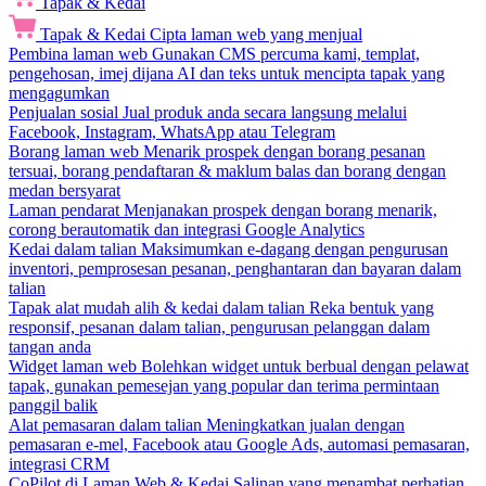
Tapak & Kedai
Tapak & Kedai
Cipta laman web yang menjual
Pembina laman web
Gunakan CMS percuma kami, templat,
pengehosan, imej dijana AI dan teks untuk mencipta tapak yang
mengagumkan
Penjualan sosial
Jual produk anda secara langsung melalui
Facebook, Instagram, WhatsApp atau Telegram
Borang laman web
Menarik prospek dengan borang pesanan
tersuai, borang pendaftaran & maklum balas dan borang dengan
medan bersyarat
Laman pendarat
Menjanakan prospek dengan borang menarik,
corong berautomatik dan integrasi Google Analytics
Kedai dalam talian
Maksimumkan e-dagang dengan pengurusan
inventori, pemprosesan pesanan, penghantaran dan bayaran dalam
talian
Tapak alat mudah alih & kedai dalam talian
Reka bentuk yang
responsif, pesanan dalam talian, pengurusan pelanggan dalam
tangan anda
Widget laman web
Bolehkan widget untuk berbual dengan pelawat
tapak, gunakan pemesejan yang popular dan terima permintaan
panggil balik
Alat pemasaran dalam talian
Meningkatkan jualan dengan
pemasaran e-mel, Facebook atau Google Ads, automasi pemasaran,
integrasi CRM
CoPilot di Laman Web & Kedai
Salinan yang menambat perhatian