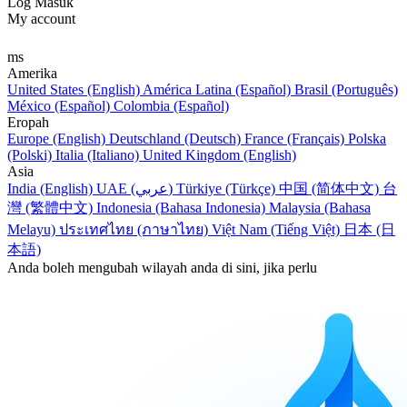
Log Masuk
My account
ms
Amerika
United States (English)
América Latina (Español)
Brasil (Português)
México (Español)
Colombia (Español)
Eropah
Europe (English)
Deutschland (Deutsch)
France (Français)
Polska
(Polski)
Italia (Italiano)
United Kingdom (English)
Asia
India (English)
UAE (عربي)
Türkiye (Türkçe)
中国 (简体中文)
台
灣 (繁體中文)
Indonesia (Bahasa Indonesia)
Malaysia (Bahasa
Melayu)
ประเทศไทย (ภาษาไทย)
Việt Nam (Tiếng Việt)
日本 (日
本語)
Anda boleh mengubah wilayah anda di sini, jika perlu