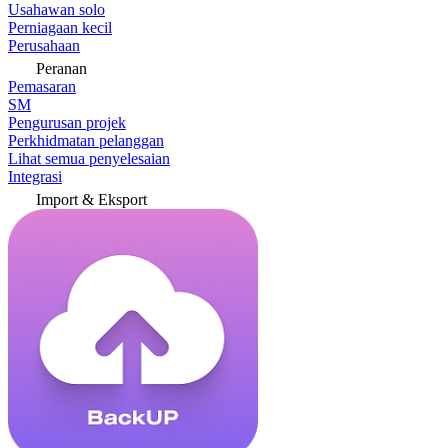
Usahawan solo
Perniagaan kecil
Perusahaan
Peranan
Pemasaran
SM
Pengurusan projek
Perkhidmatan pelanggan
Lihat semua penyelesaian
Integrasi
Import & Eksport