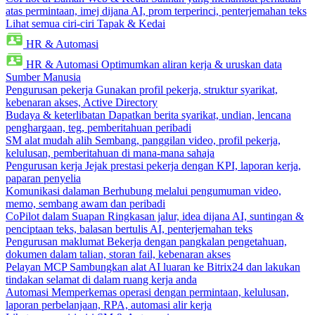
atas permintaan, imej dijana AI, prom terperinci, penterjemahan teks
Lihat semua ciri-ciri Tapak & Kedai
HR & Automasi
HR & Automasi
Optimumkan aliran kerja & uruskan data
Sumber Manusia
Pengurusan pekerja
Gunakan profil pekerja, struktur syarikat,
kebenaran akses, Active Directory
Budaya & keterlibatan
Dapatkan berita syarikat, undian, lencana
penghargaan, teg, pemberitahuan peribadi
SM alat mudah alih
Sembang, panggilan video, profil pekerja,
kelulusan, pemberitahuan di mana-mana sahaja
Pengurusan kerja
Jejak prestasi pekerja dengan KPI, laporan kerja,
paparan penyelia
Komunikasi dalaman
Berhubung melalui pengumuman video,
memo, sembang awam dan peribadi
CoPilot dalam Suapan
Ringkasan jalur, idea dijana AI, suntingan &
penciptaan teks, balasan bertulis AI, penterjemahan teks
Pengurusan maklumat
Bekerja dengan pangkalan pengetahuan,
dokumen dalam talian, storan fail, kebenaran akses
Pelayan MCP
Sambungkan alat AI luaran ke Bitrix24 dan lakukan
tindakan selamat di dalam ruang kerja anda
Automasi
Memperkemas operasi dengan permintaan, kelulusan,
laporan perbelanjaan, RPA, automasi alir kerja