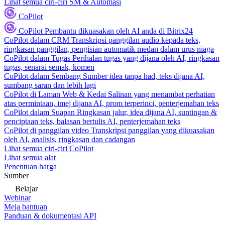
Lihat semua ciri-ciri SM & Automasi
CoPilot
CoPilot
Pembantu dikuasakan oleh AI anda di Bitrix24
CoPilot dalam CRM
Transkripsi panggilan audio kepada teks,
ringkasan panggilan, pengisian automatik medan dalam urus niaga
CoPilot dalam Tugas
Perihalan tugas yang dijana oleh AI, ringkasan
tugas, senarai semak, komen
CoPilot dalam Sembang
Sumber idea tanpa had, teks dijana AI,
sumbang saran dan lebih lagi
CoPilot di Laman Web & Kedai
Salinan yang menambat perhatian
atas permintaan, imej dijana AI, prom terperinci, penterjemahan teks
CoPilot dalam Suapan
Ringkasan jalur, idea dijana AI, suntingan &
penciptaan teks, balasan bertulis AI, penterjemahan teks
CoPilot di panggilan video
Transkripsi panggilan yang dikuasakan
oleh AI, analisis, ringkasan dan cadangan
Lihat semua ciri-ciri CoPilot
Lihat semua alat
Penentuan harga
Sumber
Belajar
Webinar
Meja bantuan
Panduan & dokumentasi API