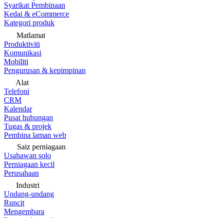
Syarikat Pembinaan
Kedai & eCommerce
Kategori produk
Matlamat
Produktiviti
Komunikasi
Mobiliti
Pengurusan & kepimpinan
Alat
Telefoni
CRM
Kalendar
Pusat hubungan
Tugas & projek
Pembina laman web
Saiz perniagaan
Usahawan solo
Perniagaan kecil
Perusahaan
Industri
Undang-undang
Runcit
Mengembara