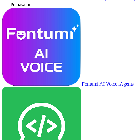
Pemasaran
Fontumi AI Voice iAgents