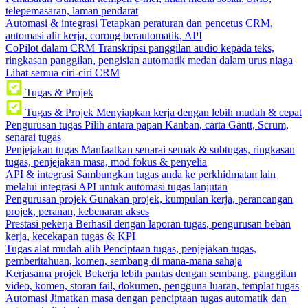
telepemasaran, laman pendarat
Automasi & integrasi
Tetapkan peraturan dan pencetus CRM,
automasi alir kerja, corong berautomatik, API
CoPilot dalam CRM
Transkripsi panggilan audio kepada teks,
ringkasan panggilan, pengisian automatik medan dalam urus niaga
Lihat semua ciri-ciri CRM
Tugas & Projek
Tugas & Projek
Menyiapkan kerja dengan lebih mudah & cepat
Pengurusan tugas
Pilih antara papan Kanban, carta Gantt, Scrum,
senarai tugas
Penjejakan tugas
Manfaatkan senarai semak & subtugas, ringkasan
tugas, penjejakan masa, mod fokus & penyelia
API & integrasi
Sambungkan tugas anda ke perkhidmatan lain
melalui integrasi API untuk automasi tugas lanjutan
Pengurusan projek
Gunakan projek, kumpulan kerja, perancangan
projek, peranan, kebenaran akses
Prestasi pekerja
Berhasil dengan laporan tugas, pengurusan beban
kerja, kecekapan tugas & KPI
Tugas alat mudah alih
Penciptaan tugas, penjejakan tugas,
pemberitahuan, komen, sembang di mana-mana sahaja
Kerjasama projek
Bekerja lebih pantas dengan sembang, panggilan
video, komen, storan fail, dokumen, pengguna luaran, templat tugas
Automasi
Jimatkan masa dengan penciptaan tugas automatik dan