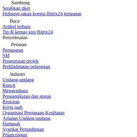
Sambung
Serahkan tiket
Hubungi rakan kongsi Bitrix24 tempatan
Baca
Artikel terbaru
Tip & kemas kini Bitrix24
Penyelesaian
Peranan
Pemasaran
SM
Pengurusan projek
Perkhidmatan pelanggan
Industri
Undang-undang
Runcit
Mengembara
Pengangkutan dan storan
Restoran
Kerja jauh
Organisasi Penjagaan Kesihatan
Amalan Undang-undang
Hartanah
Syarikat Perundingan
Pelancongan