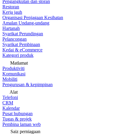
Pengangkutan dan storan
Restoran
Kerja jauh
Organisasi Penjagaan Kesihatan
Amalan Undang-undang
Hartanah
Syarikat Perundingan
Pelancongan
Syarikat Pembinaan
Kedai & eCommerce
Kategori produk
Matlamat
Produktiviti
Komunikasi
Mobiliti
Pengurusan & kepimpinan
Alat
Telefoni
CRM
Kalendar
Pusat hubungan
Tugas & projek
Pembina laman web
Saiz perniagaan