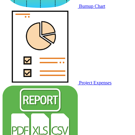
Burnup Chart
Project Expenses