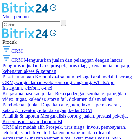
Mula percuma
Produk
CRM
CRM
Menguruskan jualan dan pelanggan dengan lancar
Pengurusan jualan
Urus prospek, urus niaga, kenalan, talian paip,
kebenaran akses & peranan
Pusat hubungan
Komunikasi saluran pelbagai arah melalui borang
CRM, widget laman web, sembang langsung, WhatsApp,
Instagram, telefoni, e-mel
Kerjasama pasukan jualan
Bekerja dengan sembang, panggilan
video, tugas, kalendar, storan fail, dokumen dalam talian
Pembolehan jualan
Dapatkan anggaran, invois, pembayaran,
katalog, inventori, e-tandatangan, kedai CRM
Analitik & laporan
Menganalisis corong jualan, prestasi pekerja,
Kecerdasan Jualan, laporan BI
CRM alat mudah alih
Prospek, urus niaga, invois, pembayaran,
telefoni, e-mel, inventori, kalendar yang mudah dicapai
Pemasaran
Gunakan kempen e-mel, iklan media sosial, SMS,