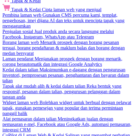
Tapak & Kedai
Tapak & Kedai
Cipta laman web yang menjual
Pembina laman web
Gunakan CMS percuma kami, templat,
pengehosan, imej dijana AI dan teks untuk mencipta tapak yang
mengagumkan
Penjualan sosial
Jual produk anda secara langsung melalui
Facebook, Instagram, WhatsApp atau Telegram
Borang laman web
Menarik prospek dengan borang pesanan
tersuai, borang pendaftaran & maklum balas dan borang dengan
medan bersyarat
Laman pendarat
Menjanakan prospek dengan borang menarik,
corong berautomatik dan integrasi Google Analytics
Kedai dalam talian
Maksimumkan e-dagang dengan pengurusan
inventori, pemprosesan pesanan, penghantaran dan bayaran dalam
talian
Tapak alat mudah alih & kedai dalam talian
Reka bentuk yang
responsif, pesanan dalam talian, pengurusan pelanggan dalam
tangan anda
Widget laman web
Bolehkan widget untuk berbual dengan pelawat
tapak, gunakan pemesejan yang popular dan terima permintaan
panggil balik
Alat pemasaran dalam talian
Meningkatkan jualan dengan
pemasaran e-mel, Facebook atau Google Ads, automasi pemasaran,
integrasi CRM
CoPilot di Laman Web & Kedai
Salinan yang menambat perhatian