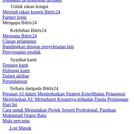
Untuk rakan kongsi
Menjadi rakan kongsi Bitrix24
Partner login
Mengapa Bitrix24
Kelebihan Bitrix24
Mengapa Bitrix24
Ulasan pelanggan
Bandingkan dengan penyelesaian lain
Penyesuaian produk
Syarikat kami
Tentang kami
Hubungi kami
Dalam akhbar
Perundangan
Terbaru daripada Bitrix24
Peranan AI dalam Meningkatkan Strategi Keterlibatan Pelanggan
Menjelaskan AI: Memahami Kesannya terhadap Dunia Perniagaan
Hari Ini
Cara untuk Memulakan Projek Seperti Profesional: Panduan
Muktamad Orang Baru
Mula percuma
Log Masuk