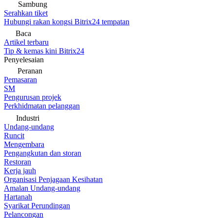
Sambung
Serahkan tiket
Hubungi rakan kongsi Bitrix24 tempatan
Baca
Artikel terbaru
Tip & kemas kini Bitrix24
Penyelesaian
Peranan
Pemasaran
SM
Pengurusan projek
Perkhidmatan pelanggan
Industri
Undang-undang
Runcit
Mengembara
Pengangkutan dan storan
Restoran
Kerja jauh
Organisasi Penjagaan Kesihatan
Amalan Undang-undang
Hartanah
Syarikat Perundingan
Pelancongan