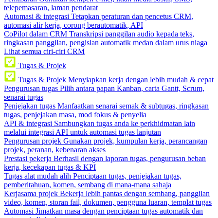
telepemasaran, laman pendarat
Automasi & integrasi
Tetapkan peraturan dan pencetus CRM,
automasi alir kerja, corong berautomatik, API
CoPilot dalam CRM
Transkripsi panggilan audio kepada teks,
ringkasan panggilan, pengisian automatik medan dalam urus niaga
Lihat semua ciri-ciri CRM
Tugas & Projek
Tugas & Projek
Menyiapkan kerja dengan lebih mudah & cepat
Pengurusan tugas
Pilih antara papan Kanban, carta Gantt, Scrum,
senarai tugas
Penjejakan tugas
Manfaatkan senarai semak & subtugas, ringkasan
tugas, penjejakan masa, mod fokus & penyelia
API & integrasi
Sambungkan tugas anda ke perkhidmatan lain
melalui integrasi API untuk automasi tugas lanjutan
Pengurusan projek
Gunakan projek, kumpulan kerja, perancangan
projek, peranan, kebenaran akses
Prestasi pekerja
Berhasil dengan laporan tugas, pengurusan beban
kerja, kecekapan tugas & KPI
Tugas alat mudah alih
Penciptaan tugas, penjejakan tugas,
pemberitahuan, komen, sembang di mana-mana sahaja
Kerjasama projek
Bekerja lebih pantas dengan sembang, panggilan
video, komen, storan fail, dokumen, pengguna luaran, templat tugas
Automasi
Jimatkan masa dengan penciptaan tugas automatik dan