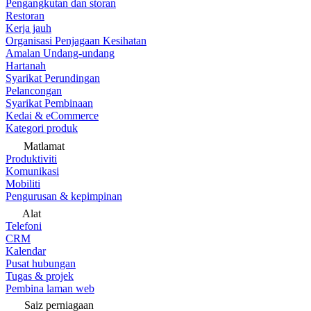
Pengangkutan dan storan
Restoran
Kerja jauh
Organisasi Penjagaan Kesihatan
Amalan Undang-undang
Hartanah
Syarikat Perundingan
Pelancongan
Syarikat Pembinaan
Kedai & eCommerce
Kategori produk
Matlamat
Produktiviti
Komunikasi
Mobiliti
Pengurusan & kepimpinan
Alat
Telefoni
CRM
Kalendar
Pusat hubungan
Tugas & projek
Pembina laman web
Saiz perniagaan