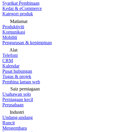
Syarikat Pembinaan
Kedai & eCommerce
Kategori produk
Matlamat
Produktiviti
Komunikasi
Mobiliti
Pengurusan & kepimpinan
Alat
Telefoni
CRM
Kalendar
Pusat hubungan
Tugas & projek
Pembina laman web
Saiz perniagaan
Usahawan solo
Perniagaan kecil
Perusahaan
Industri
Undang-undang
Runcit
Mengembara