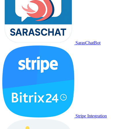
SarasChatBot
Stripe Integration