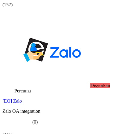
(157)
Disyorkan
Percuma
[EQ] Zalo
Zalo OA integration
(0)