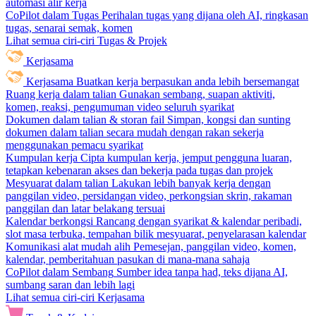
automasi alir kerja
CoPilot dalam Tugas
Perihalan tugas yang dijana oleh AI, ringkasan
tugas, senarai semak, komen
Lihat semua ciri-ciri Tugas & Projek
Kerjasama
Kerjasama
Buatkan kerja berpasukan anda lebih bersemangat
Ruang kerja dalam talian
Gunakan sembang, suapan aktiviti,
komen, reaksi, pengumuman video seluruh syarikat
Dokumen dalam talian & storan fail
Simpan, kongsi dan sunting
dokumen dalam talian secara mudah dengan rakan sekerja
menggunakan pemacu syarikat
Kumpulan kerja
Cipta kumpulan kerja, jemput pengguna luaran,
tetapkan kebenaran akses dan bekerja pada tugas dan projek
Mesyuarat dalam talian
Lakukan lebih banyak kerja dengan
panggilan video, persidangan video, perkongsian skrin, rakaman
panggilan dan latar belakang tersuai
Kalendar berkongsi
Rancang dengan syarikat & kalendar peribadi,
slot masa terbuka, tempahan bilik mesyuarat, penyelarasan kalendar
Komunikasi alat mudah alih
Pemesejan, panggilan video, komen,
kalendar, pemberitahuan pasukan di mana-mana sahaja
CoPilot dalam Sembang
Sumber idea tanpa had, teks dijana AI,
sumbang saran dan lebih lagi
Lihat semua ciri-ciri Kerjasama