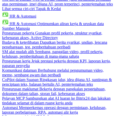
atas permintaan, imej dijana AI, prom terperinci, penterjemahan teks
Lihat semua ciri-ciri Tapak & Kedai
HR & Automasi
HR & Automasi
Optimumkan aliran kerja & uruskan data
Sumber Manusia
Pengurusan pekerja
Gunakan profil pekerja, struktur syarikat,
kebenaran akses, Active Directory
Budaya & keterlibatan
Dapatkan berita syarikat, undian, lencana
penghargaan, teg, pemberitahuan peribadi
SM alat mudah alih
Sembang, panggilan video, profil pekerja,
kelulusan, pemberitahuan di mana-mana sahaja
Pengurusan kerja
Jejak prestasi pekerja dengan KPI, laporan kerja,
paparan penyelia
Komunikasi dalaman
Berhubung melalui pengumuman video,
memo, sembang awam dan peribadi
CoPilot dalam Suapan
Ringkasan jalur, idea dijana AI, suntingan &
penciptaan teks, balasan bertulis AI, penterjemahan teks
Pengurusan maklumat
Bekerja dengan pangkalan pengetahuan,
dokumen dalam talian, storan fail, kebenaran akses
Pelayan MCP
Sambungkan alat AI luaran ke Bitrix24 dan lakukan
tindakan selamat di dalam ruang kerja anda
Automasi
Memperkemas operasi dengan permintaan, kelulusan,
laporan perbelanjaan, RPA, automasi alir kerja