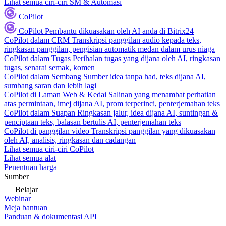
Lihat semua ciri-ciri SM & Automasi
CoPilot
CoPilot
Pembantu dikuasakan oleh AI anda di Bitrix24
CoPilot dalam CRM
Transkripsi panggilan audio kepada teks,
ringkasan panggilan, pengisian automatik medan dalam urus niaga
CoPilot dalam Tugas
Perihalan tugas yang dijana oleh AI, ringkasan
tugas, senarai semak, komen
CoPilot dalam Sembang
Sumber idea tanpa had, teks dijana AI,
sumbang saran dan lebih lagi
CoPilot di Laman Web & Kedai
Salinan yang menambat perhatian
atas permintaan, imej dijana AI, prom terperinci, penterjemahan teks
CoPilot dalam Suapan
Ringkasan jalur, idea dijana AI, suntingan &
penciptaan teks, balasan bertulis AI, penterjemahan teks
CoPilot di panggilan video
Transkripsi panggilan yang dikuasakan
oleh AI, analisis, ringkasan dan cadangan
Lihat semua ciri-ciri CoPilot
Lihat semua alat
Penentuan harga
Sumber
Belajar
Webinar
Meja bantuan
Panduan & dokumentasi API