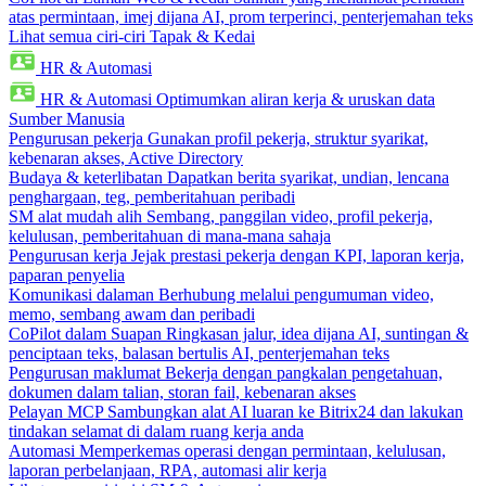
atas permintaan, imej dijana AI, prom terperinci, penterjemahan teks
Lihat semua ciri-ciri Tapak & Kedai
HR & Automasi
HR & Automasi
Optimumkan aliran kerja & uruskan data
Sumber Manusia
Pengurusan pekerja
Gunakan profil pekerja, struktur syarikat,
kebenaran akses, Active Directory
Budaya & keterlibatan
Dapatkan berita syarikat, undian, lencana
penghargaan, teg, pemberitahuan peribadi
SM alat mudah alih
Sembang, panggilan video, profil pekerja,
kelulusan, pemberitahuan di mana-mana sahaja
Pengurusan kerja
Jejak prestasi pekerja dengan KPI, laporan kerja,
paparan penyelia
Komunikasi dalaman
Berhubung melalui pengumuman video,
memo, sembang awam dan peribadi
CoPilot dalam Suapan
Ringkasan jalur, idea dijana AI, suntingan &
penciptaan teks, balasan bertulis AI, penterjemahan teks
Pengurusan maklumat
Bekerja dengan pangkalan pengetahuan,
dokumen dalam talian, storan fail, kebenaran akses
Pelayan MCP
Sambungkan alat AI luaran ke Bitrix24 dan lakukan
tindakan selamat di dalam ruang kerja anda
Automasi
Memperkemas operasi dengan permintaan, kelulusan,
laporan perbelanjaan, RPA, automasi alir kerja