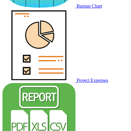
Burnup Chart
Project Expenses