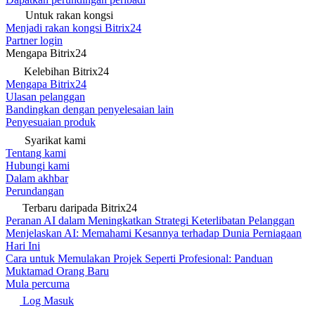
Untuk rakan kongsi
Menjadi rakan kongsi Bitrix24
Partner login
Mengapa Bitrix24
Kelebihan Bitrix24
Mengapa Bitrix24
Ulasan pelanggan
Bandingkan dengan penyelesaian lain
Penyesuaian produk
Syarikat kami
Tentang kami
Hubungi kami
Dalam akhbar
Perundangan
Terbaru daripada Bitrix24
Peranan AI dalam Meningkatkan Strategi Keterlibatan Pelanggan
Menjelaskan AI: Memahami Kesannya terhadap Dunia Perniagaan
Hari Ini
Cara untuk Memulakan Projek Seperti Profesional: Panduan
Muktamad Orang Baru
Mula percuma
Log Masuk