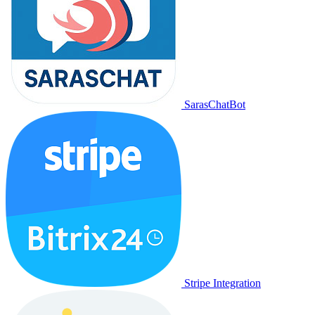
SarasChatBot
Stripe Integration