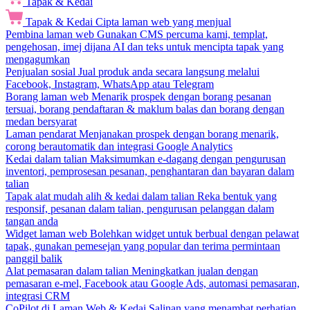
Tapak & Kedai
Tapak & Kedai
Cipta laman web yang menjual
Pembina laman web
Gunakan CMS percuma kami, templat,
pengehosan, imej dijana AI dan teks untuk mencipta tapak yang
mengagumkan
Penjualan sosial
Jual produk anda secara langsung melalui
Facebook, Instagram, WhatsApp atau Telegram
Borang laman web
Menarik prospek dengan borang pesanan
tersuai, borang pendaftaran & maklum balas dan borang dengan
medan bersyarat
Laman pendarat
Menjanakan prospek dengan borang menarik,
corong berautomatik dan integrasi Google Analytics
Kedai dalam talian
Maksimumkan e-dagang dengan pengurusan
inventori, pemprosesan pesanan, penghantaran dan bayaran dalam
talian
Tapak alat mudah alih & kedai dalam talian
Reka bentuk yang
responsif, pesanan dalam talian, pengurusan pelanggan dalam
tangan anda
Widget laman web
Bolehkan widget untuk berbual dengan pelawat
tapak, gunakan pemesejan yang popular dan terima permintaan
panggil balik
Alat pemasaran dalam talian
Meningkatkan jualan dengan
pemasaran e-mel, Facebook atau Google Ads, automasi pemasaran,
integrasi CRM
CoPilot di Laman Web & Kedai
Salinan yang menambat perhatian