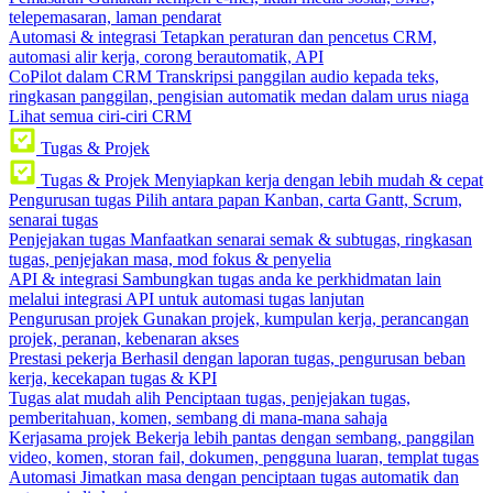
telepemasaran, laman pendarat
Automasi & integrasi
Tetapkan peraturan dan pencetus CRM,
automasi alir kerja, corong berautomatik, API
CoPilot dalam CRM
Transkripsi panggilan audio kepada teks,
ringkasan panggilan, pengisian automatik medan dalam urus niaga
Lihat semua ciri-ciri CRM
Tugas & Projek
Tugas & Projek
Menyiapkan kerja dengan lebih mudah & cepat
Pengurusan tugas
Pilih antara papan Kanban, carta Gantt, Scrum,
senarai tugas
Penjejakan tugas
Manfaatkan senarai semak & subtugas, ringkasan
tugas, penjejakan masa, mod fokus & penyelia
API & integrasi
Sambungkan tugas anda ke perkhidmatan lain
melalui integrasi API untuk automasi tugas lanjutan
Pengurusan projek
Gunakan projek, kumpulan kerja, perancangan
projek, peranan, kebenaran akses
Prestasi pekerja
Berhasil dengan laporan tugas, pengurusan beban
kerja, kecekapan tugas & KPI
Tugas alat mudah alih
Penciptaan tugas, penjejakan tugas,
pemberitahuan, komen, sembang di mana-mana sahaja
Kerjasama projek
Bekerja lebih pantas dengan sembang, panggilan
video, komen, storan fail, dokumen, pengguna luaran, templat tugas
Automasi
Jimatkan masa dengan penciptaan tugas automatik dan