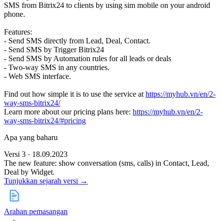
SMS from Bitrix24 to clients by using sim mobile on your android
phone.
Features:
- Send SMS directly from Lead, Deal, Contact.
- Send SMS by Trigger Bitrix24
- Send SMS by Automation rules for all leads or deals
- Two-way SMS in any сountries.
- Web SMS interface.
Find out how simple it is to use the service at
https://myhub.vn/en/2-
way-sms-bitrix24/
Learn more about our pricing plans here:
https://myhub.vn/en/2-
way-sms-bitrix24/#pricing
Apa yang baharu
Versi 3 · 18.09.2023
The new feature: show conversation (sms, calls) in Contact, Lead,
Deal by Widget.
Tunjukkan sejarah versi →
Arahan pemasangan