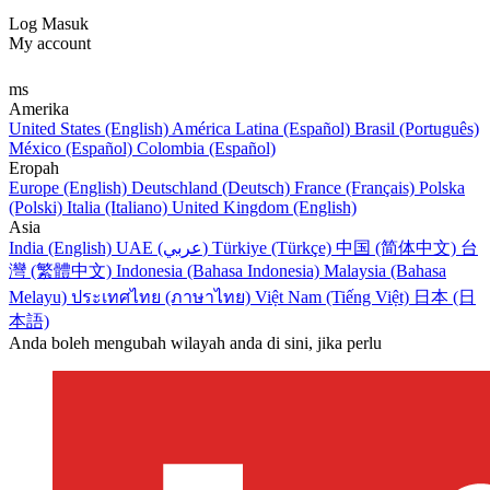
Log Masuk
My account
ms
Amerika
United States (English)
América Latina (Español)
Brasil (Português)
México (Español)
Colombia (Español)
Eropah
Europe (English)
Deutschland (Deutsch)
France (Français)
Polska
(Polski)
Italia (Italiano)
United Kingdom (English)
Asia
India (English)
UAE (عربي)
Türkiye (Türkçe)
中国 (简体中文)
台
灣 (繁體中文)
Indonesia (Bahasa Indonesia)
Malaysia (Bahasa
Melayu)
ประเทศไทย (ภาษาไทย)
Việt Nam (Tiếng Việt)
日本 (日
本語)
Anda boleh mengubah wilayah anda di sini, jika perlu