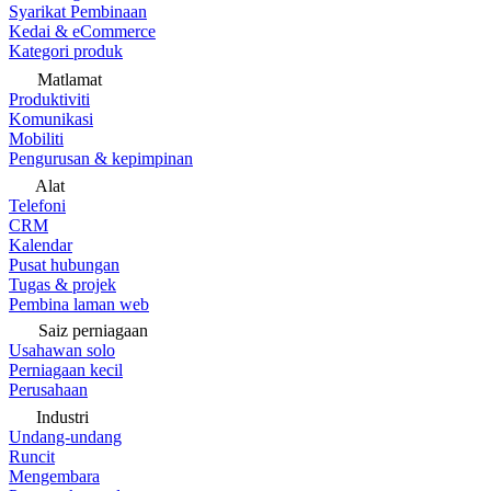
Syarikat Pembinaan
Kedai & eCommerce
Kategori produk
Matlamat
Produktiviti
Komunikasi
Mobiliti
Pengurusan & kepimpinan
Alat
Telefoni
CRM
Kalendar
Pusat hubungan
Tugas & projek
Pembina laman web
Saiz perniagaan
Usahawan solo
Perniagaan kecil
Perusahaan
Industri
Undang-undang
Runcit
Mengembara