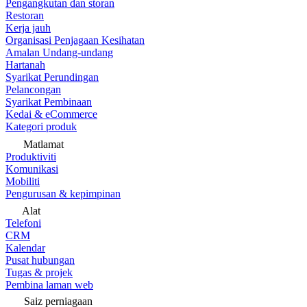
Pengangkutan dan storan
Restoran
Kerja jauh
Organisasi Penjagaan Kesihatan
Amalan Undang-undang
Hartanah
Syarikat Perundingan
Pelancongan
Syarikat Pembinaan
Kedai & eCommerce
Kategori produk
Matlamat
Produktiviti
Komunikasi
Mobiliti
Pengurusan & kepimpinan
Alat
Telefoni
CRM
Kalendar
Pusat hubungan
Tugas & projek
Pembina laman web
Saiz perniagaan