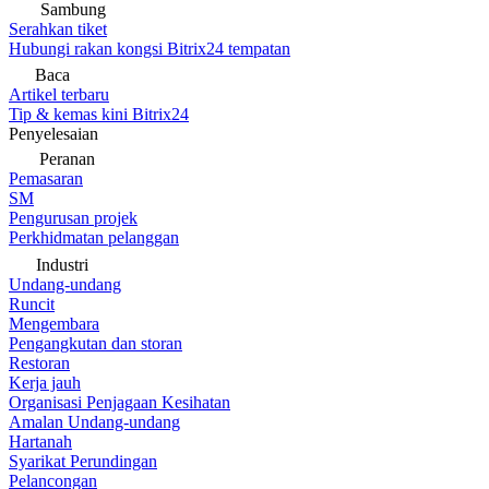
Sambung
Serahkan tiket
Hubungi rakan kongsi Bitrix24 tempatan
Baca
Artikel terbaru
Tip & kemas kini Bitrix24
Penyelesaian
Peranan
Pemasaran
SM
Pengurusan projek
Perkhidmatan pelanggan
Industri
Undang-undang
Runcit
Mengembara
Pengangkutan dan storan
Restoran
Kerja jauh
Organisasi Penjagaan Kesihatan
Amalan Undang-undang
Hartanah
Syarikat Perundingan
Pelancongan