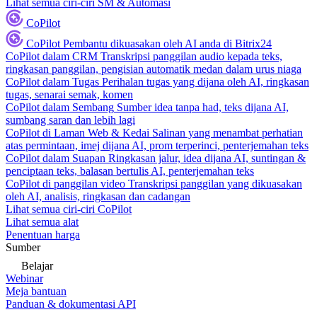
Lihat semua ciri-ciri SM & Automasi
CoPilot
CoPilot
Pembantu dikuasakan oleh AI anda di Bitrix24
CoPilot dalam CRM
Transkripsi panggilan audio kepada teks,
ringkasan panggilan, pengisian automatik medan dalam urus niaga
CoPilot dalam Tugas
Perihalan tugas yang dijana oleh AI, ringkasan
tugas, senarai semak, komen
CoPilot dalam Sembang
Sumber idea tanpa had, teks dijana AI,
sumbang saran dan lebih lagi
CoPilot di Laman Web & Kedai
Salinan yang menambat perhatian
atas permintaan, imej dijana AI, prom terperinci, penterjemahan teks
CoPilot dalam Suapan
Ringkasan jalur, idea dijana AI, suntingan &
penciptaan teks, balasan bertulis AI, penterjemahan teks
CoPilot di panggilan video
Transkripsi panggilan yang dikuasakan
oleh AI, analisis, ringkasan dan cadangan
Lihat semua ciri-ciri CoPilot
Lihat semua alat
Penentuan harga
Sumber
Belajar
Webinar
Meja bantuan
Panduan & dokumentasi API