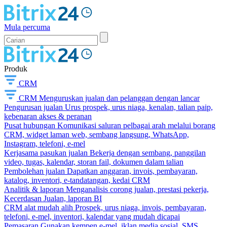
Mula percuma
Produk
CRM
CRM
Menguruskan jualan dan pelanggan dengan lancar
Pengurusan jualan
Urus prospek, urus niaga, kenalan, talian paip,
kebenaran akses & peranan
Pusat hubungan
Komunikasi saluran pelbagai arah melalui borang
CRM, widget laman web, sembang langsung, WhatsApp,
Instagram, telefoni, e-mel
Kerjasama pasukan jualan
Bekerja dengan sembang, panggilan
video, tugas, kalendar, storan fail, dokumen dalam talian
Pembolehan jualan
Dapatkan anggaran, invois, pembayaran,
katalog, inventori, e-tandatangan, kedai CRM
Analitik & laporan
Menganalisis corong jualan, prestasi pekerja,
Kecerdasan Jualan, laporan BI
CRM alat mudah alih
Prospek, urus niaga, invois, pembayaran,
telefoni, e-mel, inventori, kalendar yang mudah dicapai
Pemasaran
Gunakan kempen e-mel, iklan media sosial, SMS,