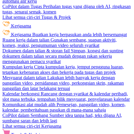
automasi alir kerja
CoPilot dalam Tugas
Perihalan tugas yang dijana oleh AI, ringkasan
tugas, senarai semak, komen
Lihat semua ciri-ciri Tugas & Projek
Kerjasama
Kerjasama
Buatkan kerja berpasukan anda lebih bersemangat
Ruang kerja dalam talian
Gunakan sembang, suapan aktiviti,
komen, reaksi, pengumuman video seluruh syarikat
Dokumen dalam talian & storan fail
Simpan, kongsi dan sunting
dokumen dalam talian secara mudah dengan rakan sekerja
menggunakan pemacu syarikat
Kumpulan kerja
Cipta kumpulan kerja, jemput pengguna luaran,
tetapkan kebenaran akses dan bekerja pada tugas dan projek
Mesyuarat dalam talian
Lakukan lebih banyak kerja dengan
panggilan video, persidangan video, perkongsian skrin, rakaman
panggilan dan latar belakang tersuai
Kalendar berkongsi
Rancang dengan syarikat & kalendar peribadi,
slot masa terbuka, tempahan bilik mesyuarat, penyelarasan kalendar
Komunikasi alat mudah alih
Pemesejan, panggilan video, komen,
kalendar, pemberitahuan pasukan di mana-mana sahaja
CoPilot dalam Sembang
Sumber idea tanpa had, teks dijana AI,
sumbang saran dan lebih lagi
Lihat semua ciri-ciri Kerjasama