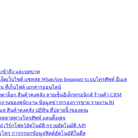
การเข้าถึง และบทบาท
ตเว็บไซต์ แชทสด WhatsApp Instagram ระบบโทรศัพท์ อีเมล
น ที่เก็บไฟล์ เอกสารออนไลน์
ตาล็อก สินค้าคงคลัง ลายเซ็นอิเล็กทรอนิกส์ ร้านค้า CRM
ำงานของพนักงาน ข้อมูลข่าวกรองการขาย รายงาน BI
เมล สินค้าคงคลัง ปฏิทิน ที่ปลายนิ้วของคุณ
ตลาดทางโทรศัพท์ แลนดิ้งเพจ
 เวิร์กโฟลว์อัตโนมัติ กรวยอัตโนมัติ API
โทร การกรอกข้อมูลฟิลด์อัตโนมัติในดีล