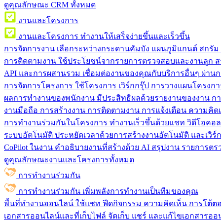
ดูคุณลักษณะ CRM ทั้งหมด
งานและโครงการ
งานและโครงการ
ทำงานให้เสร็จง่ายขึ้นและเร็วขึ้น
การจัดการงาน
เลือกระหว่างกระดานคัมบัง แผนภูมิแกนต์ สกรั
การติดตามงาน
ใช้ประโยชน์จากรายการตรวจสอบและงานลูก สร
API และการผสานรวม
เชื่อมต่องานของคุณกับบริการอื่นๆ ผ่าน
การจัดการโครงการ
ใช้โครงการ เวิร์กกรุ๊ป การวางแผนโครงการ
ผลการทำงานของพนักงาน
มีประสิทธิผลด้วยรายงานของงาน กา
งานมือถือ
การสร้างงาน การติดตามงาน การแจ้งเตือน ความคิดเ
การทำงานร่วมกันในโครงการ
ทํางานเร็วขึ้นด้วยแชท วิดีโอคอ
ระบบอัตโนมัติ
ประหยัดเวลาด้วยการสร้างงานอัตโนมัติ และเวิร์ก
CoPilot ในงาน
คำอธิบายงานที่สร้างด้วย AI สรุปงาน รายการต
ดูคุณลักษณะงานและโครงการทั้งหมด
การทำงานร่วมกัน
การทำงานร่วมกัน
เพิ่มพลังการทำงานเป็นทีมของคุณ
พื้นที่ทำงานออนไลน์
ใช้แชท ฟีดกิจกรรม ความคิดเห็น การโต้ตอบ 
เอกสารออนไลน์และที่เก็บไฟล์
จัดเก็บ แชร์ และแก้ไขเอกสารออน