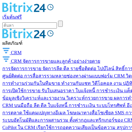
เริ่มต้นฟรี
ผลิตภัณฑ์
CRM
CRM
จัดการการขายและลูกค้าอย่างง่ายดาย
การจัดการการขาย
จัดการลีด ดีล รายชื่อติดต่อ ไปป์ไลน์ สิทธิ์
ศูนย์ติดต่อ
การสื่อสารรวมหลายช่องทางผ่านแบบฟอร์ม CRM วิดเจ็
การทำงานร่วมกันในทีมขาย
ทำงานกับแชท วิดีโอคอล งาน ปฏิทิ
การเปิดใช้การขาย
รับใบเสนอราคา ใบแจ้งหนี้ การชำระเงิน แค็ต
ข้อมูลเชิงวิเคราะห์และรายงาน
วิเคราะห์กรวยการขาย ผลการท
CRM บนมือถือ
ลีด ดีล ใบแจ้งหนี้ การชำระเงิน ระบบโทรศัพท์ อี
การตลาด
ใช้แคมเปญทางอีเมล โฆษณาทางสื่อโซเชียล SMS การ
ระบบอัตโนมัติและการผสานรวม
ตั้งค่ากฎและทริกเกอร์ของ CRM
CoPilot ใน CRM
เรียกใช้การถอดความเสียงเป็นข้อความ สรุปการ