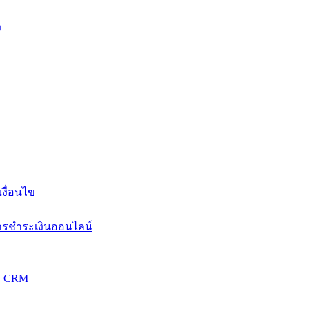
ง
งื่อนไข
การชำระเงินออนไลน์
วม CRM