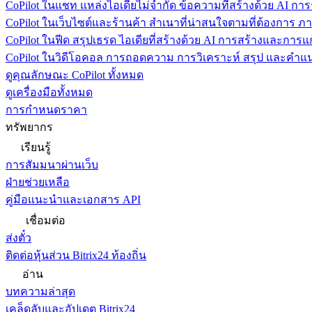
CoPilot ในแชท
แหล่งไอเดียไม่จำกัด ข้อความที่สร้างด้วย AI ก
CoPilot ในเว็บไซต์และร้านค้า
สำเนาที่น่าสนใจตามที่ต้องการ ภ
CoPilot ในฟีด
สรุปเธรด ไอเดียที่สร้างด้วย AI การสร้างและการ
CoPilot ในวิดีโอคอล
การถอดความ การวิเคราะห์ สรุป และคำแนะ
ดูคุณลักษณะ CoPilot ทั้งหมด
ดูเครื่องมือทั้งหมด
การกำหนดราคา
ทรัพยากร
เรียนรู้
การสัมมนาผ่านเว็บ
ฝ่ายช่วยเหลือ
คู่มือแนะนำและเอกสาร API
เชื่อมต่อ
ส่งตั๋ว
ติดต่อหุ้นส่วน Bitrix24 ท้องถิ่น
อ่าน
บทความล่าสุด
เคล็ดลับและอัปเดต Bitrix24