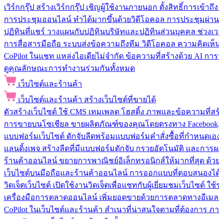
เวิร์กกรุ๊ป
สร้างเวิร์กกรุ๊ป เชิญผู้ใช้งานภายนอก ตั้งสิทธิ์การเ
การประชุมออนไลน์
ทำได้มากขึ้นด้วยวิดีโอคอล การประชุมผ่าน
ปฏิทินที่แชร์
วางแผนกับปฏิทินบริษัทและปฏิทินส่วนบุคคล ช่วงเ
การสื่อสารมือถือ
ระบบส่งข้อความถึงทีม วิดีโอคอล ความคิดเห็น ป
CoPilot ในแชท
แหล่งไอเดียไม่จำกัด ข้อความที่สร้างด้วย AI ก
ดูคุณลักษณะการทำงานร่วมกันทั้งหมด
เว็บไซต์และร้านค้า
เว็บไซต์และร้านค้า
สร้างเว็บไซต์ที่ขายได้
ตัวสร้างเว็บไซต์
ใช้ CMS เทมเพลต โฮสติ้ง ภาพและข้อความที่สร้า
การขายบนโซเชียล
ขายผลิตภัณฑ์ของคุณโดยตรงทาง Facebook, I
แบบฟอร์มเว็บไซต์
ดักจับลีดพร้อมแบบฟอร์มคำสั่งซื้อที่กำหนดเ
แลนดิ้งเพจ
สร้างลีดที่มีแบบฟอร์มดักจับ กรวยอัตโนมัติ และการผ
ร้านค้าออนไลน์
ขยายการพาณิชย์อิเล็กทรอนิกส์ให้มากที่สุด ด
เว็บไซต์บนมือถือและร้านค้าออนไลน์
การออกแบบที่ตอบสนองได้ด
วิดเจ็ตเว็บไซต์
เปิดใช้งานวิดเจ็ตเพื่อแชทกับผู้เยี่ยมชมเว็บไซ
เครื่องมือการตลาดออนไลน์
เพิ่มยอดขายด้วยการตลาดทางอีเมล
CoPilot ในเว็บไซต์และร้านค้า
สำเนาที่น่าสนใจตามที่ต้องการ ภ