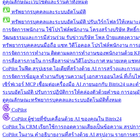
ดูคุณลักษณะเว็บไซต์และร้านค้าทั้งหมด
ทรัพยากรบุคคลและระบบอัตโนมัติ
ทรัพยากรบุคคลและระบบอัตโนมัติ
ปรับเวิร์กโฟลว์ให้เหมา
การจัดการพนักงาน
ใช้โปรไฟล์พนักงาน โครงสร้างบริษัท สิทธิ์กา
วัฒนธรรมและการมีส่วนร่วม
รับข่าวบริษัท โพล ป้ายแสดงความ
ทรัพยากรบุคคลบนมือถือ
แชท วิดีโอคอล โปรไฟล์พนักงาน การอน
การจัดการการทำงาน
ติดตามผลการทำงานของพนักงานด้วย KPI
การสื่อสารภายใน
การสื่อสารผ่านวิดีโอประกาศ หมายเหตุ แ
CoPilot ในฟีด
สรุปเธรด ไอเดียที่สร้างด้วย AI การสร้างและการ
การจัดการข้อมูล
ทำงานกับฐานความรู้ เอกสารออนไลน์ ที่เก็บไฟล์
เซิร์ฟเวอร์ MCP
เชื่อมต่อเครื่องมือ AI ภายนอกกับ Bitrix24 แล
ระบบอัตโนมัติ
ปรับการปฏิบัติการให้คล่องตัวด้วยคำขอ การอนุมัต
ดูคุณลักษณะทรัพยากรบุคคลและระบบอัตโนมัติทั้งหมด
CoPilot
CoPilot
ผู้ช่วยที่ขับเคลื่อนด้วย AI ของคุณใน Bitrix24
CoPilot ใน CRM
เรียกใช้การถอดความเสียงเป็นข้อความ สรุปการ
CoPilot ในงาน
คำอธิบายงานที่สร้างด้วย AI สรุปงาน รายการต